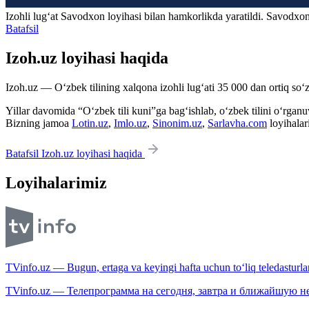
Izohli lugʻat
Savodxon
loyihasi bilan hamkorlikda yaratildi. Savodxon
Batafsil
Izoh.uz loyihasi haqida
Izoh.uz — O‘zbek tilining xalqona izohli lug‘ati 35 000 dan ortiq so‘zl
Yillar davomida “O‘zbek tili kuni”ga bag‘ishlab, o‘zbek tilini o‘rganuvc
Bizning jamoa
Lotin.uz
,
Imlo.uz
,
Sinonim.uz
,
Sarlavha.com
loyihalar
Batafsil Izoh.uz loyihasi haqida
Loyihalarimiz
TVinfo.uz — Bugun, ertaga va keyingi hafta uchun to‘liq teledasturlar
TVinfo.uz — Телепрограмма на сегодня, завтра и ближайшую н