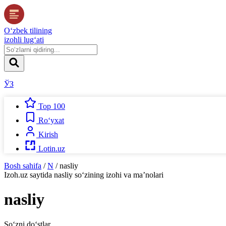
O‘zbek tilining
izohli lug‘ati
ЎЗ
Top 100
Ro‘yxat
Kirish
Lotin.uz
Bosh sahifa
/
N
/
nasliy
Izoh.uz
saytida
nasliy
so‘zining izohi va ma’nolari
nasliy
So‘zni do‘stlar