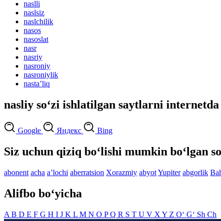
naslli
naslsiz
naslchilik
nasos
nasoslat
nasr
nasriy
nasroniy
nasroniylik
nastaʼliq
nasliy so‘zi ishlatilgan saytlarni internetda
Google
Яндекс
Bing
Siz uchun qiziq bo‘lishi mumkin bo‘lgan so
abonent
acha
aʼlochi
aberratsion
Xorazmiy
abyot
Yupiter
abgorlik
Ba
Alifbo bo‘yicha
A
B
D
E
F
G
H
I
J
K
L
M
N
O
P
Q
R
S
T
U
V
X
Y
Z
O‘
G‘
Sh
Ch