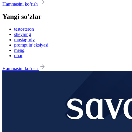
Hammasini ko‘rish
Yangi so'zlar
testosteron
sheyping
mustag‘niy
prompt in’eksiyasi
meng
ohar
Hammasini ko‘rish