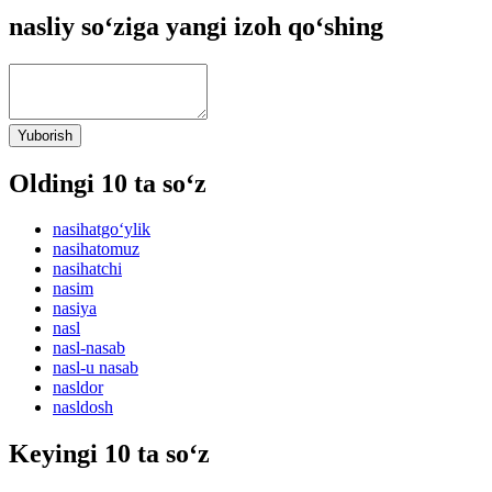
nasliy so‘ziga yangi izoh qo‘shing
Yuborish
Oldingi 10 ta so‘z
nasihatgo‘ylik
nasihatomuz
nasihatchi
nasim
nasiya
nasl
nasl-nasab
nasl-u nasab
nasldor
nasldosh
Keyingi 10 ta so‘z