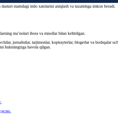
 dasturi matndagi imlo xatolarini aniqlash va tuzatishga imkon beradi.
arning ma’nolari ibora va misollar bilan keltirilgan.
hilar, jurnalistlar, tarjimonlar, kopirayterlar, blogerlar va boshqalar u
ini hukmingizga havola qilgan.
.
еделю.