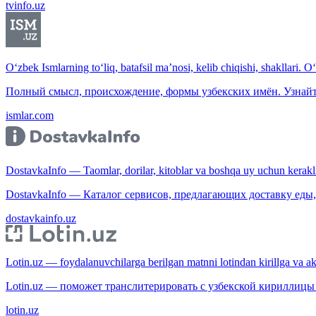
tvinfo.uz
O‘zbek Ismlarning to‘liq, batafsil ma’nosi, kelib chiqishi, shakllari. O
Полный смысл, происхождение, формы узбекских имён. Узнайт
ismlar.com
DostavkaInfo — Taomlar, dorilar, kitoblar va boshqa uy uchun kerakli b
DostavkaInfo — Каталог сервисов, предлагающих доставку еды, 
dostavkainfo.uz
Lotin.uz — foydalanuvchilarga berilgan matnni lotindan kirillga va aksi
Lotin.uz — поможет транслитерировать с узбекской кириллицы 
lotin.uz