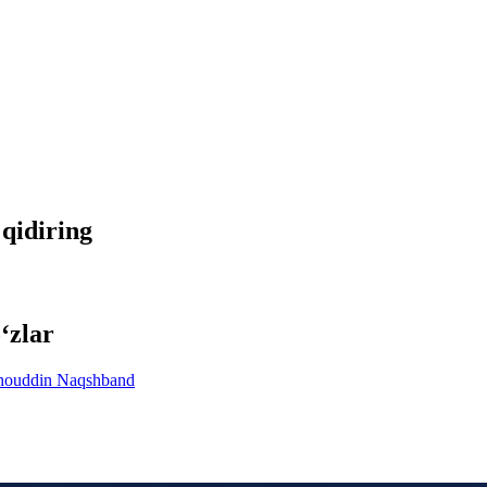
 qidiring
‘zlar
houddin Naqshband