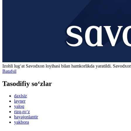
Izohli lugʻat
Savodxon
loyihasi bilan hamkorlikda yaratildi. Savodxon
Batafsil
Tasodifiy so‘zlar
daxlsiz
layner
yaloq
rizq-ro‘z
hayajonlantir
yakbora