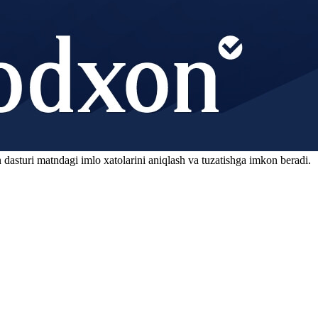
 dasturi matndagi imlo xatolarini aniqlash va tuzatishga imkon beradi.