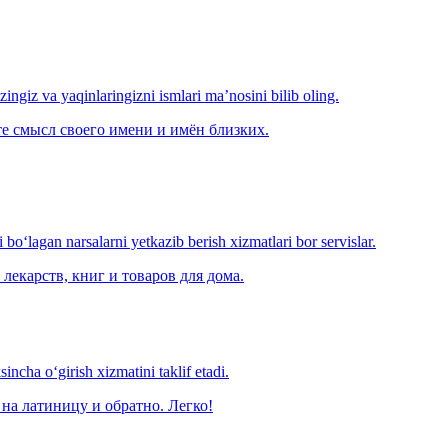
‘zingiz va yaqinlaringizni ismlari ma’nosini bilib oling.
е смысл своего имени и имён близких.
o‘lagan narsalarni yetkazib berish xizmatlari bor servislar.
лекарств, книг и товаров для дома.
ncha o‘girish xizmatini taklif etadi.
на латиницу и обратно. Легко!