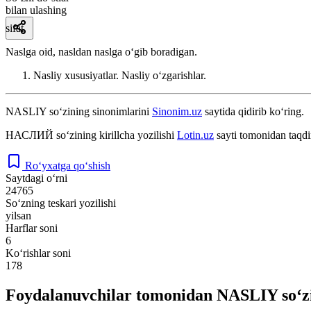
bilan ulashing
sifat
Naslga oid, nasldan naslga oʻgib boradigan.
Nasliy xususiyatlar. Nasliy oʻzgarishlar.
NASLIY
so‘zining sinonimlarini
Sinonim.uz
saytida qidirib ko‘ring.
НАСЛИЙ
so‘zining kirillcha yozilishi
Lotin.uz
sayti tomonidan taqdi
Ro‘yxatga qo‘shish
Saytdagi o‘rni
24765
So‘zning teskari yozilishi
yilsan
Harflar soni
6
Ko‘rishlar soni
178
Foydalanuvchilar tomonidan NASLIY so‘zi