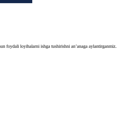
chun foydali loyihalarni ishga tushirishni an’anaga aylantirganmiz.