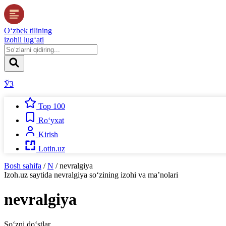
O‘zbek tilining
izohli lug‘ati
ЎЗ
Top 100
Ro‘yxat
Kirish
Lotin.uz
Bosh sahifa
/
N
/
nevralgiya
Izoh.uz
saytida
nevralgiya
so‘zining izohi va ma’nolari
nevralgiya
So‘zni do‘stlar