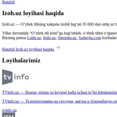
Batafsil
Izoh.uz loyihasi haqida
Izoh.uz — O‘zbek tilining xalqona izohli lug‘ati 35 000 dan ortiq so‘zl
Yillar davomida “O‘zbek tili kuni”ga bag‘ishlab, o‘zbek tilini o‘rganuvc
Bizning jamoa
Lotin.uz
,
Imlo.uz
,
Sinonim.uz
,
Sarlavha.com
loyihalar
Batafsil Izoh.uz loyihasi haqida
Loyihalarimiz
TVinfo.uz — Bugun, ertaga va keyingi hafta uchun to‘liq teledasturlar
TVinfo.uz — Телепрограмма на сегодня, завтра и ближайшую н
tvinfo.uz