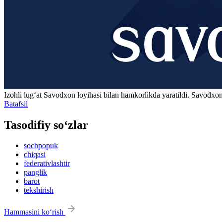
Izohli lugʻat
Savodxon
loyihasi bilan hamkorlikda yaratildi. Savodxon
Batafsil
Tasodifiy so‘zlar
sochpopuk
chiqasi
federativlashtir
panglik
barot
tekshirish
Hammasini ko‘rish