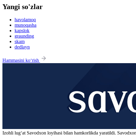
Yangi so'zlar
havolamoq
munoqasha
kapslok
graunding
skam
dedlayn
Hammasini ko‘rish
Izohli lugʻat
Savodxon
loyihasi bilan hamkorlikda yaratildi. Savodxon