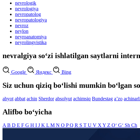
nevrologik
nevrologiya
nevropatolog
nevropatologiya
nevroz
neylon
neyroanatomiya
neyrolingvistika
nevralgiya so‘zi ishlatilgan saytlarni inter
Google
Яндекс
Bing
Siz uchun qiziq bo‘lishi mumkin bo‘lgan so
abyot
abbat
achin
Sherdor
absolyut
achimsiq
Bundestag
aʼzo
achinarl
Alifbo bo‘yicha
A
B
D
E
F
G
H
I
J
K
L
M
N
O
P
Q
R
S
T
U
V
X
Y
Z
O‘
G‘
Sh
Ch