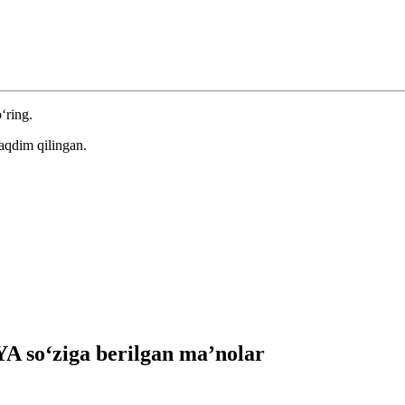
‘ring.
aqdim qilingan.
 so‘ziga berilgan ma’nolar