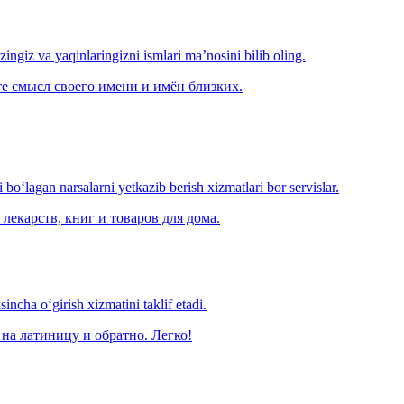
‘zingiz va yaqinlaringizni ismlari ma’nosini bilib oling.
е смысл своего имени и имён близких.
o‘lagan narsalarni yetkazib berish xizmatlari bor servislar.
лекарств, книг и товаров для дома.
ncha o‘girish xizmatini taklif etadi.
на латиницу и обратно. Легко!