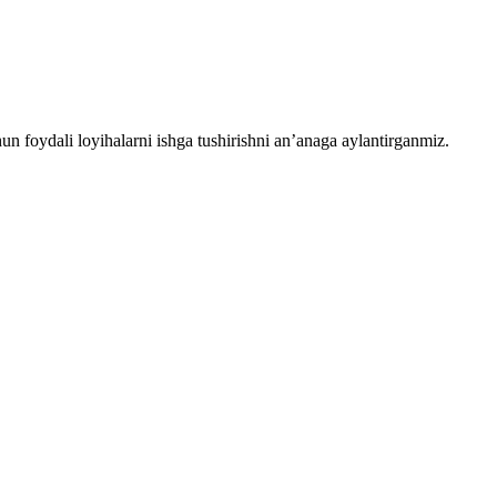
chun foydali loyihalarni ishga tushirishni an’anaga aylantirganmiz.