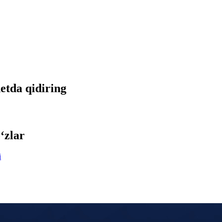
netda qidiring
‘zlar
i