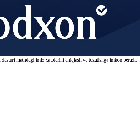
 dasturi matndagi imlo xatolarini aniqlash va tuzatishga imkon beradi.