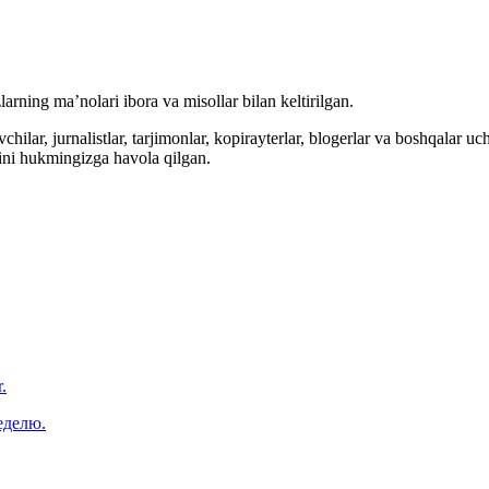
arning ma’nolari ibora va misollar bilan keltirilgan.
hilar, jurnalistlar, tarjimonlar, kopirayterlar, blogerlar va boshqalar u
ini hukmingizga havola qilgan.
.
еделю.