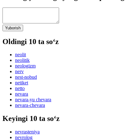
Yuborish
Oldingi 10 ta so‘z
neolit
neolitik
neologizm
nerv
nest-nobud
netiket
netto
nevara
nevara-yu chevara
nevara-chevara
Keyingi 10 ta so‘z
nevrasteniya
nevrolog