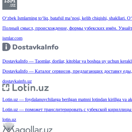
O‘zbek Ismlarning to‘liq, batafsil ma’nosi, kelib chiqishi, shakllari. O
Полный смысл, происхождение, формы узбекских имён. Узнайт
ismlar.com
DostavkaInfo — Taomlar, dorilar, kitoblar va boshqa uy uchun kerakli b
DostavkaInfo — Каталог сервисов, предлагающих доставку еды, 
dostavkainfo.uz
Lotin.uz — foydalanuvchilarga berilgan matnni lotindan kirillga va aksi
Lotin.uz — поможет транслитерировать с узбекской кириллицы 
lotin.uz