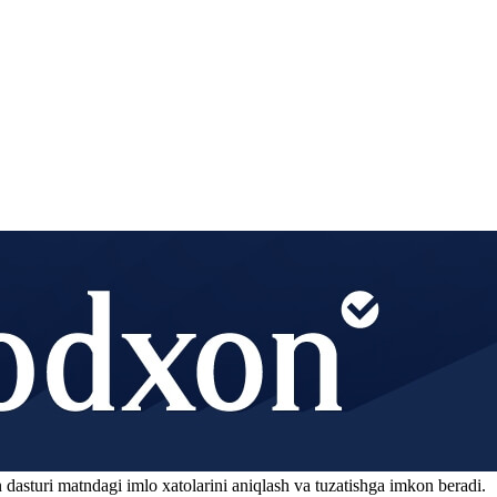
 dasturi matndagi imlo xatolarini aniqlash va tuzatishga imkon beradi.