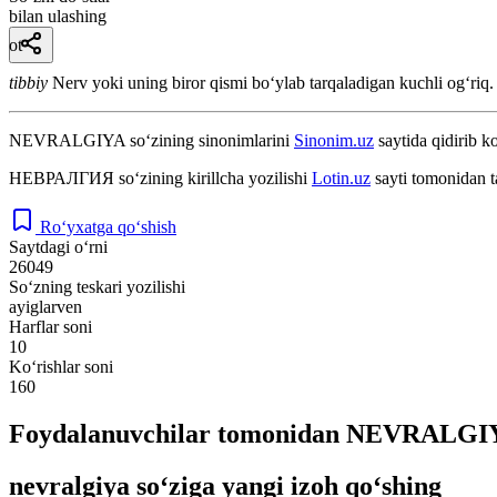
bilan ulashing
ot
tibbiy
Nerv yoki uning biror qismi boʻylab tarqaladigan kuchli ogʻriq.
NEVRALGIYA
so‘zining sinonimlarini
Sinonim.uz
saytida qidirib ko
НЕВРАЛГИЯ
so‘zining kirillcha yozilishi
Lotin.uz
sayti tomonidan t
Ro‘yxatga qo‘shish
Saytdagi o‘rni
26049
So‘zning teskari yozilishi
ayiglarven
Harflar soni
10
Ko‘rishlar soni
160
Foydalanuvchilar tomonidan NEVRALGIYA
nevralgiya so‘ziga yangi izoh qo‘shing