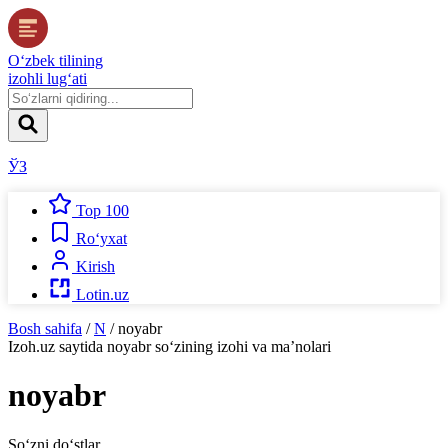
O‘zbek tilining
izohli lug‘ati
ЎЗ
Top 100
Ro‘yxat
Kirish
Lotin.uz
Bosh sahifa
/
N
/
noyabr
Izoh.uz
saytida
noyabr
so‘zining izohi va ma’nolari
noyabr
So‘zni do‘stlar