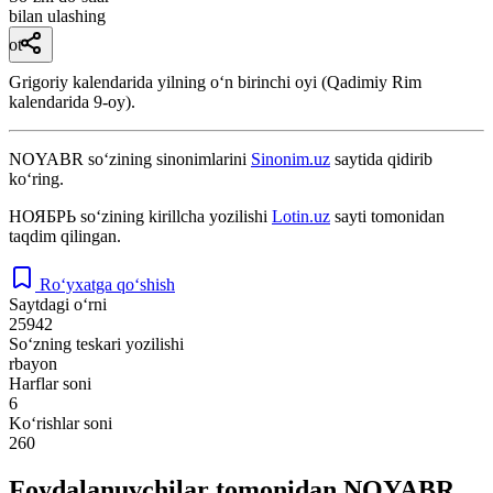
bilan ulashing
ot
Grigoriy kalendarida yilning oʻn birinchi oyi (Qadimiy Rim
kalendarida 9-oy).
NOYABR
so‘zining sinonimlarini
Sinonim.uz
saytida qidirib
ko‘ring.
НОЯБРЬ
so‘zining kirillcha yozilishi
Lotin.uz
sayti tomonidan
taqdim qilingan.
Ro‘yxatga qo‘shish
Saytdagi o‘rni
25942
So‘zning teskari yozilishi
rbayon
Harflar soni
6
Ko‘rishlar soni
260
Foydalanuvchilar tomonidan NOYABR