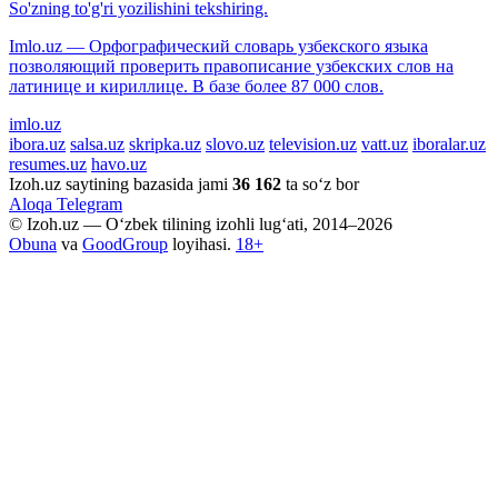
So'zning to'g'ri yozilishini tekshiring.
Imlo.uz — Орфографический словарь узбекского языка
позволяющий проверить правописание узбекских слов на
латинице и кириллице. В базе более 87 000 слов.
imlo.uz
ibora.uz
salsa.uz
skripka.uz
slovo.uz
television.uz
vatt.uz
iboralar.uz
resumes.uz
havo.uz
Izoh.uz saytining bazasida jami
36 162
ta so‘z bor
Aloqa
Telegram
© Izoh.uz — O‘zbek tilining izohli lug‘ati, 2014–2026
Obuna
va
GoodGroup
loyihasi.
18+