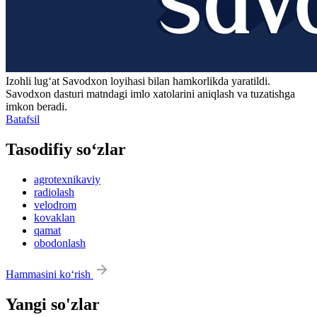
Izohli lugʻat
Savodxon
loyihasi bilan hamkorlikda yaratildi.
Savodxon dasturi matndagi imlo xatolarini aniqlash va tuzatishga
imkon beradi.
Batafsil
Tasodifiy so‘zlar
agrotexnikaviy
radiolash
velodrom
kovaklan
qamat
obodonlash
Hammasini ko‘rish
Yangi so'zlar