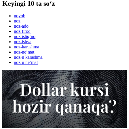
Keyingi 10 ta so‘z
noyob
noz
noz-ado
noz-firoq
noz-istig‘no
noz-ishva
noz-karashma
noz-neʼmat
noz-u karashma
noz-u neʼmat