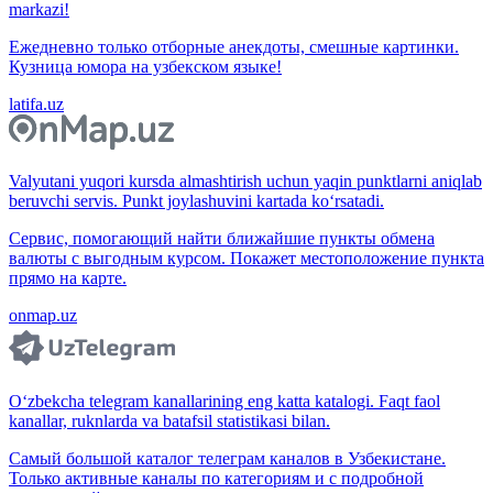
markazi!
Ежедневно только отборные анекдоты, смешные картинки.
Кузница юмора на узбекском языке!
latifa.uz
Valyutani yuqori kursda almashtirish uchun yaqin punktlarni aniqlab
beruvchi servis. Punkt joylashuvini kartada ko‘rsatadi.
Сервис, помогающий найти ближайшие пункты обмена
валюты с выгодным курсом. Покажет местоположение пункта
прямо на карте.
onmap.uz
O‘zbekcha telegram kanallarining eng katta katalogi. Faqt faol
kanallar, ruknlarda va batafsil statistikasi bilan.
Самый большой каталог телеграм каналов в Узбекистане.
Только активные каналы по категориям и с подробной