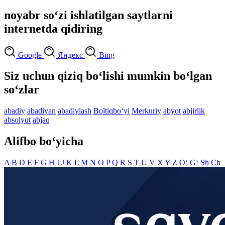
noyabr so‘zi ishlatilgan saytlarni
internetda qidiring
Google
Яндекс
Bing
Siz uchun qiziq bo‘lishi mumkin bo‘lgan
so‘zlar
abadiy
abadiyan
abadiylash
Boltiqbo‘yi
Merkuriy
abyot
abjirlik
absolyut
abjaq
Alifbo bo‘yicha
A
B
D
E
F
G
H
I
J
K
L
M
N
O
P
Q
R
S
T
U
V
X
Y
Z
O‘
G‘
Sh
Ch