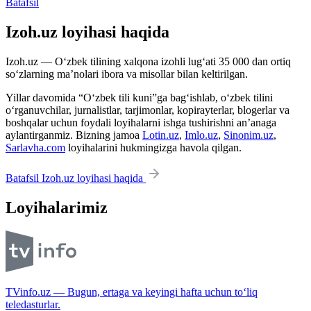
Batafsil
Izoh.uz loyihasi haqida
Izoh.uz — O‘zbek tilining xalqona izohli lug‘ati 35 000 dan ortiq
so‘zlarning ma’nolari ibora va misollar bilan keltirilgan.
Yillar davomida “O‘zbek tili kuni”ga bag‘ishlab, o‘zbek tilini
o‘rganuvchilar, jurnalistlar, tarjimonlar, kopirayterlar, blogerlar va
boshqalar uchun foydali loyihalarni ishga tushirishni an’anaga
aylantirganmiz. Bizning jamoa
Lotin.uz
,
Imlo.uz
,
Sinonim.uz
,
Sarlavha.com
loyihalarini hukmingizga havola qilgan.
Batafsil Izoh.uz loyihasi haqida
Loyihalarimiz
TVinfo.uz — Bugun, ertaga va keyingi hafta uchun to‘liq
teledasturlar.