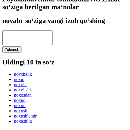
so‘ziga berilgan ma’nolar
noyabr so‘ziga yangi izoh qo‘shing
Yuborish
Oldingi 10 ta so‘z
novchalik
noxin
noxolis
noxolislik
noxosdan
noxud
noxun
noxush
noxushlantir
noxushlik