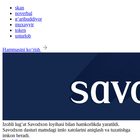
skan
noverbal
g‘aribuddiyor
muxayyir
token
usturlob
Hammasini ko‘rish
Izohli lugʻat
Savodxon
loyihasi bilan hamkorlikda yaratildi.
Savodxon dasturi matndagi imlo xatolarini aniqlash va tuzatishga
imkon beradi.