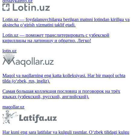
dostavkainfo.uz
Lotin.uz — foydalanuvchilarga berilgan matnni lotindan kirillga va
aksincha o‘girish xizmatini taklif etadi.
Lotin.uz — поможет транслитерировать с узбекской
кириллицы на латиницу и обратно. Легко!
lotin.uz
Maqol va naqllarning eng katta kolleksiyasi. Har bir maqol uchta
tilda (o‘zbek, rus, ingliz).
Самая большая коллекция пословиц и поговорок на трёх
языках (узбекский, русский, английский).
maqollar.uz
Har kuni eng sara latifalar va kulguli rasmlar. O‘zbek tilidagi kulgu