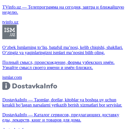
TVinfo.uz — Телепрограмма на сегодня, завтра и ближайшую
неделю.
tvinfo.uz
O‘zbek Ismlarning to‘liq, batafsil ma’nosi, kelib chiqishi, shakllari.
O‘zingiz va yaqinlaringizni ismlari ma’nosini bilib oling.
Полный смысл, происхождение, формы узбекских имён.
Узнайте смысл своего имени и имён близких.
ismlar.com
DostavkaInfo — Taomlar, dorilar, kitoblar va boshqa uy uchun
kerakli bo‘lagan narsalarni yetkazib berish xizmatlari bor servislar.
DostavkaInfo — Каталог сервисов, предлагающих доставку
еды, лекарств, книг и товаров для дома.