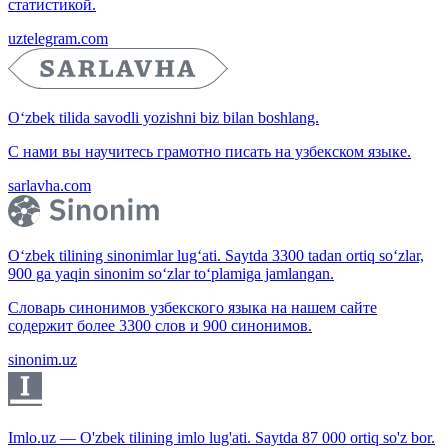
статистикой.
uztelegram.com
O‘zbek tilida savodli yozishni biz bilan boshlang.
С нами вы научитесь грамотно писать на узбекском языке.
sarlavha.com
O‘zbek tilining sinonimlar lug‘ati. Saytda 3300 tadan ortiq so‘zlar,
900 ga yaqin sinonim so‘zlar to‘plamiga jamlangan.
Словарь синонимов узбекского языка на нашем сайте
содержит более 3300 слов и 900 синонимов.
sinonim.uz
Imlo.uz — O'zbek tilining imlo lug'ati. Saytda 87 000 ortiq so'z bor.