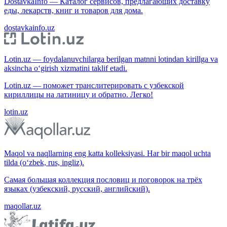
DostavkaInfo — Каталог сервисов, предлагающих доставку
еды, лекарств, книг и товаров для дома.
dostavkainfo.uz
Lotin.uz — foydalanuvchilarga berilgan matnni lotindan kirillga va
aksincha o‘girish xizmatini taklif etadi.
Lotin.uz — поможет транслитерировать с узбекской
кириллицы на латиницу и обратно. Легко!
lotin.uz
Maqol va naqllarning eng katta kolleksiyasi. Har bir maqol uchta
tilda (o‘zbek, rus, ingliz).
Самая большая коллекция пословиц и поговорок на трёх
языках (узбекский, русский, английский).
maqollar.uz