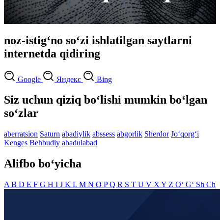
noz-istig‘no so‘zi ishlatilgan saytlarni
internetda qidiring
Google
Яндекс
Bing
Siz uchun qiziq bo‘lishi mumkin bo‘lgan
so‘zlar
aberratsion
Saturn
abadiylik
abssess
abgorlik
Sherdor
Jo‘qorg‘i
Kenges
Behbudiy
abadulabad
Alifbo bo‘yicha
A
B
D
E
F
G
H
I
J
K
L
M
N
O
P
Q
R
S
T
U
V
X
Y
Z
O‘
G‘
Sh
Ch