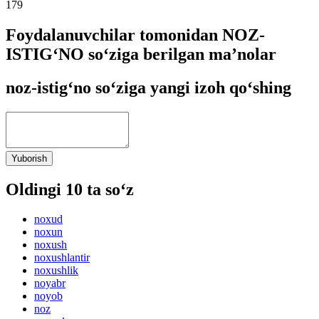
179
Foydalanuvchilar tomonidan NOZ-
ISTIG‘NO so‘ziga berilgan ma’nolar
noz-istig‘no so‘ziga yangi izoh qo‘shing
Yuborish
Oldingi 10 ta so‘z
noxud
noxun
noxush
noxushlantir
noxushlik
noyabr
noyob
noz