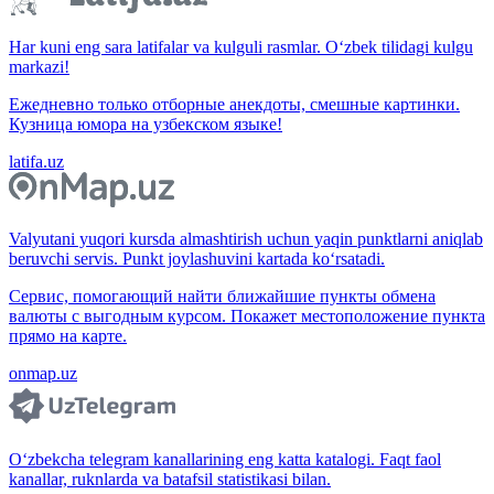
Har kuni eng sara latifalar va kulguli rasmlar. O‘zbek tilidagi kulgu
markazi!
Ежедневно только отборные анекдоты, смешные картинки.
Кузница юмора на узбекском языке!
latifa.uz
Valyutani yuqori kursda almashtirish uchun yaqin punktlarni aniqlab
beruvchi servis. Punkt joylashuvini kartada ko‘rsatadi.
Сервис, помогающий найти ближайшие пункты обмена
валюты с выгодным курсом. Покажет местоположение пункта
прямо на карте.
onmap.uz
O‘zbekcha telegram kanallarining eng katta katalogi. Faqt faol
kanallar, ruknlarda va batafsil statistikasi bilan.