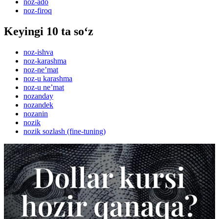
noz-ado
noz-firoq
Keyingi 10 ta so‘z
noz-ishva
noz-karashma
noz-neʼmat
noz-u karashma
noz-u neʼmat
nozanday
nozandek
nozanin
nozik
nozik sozlash (fine-tuning)