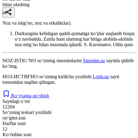
bilan ulashing
ot
Noz va istigʻno, noz va erkalik(lar).
Durkungina kelishgan qaddi-qomatiga koʻplar suqlanib boqar,
oʻz navbatida, Zarifa ham ularning har biriga alohida-alohida
noz-istigʻno bilan muomala qilardi.
S. Karomatov, Oltin qum
NOZ-ISTIG‘NO
so‘zining sinonimlarini
Sinonim.uz
saytida qidirib
ko‘ring.
НОЗ-ИСТИҒНО
so‘zining kirillcha yozilishi
Lotin.uz
sayti
tomonidan taqdim qilingan.
Ro‘yxatga qo‘shish
Saytdagi o‘rni
12204
So‘zning teskari yozilishi
on‘gitsi-zon
Harflar soni
12
Ko‘rishlar soni