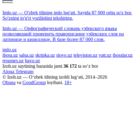
Imlo.uz — O'zbek tilining imlo lug'ati. Saytda 87 000 ortiq so'z bor.
So'zning to'g'ri yozilishini tekshiring.
Imlo.uz — Орфографический словарь узбекского языка
позволяющий проверить правописание узбекских слов на
латинице и кириллице. В базе более 87 000 слов.
imlo.uz
ibora.uz
salsa.uz
skripka.uz
slovo.uz
television.uz
vatt.uz
iboralar.uz
resumes.uz
havo.uz
Izoh.uz saytining bazasida jami
36 172
ta so‘z bor
Aloqa
Telegram
© Izoh.uz — O‘zbek tilining izohli lug‘ati, 2014–2026
Obuna
va
GoodGroup
loyihasi.
18+