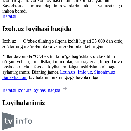
Izohli lugʻat
Savodxon
loyihasi bilan hamkorlikda yaratildi.
Savodxon dasturi matndagi imlo xatolarini aniqlash va tuzatishga
imkon beradi.
Batafsil
Izoh.uz loyihasi haqida
Izoh.uz — O‘zbek tilining xalqona izohli lug‘ati 35 000 dan ortiq
so‘zlarning ma’nolari ibora va misollar bilan keltirilgan.
Yillar davomida “O‘zbek tili kuni”ga bag‘ishlab, o‘zbek tilini
o‘rganuvchilar, jurnalistlar, tarjimonlar, kopirayterlar, blogerlar va
boshqalar uchun foydali loyihalarni ishga tushirishni an’anaga
aylantirganmiz. Bizning jamoa
Lotin.uz
,
Imlo.uz
,
Sinonim.uz
,
Sarlavha.com
loyihalarini hukmingizga havola qilgan.
Batafsil Izoh.uz loyihasi haqida
Loyihalarimiz