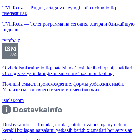
TVinfo.uz — Bugun, ertaga va keyingi hafta uchun to‘liq
teledasturlar.
TVinfo.uz — Телепрограмма на сегодня, завтра и ближайшую
неделю.
tvinfo.uz
O‘zbek Ismlarning to‘liq, batafsil ma’nosi, kelib chiqishi, shakllari.
O‘zingiz va yaqinlaringizni ismlari ma’nosini bilib oling.
Полный смысл, происхождение, формы узбекских имён.
Узнайте смысл своего имени и имён близких.
ismlar.com
DostavkaInfo — Taomlar, dorilar, kitoblar va boshqa uy uchun
kerakli bo‘lagan narsalarni yetkazib berish xizmatlari bor servislar.