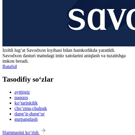
Izohli lugʻat
Savodxon
loyihasi bilan hamkorlikda yaratildi.
Savodxon dasturi matndagi imlo xatolarini aniqlash va tuzatishga
imkon beradi.
Batafsil
Tasodifiy so‘zlar
ayttirgiz
paqqos
ko‘tarinkilik
cho‘zma-chalpak
dang‘ir-dung‘ur
gurpanglash
Hammasini ko‘rish