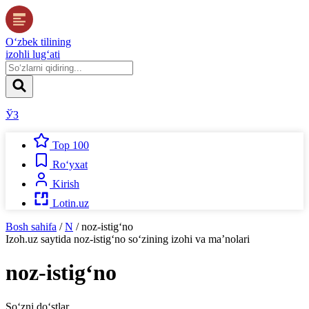
O‘zbek tilining
izohli lug‘ati
ЎЗ
Top 100
Ro‘yxat
Kirish
Lotin.uz
Bosh sahifa
/
N
/
noz-istig‘no
Izoh.uz
saytida
noz-istig‘no
so‘zining izohi va ma’nolari
noz-istig‘no
So‘zni do‘stlar