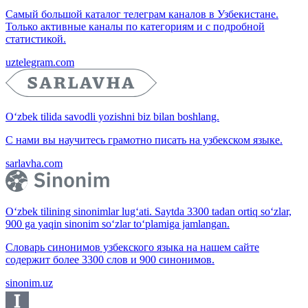
Самый большой каталог телеграм каналов в Узбекистане.
Только активные каналы по категориям и с подробной
статистикой.
uztelegram.com
O‘zbek tilida savodli yozishni biz bilan boshlang.
С нами вы научитесь грамотно писать на узбекском языке.
sarlavha.com
O‘zbek tilining sinonimlar lug‘ati. Saytda 3300 tadan ortiq so‘zlar,
900 ga yaqin sinonim so‘zlar to‘plamiga jamlangan.
Словарь синонимов узбекского языка на нашем сайте
содержит более 3300 слов и 900 синонимов.
sinonim.uz