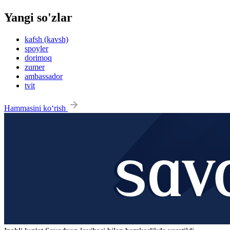
Yangi so'zlar
kafsh (kavsh)
spoyler
dorimoq
zumer
ambassador
tvit
Hammasini ko‘rish