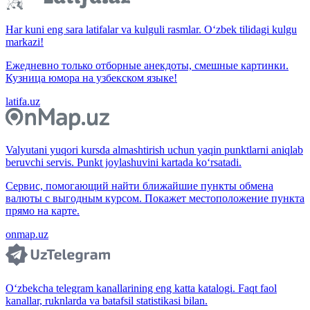
Har kuni eng sara latifalar va kulguli rasmlar. O‘zbek tilidagi kulgu
markazi!
Ежедневно только отборные анекдоты, смешные картинки.
Кузница юмора на узбекском языке!
latifa.uz
Valyutani yuqori kursda almashtirish uchun yaqin punktlarni aniqlab
beruvchi servis. Punkt joylashuvini kartada ko‘rsatadi.
Сервис, помогающий найти ближайшие пункты обмена
валюты с выгодным курсом. Покажет местоположение пункта
прямо на карте.
onmap.uz
O‘zbekcha telegram kanallarining eng katta katalogi. Faqt faol
kanallar, ruknlarda va batafsil statistikasi bilan.