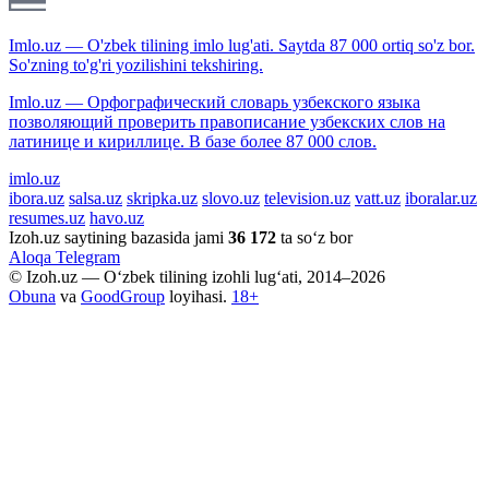
Imlo.uz — O'zbek tilining imlo lug'ati. Saytda 87 000 ortiq so'z bor.
So'zning to'g'ri yozilishini tekshiring.
Imlo.uz — Орфографический словарь узбекского языка
позволяющий проверить правописание узбекских слов на
латинице и кириллице. В базе более 87 000 слов.
imlo.uz
ibora.uz
salsa.uz
skripka.uz
slovo.uz
television.uz
vatt.uz
iboralar.uz
resumes.uz
havo.uz
Izoh.uz saytining bazasida jami
36 172
ta so‘z bor
Aloqa
Telegram
© Izoh.uz — O‘zbek tilining izohli lug‘ati, 2014–2026
Obuna
va
GoodGroup
loyihasi.
18+