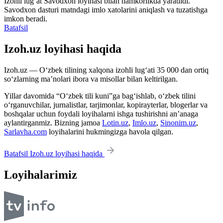
Izohli lugʻat
Savodxon
loyihasi bilan hamkorlikda yaratildi.
Savodxon dasturi matndagi imlo xatolarini aniqlash va tuzatishga
imkon beradi.
Batafsil
Izoh.uz loyihasi haqida
Izoh.uz — O‘zbek tilining xalqona izohli lug‘ati 35 000 dan ortiq
so‘zlarning ma’nolari ibora va misollar bilan keltirilgan.
Yillar davomida “O‘zbek tili kuni”ga bag‘ishlab, o‘zbek tilini
o‘rganuvchilar, jurnalistlar, tarjimonlar, kopirayterlar, blogerlar va
boshqalar uchun foydali loyihalarni ishga tushirishni an’anaga
aylantirganmiz. Bizning jamoa
Lotin.uz
,
Imlo.uz
,
Sinonim.uz
,
Sarlavha.com
loyihalarini hukmingizga havola qilgan.
Batafsil Izoh.uz loyihasi haqida
Loyihalarimiz