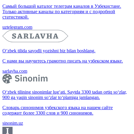
Самый большой каталог телеграм каналов в Узбекистане.
Только активные каналы по категориям и с подробной
статистикой.
uztelegram.com
O‘zbek tilida savodli yozishni biz bilan boshlang.
С нами вы научитесь грамотно писать на узбекском языке.
sarlavha.com
O‘zbek tilining sinonimlar lug‘ati. Saytda 3300 tadan ortiq so‘zlar,
900 ga yaqin sinonim so‘zlar to‘plamiga jamlangan.
Словарь синонимов узбекского языка на нашем сайте
содержит более 3300 слов и 900 синонимов.
sinonim.uz