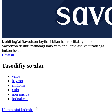
Izohli lugʻat
Savodxon
loyihasi bilan hamkorlikda yaratildi.
Savodxon dasturi matndagi imlo xatolarini aniqlash va tuzatishga
imkon beradi.
Batafsil
Tasodifiy so‘zlar
yalov
bayroq
angioma
xulq
non-nasiba
bo‘nakchi
Hammasini ko‘rish