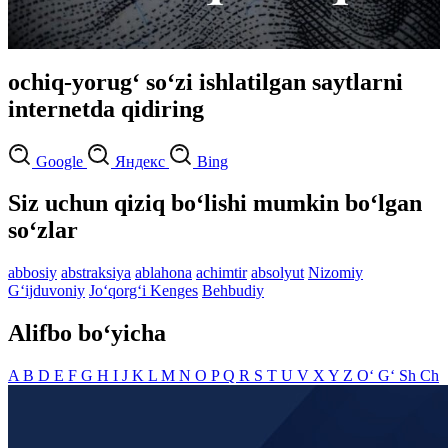
ochiq-yorug‘ so‘zi ishlatilgan saytlarni
internetda qidiring
Google
Яндекс
Bing
Siz uchun qiziq bo‘lishi mumkin bo‘lgan
so‘zlar
abbosiy
abstraksiya
ablahona
achimtir
absolyut
Nizomiy
G‘ijduvoniy
Jo‘qorg‘i Kenges
Behbudiy
Alifbo bo‘yicha
A
B
D
E
F
G
H
I
J
K
L
M
N
O
P
Q
R
S
T
U
V
X
Y
Z
O‘
G‘
Sh
Ch