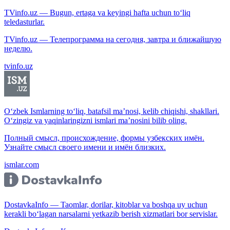
TVinfo.uz — Bugun, ertaga va keyingi hafta uchun to‘liq
teledasturlar.
TVinfo.uz — Телепрограмма на сегодня, завтра и ближайшую
неделю.
tvinfo.uz
O‘zbek Ismlarning to‘liq, batafsil ma’nosi, kelib chiqishi, shakllari.
O‘zingiz va yaqinlaringizni ismlari ma’nosini bilib oling.
Полный смысл, происхождение, формы узбекских имён.
Узнайте смысл своего имени и имён близких.
ismlar.com
DostavkaInfo — Taomlar, dorilar, kitoblar va boshqa uy uchun
kerakli bo‘lagan narsalarni yetkazib berish xizmatlari bor servislar.