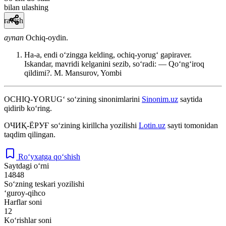
bilan ulashing
ravish
aynan
Ochiq-oydin.
Ha-a, endi oʻzingga kelding, ochiq-yorugʻ gapiraver.
Iskandar, mavridi kelganini sezib, soʻradi: — Qoʻngʻiroq
qildimi?.
M. Mansurov, Yombi
OCHIQ-YORUG‘
so‘zining sinonimlarini
Sinonim.uz
saytida
qidirib ko‘ring.
ОЧИҚ-ЁРУҒ
so‘zining kirillcha yozilishi
Lotin.uz
sayti tomonidan
taqdim qilingan.
Ro‘yxatga qo‘shish
Saytdagi o‘rni
14848
So‘zning teskari yozilishi
‘guroy-qihco
Harflar soni
12
Ko‘rishlar soni