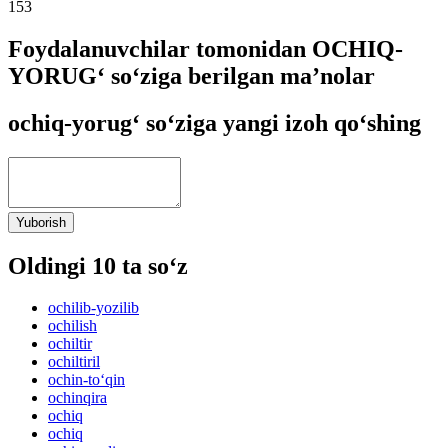
153
Foydalanuvchilar tomonidan OCHIQ-
YORUG‘ so‘ziga berilgan ma’nolar
ochiq-yorug‘ so‘ziga yangi izoh qo‘shing
Yuborish
Oldingi 10 ta so‘z
ochilib-yozilib
ochilish
ochiltir
ochiltiril
ochin-to‘qin
ochinqira
ochiq
ochiq