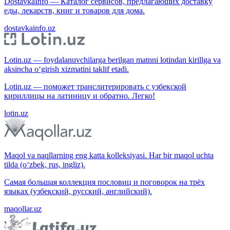
DostavkaInfo — Каталог сервисов, предлагающих доставку
еды, лекарств, книг и товаров для дома.
dostavkainfo.uz
Lotin.uz — foydalanuvchilarga berilgan matnni lotindan kirillga va
aksincha o‘girish xizmatini taklif etadi.
Lotin.uz — поможет транслитерировать с узбекской
кириллицы на латиницу и обратно. Легко!
lotin.uz
Maqol va naqllarning eng katta kolleksiyasi. Har bir maqol uchta
tilda (o‘zbek, rus, ingliz).
Самая большая коллекция пословиц и поговорок на трёх
языках (узбекский, русский, английский).
maqollar.uz