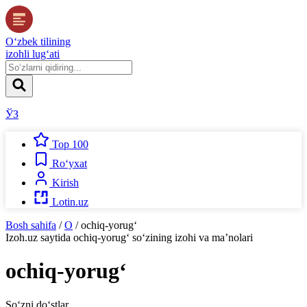
O‘zbek tilining
izohli lug‘ati
ЎЗ
Top 100
Ro‘yxat
Kirish
Lotin.uz
Bosh sahifa
/
O
/
ochiq-yorug‘
Izoh.uz
saytida
ochiq-yorug‘
so‘zining izohi va ma’nolari
ochiq-yorug‘
So‘zni do‘stlar