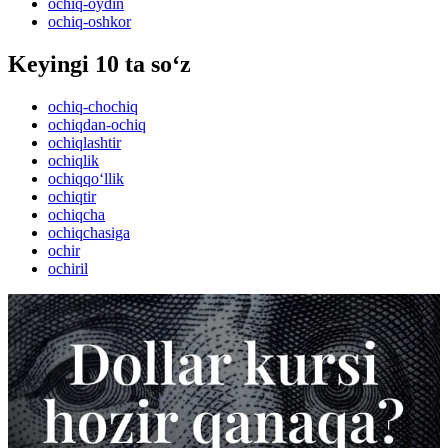
ochiq-oydin
ochiq-oshkor
Keyingi 10 ta so‘z
ochiq-chochiq
ochiqdan-ochiq
ochiqlashtir
ochiqlik
ochiqqo‘llik
ochiqtir
ochiqcha
ochiqchasiga
ochir
ochiril