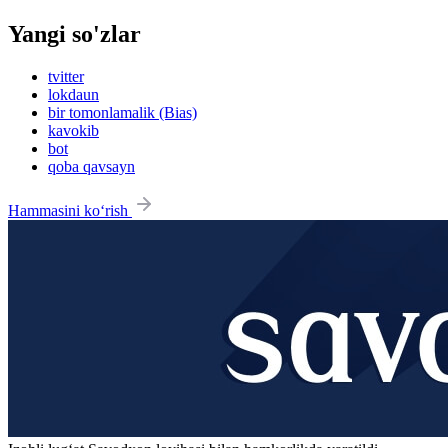
Yangi so'zlar
tvitter
lokdaun
bir tomonlamalik (Bias)
kavokib
bot
qoba qavsayn
Hammasini ko‘rish