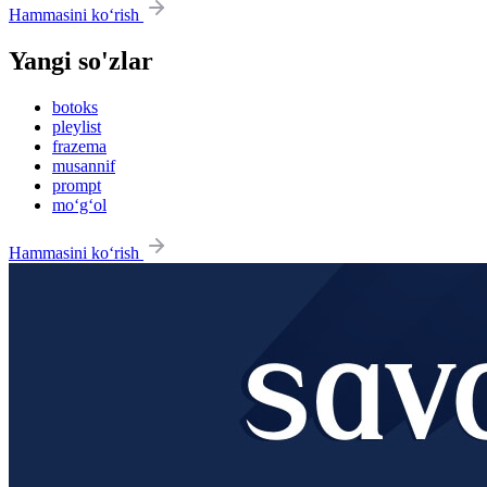
Hammasini ko‘rish
Yangi so'zlar
botoks
pleylist
frazema
musannif
prompt
mo‘g‘ol
Hammasini ko‘rish