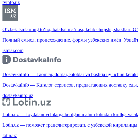
tvinfo.uz
O‘zbek Ismlarning to‘liq, batafsil ma’nosi, kelib chiqishi, shakllari. O
Полный смысл, происхождение, формы узбекских имён. Узнайт
ismlar.com
DostavkaInfo — Taomlar, dorilar, kitoblar va boshqa uy uchun kerakli b
DostavkaInfo — Каталог сервисов, предлагающих доставку еды, 
dostavkainfo.uz
Lotin.uz — foydalanuvchilarga berilgan matnni lotindan kirillga va aksi
Lotin.uz — поможет транслитерировать с узбекской кириллицы 
lotin.uz