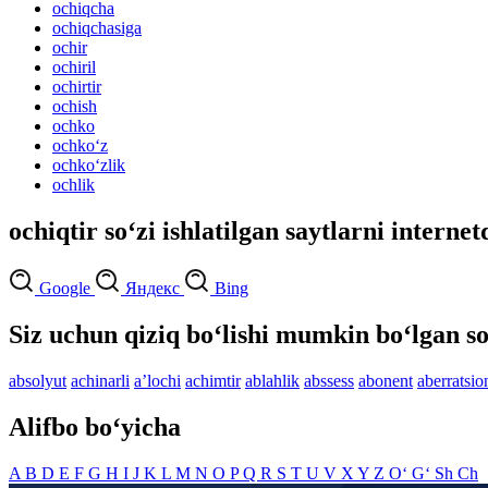
ochiqcha
ochiqchasiga
ochir
ochiril
ochirtir
ochish
ochko
ochko‘z
ochko‘zlik
ochlik
ochiqtir so‘zi ishlatilgan saytlarni internet
Google
Яндекс
Bing
Siz uchun qiziq bo‘lishi mumkin bo‘lgan so
absolyut
achinarli
aʼlochi
achimtir
ablahlik
abssess
abonent
aberratsio
Alifbo bo‘yicha
A
B
D
E
F
G
H
I
J
K
L
M
N
O
P
Q
R
S
T
U
V
X
Y
Z
O‘
G‘
Sh
Ch