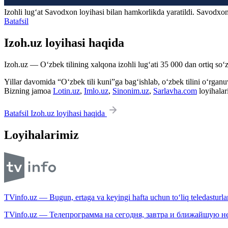
Izohli lugʻat
Savodxon
loyihasi bilan hamkorlikda yaratildi. Savodxon
Batafsil
Izoh.uz loyihasi haqida
Izoh.uz — O‘zbek tilining xalqona izohli lug‘ati 35 000 dan ortiq so‘zl
Yillar davomida “O‘zbek tili kuni”ga bag‘ishlab, o‘zbek tilini o‘rganuvc
Bizning jamoa
Lotin.uz
,
Imlo.uz
,
Sinonim.uz
,
Sarlavha.com
loyihalar
Batafsil Izoh.uz loyihasi haqida
Loyihalarimiz
TVinfo.uz — Bugun, ertaga va keyingi hafta uchun to‘liq teledasturlar
TVinfo.uz — Телепрограмма на сегодня, завтра и ближайшую н