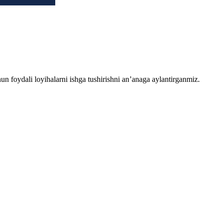
chun foydali loyihalarni ishga tushirishni an’anaga aylantirganmiz.