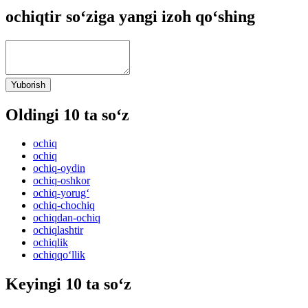
ochiqtir so‘ziga yangi izoh qo‘shing
Yuborish
Oldingi 10 ta so‘z
ochiq
ochiq
ochiq-oydin
ochiq-oshkor
ochiq-yorug‘
ochiq-chochiq
ochiqdan-ochiq
ochiqlashtir
ochiqlik
ochiqqo‘llik
Keyingi 10 ta so‘z