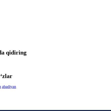
da qidiring
‘zlar
n
abadiyan