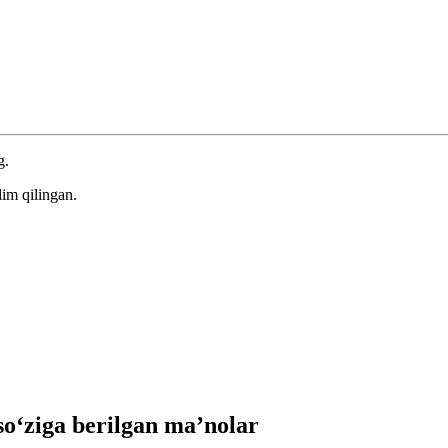
g.
im qilingan.
‘ziga berilgan ma’nolar