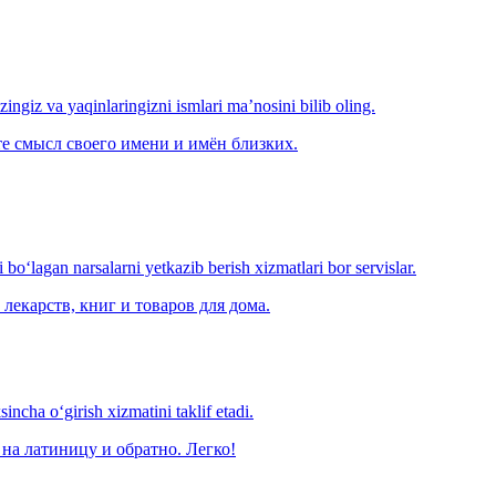
‘zingiz va yaqinlaringizni ismlari ma’nosini bilib oling.
е смысл своего имени и имён близких.
o‘lagan narsalarni yetkazib berish xizmatlari bor servislar.
лекарств, книг и товаров для дома.
ncha o‘girish xizmatini taklif etadi.
на латиницу и обратно. Легко!