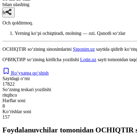
bilan ulashing
fe’l
Och qoldirmoq.
Yerning koʻpi ochiqtiradi, molning — ozi.
Qanotli soʻzlar
OCHIQTIR
so‘zining sinonimlarini
Sinonim.uz
saytida qidirib ko‘rin
ОЧИҚТИР
so‘zining kirillcha yozilishi
Lotin.uz
sayti tomonidan taqd
Ro‘yxatga qo‘shish
Saytdagi o‘rni
17822
So‘zning teskari yozilishi
ritqihco
Harflar soni
8
Ko‘rishlar soni
157
Foydalanuvchilar tomonidan OCHIQTIR so