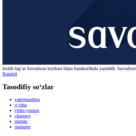
Izohli lugʻat
Savodxon
loyihasi bilan hamkorlikda yaratildi. Savodxon
Batafsil
Tasodifiy so‘zlar
vatermashina
o‘chiq
yirtiq-yamoq
chanqov
pismiq
startaper