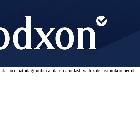
 dasturi matndagi imlo xatolarini aniqlash va tuzatishga imkon beradi.