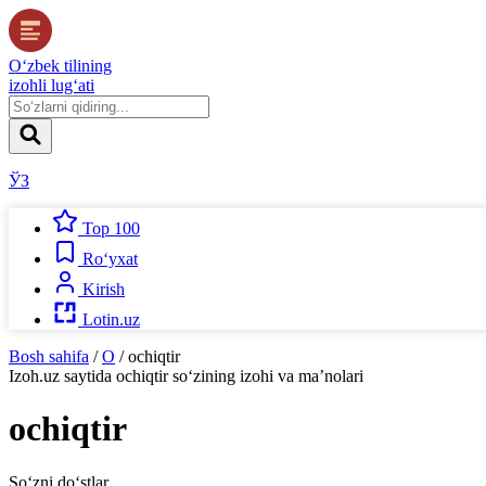
O‘zbek tilining
izohli lug‘ati
ЎЗ
Top 100
Ro‘yxat
Kirish
Lotin.uz
Bosh sahifa
/
O
/
ochiqtir
Izoh.uz
saytida
ochiqtir
so‘zining izohi va ma’nolari
ochiqtir
So‘zni do‘stlar