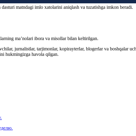
 dasturi matndagi imlo xatolarini aniqlash va tuzatishga imkon beradi.
arning ma’nolari ibora va misollar bilan keltirilgan.
hilar, jurnalistlar, tarjimonlar, kopirayterlar, blogerlar va boshqalar u
ini hukmingizga havola qilgan.
.
еделю.