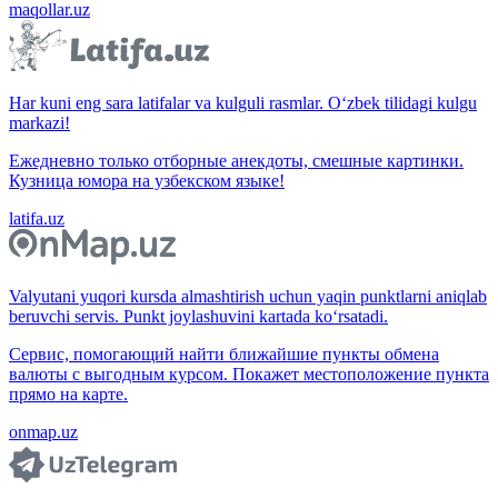
maqollar.uz
Har kuni eng sara latifalar va kulguli rasmlar. O‘zbek tilidagi kulgu
markazi!
Ежедневно только отборные анекдоты, смешные картинки.
Кузница юмора на узбекском языке!
latifa.uz
Valyutani yuqori kursda almashtirish uchun yaqin punktlarni aniqlab
beruvchi servis. Punkt joylashuvini kartada ko‘rsatadi.
Сервис, помогающий найти ближайшие пункты обмена
валюты с выгодным курсом. Покажет местоположение пункта
прямо на карте.
onmap.uz