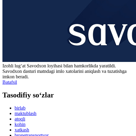
Izohli lugʻat
Savodxon
loyihasi bilan hamkorlikda yaratildi.
Savodxon dasturi matndagi imlo xatolarini aniqlash va tuzatishga
imkon beradi.
Batafsil
Tasodifiy so‘zlar
birlab
maktublash
atoqli
kohin
xatkash
bronetransportyor