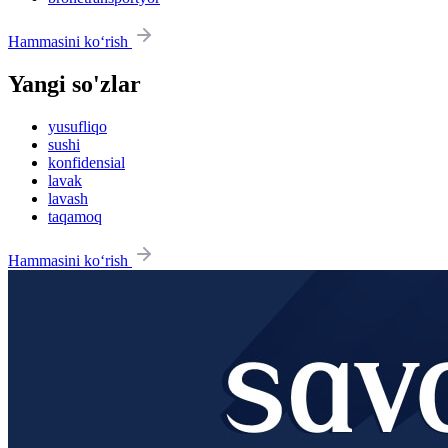
Hammasini ko‘rish
Yangi so'zlar
yusufliqo
sushi
konfidensial
lavak
lavash
taqamoq
Hammasini ko‘rish