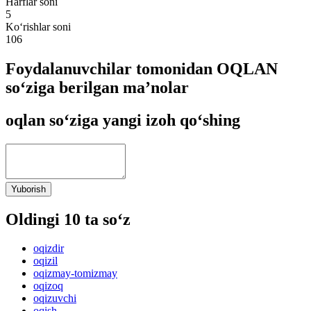
Harflar soni
5
Ko‘rishlar soni
106
Foydalanuvchilar tomonidan OQLAN
so‘ziga berilgan ma’nolar
oqlan so‘ziga yangi izoh qo‘shing
Yuborish
Oldingi 10 ta so‘z
oqizdir
oqizil
oqizmay-tomizmay
oqizoq
oqizuvchi
oqish