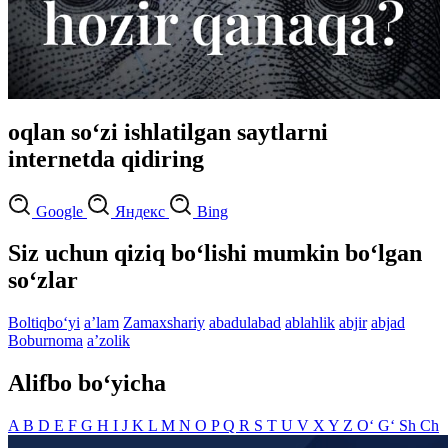
oqlan so‘zi ishlatilgan saytlarni
internetda qidiring
Google
Яндекс
Bing
Siz uchun qiziq bo‘lishi mumkin bo‘lgan
so‘zlar
Boltiqbo‘yi
aʼlam
Zamaxshariy
abadulabad
ablahlik
abjir
abjad
Boburnoma
aʼzolik
Alifbo bo‘yicha
A
B
D
E
F
G
H
I
J
K
L
M
N
O
P
Q
R
S
T
U
V
X
Y
Z
O‘
G‘
Sh
Ch