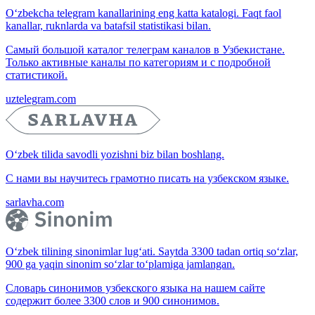
O‘zbekcha telegram kanallarining eng katta katalogi. Faqt faol
kanallar, ruknlarda va batafsil statistikasi bilan.
Самый большой каталог телеграм каналов в Узбекистане.
Только активные каналы по категориям и с подробной
статистикой.
uztelegram.com
O‘zbek tilida savodli yozishni biz bilan boshlang.
С нами вы научитесь грамотно писать на узбекском языке.
sarlavha.com
O‘zbek tilining sinonimlar lug‘ati. Saytda 3300 tadan ortiq so‘zlar,
900 ga yaqin sinonim so‘zlar to‘plamiga jamlangan.
Словарь синонимов узбекского языка на нашем сайте
содержит более 3300 слов и 900 синонимов.