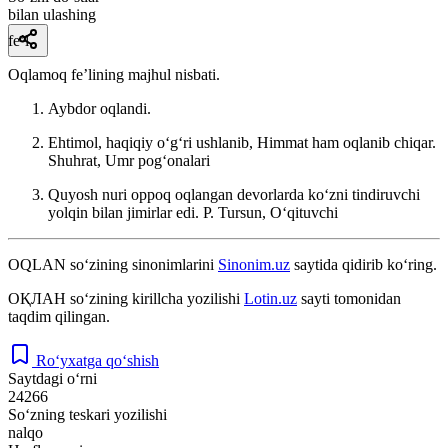
bilan ulashing
fe’l
Oqlamoq feʼlining majhul nisbati.
Aybdor oqlandi.
Ehtimol, haqiqiy oʻgʻri ushlanib, Himmat ham oqlanib chiqar.
Shuhrat, Umr pogʻonalari
Quyosh nuri oppoq oqlangan devorlarda koʻzni tindiruvchi
yolqin bilan jimirlar edi.
P. Tursun, Oʻqituvchi
OQLAN
so‘zining sinonimlarini
Sinonim.uz
saytida qidirib ko‘ring.
ОҚЛАН
so‘zining kirillcha yozilishi
Lotin.uz
sayti tomonidan
taqdim qilingan.
Ro‘yxatga qo‘shish
Saytdagi o‘rni
24266
So‘zning teskari yozilishi
nalqo