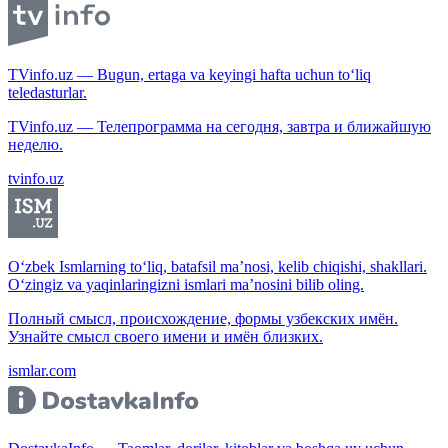
TVinfo.uz — Bugun, ertaga va keyingi hafta uchun to‘liq
teledasturlar.
TVinfo.uz — Телепрограмма на сегодня, завтра и ближайшую
неделю.
tvinfo.uz
O‘zbek Ismlarning to‘liq, batafsil ma’nosi, kelib chiqishi, shakllari.
O‘zingiz va yaqinlaringizni ismlari ma’nosini bilib oling.
Полный смысл, происхождение, формы узбекских имён.
Узнайте смысл своего имени и имён близких.
ismlar.com