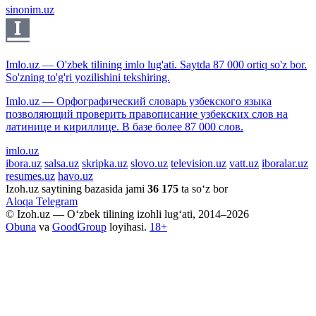
sinonim.uz
Imlo.uz — O'zbek tilining imlo lug'ati. Saytda 87 000 ortiq so'z bor.
So'zning to'g'ri yozilishini tekshiring.
Imlo.uz — Орфографический словарь узбекского языка
позволяющий проверить правописание узбекских слов на
латинице и кириллице. В базе более 87 000 слов.
imlo.uz
ibora.uz
salsa.uz
skripka.uz
slovo.uz
television.uz
vatt.uz
iboralar.uz
resumes.uz
havo.uz
Izoh.uz saytining bazasida jami
36 175
ta so‘z bor
Aloqa
Telegram
© Izoh.uz — O‘zbek tilining izohli lug‘ati, 2014–2026
Obuna
va
GoodGroup
loyihasi.
18+