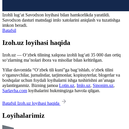
Izohli lugʻat
Savodxon
loyihasi bilan hamkorlikda yaratildi.
Savodxon dasturi matndagi imlo xatolarini aniqlash va tuzatishga
imkon beradi.
Batafsil
Izoh.uz loyihasi haqida
Izoh.uz — O‘zbek tilining xalqona izohli lug‘ati 35 000 dan ortiq
so‘zlarning ma’nolari ibora va misollar bilan keltirilgan.
Yillar davomida “O‘zbek tili kuni”ga bag‘ishlab, o‘zbek tilini
o‘rganuvchilar, jurnalistlar, tarjimonlar, kopirayterlar, blogerlar va
boshqalar uchun foydali loyihalarni ishga tushirishni an’anaga
aylantirganmiz. Bizning jamoa
Lotin.uz
,
Imlo.uz
,
Sinonim.uz
,
Sarlavha.com
loyihalarini hukmingizga havola qilgan.
Batafsil Izoh.uz loyihasi haqida
Loyihalarimiz