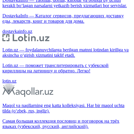
DostavkaInfo — Taomlar, dorilar, kitoblar va boshqa uy uchun
kerakli bo‘lagan narsalarni yetkazib berish xizmatlari bor servislar.
DostavkaInfo — Каталог сервисов, предлагающих доставку
еды, лекарств, книг и товаров для дома.
dostavkainfo.uz
Lotin.uz — foydalanuvchilarga berilgan matnni lotindan kirillga va
aksincha o‘girish xizmatini taklif etadi.
Lotin.uz — поможет транслитерировать с узбекской
кириллицы на латиницу и обратно. Легко!
lotin.uz
Maqol va naqllarning eng katta kolleksiyasi. Har bir maqol uchta
tilda (o‘zbek, rus, ingliz).
Самая большая коллекция пословиц и поговорок на трёх
языках (узбекский, русский, английский).