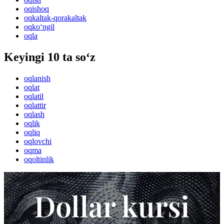
oqishoq
oqkaltak-qorakaltak
oqko‘ngil
oqla
Keyingi 10 ta so‘z
oqlanish
oqlat
oqlatil
oqlattir
oqlash
oqlik
oqliq
oqlovchi
oqma
oqoltinlik