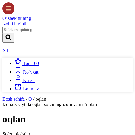
O‘zbek tilining
izohli lug‘ati
ЎЗ
Top 100
Ro‘yxat
Kirish
Lotin.uz
Bosh sahifa
/
O
/
oqlan
Izoh.uz
saytida
oqlan
so‘zining izohi va ma’nolari
oqlan
So‘zni do‘stlar