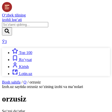
O‘zbek tilining
izohli lug‘ati
ЎЗ
Top 100
Ro‘yxat
Kirish
Lotin.uz
Bosh sahifa
/
O
/
orzusiz
Izoh.uz
saytida
orzusiz
so‘zining izohi va ma’nolari
orzusiz
So‘zni do‘stlar