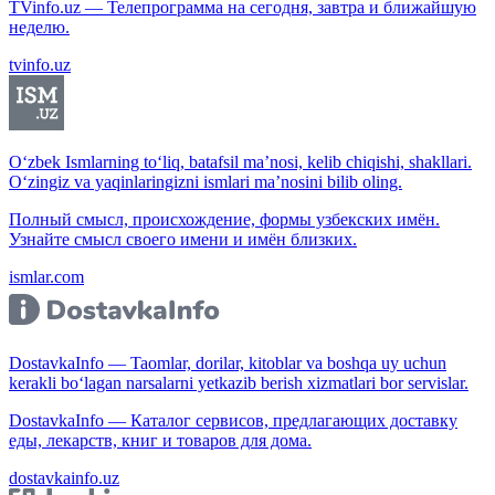
TVinfo.uz — Телепрограмма на сегодня, завтра и ближайшую
неделю.
tvinfo.uz
O‘zbek Ismlarning to‘liq, batafsil ma’nosi, kelib chiqishi, shakllari.
O‘zingiz va yaqinlaringizni ismlari ma’nosini bilib oling.
Полный смысл, происхождение, формы узбекских имён.
Узнайте смысл своего имени и имён близких.
ismlar.com
DostavkaInfo — Taomlar, dorilar, kitoblar va boshqa uy uchun
kerakli bo‘lagan narsalarni yetkazib berish xizmatlari bor servislar.
DostavkaInfo — Каталог сервисов, предлагающих доставку
еды, лекарств, книг и товаров для дома.
dostavkainfo.uz