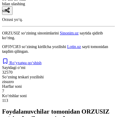
bilan ulashing
sifat
Orzusi yoʻq.
ORZUSIZ
so‘zining sinonimlarini
Sinonim.uz
saytida qidirib
ko‘ring.
ОРЗУСИЗ
so‘zining kirillcha yozilishi
Lotin.uz
sayti tomonidan
taqdim qilingan.
Ro‘yxatga qo‘shish
Saytdagi o‘rni
32570
So‘zning teskari yozilishi
zisuzro
Harflar soni
7
Ko‘rishlar soni
113
Foydalanuvchilar tomonidan ORZUSIZ