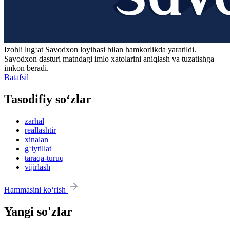
Izohli lugʻat
Savodxon
loyihasi bilan hamkorlikda yaratildi.
Savodxon dasturi matndagi imlo xatolarini aniqlash va tuzatishga
imkon beradi.
Batafsil
Tasodifiy so‘zlar
zarhal
reallashtir
xinalan
g‘iytillat
taraqa-turuq
vijirlash
Hammasini ko‘rish
Yangi so'zlar