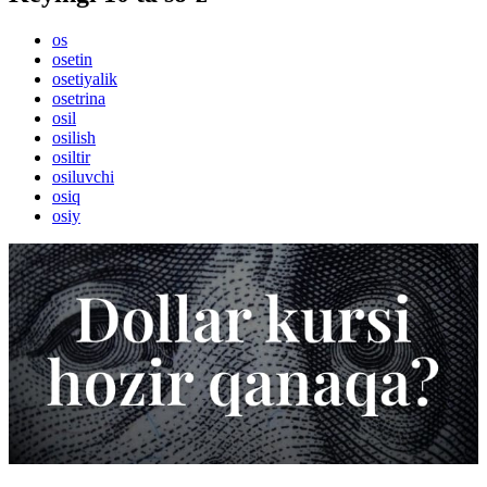
os
osetin
osetiyalik
osetrina
osil
osilish
osiltir
osiluvchi
osiq
osiy