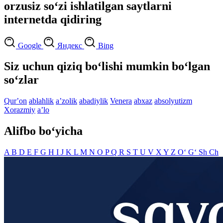
orzusiz so‘zi ishlatilgan saytlarni
internetda qidiring
Google
Яндекс
Bing
Siz uchun qiziq bo‘lishi mumkin bo‘lgan
so‘zlar
Qurʼon
ablahlik
aʼzolik
abadiylik
Venera
abxaz
absolyutizm
Xorazmiy
aʼlo
Alifbo bo‘yicha
A
B
D
E
F
G
H
I
J
K
L
M
N
O
P
Q
R
S
T
U
V
X
Y
Z
O‘
G‘
Sh
Ch