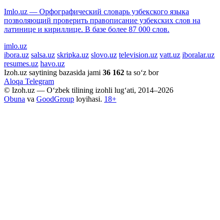
Imlo.uz — Орфографический словарь узбекского языка
позволяющий проверить правописание узбекских слов на
латинице и кириллице. В базе более 87 000 слов.
imlo.uz
ibora.uz
salsa.uz
skripka.uz
slovo.uz
television.uz
vatt.uz
iboralar.uz
resumes.uz
havo.uz
Izoh.uz saytining bazasida jami
36 162
ta so‘z bor
Aloqa
Telegram
© Izoh.uz — O‘zbek tilining izohli lug‘ati, 2014–2026
Obuna
va
GoodGroup
loyihasi.
18+