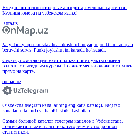
Ежедневно только отборные анекдоты, смешные картинки.
Кузница юмора на узбекском языке!
latifa.uz
Valyutani yuqori kursda almashtirish uchun yaqin punktlarni aniqlab
beruvchi servis. Punkt joylashuvini kartada ko‘rsatadi.
Сервис, помогающий найти ближайшие пункты обмена
валюты с выгодным курсом. Покажет местоположение пункта
прямо на карте.
onmap.uz
O‘zbekcha telegram kanallarining eng katta katalogi. Faqt faol
kanallar, ruknlarda va batafsil statistikasi bilan.
Самый большой каталог телеграм каналов в Узбекистане.
Только активные каналы по категориям и с подробной
статистикой.