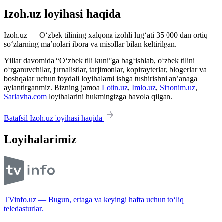
Izoh.uz loyihasi haqida
Izoh.uz — O‘zbek tilining xalqona izohli lug‘ati 35 000 dan ortiq
so‘zlarning ma’nolari ibora va misollar bilan keltirilgan.
Yillar davomida “O‘zbek tili kuni”ga bag‘ishlab, o‘zbek tilini
o‘rganuvchilar, jurnalistlar, tarjimonlar, kopirayterlar, blogerlar va
boshqalar uchun foydali loyihalarni ishga tushirishni an’anaga
aylantirganmiz. Bizning jamoa
Lotin.uz
,
Imlo.uz
,
Sinonim.uz
,
Sarlavha.com
loyihalarini hukmingizga havola qilgan.
Batafsil Izoh.uz loyihasi haqida
Loyihalarimiz
TVinfo.uz — Bugun, ertaga va keyingi hafta uchun to‘liq
teledasturlar.