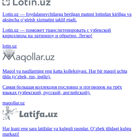
Lotin.uz — foydalanuvchilarga berilgan matnni lotindan kirillga va
aksincha o‘girish xizmatini taklif etadi.
Lotin.uz — поможет транслитерировать с узбекской
кириллицы на латиницу и обратно. Легко!
lotin.uz
Maqol va naqllarning eng katta kolleksiyasi. Har bir maqol uchta
tilda (o‘zbek, rus, ingliz).
Самая большая коллекция пословиц и поговорок на трёх
языках (узбекский, русский, английский).
maqollar.uz
Har kuni eng sara latifalar va kulguli rasmlar. O‘zbek tilidagi kulgu
markazi!