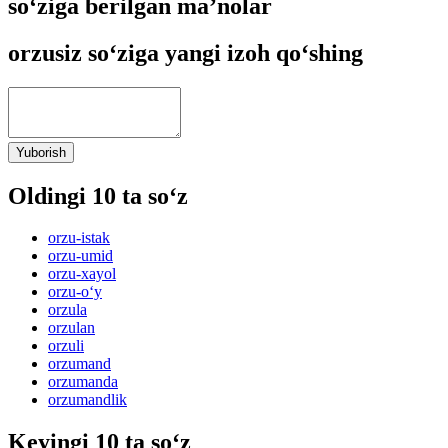
so‘ziga berilgan ma’nolar
orzusiz so‘ziga yangi izoh qo‘shing
Yuborish
Oldingi 10 ta so‘z
orzu-istak
orzu-umid
orzu-xayol
orzu-o‘y
orzula
orzulan
orzuli
orzumand
orzumanda
orzumandlik
Keyingi 10 ta so‘z