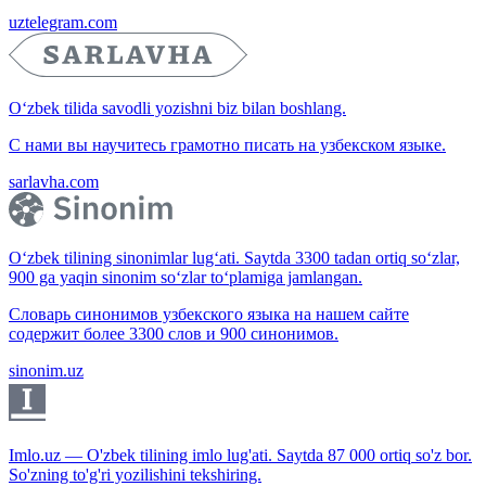
uztelegram.com
O‘zbek tilida savodli yozishni biz bilan boshlang.
С нами вы научитесь грамотно писать на узбекском языке.
sarlavha.com
O‘zbek tilining sinonimlar lug‘ati. Saytda 3300 tadan ortiq so‘zlar,
900 ga yaqin sinonim so‘zlar to‘plamiga jamlangan.
Словарь синонимов узбекского языка на нашем сайте
содержит более 3300 слов и 900 синонимов.
sinonim.uz
Imlo.uz — O'zbek tilining imlo lug'ati. Saytda 87 000 ortiq so'z bor.
So'zning to'g'ri yozilishini tekshiring.