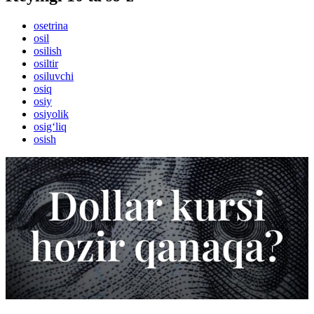
osetrina
osil
osilish
osiltir
osiluvchi
osiq
osiy
osiyolik
osig‘liq
osish