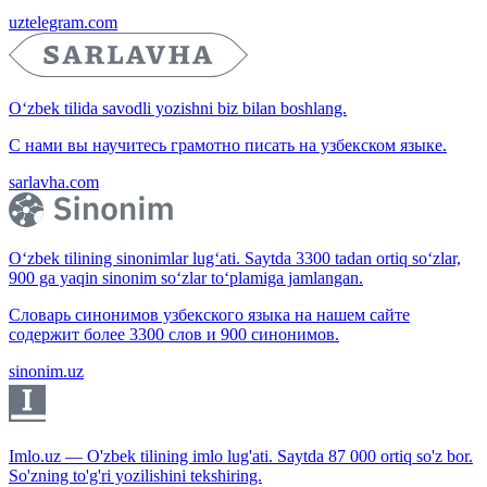
uztelegram.com
O‘zbek tilida savodli yozishni biz bilan boshlang.
С нами вы научитесь грамотно писать на узбекском языке.
sarlavha.com
O‘zbek tilining sinonimlar lug‘ati. Saytda 3300 tadan ortiq so‘zlar,
900 ga yaqin sinonim so‘zlar to‘plamiga jamlangan.
Словарь синонимов узбекского языка на нашем сайте
содержит более 3300 слов и 900 синонимов.
sinonim.uz
Imlo.uz — O'zbek tilining imlo lug'ati. Saytda 87 000 ortiq so'z bor.
So'zning to'g'ri yozilishini tekshiring.