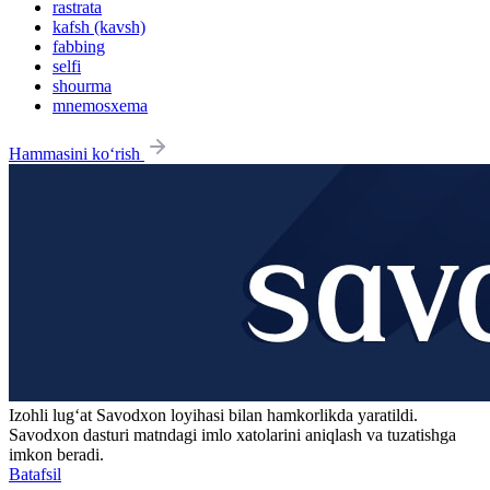
rastrata
kafsh (kavsh)
fabbing
selfi
shourma
mnemosxema
Hammasini ko‘rish
Izohli lugʻat
Savodxon
loyihasi bilan hamkorlikda yaratildi.
Savodxon dasturi matndagi imlo xatolarini aniqlash va tuzatishga
imkon beradi.
Batafsil