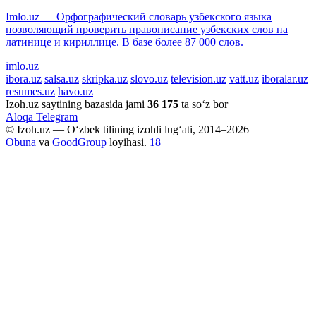
Imlo.uz — Орфографический словарь узбекского языка
позволяющий проверить правописание узбекских слов на
латинице и кириллице. В базе более 87 000 слов.
imlo.uz
ibora.uz
salsa.uz
skripka.uz
slovo.uz
television.uz
vatt.uz
iboralar.uz
resumes.uz
havo.uz
Izoh.uz saytining bazasida jami
36 175
ta so‘z bor
Aloqa
Telegram
© Izoh.uz — O‘zbek tilining izohli lug‘ati, 2014–2026
Obuna
va
GoodGroup
loyihasi.
18+