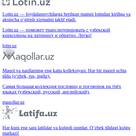
Lotin.uz — foydalanuvchilarga berilgan matnni lotindan kirillga va
aksincha o‘girish xizmatini taklif etadi.
Lotin.uz — поможет транслитерировать с узбекской
кириллицы на латиницу и обратно. Легко!
lotin.uz
Maqol va naqllarning eng katta kolleksiyasi. Har bir maqol uchta
tilda (o‘zbek, rus, ingliz).
Самая большая коллекция пословиц и поговорок на трёх
языках (узбекский, русский, английский).
maqollar.uz
Har kuni eng sara latifalar va kulguli rasmlar. O‘zbek tilidagi kulgu
markazi!