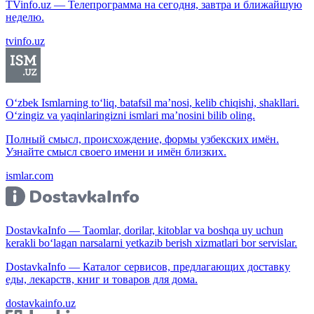
TVinfo.uz — Телепрограмма на сегодня, завтра и ближайшую
неделю.
tvinfo.uz
O‘zbek Ismlarning to‘liq, batafsil ma’nosi, kelib chiqishi, shakllari.
O‘zingiz va yaqinlaringizni ismlari ma’nosini bilib oling.
Полный смысл, происхождение, формы узбекских имён.
Узнайте смысл своего имени и имён близких.
ismlar.com
DostavkaInfo — Taomlar, dorilar, kitoblar va boshqa uy uchun
kerakli bo‘lagan narsalarni yetkazib berish xizmatlari bor servislar.
DostavkaInfo — Каталог сервисов, предлагающих доставку
еды, лекарств, книг и товаров для дома.
dostavkainfo.uz