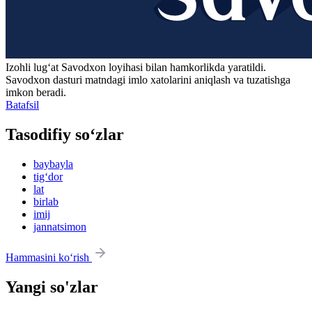
Izohli lugʻat
Savodxon
loyihasi bilan hamkorlikda yaratildi.
Savodxon dasturi matndagi imlo xatolarini aniqlash va tuzatishga
imkon beradi.
Batafsil
Tasodifiy so‘zlar
baybayla
tig‘dor
lat
birlab
imij
jannatsimon
Hammasini ko‘rish
Yangi so'zlar