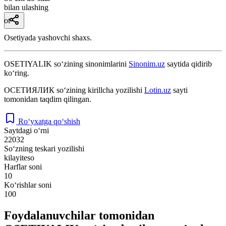
bilan ulashing
ot
Osetiyada yashovchi shaxs.
OSETIYALIK
so‘zining sinonimlarini
Sinonim.uz
saytida qidirib
ko‘ring.
ОСЕТИЯЛИК
so‘zining kirillcha yozilishi
Lotin.uz
sayti
tomonidan taqdim qilingan.
Ro‘yxatga qo‘shish
Saytdagi o‘rni
22032
So‘zning teskari yozilishi
kilayiteso
Harflar soni
10
Ko‘rishlar soni
100
Foydalanuvchilar tomonidan