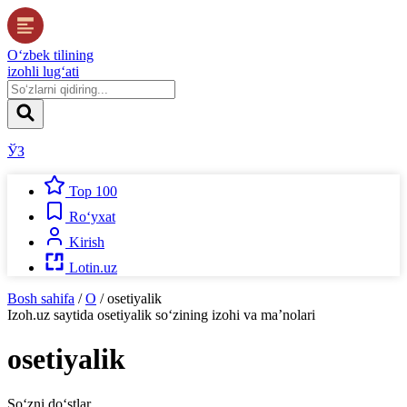
O‘zbek tilining
izohli lug‘ati
ЎЗ
Top 100
Ro‘yxat
Kirish
Lotin.uz
Bosh sahifa
/
O
/
osetiyalik
Izoh.uz
saytida
osetiyalik
so‘zining izohi va ma’nolari
osetiyalik
So‘zni do‘stlar