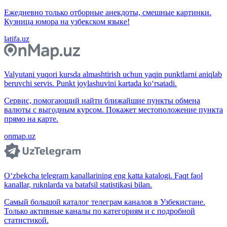
Ежедневно только отборные анекдоты, смешные картинки.
Кузница юмора на узбекском языке!
latifa.uz
Valyutani yuqori kursda almashtirish uchun yaqin punktlarni aniqlab
beruvchi servis. Punkt joylashuvini kartada ko‘rsatadi.
Сервис, помогающий найти ближайшие пункты обмена
валюты с выгодным курсом. Покажет местоположение пункта
прямо на карте.
onmap.uz
O‘zbekcha telegram kanallarining eng katta katalogi. Faqt faol
kanallar, ruknlarda va batafsil statistikasi bilan.
Самый большой каталог телеграм каналов в Узбекистане.
Только активные каналы по категориям и с подробной
статистикой.