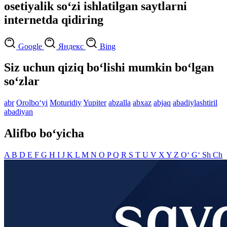
osetiyalik so‘zi ishlatilgan saytlarni
internetda qidiring
Google
Яндекс
Bing
Siz uchun qiziq bo‘lishi mumkin bo‘lgan
so‘zlar
abr
Orolbo‘yi
Moturidiy
Yupiter
abzalla
abxaz
abjaq
abadiylashtiril
abadiyan
Alifbo bo‘yicha
A
B
D
E
F
G
H
I
J
K
L
M
N
O
P
Q
R
S
T
U
V
X
Y
Z
O‘
G‘
Sh
Ch