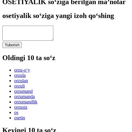
OSETIYALIK so‘ziga berilgan ma’nolar
osetiyalik so‘ziga yangi izoh qo‘shing
Yuborish
Oldingi 10 ta so‘z
orzu-o‘y
orzula
orzulan
orzuli
orzumand
orzumanda
orzumandlik
orzusiz
os
osetin
Keyingi 10 ta so‘z