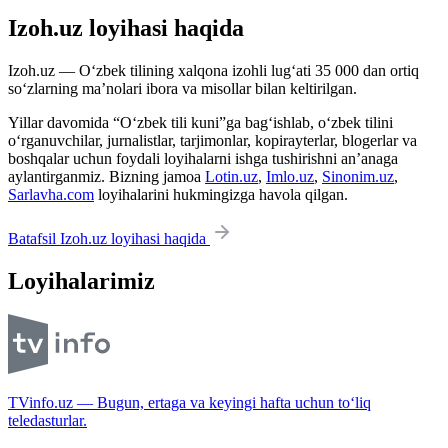
Izoh.uz loyihasi haqida
Izoh.uz — O‘zbek tilining xalqona izohli lug‘ati 35 000 dan ortiq
so‘zlarning ma’nolari ibora va misollar bilan keltirilgan.
Yillar davomida “O‘zbek tili kuni”ga bag‘ishlab, o‘zbek tilini
o‘rganuvchilar, jurnalistlar, tarjimonlar, kopirayterlar, blogerlar va
boshqalar uchun foydali loyihalarni ishga tushirishni an’anaga
aylantirganmiz. Bizning jamoa
Lotin.uz
,
Imlo.uz
,
Sinonim.uz
,
Sarlavha.com
loyihalarini hukmingizga havola qilgan.
Batafsil Izoh.uz loyihasi haqida
Loyihalarimiz
TVinfo.uz — Bugun, ertaga va keyingi hafta uchun to‘liq
teledasturlar.