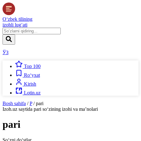
O‘zbek tilining
izohli lug‘ati
ЎЗ
Top 100
Ro‘yxat
Kirish
Lotin.uz
Bosh sahifa
/
P
/
pari
Izoh.uz
saytida
pari
so‘zining izohi va ma’nolari
pari
So‘zni do‘stlar