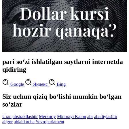
pari so‘zi ishlatilgan saytlarni internetda
qidiring
Google
Яндекс
Bing
Siz uchun qiziq bo‘lishi mumkin bo‘lgan
so‘zlar
Uran
abstraktlashtir
Merkuriy
Minorayi Kalon
abr
abadiylashtir
abgor
ablahlarcha
Yevroparlament