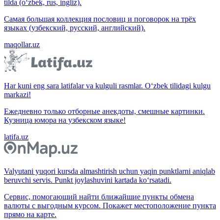
tilda (o‘zbek, rus, ingliz).
Самая большая коллекция пословиц и поговорок на трёх
языках (узбекский, русский, английский).
maqollar.uz
Har kuni eng sara latifalar va kulguli rasmlar. O‘zbek tilidagi kulgu
markazi!
Ежедневно только отборные анекдоты, смешные картинки.
Кузница юмора на узбекском языке!
latifa.uz
Valyutani yuqori kursda almashtirish uchun yaqin punktlarni aniqlab
beruvchi servis. Punkt joylashuvini kartada ko‘rsatadi.
Сервис, помогающий найти ближайшие пункты обмена
валюты с выгодным курсом. Покажет местоположение пункта
прямо на карте.