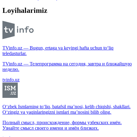
Loyihalarimiz
TVinfo.uz — Bugun, ertaga va keyingi hafta uchun to‘liq
teledasturlar.
TVinfo.uz — Телепрограмма на сегодня, завтра и ближайшую
неделю.
tvinfo.uz
O‘zbek Ismlarning to‘liq, batafsil ma’nosi, kelib chiqishi, shakllari.
O‘zingiz va yaqinlaringizni ismlari ma’nosini bilib oling.
Полный смысл, происхождение, формы узбекских имён.
Узнайте смысл своего имени и имён близких.