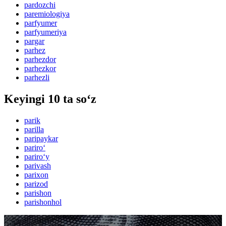
pardozchi
paremiologiya
parfyumer
parfyumeriya
pargar
parhez
parhezdor
parhezkor
parhezli
Keyingi 10 ta so‘z
parik
parilla
paripaykar
pariro‘
pariro‘y
parivash
parixon
parizod
parishon
parishonhol