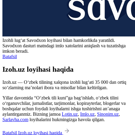
Izohli lugʻat
Savodxon
loyihasi bilan hamkorlikda yaratildi.
Savodxon dasturi matndagi imlo xatolarini aniqlash va tuzatishga
imkon beradi.
Batafsil
Izoh.uz loyihasi haqida
Izoh.uz — O‘zbek tilining xalqona izohli lug‘ati 35 000 dan ortiq
so‘zlarning ma’nolari ibora va misollar bilan keltirilgan.
Yillar davomida “O‘zbek tili kuni”ga bag‘ishlab, o‘zbek tilini
o‘rganuvchilar, jurnalistlar, tarjimonlar, kopirayterlar, blogerlar va
boshqalar uchun foydali loyihalarni ishga tushirishni an’anaga
aylantirganmiz. Bizning jamoa
Lotin.uz
,
Imlo.uz
,
Sinonim.uz
,
Sarlavha.com
loyihalarini hukmingizga havola qilgan.
Batafsil Izoh.uz loyihasi haqida