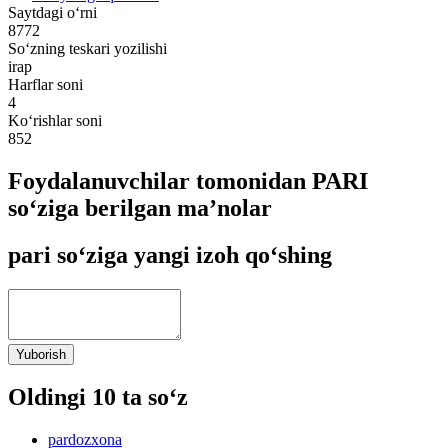
Saytdagi o‘rni
8772
So‘zning teskari yozilishi
irap
Harflar soni
4
Ko‘rishlar soni
852
Foydalanuvchilar tomonidan PARI
so‘ziga berilgan ma’nolar
pari so‘ziga yangi izoh qo‘shing
Yuborish
Oldingi 10 ta so‘z
pardozxona