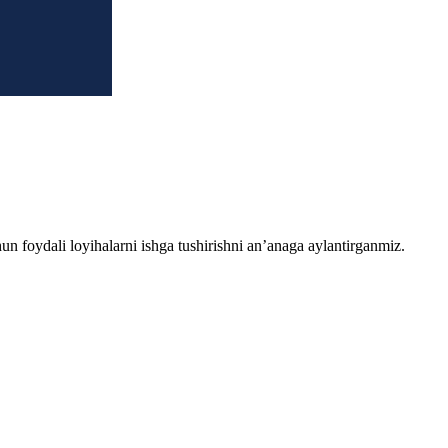
chun foydali loyihalarni ishga tushirishni an’anaga aylantirganmiz.