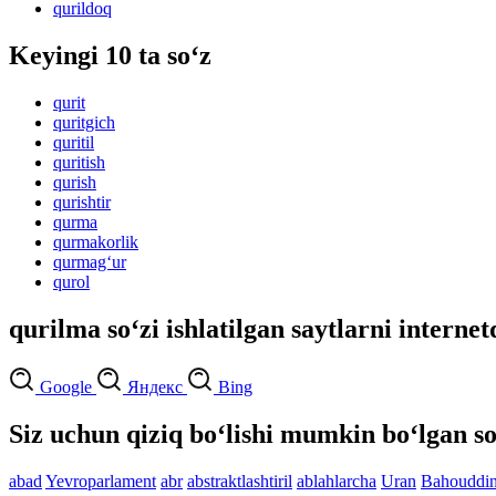
qurildoq
Keyingi 10 ta so‘z
qurit
quritgich
quritil
quritish
qurish
qurishtir
qurma
qurmakorlik
qurmag‘ur
qurol
qurilma so‘zi ishlatilgan saytlarni internet
Google
Яндекс
Bing
Siz uchun qiziq bo‘lishi mumkin bo‘lgan so
abad
Yevroparlament
abr
abstraktlashtiril
ablahlarcha
Uran
Bahouddi