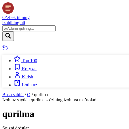
O‘zbek tilining
izohli lug‘ati
ЎЗ
Top 100
Ro‘yxat
Kirish
Lotin.uz
Bosh sahifa
/
Q
/
qurilma
Izoh.uz
saytida
qurilma
so‘zining izohi va ma’nolari
qurilma
So‘zni do‘stlar