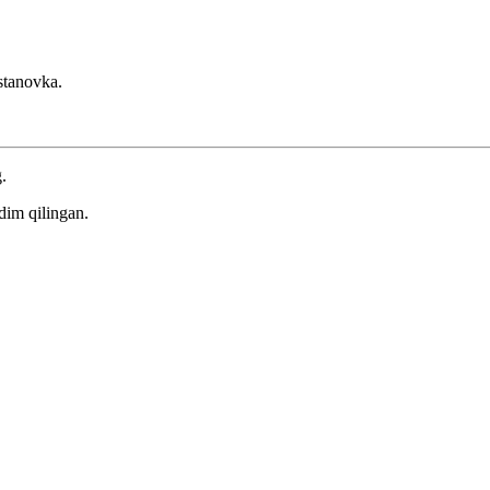
stanovka.
.
dim qilingan.