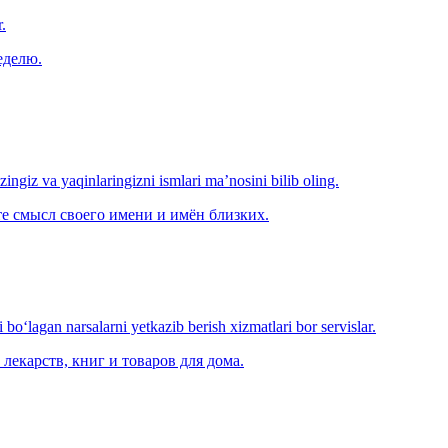
.
еделю.
‘zingiz va yaqinlaringizni ismlari ma’nosini bilib oling.
е смысл своего имени и имён близких.
o‘lagan narsalarni yetkazib berish xizmatlari bor servislar.
лекарств, книг и товаров для дома.