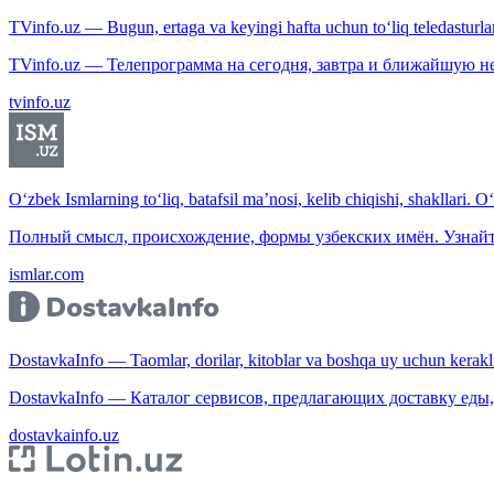
TVinfo.uz — Bugun, ertaga va keyingi hafta uchun to‘liq teledasturlar
TVinfo.uz — Телепрограмма на сегодня, завтра и ближайшую н
tvinfo.uz
O‘zbek Ismlarning to‘liq, batafsil ma’nosi, kelib chiqishi, shakllari. O
Полный смысл, происхождение, формы узбекских имён. Узнайт
ismlar.com
DostavkaInfo — Taomlar, dorilar, kitoblar va boshqa uy uchun kerakli b
DostavkaInfo — Каталог сервисов, предлагающих доставку еды, 
dostavkainfo.uz