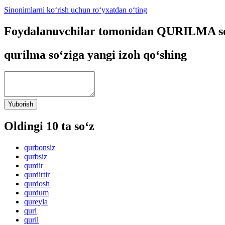
Sinonimlarni ko‘rish uchun ro‘yxatdan o‘ting
Foydalanuvchilar tomonidan QURILMA so‘
qurilma so‘ziga yangi izoh qo‘shing
Yuborish
Oldingi 10 ta so‘z
qurbonsiz
qurbsiz
qurdir
qurdirtir
qurdosh
qurdum
qureyla
quri
quril