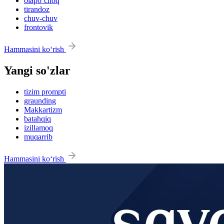
olapo‘choq
tirandoz
chuv-chuv
frontovik
Hammasini ko‘rish
Yangi so'zlar
tizim prompti
graunding
Makkartizm
batahqiq
izillamoq
muqarrib
Hammasini ko‘rish