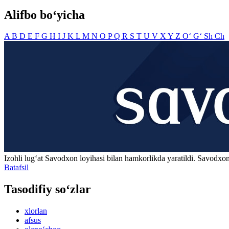
Alifbo bo‘yicha
A
B
D
E
F
G
H
I
J
K
L
M
N
O
P
Q
R
S
T
U
V
X
Y
Z
O‘
G‘
Sh
Ch
Izohli lugʻat
Savodxon
loyihasi bilan hamkorlikda yaratildi. Savodxon
Batafsil
Tasodifiy so‘zlar
xlorlan
afsus