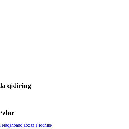
da qidiring
‘zlar
n Naqshband
abxaz
aʼlochilik