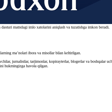
 dasturi matndagi imlo xatolarini aniqlash va tuzatishga imkon beradi.
arning ma’nolari ibora va misollar bilan keltirilgan.
hilar, jurnalistlar, tarjimonlar, kopirayterlar, blogerlar va boshqalar u
ini hukmingizga havola qilgan.