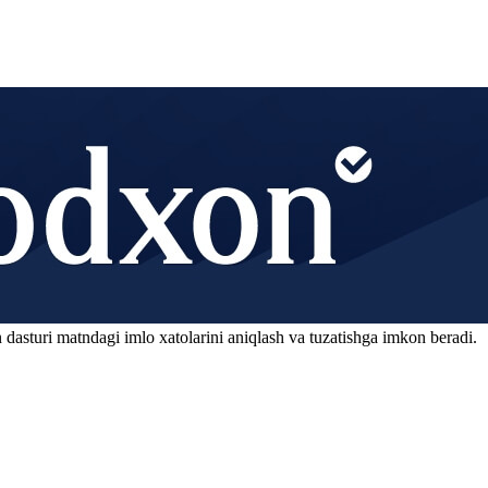
 dasturi matndagi imlo xatolarini aniqlash va tuzatishga imkon beradi.