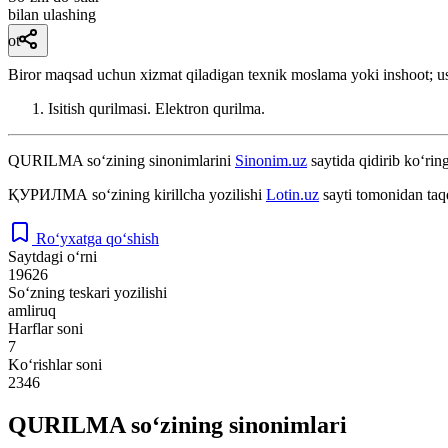
bilan ulashing
ot
Biror maqsad uchun xizmat qiladigan texnik moslama yoki inshoot; u
Isitish qurilmasi. Elektron qurilma.
QURILMA
so‘zining sinonimlarini
Sinonim.uz
saytida qidirib ko‘ring
ҚУРИЛМА
so‘zining kirillcha yozilishi
Lotin.uz
sayti tomonidan taq
Ro‘yxatga qo‘shish
Saytdagi o‘rni
19626
So‘zning teskari yozilishi
amliruq
Harflar soni
7
Ko‘rishlar soni
2346
QURILMA so‘zining sinonimlari