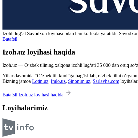
Izohli lugʻat
Savodxon
loyihasi bilan hamkorlikda yaratildi. Savodxon
Batafsil
Izoh.uz loyihasi haqida
Izoh.uz — O‘zbek tilining xalqona izohli lug‘ati 35 000 dan ortiq so‘zl
Yillar davomida “O‘zbek tili kuni”ga bag‘ishlab, o‘zbek tilini o‘rganuvc
Bizning jamoa
Lotin.uz
,
Imlo.uz
,
Sinonim.uz
,
Sarlavha.com
loyihalar
Batafsil Izoh.uz loyihasi haqida
Loyihalarimiz