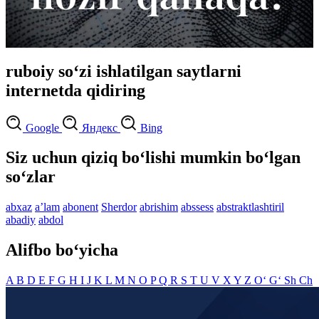
ruboiy so‘zi ishlatilgan saytlarni
internetda qidiring
Google
Яндекс
Bing
Siz uchun qiziq bo‘lishi mumkin bo‘lgan
so‘zlar
abxaz
aʼlam
abonent
Sherdor
abrishim
abssess
abstraktlashtiril
abadiy
abdol
Alifbo bo‘yicha
A
B
D
E
F
G
H
I
J
K
L
M
N
O
P
Q
R
S
T
U
V
X
Y
Z
O‘
G‘
Sh
Ch