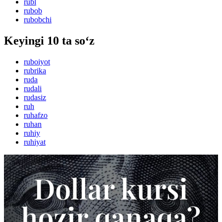
rubl
rubob
rubobchi
Keyingi 10 ta so‘z
ruboiyot
rubrika
ruda
rudali
rudasiz
ruh
ruhafzo
ruhan
ruhiy
ruhiyat