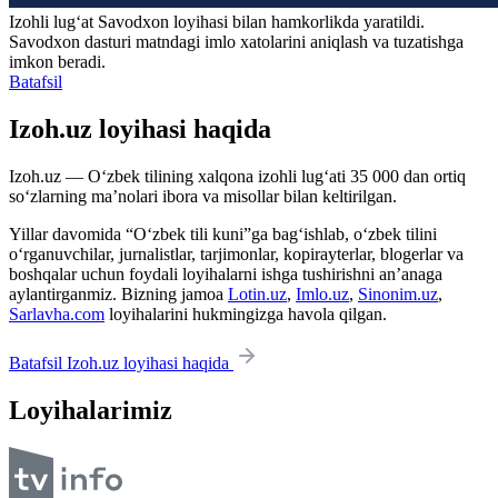
Izohli lugʻat
Savodxon
loyihasi bilan hamkorlikda yaratildi.
Savodxon dasturi matndagi imlo xatolarini aniqlash va tuzatishga
imkon beradi.
Batafsil
Izoh.uz loyihasi haqida
Izoh.uz — O‘zbek tilining xalqona izohli lug‘ati 35 000 dan ortiq
so‘zlarning ma’nolari ibora va misollar bilan keltirilgan.
Yillar davomida “O‘zbek tili kuni”ga bag‘ishlab, o‘zbek tilini
o‘rganuvchilar, jurnalistlar, tarjimonlar, kopirayterlar, blogerlar va
boshqalar uchun foydali loyihalarni ishga tushirishni an’anaga
aylantirganmiz. Bizning jamoa
Lotin.uz
,
Imlo.uz
,
Sinonim.uz
,
Sarlavha.com
loyihalarini hukmingizga havola qilgan.
Batafsil Izoh.uz loyihasi haqida
Loyihalarimiz