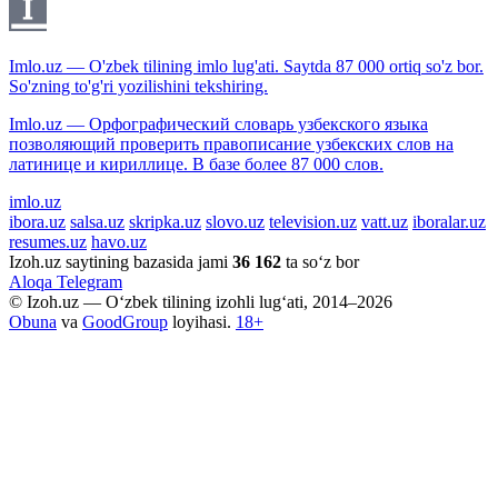
Imlo.uz — O'zbek tilining imlo lug'ati. Saytda 87 000 ortiq so'z bor.
So'zning to'g'ri yozilishini tekshiring.
Imlo.uz — Орфографический словарь узбекского языка
позволяющий проверить правописание узбекских слов на
латинице и кириллице. В базе более 87 000 слов.
imlo.uz
ibora.uz
salsa.uz
skripka.uz
slovo.uz
television.uz
vatt.uz
iboralar.uz
resumes.uz
havo.uz
Izoh.uz saytining bazasida jami
36 162
ta so‘z bor
Aloqa
Telegram
© Izoh.uz — O‘zbek tilining izohli lug‘ati, 2014–2026
Obuna
va
GoodGroup
loyihasi.
18+