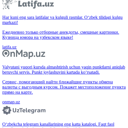
Har kuni eng sara latifalar va kulguli rasmlar. O‘zbek tilidagi kulgu
markazi!
Ежедневно только отборные анекдоты, смешные картинки.
Кузница юмора на узбекском языке!
latifa.uz
Valyutani yuqori kursda almashtirish uchun yaqin punktlarni aniqlab
beruvchi servis. Punkt joylashuvini kartada ko‘rsatadi.
Сервис, помогающий найти ближайшие пункты обмена
валюты с выгодным курсом. Покажет местоположение пункта
прямо на карте.
onmap.uz
O‘zbekcha telegram kanallarining eng katta katalogi. Faqt faol