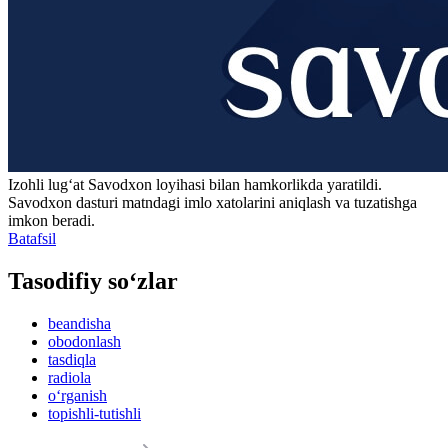
Izohli lugʻat
Savodxon
loyihasi bilan hamkorlikda yaratildi.
Savodxon dasturi matndagi imlo xatolarini aniqlash va tuzatishga
imkon beradi.
Batafsil
Tasodifiy so‘zlar
beandisha
obodonlash
tasdiqla
radiola
o‘rganish
topishli-tutishli