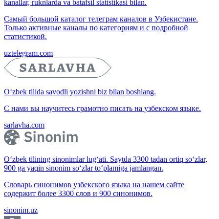
kanallar, ruknlarda va batafsil statistikasi bilan.
Самый большой каталог телеграм каналов в Узбекистане.
Только активные каналы по категориям и с подробной
статистикой.
uztelegram.com
O‘zbek tilida savodli yozishni biz bilan boshlang.
С нами вы научитесь грамотно писать на узбекском языке.
sarlavha.com
O‘zbek tilining sinonimlar lug‘ati. Saytda 3300 tadan ortiq so‘zlar,
900 ga yaqin sinonim so‘zlar to‘plamiga jamlangan.
Словарь синонимов узбекского языка на нашем сайте
содержит более 3300 слов и 900 синонимов.
sinonim.uz