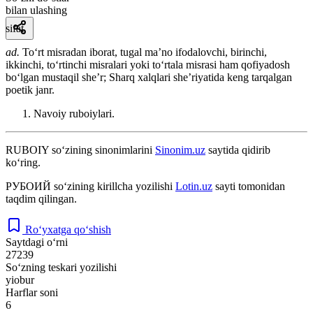
bilan ulashing
sifat
ad.
Toʻrt misradan iborat, tugal maʼno ifodalovchi, birinchi,
ikkinchi, toʻrtinchi misralari yoki toʻrtala misrasi ham qofiyadosh
boʻlgan mustaqil sheʼr; Sharq xalqlari sheʼriyatida keng tarqalgan
poetik janr.
Navoiy ruboiylari.
RUBOIY
so‘zining sinonimlarini
Sinonim.uz
saytida qidirib
ko‘ring.
РУБОИЙ
so‘zining kirillcha yozilishi
Lotin.uz
sayti tomonidan
taqdim qilingan.
Ro‘yxatga qo‘shish
Saytdagi o‘rni
27239
So‘zning teskari yozilishi
yiobur
Harflar soni
6