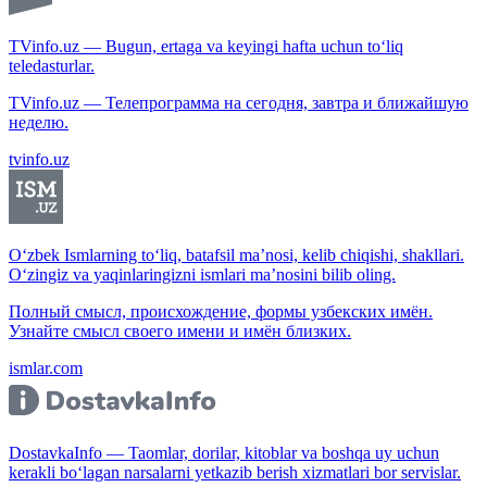
TVinfo.uz — Bugun, ertaga va keyingi hafta uchun to‘liq
teledasturlar.
TVinfo.uz — Телепрограмма на сегодня, завтра и ближайшую
неделю.
tvinfo.uz
O‘zbek Ismlarning to‘liq, batafsil ma’nosi, kelib chiqishi, shakllari.
O‘zingiz va yaqinlaringizni ismlari ma’nosini bilib oling.
Полный смысл, происхождение, формы узбекских имён.
Узнайте смысл своего имени и имён близких.
ismlar.com
DostavkaInfo — Taomlar, dorilar, kitoblar va boshqa uy uchun
kerakli bo‘lagan narsalarni yetkazib berish xizmatlari bor servislar.