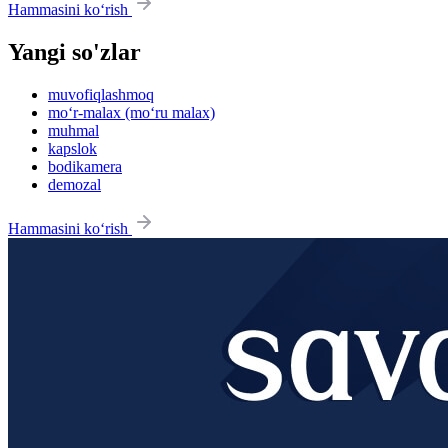
Hammasini ko‘rish
Yangi so'zlar
muvofiqlashmoq
mo‘r-malax (mo‘ru malax)
muhmal
kapslok
bodikamera
demozal
Hammasini ko‘rish