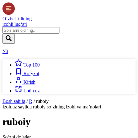
O‘zbek tilining
izohli lug‘ati
ЎЗ
Top 100
Ro‘yxat
Kirish
Lotin.uz
Bosh sahifa
/
R
/
ruboiy
Izoh.uz
saytida
ruboiy
so‘zining izohi va ma’nolari
ruboiy
So‘zni do‘stlar