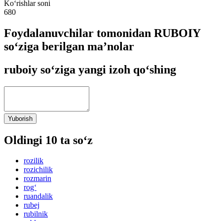
Ko‘rishlar soni
680
Foydalanuvchilar tomonidan RUBOIY
so‘ziga berilgan ma’nolar
ruboiy so‘ziga yangi izoh qo‘shing
Yuborish
Oldingi 10 ta so‘z
rozilik
rozichilik
rozmarin
rog‘
ruandalik
rubej
rubilnik