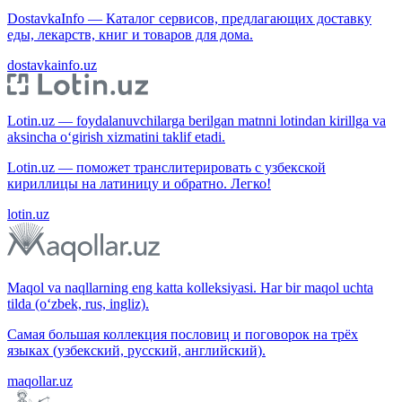
DostavkaInfo — Каталог сервисов, предлагающих доставку
еды, лекарств, книг и товаров для дома.
dostavkainfo.uz
Lotin.uz — foydalanuvchilarga berilgan matnni lotindan kirillga va
aksincha o‘girish xizmatini taklif etadi.
Lotin.uz — поможет транслитерировать с узбекской
кириллицы на латиницу и обратно. Легко!
lotin.uz
Maqol va naqllarning eng katta kolleksiyasi. Har bir maqol uchta
tilda (o‘zbek, rus, ingliz).
Самая большая коллекция пословиц и поговорок на трёх
языках (узбекский, русский, английский).
maqollar.uz