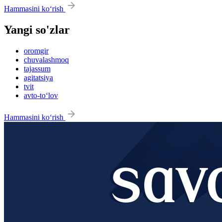
Hammasini ko‘rish
Yangi so'zlar
oromgir
chuvalashmoq
tajassum
agitatsiya
tvit
avto-to‘lov
Hammasini ko‘rish