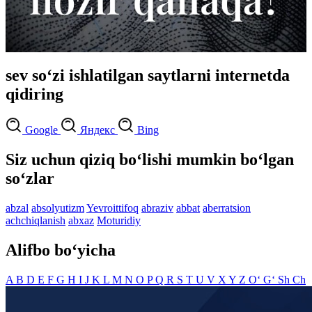
sev so‘zi ishlatilgan saytlarni internetda
qidiring
Google
Яндекс
Bing
Siz uchun qiziq bo‘lishi mumkin bo‘lgan
so‘zlar
abzal
absolyutizm
Yevroittifoq
abraziv
abbat
aberratsion
achchiqlanish
abxaz
Moturidiy
Alifbo bo‘yicha
A
B
D
E
F
G
H
I
J
K
L
M
N
O
P
Q
R
S
T
U
V
X
Y
Z
O‘
G‘
Sh
Ch