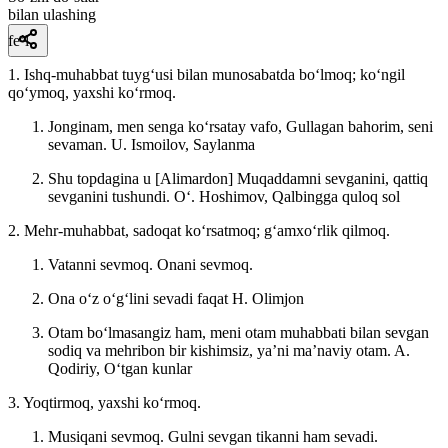
bilan ulashing
fe’l
1. Ishq-muhabbat tuygʻusi bilan munosabatda boʻlmoq; koʻngil
qoʻymoq, yaxshi koʻrmoq.
Jonginam, men senga koʻrsatay vafo, Gullagan bahorim, seni
sevaman.
U. Ismoilov, Saylanma
Shu topdagina u [Alimardon] Muqaddamni sevganini, qattiq
sevganini tushundi.
Oʻ. Hoshimov, Qalbingga quloq sol
2. Mehr-muhabbat, sadoqat koʻrsatmoq; gʻamxoʻrlik qilmoq.
Vatanni sevmoq. Onani sevmoq.
Ona oʻz oʻgʻlini sevadi faqat
H. Olimjon
Otam boʻlmasangiz ham, meni otam muhabbati bilan sevgan
sodiq va mehribon bir kishimsiz, yaʼni maʼnaviy otam.
A.
Qodiriy, Oʻtgan kunlar
3. Yoqtirmoq, yaxshi koʻrmoq.
Musiqani sevmoq. Gulni sevgan tikanni ham sevadi.