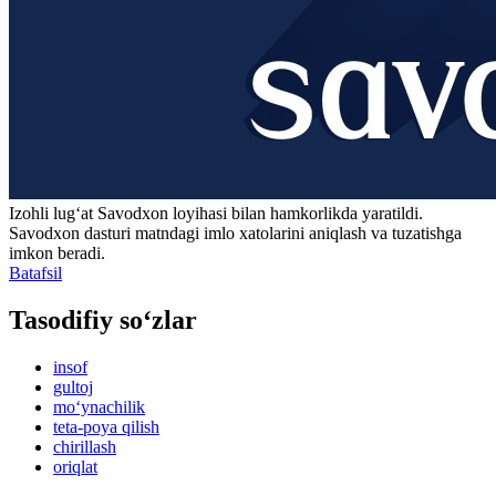
Izohli lugʻat
Savodxon
loyihasi bilan hamkorlikda yaratildi.
Savodxon dasturi matndagi imlo xatolarini aniqlash va tuzatishga
imkon beradi.
Batafsil
Tasodifiy so‘zlar
insof
gultoj
mo‘ynachilik
teta-poya qilish
chirillash
oriqlat