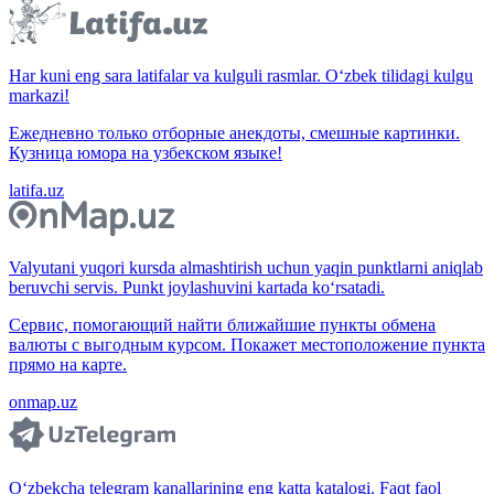
Har kuni eng sara latifalar va kulguli rasmlar. O‘zbek tilidagi kulgu
markazi!
Ежедневно только отборные анекдоты, смешные картинки.
Кузница юмора на узбекском языке!
latifa.uz
Valyutani yuqori kursda almashtirish uchun yaqin punktlarni aniqlab
beruvchi servis. Punkt joylashuvini kartada ko‘rsatadi.
Сервис, помогающий найти ближайшие пункты обмена
валюты с выгодным курсом. Покажет местоположение пункта
прямо на карте.
onmap.uz
O‘zbekcha telegram kanallarining eng katta katalogi. Faqt faol