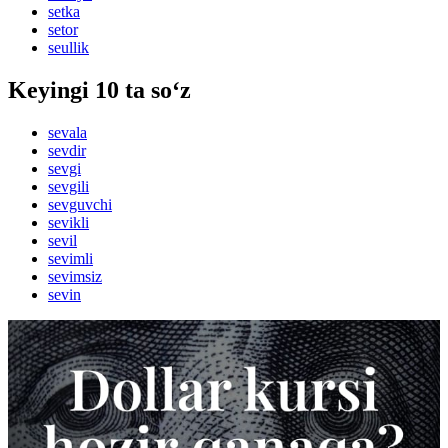
setka
setor
seullik
Keyingi 10 ta so‘z
sevala
sevdir
sevgi
sevgili
sevguvchi
sevikli
sevil
sevimli
sevimsiz
sevin