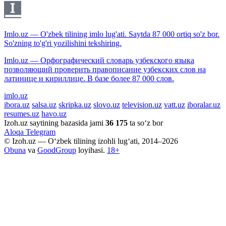
Imlo.uz — O'zbek tilining imlo lug'ati. Saytda 87 000 ortiq so'z bor.
So'zning to'g'ri yozilishini tekshiring.
Imlo.uz — Орфографический словарь узбекского языка
позволяющий проверить правописание узбекских слов на
латинице и кириллице. В базе более 87 000 слов.
imlo.uz
ibora.uz
salsa.uz
skripka.uz
slovo.uz
television.uz
vatt.uz
iboralar.uz
resumes.uz
havo.uz
Izoh.uz saytining bazasida jami
36 175
ta so‘z bor
Aloqa
Telegram
© Izoh.uz — O‘zbek tilining izohli lug‘ati, 2014–2026
Obuna
va
GoodGroup
loyihasi.
18+