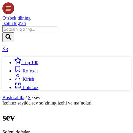
O‘zbek tilining
izohli lug‘ati
ЎЗ
Top 100
Ro‘yxat
Kirish
Lotin.uz
Bosh sahifa
/
S
/
sev
Izoh.uz
saytida
sev
so‘zining izohi va ma’nolari
sev
So‘zni do‘stlar