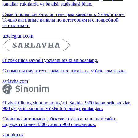
kanallar, ruknlarda va batafsil statistikasi bilan.
Самый большой каталог телеграм каналов в Узбекистане.
Только активные каналы по категориям и с подробной
статистикой.
uztelegram.com
O‘zbek tilida savodli yozishni biz bilan boshlang.
С нами вы научитесь грамотно писать на узбекском языке.
sarlavha.com
O‘zbek tilining sinonimlar lug‘ati. Saytda 3300 tadan ortiq so‘zlar,
900 ga yaqin sinonim so‘zlar to‘plamiga jamlangan.
Словарь синонимов узбекского языка на нашем сайте
содержит более 3300 слов и 900 синонимов.
sinonim.uz