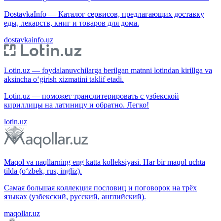
DostavkaInfo — Каталог сервисов, предлагающих доставку
еды, лекарств, книг и товаров для дома.
dostavkainfo.uz
Lotin.uz — foydalanuvchilarga berilgan matnni lotindan kirillga va
aksincha o‘girish xizmatini taklif etadi.
Lotin.uz — поможет транслитерировать с узбекской
кириллицы на латиницу и обратно. Легко!
lotin.uz
Maqol va naqllarning eng katta kolleksiyasi. Har bir maqol uchta
tilda (o‘zbek, rus, ingliz).
Самая большая коллекция пословиц и поговорок на трёх
языках (узбекский, русский, английский).
maqollar.uz