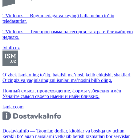
TVinfo.uz — Bugun, ertaga va keyingi hafta uchun to‘liq
teledasturlar.
TVinfo.uz — Телепрограмма на сегодня, завтра и ближайшую
неделю.
tvinfo.uz
O‘zbek Ismlarning to‘liq, batafsil ma’nosi, kelib chiqishi, shakllari.
O‘zingiz va yaqinlaringizni ismlari ma’nosini bilib oling.
Полный смысл, происхождение, формы узбекских имён.
Узнайте смысл своего имени и имён близких.
ismlar.com
DostavkaInfo — Taomlar, dorilar, kitoblar va boshqa uy uchun
kerakli bo‘lagan narsalarni yetkazib berish xizmatlari bor servislar.