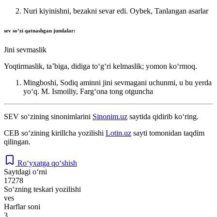
Nuri kiyinishni, bezakni sevar edi.
Oybek, Tanlangan asarlar
sev
soʻzi qatnashgan jumlalar:
Jini sevmaslik
Yoqtirmaslik, taʼbiga, didiga toʻgʻri kelmaslik; yomon koʻrmoq.
Mingboshi, Sodiq aminni jini sevmagani uchunmi, u bu yerda
yoʻq.
M. Ismoiliy, Fargʻona tong otguncha
SEV
so‘zining sinonimlarini
Sinonim.uz
saytida qidirib ko‘ring.
СЕВ
so‘zining kirillcha yozilishi
Lotin.uz
sayti tomonidan taqdim
qilingan.
Ro‘yxatga qo‘shish
Saytdagi o‘rni
17278
So‘zning teskari yozilishi
ves
Harflar soni
3