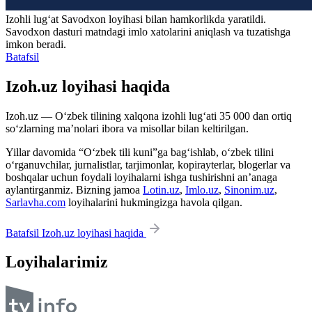
Izohli lugʻat
Savodxon
loyihasi bilan hamkorlikda yaratildi.
Savodxon dasturi matndagi imlo xatolarini aniqlash va tuzatishga
imkon beradi.
Batafsil
Izoh.uz loyihasi haqida
Izoh.uz — O‘zbek tilining xalqona izohli lug‘ati 35 000 dan ortiq
so‘zlarning ma’nolari ibora va misollar bilan keltirilgan.
Yillar davomida “O‘zbek tili kuni”ga bag‘ishlab, o‘zbek tilini
o‘rganuvchilar, jurnalistlar, tarjimonlar, kopirayterlar, blogerlar va
boshqalar uchun foydali loyihalarni ishga tushirishni an’anaga
aylantirganmiz. Bizning jamoa
Lotin.uz
,
Imlo.uz
,
Sinonim.uz
,
Sarlavha.com
loyihalarini hukmingizga havola qilgan.
Batafsil Izoh.uz loyihasi haqida
Loyihalarimiz