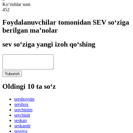
Ko‘rishlar soni
452
Foydalanuvchilar tomonidan SEV so‘ziga
berilgan ma’nolar
sev so‘ziga yangi izoh qo‘shing
Yuborish
Oldingi 10 ta so‘z
sershovqin
sershox
serchiqim
serchiqit
seskan
seskantir
sessiya