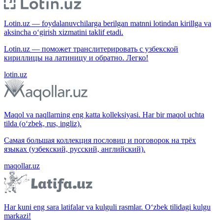
Lotin.uz — foydalanuvchilarga berilgan matnni lotindan kirillga va
aksincha o‘girish xizmatini taklif etadi.
Lotin.uz — поможет транслитерировать с узбекской
кириллицы на латиницу и обратно. Легко!
lotin.uz
Maqol va naqllarning eng katta kolleksiyasi. Har bir maqol uchta
tilda (o‘zbek, rus, ingliz).
Самая большая коллекция пословиц и поговорок на трёх
языках (узбекский, русский, английский).
maqollar.uz
Har kuni eng sara latifalar va kulguli rasmlar. O‘zbek tilidagi kulgu
markazi!