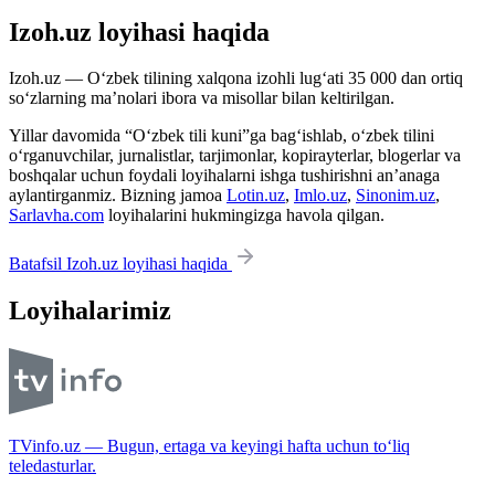
Izoh.uz loyihasi haqida
Izoh.uz — O‘zbek tilining xalqona izohli lug‘ati 35 000 dan ortiq
so‘zlarning ma’nolari ibora va misollar bilan keltirilgan.
Yillar davomida “O‘zbek tili kuni”ga bag‘ishlab, o‘zbek tilini
o‘rganuvchilar, jurnalistlar, tarjimonlar, kopirayterlar, blogerlar va
boshqalar uchun foydali loyihalarni ishga tushirishni an’anaga
aylantirganmiz. Bizning jamoa
Lotin.uz
,
Imlo.uz
,
Sinonim.uz
,
Sarlavha.com
loyihalarini hukmingizga havola qilgan.
Batafsil Izoh.uz loyihasi haqida
Loyihalarimiz
TVinfo.uz — Bugun, ertaga va keyingi hafta uchun to‘liq
teledasturlar.