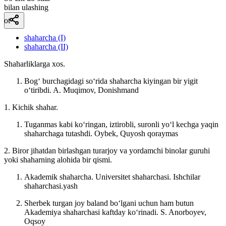
bilan ulashing
ot
shaharcha (I)
shaharcha (II)
Shaharliklarga xos.
Bogʻ burchagidagi soʻrida shaharcha kiyingan bir yigit
oʻtiribdi.
A. Muqimov, Donishmand
1. Kichik shahar.
Tuganmas kabi koʻringan, iztirobli, suronli yoʻl kechga yaqin
shaharchaga tutashdi.
Oybek, Quyosh qoraymas
2. Biror jihatdan birlashgan turarjoy va yordamchi binolar guruhi
yoki shaharning alohida bir qismi.
Akademik shaharcha. Universitet shaharchasi. Ishchilar
shaharchasi.yash
Sherbek turgan joy baland boʻlgani uchun ham butun
Akademiya shaharchasi kaftday koʻrinadi.
S. Anorboyev,
Oqsoy