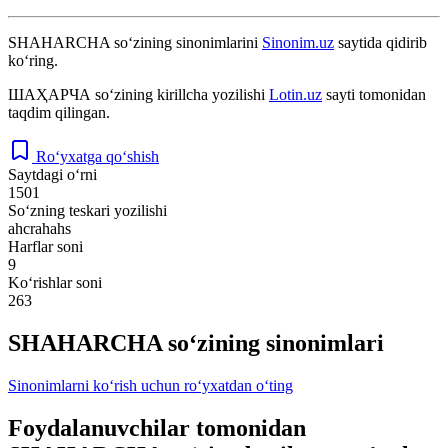
SHAHARCHA
so‘zining sinonimlarini
Sinonim.uz
saytida qidirib
ko‘ring.
ШАҲАРЧА
so‘zining kirillcha yozilishi
Lotin.uz
sayti tomonidan
taqdim qilingan.
Ro‘yxatga qo‘shish
Saytdagi o‘rni
1501
So‘zning teskari yozilishi
ahcrahahs
Harflar soni
9
Ko‘rishlar soni
263
SHAHARCHA so‘zining sinonimlari
Sinonimlarni ko‘rish uchun ro‘yxatdan o‘ting
Foydalanuvchilar tomonidan