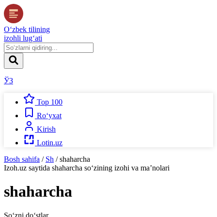
O‘zbek tilining
izohli lug‘ati
ЎЗ
Top 100
Ro‘yxat
Kirish
Lotin.uz
Bosh sahifa
/
Sh
/
shaharcha
Izoh.uz
saytida
shaharcha
so‘zining izohi va ma’nolari
shaharcha
So‘zni do‘stlar