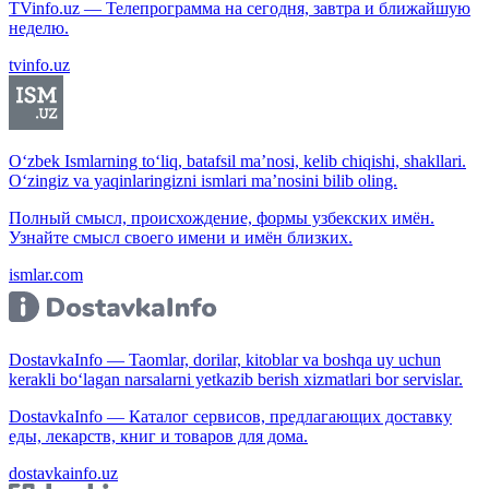
TVinfo.uz — Телепрограмма на сегодня, завтра и ближайшую
неделю.
tvinfo.uz
O‘zbek Ismlarning to‘liq, batafsil ma’nosi, kelib chiqishi, shakllari.
O‘zingiz va yaqinlaringizni ismlari ma’nosini bilib oling.
Полный смысл, происхождение, формы узбекских имён.
Узнайте смысл своего имени и имён близких.
ismlar.com
DostavkaInfo — Taomlar, dorilar, kitoblar va boshqa uy uchun
kerakli bo‘lagan narsalarni yetkazib berish xizmatlari bor servislar.
DostavkaInfo — Каталог сервисов, предлагающих доставку
еды, лекарств, книг и товаров для дома.
dostavkainfo.uz