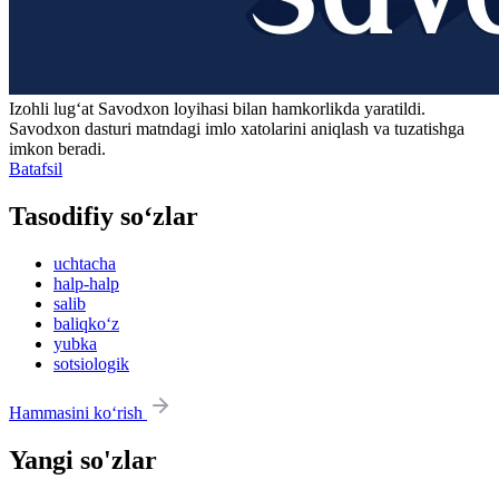
Izohli lugʻat
Savodxon
loyihasi bilan hamkorlikda yaratildi.
Savodxon dasturi matndagi imlo xatolarini aniqlash va tuzatishga
imkon beradi.
Batafsil
Tasodifiy so‘zlar
uchtacha
halp-halp
salib
baliqko‘z
yubka
sotsiologik
Hammasini ko‘rish
Yangi so'zlar