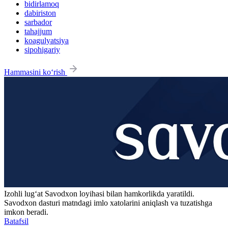
bidirlamoq
dabiriston
sarbador
tahajjum
koagulyatsiya
sipohigariy
Hammasini ko‘rish
Izohli lugʻat
Savodxon
loyihasi bilan hamkorlikda yaratildi.
Savodxon dasturi matndagi imlo xatolarini aniqlash va tuzatishga
imkon beradi.
Batafsil