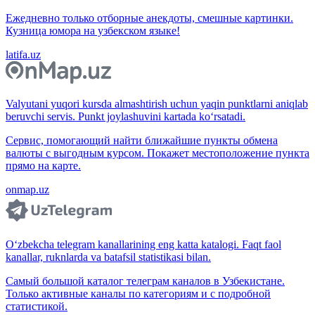
Ежедневно только отборные анекдоты, смешные картинки.
Кузница юмора на узбекском языке!
latifa.uz
Valyutani yuqori kursda almashtirish uchun yaqin punktlarni aniqlab
beruvchi servis. Punkt joylashuvini kartada ko‘rsatadi.
Сервис, помогающий найти ближайшие пункты обмена
валюты с выгодным курсом. Покажет местоположение пункта
прямо на карте.
onmap.uz
O‘zbekcha telegram kanallarining eng katta katalogi. Faqt faol
kanallar, ruknlarda va batafsil statistikasi bilan.
Самый большой каталог телеграм каналов в Узбекистане.
Только активные каналы по категориям и с подробной
статистикой.