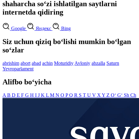
shaharcha so‘zi ishlatilgan saytlarni
internetda qidiring
Google
Яндекс
Bing
Siz uchun qiziq bo‘lishi mumkin bo‘lgan
so‘zlar
abrishim
abort
abad
achin
Moturidiy
Avloniy
abzalla
Saturn
Yevroparlament
Alifbo bo‘yicha
A
B
D
E
F
G
H
I
J
K
L
M
N
O
P
Q
R
S
T
U
V
X
Y
Z
O‘
G‘
Sh
Ch