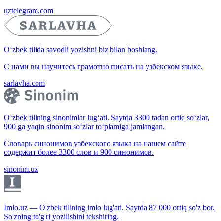
uztelegram.com
O‘zbek tilida savodli yozishni biz bilan boshlang.
С нами вы научитесь грамотно писать на узбекском языке.
sarlavha.com
O‘zbek tilining sinonimlar lug‘ati. Saytda 3300 tadan ortiq so‘zlar,
900 ga yaqin sinonim so‘zlar to‘plamiga jamlangan.
Словарь синонимов узбекского языка на нашем сайте
содержит более 3300 слов и 900 синонимов.
sinonim.uz
Imlo.uz — O'zbek tilining imlo lug'ati. Saytda 87 000 ortiq so'z bor.
So'zning to'g'ri yozilishini tekshiring.