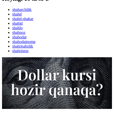
shaharchilik
shahd
shahd-shakar
shahid
shahlo
shahnoz
shahodat
shahodatnoma
shahrisabzlik
shahriston