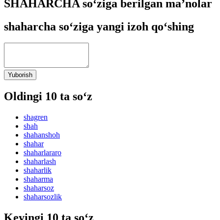
SHAHARCHA so‘ziga berilgan ma’nolar
shaharcha so‘ziga yangi izoh qo‘shing
Yuborish
Oldingi 10 ta so‘z
shagren
shah
shahanshoh
shahar
shaharlararo
shaharlash
shaharlik
shaharma
shaharsoz
shaharsozlik
Keyingi 10 ta so‘z