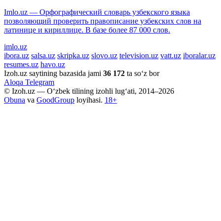
Imlo.uz — Орфографический словарь узбекского языка
позволяющий проверить правописание узбекских слов на
латинице и кириллице. В базе более 87 000 слов.
imlo.uz
ibora.uz
salsa.uz
skripka.uz
slovo.uz
television.uz
vatt.uz
iboralar.uz
resumes.uz
havo.uz
Izoh.uz saytining bazasida jami
36 172
ta so‘z bor
Aloqa
Telegram
© Izoh.uz — O‘zbek tilining izohli lug‘ati, 2014–2026
Obuna
va
GoodGroup
loyihasi.
18+