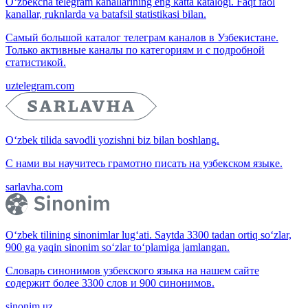
O‘zbekcha telegram kanallarining eng katta katalogi. Faqt faol
kanallar, ruknlarda va batafsil statistikasi bilan.
Самый большой каталог телеграм каналов в Узбекистане.
Только активные каналы по категориям и с подробной
статистикой.
uztelegram.com
O‘zbek tilida savodli yozishni biz bilan boshlang.
С нами вы научитесь грамотно писать на узбекском языке.
sarlavha.com
O‘zbek tilining sinonimlar lug‘ati. Saytda 3300 tadan ortiq so‘zlar,
900 ga yaqin sinonim so‘zlar to‘plamiga jamlangan.
Словарь синонимов узбекского языка на нашем сайте
содержит более 3300 слов и 900 синонимов.
sinonim.uz