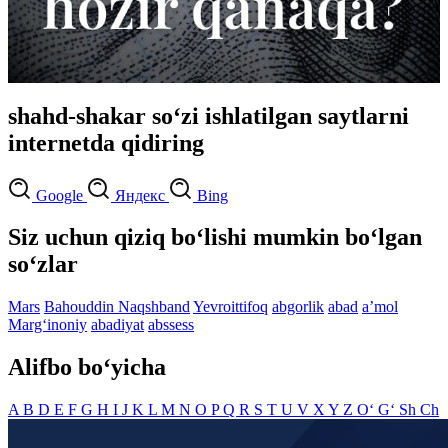
shahd-shakar so‘zi ishlatilgan saytlarni
internetda qidiring
Google
Яндекс
Bing
Siz uchun qiziq bo‘lishi mumkin bo‘lgan
so‘zlar
Mars
Bahouddin Naqshband
Yevroittifoq
abgorlik
abad
aʼmol
Marg‘inoniy
abadiyat
abssess
Alifbo bo‘yicha
A
B
D
E
F
G
H
I
J
K
L
M
N
O
P
Q
R
S
T
U
V
X
Y
Z
O‘
G‘
Sh
Ch