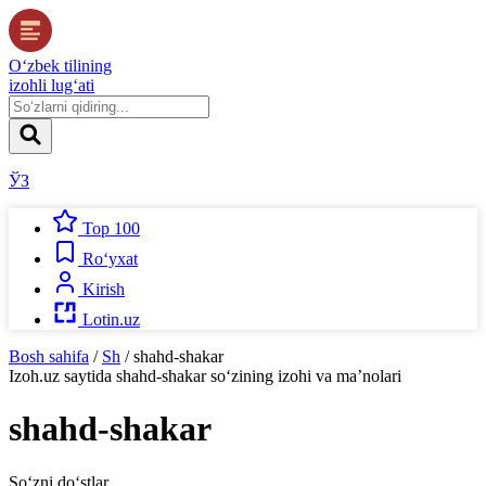
O‘zbek tilining
izohli lug‘ati
ЎЗ
Top 100
Ro‘yxat
Kirish
Lotin.uz
Bosh sahifa
/
Sh
/
shahd-shakar
Izoh.uz
saytida
shahd-shakar
so‘zining izohi va ma’nolari
shahd-shakar
So‘zni do‘stlar