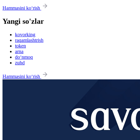
Hammasini ko‘rish
Yangi so'zlar
kovorking
raqamlashtrish
token
arna
do‘nmoq
zuhd
Hammasini ko‘rish