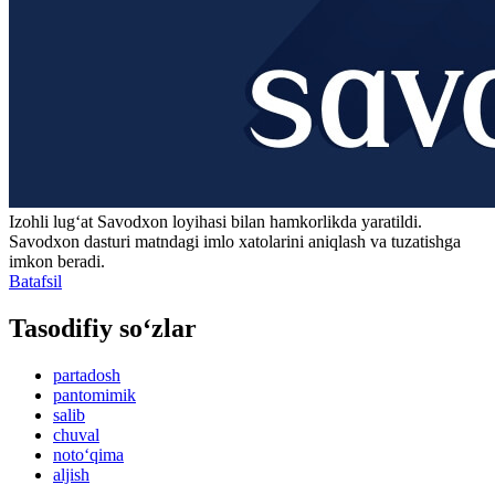
Izohli lugʻat
Savodxon
loyihasi bilan hamkorlikda yaratildi.
Savodxon dasturi matndagi imlo xatolarini aniqlash va tuzatishga
imkon beradi.
Batafsil
Tasodifiy so‘zlar
partadosh
pantomimik
salib
chuval
noto‘qima
aljish