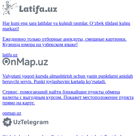
Har kuni eng sara latifalar va kulguli rasmlar. O‘zbek tilidagi kulgu
markazi!
Ежедневно только отборные анекдоты, смешные картинки.
Кузница юмора на узбекском языке!
latifa.uz
Valyutani yuqori kursda almashtirish uchun yaqin punktlarni aniqlab
beruvchi servis. Punkt joylashuvini kartada ko‘rsatadi.
Сервис, помогающий найти ближайшие пункты обмена
валюты с выгодным курсом. Покажет местоположение пункта
прямо на карте.
onmap.uz