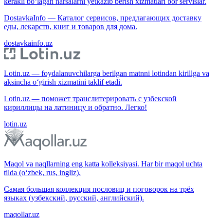
kerakli bo‘lagan narsalarni yetkazib berish xizmatlari bor servislar.
DostavkaInfo — Каталог сервисов, предлагающих доставку
еды, лекарств, книг и товаров для дома.
dostavkainfo.uz
Lotin.uz — foydalanuvchilarga berilgan matnni lotindan kirillga va
aksincha o‘girish xizmatini taklif etadi.
Lotin.uz — поможет транслитерировать с узбекской
кириллицы на латиницу и обратно. Легко!
lotin.uz
Maqol va naqllarning eng katta kolleksiyasi. Har bir maqol uchta
tilda (o‘zbek, rus, ingliz).
Самая большая коллекция пословиц и поговорок на трёх
языках (узбекский, русский, английский).
maqollar.uz