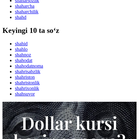
shaharsozlik
shaharcha
shaharchilik
shahd
Keyingi 10 ta so‘z
shahid
shahlo
shahnoz
shahodat
shahodatnoma
shahrisabzlik
shahriston
shahristonlik
shahrixonlik
shahsuvor