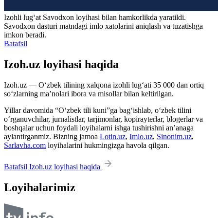
Izohli lugʻat
Savodxon
loyihasi bilan hamkorlikda yaratildi.
Savodxon dasturi matndagi imlo xatolarini aniqlash va tuzatishga
imkon beradi.
Batafsil
Izoh.uz loyihasi haqida
Izoh.uz — O‘zbek tilining xalqona izohli lug‘ati 35 000 dan ortiq
so‘zlarning ma’nolari ibora va misollar bilan keltirilgan.
Yillar davomida “O‘zbek tili kuni”ga bag‘ishlab, o‘zbek tilini
o‘rganuvchilar, jurnalistlar, tarjimonlar, kopirayterlar, blogerlar va
boshqalar uchun foydali loyihalarni ishga tushirishni an’anaga
aylantirganmiz. Bizning jamoa
Lotin.uz
,
Imlo.uz
,
Sinonim.uz
,
Sarlavha.com
loyihalarini hukmingizga havola qilgan.
Batafsil Izoh.uz loyihasi haqida
Loyihalarimiz