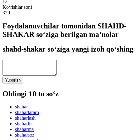
12
Ko‘rishlar soni
329
Foydalanuvchilar tomonidan SHAHD-
SHAKAR so‘ziga berilgan ma’nolar
shahd-shakar so‘ziga yangi izoh qo‘shing
Yuborish
Oldingi 10 ta so‘z
shahar
shaharlararo
shaharlash
shaharlik
shaharma
shaharsoz