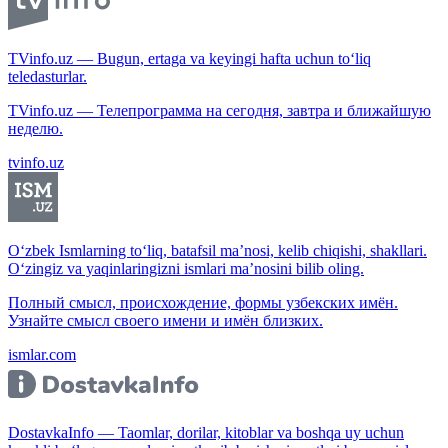
TVinfo.uz — Bugun, ertaga va keyingi hafta uchun to‘liq
teledasturlar.
TVinfo.uz — Телепрограмма на сегодня, завтра и ближайшую
неделю.
tvinfo.uz
O‘zbek Ismlarning to‘liq, batafsil ma’nosi, kelib chiqishi, shakllari.
O‘zingiz va yaqinlaringizni ismlari ma’nosini bilib oling.
Полный смысл, происхождение, формы узбекских имён.
Узнайте смысл своего имени и имён близких.
ismlar.com
DostavkaInfo — Taomlar, dorilar, kitoblar va boshqa uy uchun