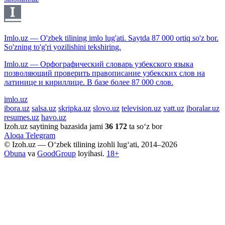
Imlo.uz — O'zbek tilining imlo lug'ati. Saytda 87 000 ortiq so'z bor.
So'zning to'g'ri yozilishini tekshiring.
Imlo.uz — Орфографический словарь узбекского языка
позволяющий проверить правописание узбекских слов на
латинице и кириллице. В базе более 87 000 слов.
imlo.uz
ibora.uz
salsa.uz
skripka.uz
slovo.uz
television.uz
vatt.uz
iboralar.uz
resumes.uz
havo.uz
Izoh.uz saytining bazasida jami
36 172
ta so‘z bor
Aloqa
Telegram
© Izoh.uz — O‘zbek tilining izohli lug‘ati, 2014–2026
Obuna
va
GoodGroup
loyihasi.
18+