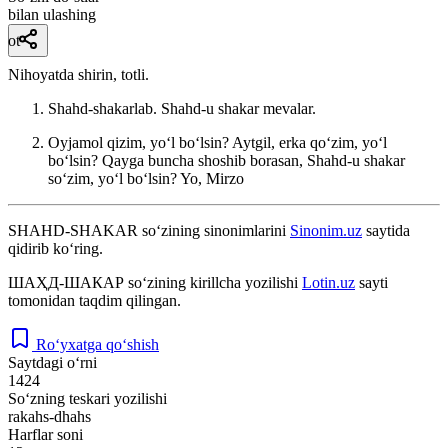
bilan ulashing
ot
Nihoyatda shirin, totli.
Shahd-shakarlab. Shahd-u shakar mevalar.
Oyjamol qizim, yoʻl boʻlsin? Aytgil, erka qoʻzim, yoʻl
boʻlsin? Qayga buncha shoshib borasan, Shahd-u shakar
soʻzim, yoʻl boʻlsin?
Yo, Mirzo
SHAHD-SHAKAR
so‘zining sinonimlarini
Sinonim.uz
saytida
qidirib ko‘ring.
ШАҲД-ШАКАР
so‘zining kirillcha yozilishi
Lotin.uz
sayti
tomonidan taqdim qilingan.
Ro‘yxatga qo‘shish
Saytdagi o‘rni
1424
So‘zning teskari yozilishi
rakahs-dhahs
Harflar soni