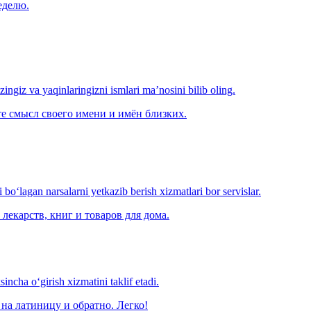
еделю.
‘zingiz va yaqinlaringizni ismlari ma’nosini bilib oling.
е смысл своего имени и имён близких.
o‘lagan narsalarni yetkazib berish xizmatlari bor servislar.
лекарств, книг и товаров для дома.
ncha o‘girish xizmatini taklif etadi.
на латиницу и обратно. Легко!