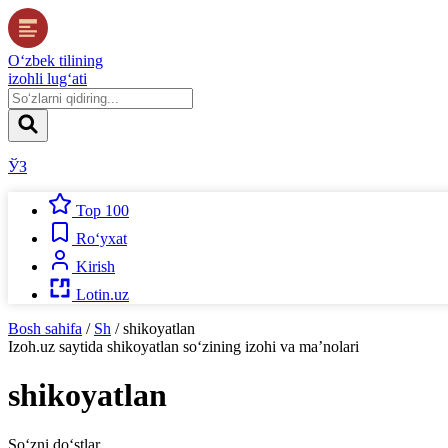
O‘zbek tilining
izohli lug‘ati
ЎЗ
Top 100
Ro‘yxat
Kirish
Lotin.uz
Bosh sahifa
/
Sh
/
shikoyatlan
Izoh.uz
saytida
shikoyatlan
so‘zining izohi va ma’nolari
shikoyatlan
So‘zni do‘stlar