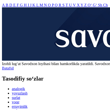
A
B
D
E
F
G
H
I
J
K
L
M
N
O
P
Q
R
S
T
U
V
X
Y
Z
O‘
G‘
Sh
Ch
Izohli lugʻat
Savodxon
loyihasi bilan hamkorlikda yaratildi. Savodxon
Batafsil
Tasodifiy so‘zlar
analogik
yovuzlash
surlat
voqe
errayimlik