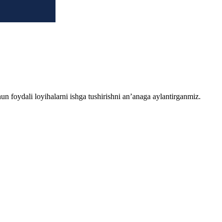
chun foydali loyihalarni ishga tushirishni an’anaga aylantirganmiz.