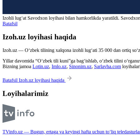
Izohli lugʻat
Savodxon
loyihasi bilan hamkorlikda yaratildi. Savodxon
Batafsil
Izoh.uz loyihasi haqida
Izoh.uz — O‘zbek tilining xalqona izohli lug‘ati 35 000 dan ortiq so‘zl
Yillar davomida “O‘zbek tili kuni”ga bag‘ishlab, o‘zbek tilini o‘rganuvc
Bizning jamoa
Lotin.uz
,
Imlo.uz
,
Sinonim.uz
,
Sarlavha.com
loyihalar
Batafsil Izoh.uz loyihasi haqida
Loyihalarimiz
TVinfo.uz — Bugun, ertaga va keyingi hafta uchun to‘liq teledasturlar