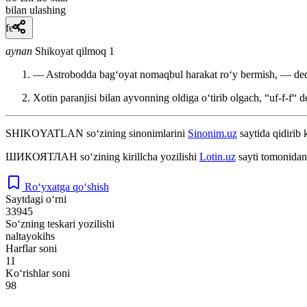
bilan ulashing
fe’l
aynan
Shikoyat qilmoq 1
— Astrobodda bagʻoyat nomaqbul harakat roʻy bermish, — de
Xotin paranjisi bilan ayvonning oldiga oʻtirib olgach, “uf-f-f“ 
SHIKOYATLAN
so‘zining sinonimlarini
Sinonim.uz
saytida qidirib 
ШИКОЯТЛАН
so‘zining kirillcha yozilishi
Lotin.uz
sayti tomonidan
Ro‘yxatga qo‘shish
Saytdagi o‘rni
33945
So‘zning teskari yozilishi
naltayokihs
Harflar soni
11
Ko‘rishlar soni
98