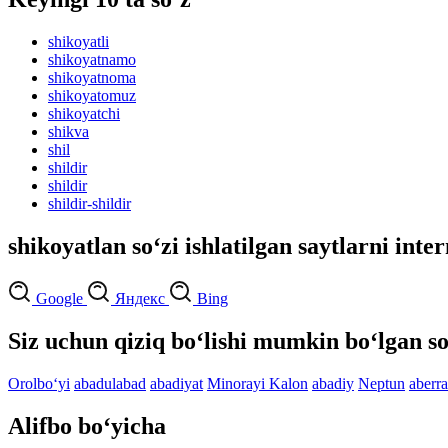
shikoyatli
shikoyatnamo
shikoyatnoma
shikoyatomuz
shikoyatchi
shikva
shil
shildir
shildir
shildir-shildir
shikoyatlan so‘zi ishlatilgan saytlarni inte
Google
Яндекс
Bing
Siz uchun qiziq bo‘lishi mumkin bo‘lgan so
Orolbo‘yi
abadulabad
abadiyat
Minorayi Kalon
abadiy
Neptun
aberra
Alifbo bo‘yicha