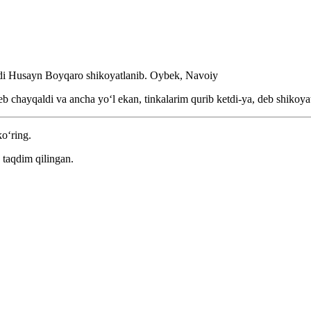
di Husayn Boyqaro shikoyatlanib.
Oybek, Navoiy
deb chayqaldi va ancha yoʻl ekan, tinkalarim qurib ketdi-ya, deb shikoya
ko‘ring.
 taqdim qilingan.