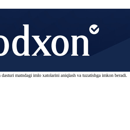
 dasturi matndagi imlo xatolarini aniqlash va tuzatishga imkon beradi.