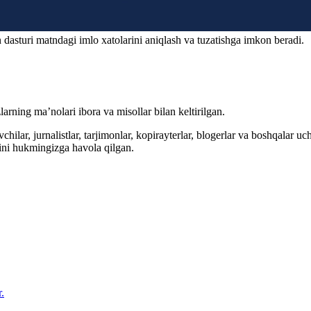
 dasturi matndagi imlo xatolarini aniqlash va tuzatishga imkon beradi.
arning ma’nolari ibora va misollar bilan keltirilgan.
hilar, jurnalistlar, tarjimonlar, kopirayterlar, blogerlar va boshqalar u
ini hukmingizga havola qilgan.
.