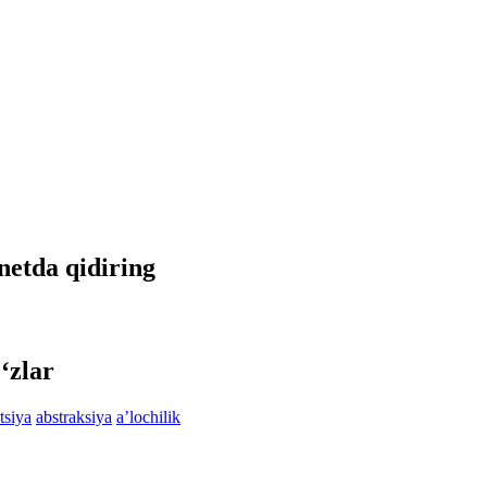
rnetda qidiring
‘zlar
tsiya
abstraksiya
aʼlochilik