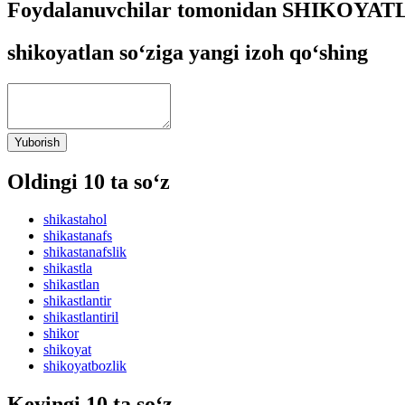
Foydalanuvchilar tomonidan SHIKOYATLA
shikoyatlan so‘ziga yangi izoh qo‘shing
Yuborish
Oldingi 10 ta so‘z
shikastahol
shikastanafs
shikastanafslik
shikastla
shikastlan
shikastlantir
shikastlantiril
shikor
shikoyat
shikoyatbozlik
Keyingi 10 ta so‘z