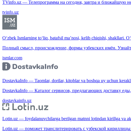
TVinfo.uz — Телепрограмма на сегодня, завтра и ближайшую н
tvinfo.uz
O‘zbek Ismlarning to‘liq, batafsil ma’nosi, kelib chiqishi, shakllari. O
Полный смысл, происхождение, формы узбекских имён. Узнайт
ismlar.com
DostavkaInfo — Taomlar, dorilar, kitoblar va boshqa uy uchun kerakli b
DostavkaInfo — Каталог сервисов, предлагающих доставку еды, 
dostavkainfo.uz
Lotin.uz — foydalanuvchilarga berilgan matnni lotindan kirillga va aksi
Lotin.uz — поможет транслитерировать с узбекской кириллицы 