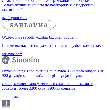
Самый большой каталог телеграм каналов в Узбекистане.
Только активные каналы по категориям и с подробной
статистикой.
uztelegram.com
O‘zbek tilida savodli yozishni biz bilan boshlang.
С нами вы научитесь грамотно писать на узбекском языке.
sarlavha.com
O‘zbek tilining sinonimlar lug‘ati. Saytda 3300 tadan ortiq so‘zlar,
900 ga yaqin sinonim so‘zlar to‘plamiga jamlangan.
Словарь синонимов узбекского языка на нашем сайте
содержит более 3300 слов и 900 синонимов.
sinonim.uz