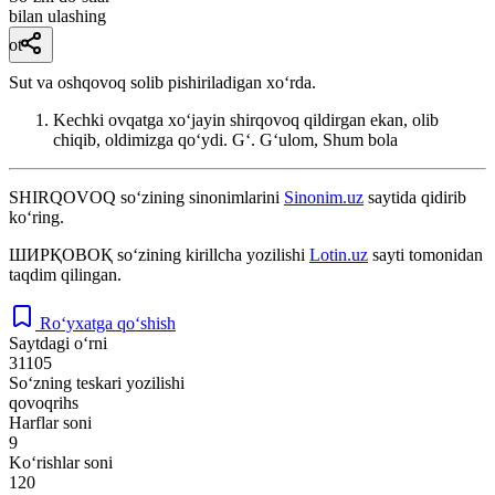
bilan ulashing
ot
Sut va oshqovoq solib pishiriladigan xoʻrda.
Kechki ovqatga xoʻjayin shirqovoq qildirgan ekan, olib
chiqib, oldimizga qoʻydi.
Gʻ. Gʻulom, Shum bola
SHIRQOVOQ
so‘zining sinonimlarini
Sinonim.uz
saytida qidirib
ko‘ring.
ШИРҚОВОҚ
so‘zining kirillcha yozilishi
Lotin.uz
sayti tomonidan
taqdim qilingan.
Ro‘yxatga qo‘shish
Saytdagi o‘rni
31105
So‘zning teskari yozilishi
qovoqrihs
Harflar soni
9
Ko‘rishlar soni
120