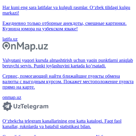
Har kuni eng sara latifalar va kulguli rasmlar. O‘zbek tilidagi kulgu
markazi!
Ежедневно только отборные анекдоты, смешные картинки.
Кузница юмора на узбекском языке!
latifa.uz
Valyutani yuqori kursda almashtirish uchun yaqin punktlarni aniqlab
beruvchi servis. Punkt joylashuvini kartada ko‘rsatadi.
Сервис, помогающий найти ближайшие пункты обмена
валюты с выгодным курсом. Покажет местоположение пункта
прямо на карте.
onmap.uz
O‘zbekcha telegram kanallarining eng katta katalogi. Faqt faol
kanallar, ruknlarda va batafsil statistikasi bilan.