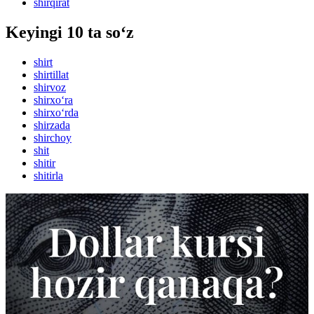
shirqirat
Keyingi 10 ta so‘z
shirt
shirtillat
shirvoz
shirxo‘ra
shirxo‘rda
shirzada
shirchoy
shit
shitir
shitirla