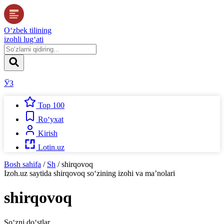
O‘zbek tilining
izohli lug‘ati
ЎЗ
Top 100
Ro‘yxat
Kirish
Lotin.uz
Bosh sahifa
/
Sh
/
shirqovoq
Izoh.uz
saytida
shirqovoq
so‘zining izohi va ma’nolari
shirqovoq
So‘zni do‘stlar