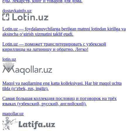
еды, лекарств, книг и товаров для дома.
dostavkainfo.uz
Lotin.uz — foydalanuvchilarga berilgan matnni lotindan kirillga va
aksincha o‘girish xizmatini taklif etadi.
Lotin.uz — поможет транслитерировать с узбекской
кириллицы на латиницу и обратно. Легко!
lotin.uz
Maqol va naqllarning eng katta kolleksiyasi. Har bir maqol uchta
tilda (o‘zbek, rus, ingliz).
Самая большая коллекция пословиц и поговорок на трёх
языках (узбекский, русский, английский).
maqollar.uz