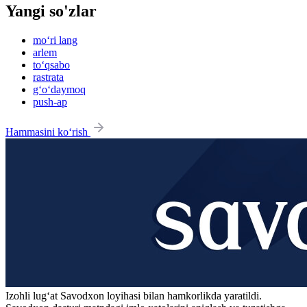
Yangi so'zlar
mo‘ri lang
arlem
to‘qsabo
rastrata
g‘o‘daymoq
push-ap
Hammasini ko‘rish
Izohli lugʻat
Savodxon
loyihasi bilan hamkorlikda yaratildi.