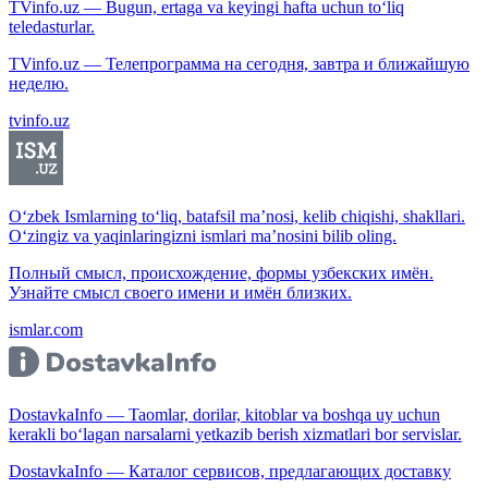
TVinfo.uz — Bugun, ertaga va keyingi hafta uchun to‘liq
teledasturlar.
TVinfo.uz — Телепрограмма на сегодня, завтра и ближайшую
неделю.
tvinfo.uz
O‘zbek Ismlarning to‘liq, batafsil ma’nosi, kelib chiqishi, shakllari.
O‘zingiz va yaqinlaringizni ismlari ma’nosini bilib oling.
Полный смысл, происхождение, формы узбекских имён.
Узнайте смысл своего имени и имён близких.
ismlar.com
DostavkaInfo — Taomlar, dorilar, kitoblar va boshqa uy uchun
kerakli bo‘lagan narsalarni yetkazib berish xizmatlari bor servislar.
DostavkaInfo — Каталог сервисов, предлагающих доставку