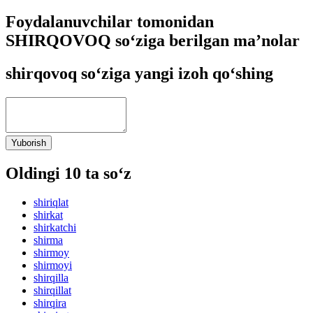
Foydalanuvchilar tomonidan
SHIRQOVOQ so‘ziga berilgan ma’nolar
shirqovoq so‘ziga yangi izoh qo‘shing
Yuborish
Oldingi 10 ta so‘z
shiriqlat
shirkat
shirkatchi
shirma
shirmoy
shirmoyi
shirqilla
shirqillat
shirqira