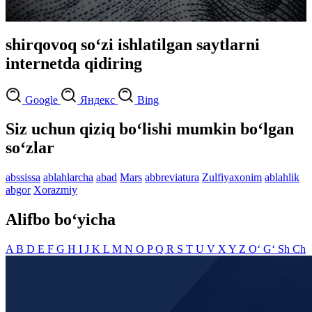
shirqovoq so‘zi ishlatilgan saytlarni
internetda qidiring
Google
Яндекс
Bing
Siz uchun qiziq bo‘lishi mumkin bo‘lgan
so‘zlar
abssissa
ablahlarcha
abad
Mars
abbreviatura
Zulfiyaxonim
ablahlik
abgor
Xorazmiy
Alifbo bo‘yicha
A
B
D
E
F
G
H
I
J
K
L
M
N
O
P
Q
R
S
T
U
V
X
Y
Z
O‘
G‘
Sh
Ch