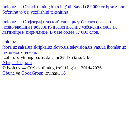
Imlo.uz — O'zbek tilining imlo lug'ati. Saytda 87 000 ortiq so'z bor.
So'zning to'g'ri yozilishini tekshiring.
Imlo.uz — Орфографический словарь узбекского языка
позволяющий проверить правописание узбекских слов на
латинице и кириллице. В базе более 87 000 слов.
imlo.uz
ibora.uz
salsa.uz
skripka.uz
slovo.uz
television.uz
vatt.uz
iboralar.uz
resumes.uz
havo.uz
Izoh.uz saytining bazasida jami
36 175
ta so‘z bor
Aloqa
Telegram
© Izoh.uz — O‘zbek tilining izohli lug‘ati, 2014–2026
Obuna
va
GoodGroup
loyihasi.
18+