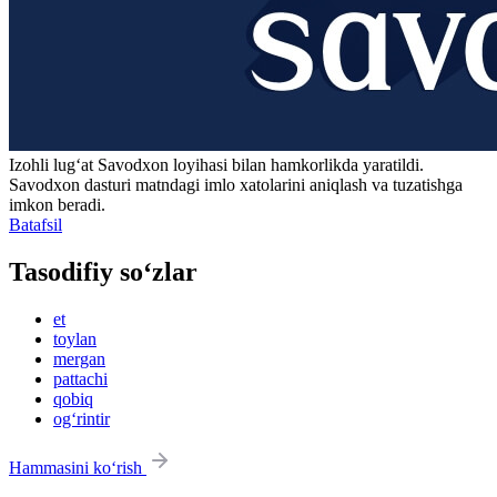
Izohli lugʻat
Savodxon
loyihasi bilan hamkorlikda yaratildi.
Savodxon dasturi matndagi imlo xatolarini aniqlash va tuzatishga
imkon beradi.
Batafsil
Tasodifiy so‘zlar
et
toylan
mergan
pattachi
qobiq
og‘rintir
Hammasini ko‘rish