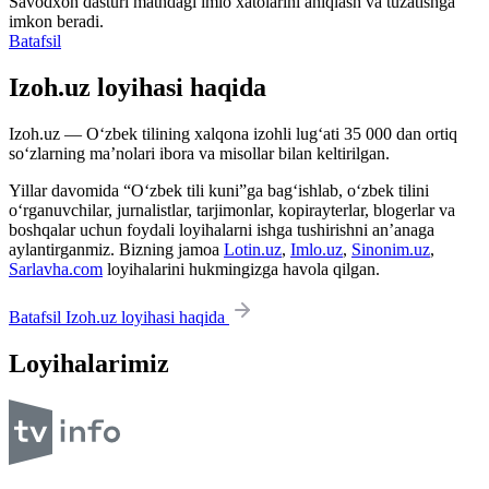
Savodxon dasturi matndagi imlo xatolarini aniqlash va tuzatishga
imkon beradi.
Batafsil
Izoh.uz loyihasi haqida
Izoh.uz — O‘zbek tilining xalqona izohli lug‘ati 35 000 dan ortiq
so‘zlarning ma’nolari ibora va misollar bilan keltirilgan.
Yillar davomida “O‘zbek tili kuni”ga bag‘ishlab, o‘zbek tilini
o‘rganuvchilar, jurnalistlar, tarjimonlar, kopirayterlar, blogerlar va
boshqalar uchun foydali loyihalarni ishga tushirishni an’anaga
aylantirganmiz. Bizning jamoa
Lotin.uz
,
Imlo.uz
,
Sinonim.uz
,
Sarlavha.com
loyihalarini hukmingizga havola qilgan.
Batafsil Izoh.uz loyihasi haqida
Loyihalarimiz