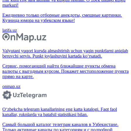
markazi!
Ежедневно только отборные анекдоты, смешные картинки.
Кузница юмора на узбекском языке!
latifa.uz
Valyutani yuqori kursda almashtirish uchun yaqin punktlarni aniqlab
beruvchi servis. Punkt joylashuvini kartada ko‘rsatadi.
Сервис, помогающий найти ближайшие пункты обмена
валюты с выгодным курсом. Покажет местоположение пункта
прямо на карте.
onmap.uz
O‘zbekcha telegram kanallarining eng katta katalogi. Faqt faol
kanallar, ruknlarda va batafsil statistikasi bilan.
Самый большой каталог телеграм каналов в Узбекистане.
Только активные каналы по категориям и с подробной