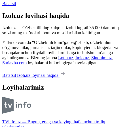
Batafsil
Izoh.uz loyihasi haqida
Izoh.uz — O‘zbek tilining xalqona izohli lug‘ati 35 000 dan ortiq
so‘zlarning ma’nolari ibora va misollar bilan keltirilgan.
Yillar davomida “O‘zbek tili kuni”ga bag‘ishlab, o‘zbek tilini
o‘rganuvchilar, jurnalistlar, tarjimonlar, kopirayterlar, blogerlar va
boshqalar uchun foydali loyihalarni ishga tushirishni an’anaga
aylantirganmiz. Bizning jamoa
Lotin.uz
,
Imlo.uz
,
Sinonim.uz
,
Sarlavha.com
loyihalarini hukmingizga havola qilgan.
Batafsil Izoh.uz loyihasi haqida
Loyihalarimiz
TVinfo.uz — Bugun, ertaga va keyingi hafta uchun to‘liq
teledasturlar.