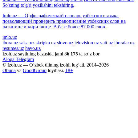
So'zning to'g'ri yozilishini tekshiring.
Imlo.uz — Орфографический словарь узбекского языка
позволяющий проверить правописание узбекских слов на
латинице и кириллице. В базе более 87 000 слов.
imlo.uz
ibora.uz
salsa.uz
skripka.uz
slovo.uz
television.uz
vatt.uz
iboralar.uz
resumes.uz
havo.uz
Izoh.uz saytining bazasida jami
36 175
ta so‘z bor
Aloqa
Telegram
© Izoh.uz — O‘zbek tilining izohli lug‘ati, 2014–2026
Obuna
va
GoodGroup
loyihasi.
18+