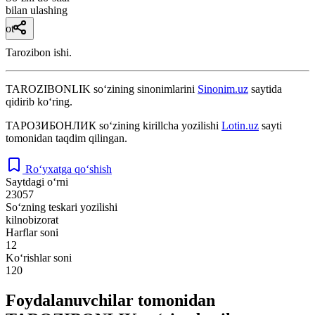
bilan ulashing
ot
Tarozibon ishi.
TAROZIBONLIK
so‘zining sinonimlarini
Sinonim.uz
saytida
qidirib ko‘ring.
ТАРОЗИБОНЛИК
so‘zining kirillcha yozilishi
Lotin.uz
sayti
tomonidan taqdim qilingan.
Ro‘yxatga qo‘shish
Saytdagi o‘rni
23057
So‘zning teskari yozilishi
kilnobizorat
Harflar soni
12
Ko‘rishlar soni
120
Foydalanuvchilar tomonidan