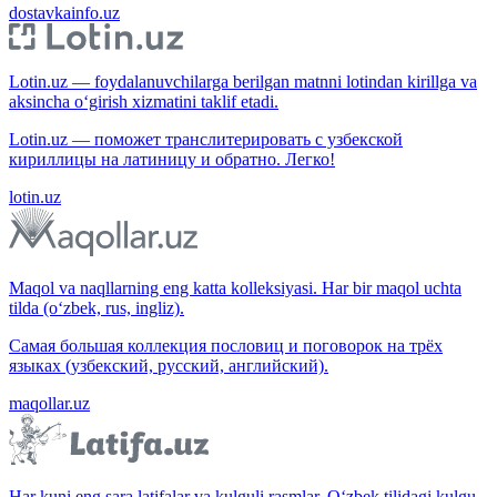
dostavkainfo.uz
Lotin.uz — foydalanuvchilarga berilgan matnni lotindan kirillga va
aksincha o‘girish xizmatini taklif etadi.
Lotin.uz — поможет транслитерировать с узбекской
кириллицы на латиницу и обратно. Легко!
lotin.uz
Maqol va naqllarning eng katta kolleksiyasi. Har bir maqol uchta
tilda (o‘zbek, rus, ingliz).
Самая большая коллекция пословиц и поговорок на трёх
языках (узбекский, русский, английский).
maqollar.uz
Har kuni eng sara latifalar va kulguli rasmlar. O‘zbek tilidagi kulgu