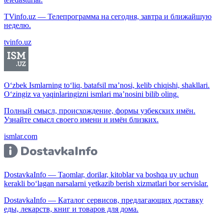
TVinfo.uz — Телепрограмма на сегодня, завтра и ближайшую
неделю.
tvinfo.uz
O‘zbek Ismlarning to‘liq, batafsil ma’nosi, kelib chiqishi, shakllari.
O‘zingiz va yaqinlaringizni ismlari ma’nosini bilib oling.
Полный смысл, происхождение, формы узбекских имён.
Узнайте смысл своего имени и имён близких.
ismlar.com
DostavkaInfo — Taomlar, dorilar, kitoblar va boshqa uy uchun
kerakli bo‘lagan narsalarni yetkazib berish xizmatlari bor servislar.
DostavkaInfo — Каталог сервисов, предлагающих доставку
еды, лекарств, книг и товаров для дома.