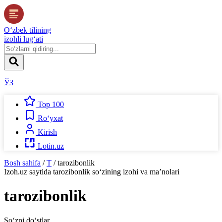
O‘zbek tilining
izohli lug‘ati
ЎЗ
Top 100
Ro‘yxat
Kirish
Lotin.uz
Bosh sahifa
/
T
/
tarozibonlik
Izoh.uz
saytida
tarozibonlik
so‘zining izohi va ma’nolari
tarozibonlik
So‘zni do‘stlar