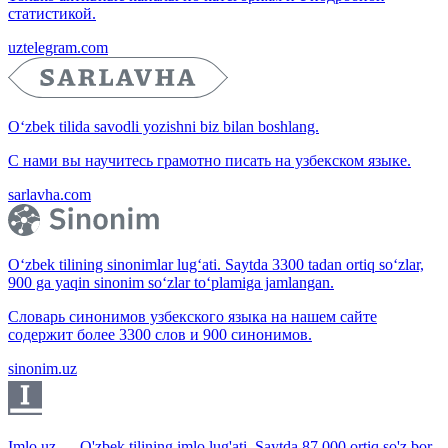
статистикой.
uztelegram.com
O‘zbek tilida savodli yozishni biz bilan boshlang.
С нами вы научитесь грамотно писать на узбекском языке.
sarlavha.com
O‘zbek tilining sinonimlar lug‘ati. Saytda 3300 tadan ortiq so‘zlar,
900 ga yaqin sinonim so‘zlar to‘plamiga jamlangan.
Словарь синонимов узбекского языка на нашем сайте
содержит более 3300 слов и 900 синонимов.
sinonim.uz
Imlo.uz — O'zbek tilining imlo lug'ati. Saytda 87 000 ortiq so'z bor.