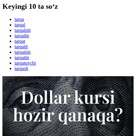
Keyingi 10 ta so‘z
tarqa
tarqal
tarqalish
tarqaltir
tarqat
tarqatil
tarqatish
tarqattir
tarqatuvchi
tarqash