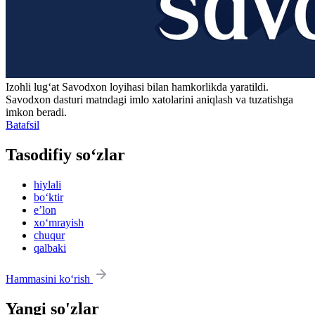
Izohli lugʻat
Savodxon
loyihasi bilan hamkorlikda yaratildi.
Savodxon dasturi matndagi imlo xatolarini aniqlash va tuzatishga
imkon beradi.
Batafsil
Tasodifiy so‘zlar
hiylali
bo‘ktir
eʼlon
xo‘mrayish
chuqur
qalbaki
Hammasini ko‘rish
Yangi so'zlar