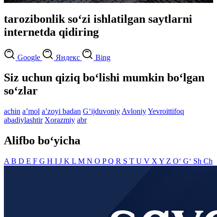
tarozibonlik so‘zi ishlatilgan saytlarni
internetda qidiring
Google
Яндекс
Bing
Siz uchun qiziq bo‘lishi mumkin bo‘lgan
so‘zlar
achin
aʼmol
aʼzoyi badan
G‘ijduvoniy
Avloniy
Yevroittifoq
abadiylashtir
Xorazmiy
abr
Alifbo bo‘yicha
A
B
D
E
F
G
H
I
J
K
L
M
N
O
P
Q
R
S
T
U
V
X
Y
Z
O‘
G‘
Sh
Ch