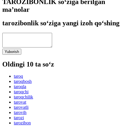
TAROZIBONLIK so‘ziga berilgan
ma’nolar
tarozibonlik so‘ziga yangi izoh qo‘shing
Yuborish
Oldingi 10 ta so‘z
taroq
taroqbosh
taroqla
taroqchi
taroqchilik
tarovat
tarovatli
tarovih
tarozi
tarozibon