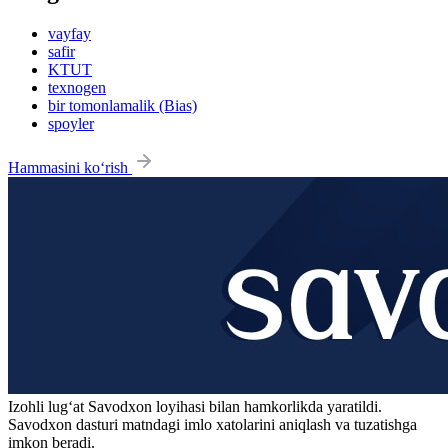
vayfay
safir
KTUT
texnogen
bir tomonlamalik (Bias)
spoyler
Hammasini ko‘rish
Izohli lugʻat
Savodxon
loyihasi bilan hamkorlikda yaratildi.
Savodxon dasturi matndagi imlo xatolarini aniqlash va tuzatishga
imkon beradi.