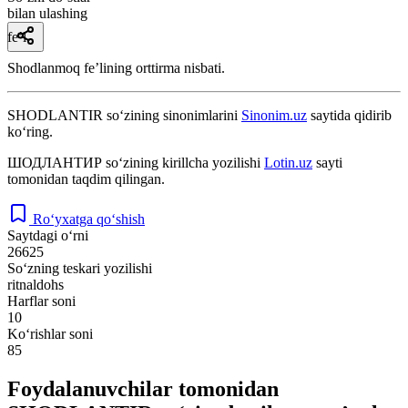
bilan ulashing
fe’l
Shodlanmoq feʼlining orttirma nisbati.
SHODLANTIR
so‘zining sinonimlarini
Sinonim.uz
saytida qidirib
ko‘ring.
ШОДЛАНТИР
so‘zining kirillcha yozilishi
Lotin.uz
sayti
tomonidan taqdim qilingan.
Ro‘yxatga qo‘shish
Saytdagi o‘rni
26625
So‘zning teskari yozilishi
ritnaldohs
Harflar soni
10
Ko‘rishlar soni
85
Foydalanuvchilar tomonidan