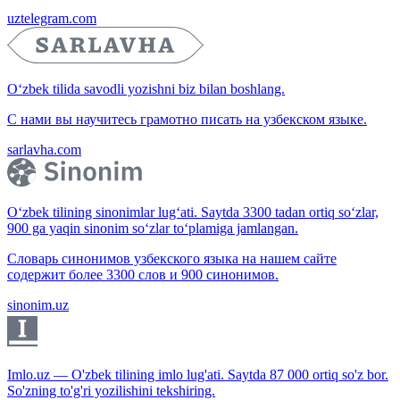
uztelegram.com
O‘zbek tilida savodli yozishni biz bilan boshlang.
С нами вы научитесь грамотно писать на узбекском языке.
sarlavha.com
O‘zbek tilining sinonimlar lug‘ati. Saytda 3300 tadan ortiq so‘zlar,
900 ga yaqin sinonim so‘zlar to‘plamiga jamlangan.
Словарь синонимов узбекского языка на нашем сайте
содержит более 3300 слов и 900 синонимов.
sinonim.uz
Imlo.uz — O'zbek tilining imlo lug'ati. Saytda 87 000 ortiq so'z bor.
So'zning to'g'ri yozilishini tekshiring.