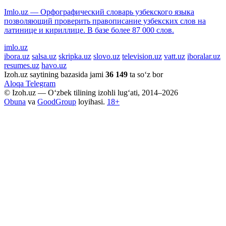
Imlo.uz — Орфографический словарь узбекского языка
позволяющий проверить правописание узбекских слов на
латинице и кириллице. В базе более 87 000 слов.
imlo.uz
ibora.uz
salsa.uz
skripka.uz
slovo.uz
television.uz
vatt.uz
iboralar.uz
resumes.uz
havo.uz
Izoh.uz saytining bazasida jami
36 149
ta so‘z bor
Aloqa
Telegram
© Izoh.uz — O‘zbek tilining izohli lug‘ati, 2014–2026
Obuna
va
GoodGroup
loyihasi.
18+