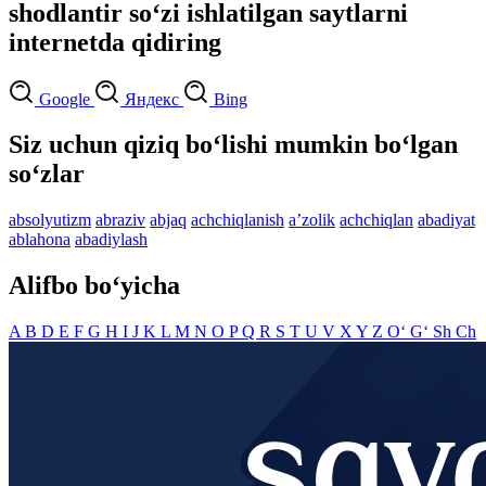
shodlantir so‘zi ishlatilgan saytlarni
internetda qidiring
Google
Яндекс
Bing
Siz uchun qiziq bo‘lishi mumkin bo‘lgan
so‘zlar
absolyutizm
abraziv
abjaq
achchiqlanish
aʼzolik
achchiqlan
abadiyat
ablahona
abadiylash
Alifbo bo‘yicha
A
B
D
E
F
G
H
I
J
K
L
M
N
O
P
Q
R
S
T
U
V
X
Y
Z
O‘
G‘
Sh
Ch