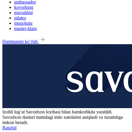
ambassador
kovorking
muvahhid
pilates
muqobala
master-klass
Hammasini ko‘rish
Izohli lugʻat
Savodxon
loyihasi bilan hamkorlikda yaratildi.
Savodxon dasturi matndagi imlo xatolarini aniqlash va tuzatishga
imkon beradi.
Batafsil