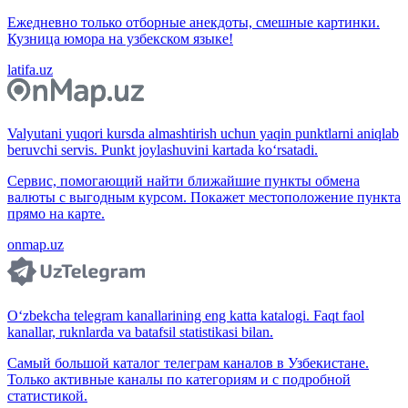
Ежедневно только отборные анекдоты, смешные картинки.
Кузница юмора на узбекском языке!
latifa.uz
Valyutani yuqori kursda almashtirish uchun yaqin punktlarni aniqlab
beruvchi servis. Punkt joylashuvini kartada ko‘rsatadi.
Сервис, помогающий найти ближайшие пункты обмена
валюты с выгодным курсом. Покажет местоположение пункта
прямо на карте.
onmap.uz
O‘zbekcha telegram kanallarining eng katta katalogi. Faqt faol
kanallar, ruknlarda va batafsil statistikasi bilan.
Самый большой каталог телеграм каналов в Узбекистане.
Только активные каналы по категориям и с подробной
статистикой.