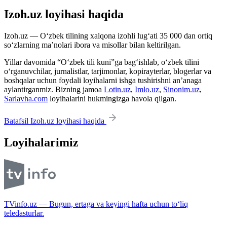
Izoh.uz loyihasi haqida
Izoh.uz — O‘zbek tilining xalqona izohli lug‘ati 35 000 dan ortiq
so‘zlarning ma’nolari ibora va misollar bilan keltirilgan.
Yillar davomida “O‘zbek tili kuni”ga bag‘ishlab, o‘zbek tilini
o‘rganuvchilar, jurnalistlar, tarjimonlar, kopirayterlar, blogerlar va
boshqalar uchun foydali loyihalarni ishga tushirishni an’anaga
aylantirganmiz. Bizning jamoa
Lotin.uz
,
Imlo.uz
,
Sinonim.uz
,
Sarlavha.com
loyihalarini hukmingizga havola qilgan.
Batafsil Izoh.uz loyihasi haqida
Loyihalarimiz
TVinfo.uz — Bugun, ertaga va keyingi hafta uchun to‘liq
teledasturlar.