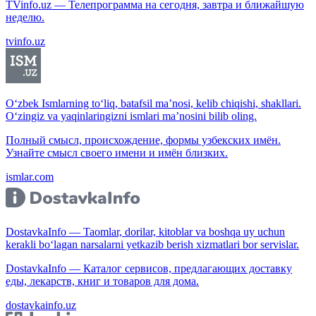
TVinfo.uz — Телепрограмма на сегодня, завтра и ближайшую
неделю.
tvinfo.uz
O‘zbek Ismlarning to‘liq, batafsil ma’nosi, kelib chiqishi, shakllari.
O‘zingiz va yaqinlaringizni ismlari ma’nosini bilib oling.
Полный смысл, происхождение, формы узбекских имён.
Узнайте смысл своего имени и имён близких.
ismlar.com
DostavkaInfo — Taomlar, dorilar, kitoblar va boshqa uy uchun
kerakli bo‘lagan narsalarni yetkazib berish xizmatlari bor servislar.
DostavkaInfo — Каталог сервисов, предлагающих доставку
еды, лекарств, книг и товаров для дома.
dostavkainfo.uz