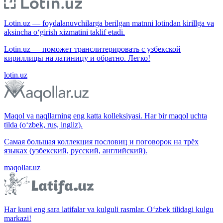
Lotin.uz — foydalanuvchilarga berilgan matnni lotindan kirillga va
aksincha o‘girish xizmatini taklif etadi.
Lotin.uz — поможет транслитерировать с узбекской
кириллицы на латиницу и обратно. Легко!
lotin.uz
Maqol va naqllarning eng katta kolleksiyasi. Har bir maqol uchta
tilda (o‘zbek, rus, ingliz).
Самая большая коллекция пословиц и поговорок на трёх
языках (узбекский, русский, английский).
maqollar.uz
Har kuni eng sara latifalar va kulguli rasmlar. O‘zbek tilidagi kulgu
markazi!