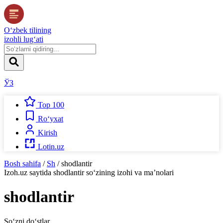
O‘zbek tilining
izohli lug‘ati
ЎЗ
Top 100
Ro‘yxat
Kirish
Lotin.uz
Bosh sahifa
/
Sh
/
shodlantir
Izoh.uz
saytida
shodlantir
so‘zining izohi va ma’nolari
shodlantir
So‘zni do‘stlar