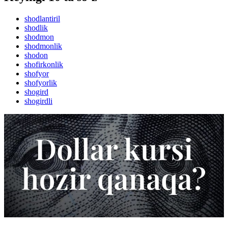
shodlantiril
shodlik
shodmon
shodmonlik
shodon
shofirkonlik
shofyor
shofyorlik
shogird
shogirdli