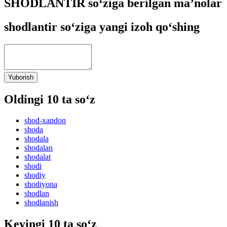
SHODLANTIR so‘ziga berilgan ma’nolar
shodlantir so‘ziga yangi izoh qo‘shing
Yuborish
Oldingi 10 ta so‘z
shod-xandon
shoda
shodala
shodalan
shodalat
shodi
shodiy
shodiyona
shodlan
shodlanish
Keyingi 10 ta so‘z