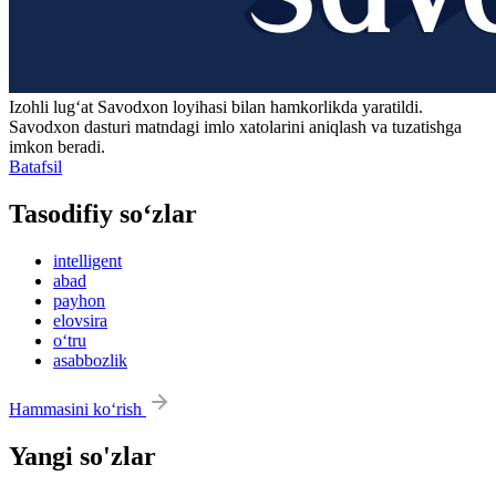
Izohli lugʻat
Savodxon
loyihasi bilan hamkorlikda yaratildi.
Savodxon dasturi matndagi imlo xatolarini aniqlash va tuzatishga
imkon beradi.
Batafsil
Tasodifiy so‘zlar
intelligent
abad
payhon
elovsira
o‘tru
asabbozlik
Hammasini ko‘rish
Yangi so'zlar