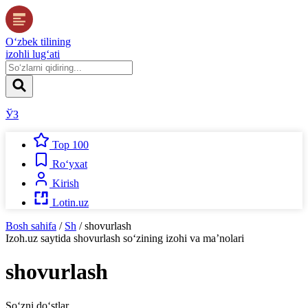
O‘zbek tilining
izohli lug‘ati
ЎЗ
Top 100
Ro‘yxat
Kirish
Lotin.uz
Bosh sahifa
/
Sh
/
shovurlash
Izoh.uz
saytida
shovurlash
so‘zining izohi va ma’nolari
shovurlash
So‘zni do‘stlar