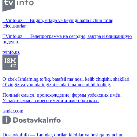
TVinfo.uz — Bugun, ertaga va keyingi hafta uchun to‘liq
teledasturlar.
TVinfo.uz — Телепрограмма на сегодня, завтра и ближайшую
неделю.
tvinfo.uz
O‘zbek Ismlarning to‘liq, batafsil ma’nosi, kelib chiqishi, shakllari.
O‘zingiz va yaqinlaringizni ismlari ma’nosini bilib oling.
Полный смысл, происхождение, формы узбекских имён.
Узнайте смысл своего имени и имён близких.
ismlar.com
DostavkaInfo — Taomlar, dorilar, kitoblar va boshqa uy uchun