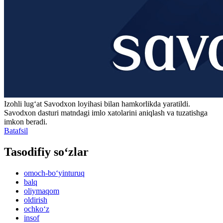
Izohli lugʻat
Savodxon
loyihasi bilan hamkorlikda yaratildi.
Savodxon dasturi matndagi imlo xatolarini aniqlash va tuzatishga
imkon beradi.
Batafsil
Tasodifiy so‘zlar
omoch-bo‘yinturuq
balq
oliymaqom
oldirish
ochko‘z
insof