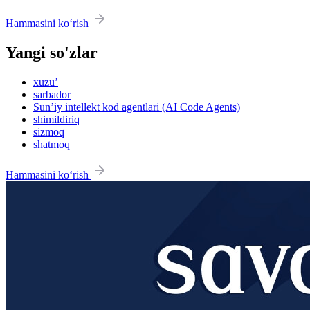
Hammasini ko‘rish
Yangi so'zlar
xuzu’
sarbador
Sun’iy intellekt kod agentlari (AI Code Agents)
shimildiriq
sizmoq
shatmoq
Hammasini ko‘rish