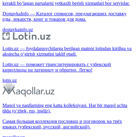
kerakli bo‘lagan narsalarni yetkazib berish xizmatlari bor servislar.
DostavkaInfo — Каталог сервисов, предлагающих доставку
еды, лекарств, книг и товаров для дома.
dostavkainfo.uz
Lotin.uz — foydalanuvchilarga berilgan matnni lotindan kirillga va
aksincha o‘girish xizmatini taklif etadi.
Lotin.uz — поможет транслитерировать с узбекской
кириллицы на латиницу и обратно. Легко!
lotin.uz
Maqol va naqllarning eng katta kolleksiyasi. Har bir maqol uchta
tilda (o‘zbek, rus, ingliz).
Самая большая коллекция пословиц и поговорок на трёх
языках (узбекский, русский, английский).