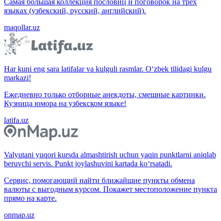
Самая большая коллекция пословиц и поговорок на трёх
языках (узбекский, русский, английский).
maqollar.uz
Har kuni eng sara latifalar va kulguli rasmlar. O‘zbek tilidagi kulgu
markazi!
Ежедневно только отборные анекдоты, смешные картинки.
Кузница юмора на узбекском языке!
latifa.uz
Valyutani yuqori kursda almashtirish uchun yaqin punktlarni aniqlab
beruvchi servis. Punkt joylashuvini kartada ko‘rsatadi.
Сервис, помогающий найти ближайшие пункты обмена
валюты с выгодным курсом. Покажет местоположение пункта
прямо на карте.
onmap.uz