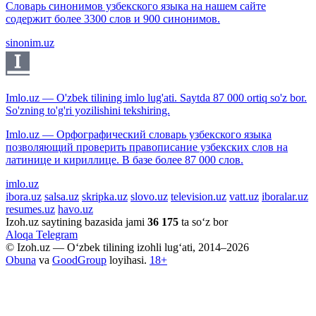
Словарь синонимов узбекского языка на нашем сайте
содержит более 3300 слов и 900 синонимов.
sinonim.uz
Imlo.uz — O'zbek tilining imlo lug'ati. Saytda 87 000 ortiq so'z bor.
So'zning to'g'ri yozilishini tekshiring.
Imlo.uz — Орфографический словарь узбекского языка
позволяющий проверить правописание узбекских слов на
латинице и кириллице. В базе более 87 000 слов.
imlo.uz
ibora.uz
salsa.uz
skripka.uz
slovo.uz
television.uz
vatt.uz
iboralar.uz
resumes.uz
havo.uz
Izoh.uz saytining bazasida jami
36 175
ta so‘z bor
Aloqa
Telegram
© Izoh.uz — O‘zbek tilining izohli lug‘ati, 2014–2026
Obuna
va
GoodGroup
loyihasi.
18+