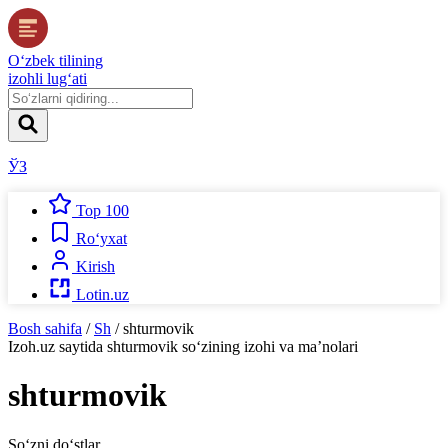
O‘zbek tilining
izohli lug‘ati
ЎЗ
Top 100
Ro‘yxat
Kirish
Lotin.uz
Bosh sahifa
/
Sh
/
shturmovik
Izoh.uz
saytida
shturmovik
so‘zining izohi va ma’nolari
shturmovik
So‘zni do‘stlar