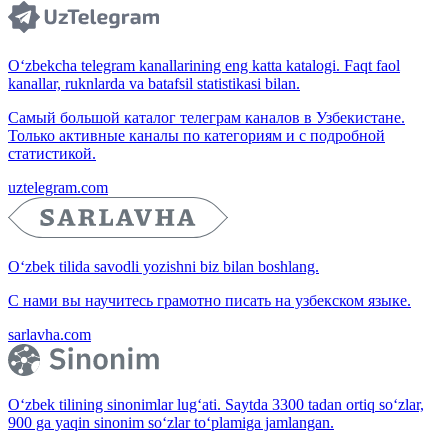
O‘zbekcha telegram kanallarining eng katta katalogi. Faqt faol
kanallar, ruknlarda va batafsil statistikasi bilan.
Самый большой каталог телеграм каналов в Узбекистане.
Только активные каналы по категориям и с подробной
статистикой.
uztelegram.com
O‘zbek tilida savodli yozishni biz bilan boshlang.
С нами вы научитесь грамотно писать на узбекском языке.
sarlavha.com
O‘zbek tilining sinonimlar lug‘ati. Saytda 3300 tadan ortiq so‘zlar,
900 ga yaqin sinonim so‘zlar to‘plamiga jamlangan.