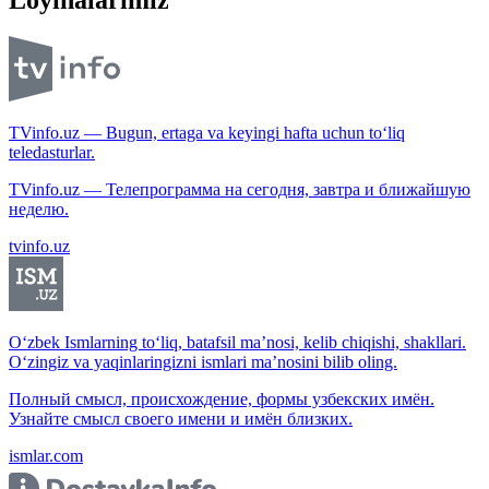
TVinfo.uz — Bugun, ertaga va keyingi hafta uchun to‘liq
teledasturlar.
TVinfo.uz — Телепрограмма на сегодня, завтра и ближайшую
неделю.
tvinfo.uz
O‘zbek Ismlarning to‘liq, batafsil ma’nosi, kelib chiqishi, shakllari.
O‘zingiz va yaqinlaringizni ismlari ma’nosini bilib oling.
Полный смысл, происхождение, формы узбекских имён.
Узнайте смысл своего имени и имён близких.
ismlar.com