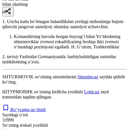
bilan ulashing
ot
1. Uncha katta boʻlmagan balandlikdan yerdagi nishonlarga hujum
qiluvchi jangovar samolyot; shunday samolyot uchuvchisi.
Komandirning havoda bergan buyrugʻi bilan Yoʻldoshning
shturmoviklar zvenosi eskadrilyaning boshqa ikki zvenosi
oʻrtasidagi pozitsiyani egalladi.
H. Gʻulom, Toshkentliklar
2.
tarixiy
Fashistlar Germaniyasida: harbiylashtirilgan natsistlar
tashkilotining aʼzosi.
SHTURMOVIK
so‘zining sinonimlarini
Sinonim.uz
saytida qidirib
ko‘ring.
ШТУРМОВИК
so‘zining kirillcha yozilishi
Lotin.uz
sayti
tomonidan taqdim qilingan.
Ro‘yxatga qo‘shish
Saytdagi o‘rni
33999
So‘zning teskari yozilishi