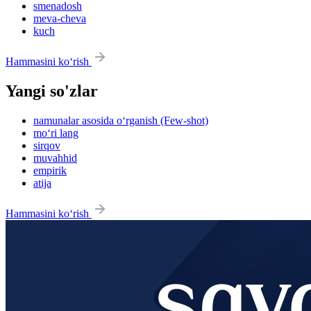
smenadosh
meva-cheva
kuch
Hammasini ko‘rish
Yangi so'zlar
namunalar asosida o‘rganish (Few-shot)
mo‘ri lang
sirqov
muvahhid
empirik
atija
Hammasini ko‘rish