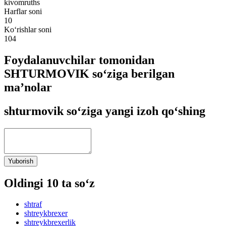
kivomruths
Harflar soni
10
Ko‘rishlar soni
104
Foydalanuvchilar tomonidan
SHTURMOVIK so‘ziga berilgan
ma’nolar
shturmovik so‘ziga yangi izoh qo‘shing
Yuborish
Oldingi 10 ta so‘z
shtraf
shtreykbrexer
shtreykbrexerlik