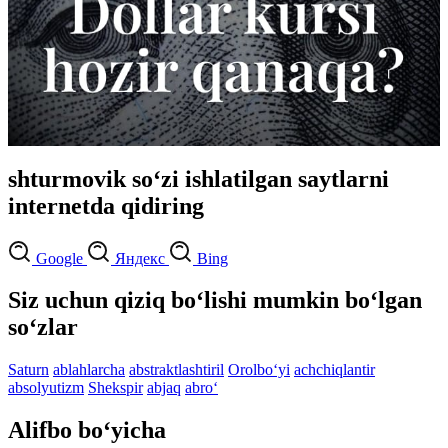
shturmovik so‘zi ishlatilgan saytlarni
internetda qidiring
Google
Яндекс
Bing
Siz uchun qiziq bo‘lishi mumkin bo‘lgan
so‘zlar
Saturn
ablahlarcha
abstraktlashtiril
Orolbo‘yi
achchiqlantir
absolyutizm
Shekspir
abjaq
abro‘
Alifbo bo‘yicha