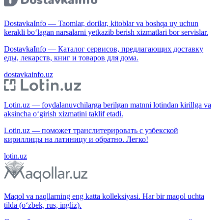
DostavkaInfo — Taomlar, dorilar, kitoblar va boshqa uy uchun
kerakli bo‘lagan narsalarni yetkazib berish xizmatlari bor servislar.
DostavkaInfo — Каталог сервисов, предлагающих доставку
еды, лекарств, книг и товаров для дома.
dostavkainfo.uz
Lotin.uz — foydalanuvchilarga berilgan matnni lotindan kirillga va
aksincha o‘girish xizmatini taklif etadi.
Lotin.uz — поможет транслитерировать с узбекской
кириллицы на латиницу и обратно. Легко!
lotin.uz
Maqol va naqllarning eng katta kolleksiyasi. Har bir maqol uchta
tilda (o‘zbek, rus, ingliz).