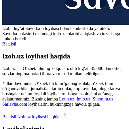
Izohli lugʻat
Savodxon
loyihasi bilan hamkorlikda yaratildi.
Savodxon dasturi matndagi imlo xatolarini aniqlash va tuzatishga
imkon beradi.
Batafsil
Izoh.uz loyihasi haqida
Izoh.uz — O‘zbek tilining xalqona izohli lug‘ati 35 000 dan ortiq
so‘zlarning ma’nolari ibora va misollar bilan keltirilgan.
Yillar davomida “O‘zbek tili kuni”ga bag‘ishlab, o‘zbek tilini
o‘rganuvchilar, jurnalistlar, tarjimonlar, kopirayterlar, blogerlar va
boshqalar uchun foydali loyihalarni ishga tushirishni an’anaga
aylantirganmiz. Bizning jamoa
Lotin.uz
,
Imlo.uz
,
Sinonim.uz
,
Sarlavha.com
loyihalarini hukmingizga havola qilgan.
Batafsil Izoh.uz loyihasi haqida
Loyihalarimiz