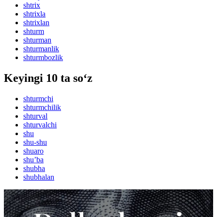
shtrix
shtrixla
shtrixlan
shturm
shturman
shturmanlik
shturmbozlik
Keyingi 10 ta so‘z
shturmchi
shturmchilik
shturval
shturvalchi
shu
shu-shu
shuaro
shuʼba
shubha
shubhalan