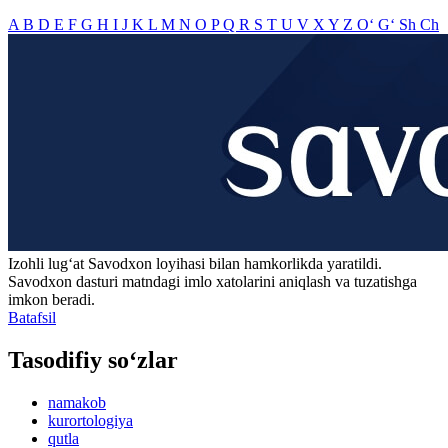
A
B
D
E
F
G
H
I
J
K
L
M
N
O
P
Q
R
S
T
U
V
X
Y
Z
O‘
G‘
Sh
Ch
Izohli lugʻat
Savodxon
loyihasi bilan hamkorlikda yaratildi.
Savodxon dasturi matndagi imlo xatolarini aniqlash va tuzatishga
imkon beradi.
Batafsil
Tasodifiy so‘zlar
namakob
kurortologiya
qutla