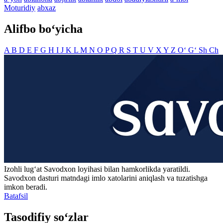
Moturidiy
abxaz
Alifbo bo‘yicha
A
B
D
E
F
G
H
I
J
K
L
M
N
O
P
Q
R
S
T
U
V
X
Y
Z
O‘
G‘
Sh
Ch
Izohli lugʻat
Savodxon
loyihasi bilan hamkorlikda yaratildi.
Savodxon dasturi matndagi imlo xatolarini aniqlash va tuzatishga
imkon beradi.
Batafsil
Tasodifiy so‘zlar