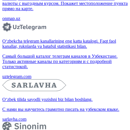
валюты с выгодным курсом. Покажет местоположение пункта
прямо на карте.
onmap.uz
O‘zbekcha telegram kanallarining eng katta katalogi. Faqt faol
kanallar, ruknlarda va batafsil statistikasi bilan.
Самый большой каталог телеграм каналов в Узбекистане.
Только активные каналы по категориям и с подробной
статистикой.
uztelegram.com
O‘zbek tilida savodli yozishni biz bilan boshlang.
С нами вы научитесь грамотно писать на узбекском языке.
sarlavha.com