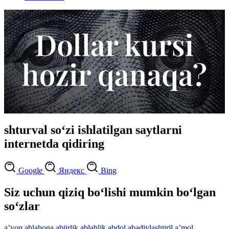
shturval so‘zi ishlatilgan saytlarni
internetda qidiring
Google
Яндекс
Bing
Siz uchun qiziq bo‘lishi mumkin bo‘lgan
so‘zlar
aʼyon
ablahona
abjirlik
ablahlik
abdol
abadiylashtiril
aʼmol