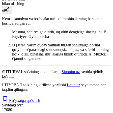
bilan ulashing
ot
Kema, samolyot va boshqalar turli xil mashinalarning harakatini
boshqaradigan rul.
Mastura, shturvalga oʻtirib, oq oltin dengiziga shoʻngʻidi.
B.
Fayziyev, Oydin kecha
U [Jerar] yarim oyday yaltirab turgan shturvalga qoʻlini
qoʻyib, roʻparasidagi son-sanoqsiz lampa., va siferblatlarning
koʻk, qizil, binafsha shuʼlalariga tikilib oʻtiribdi.
A. Muxtor,
Qanoti singan orzu
SHTURVAL
so‘zining sinonimlarini
Sinonim.uz
saytida qidirib
ko‘ring.
ШТУРВАЛ
so‘zining kirillcha yozilishi
Lotin.uz
sayti tomonidan
taqdim qilingan.
Ro‘yxatga qo‘shish
Saytdagi o‘rni
17080