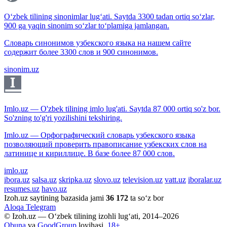
O‘zbek tilining sinonimlar lug‘ati. Saytda 3300 tadan ortiq so‘zlar,
900 ga yaqin sinonim so‘zlar to‘plamiga jamlangan.
Словарь синонимов узбекского языка на нашем сайте
содержит более 3300 слов и 900 синонимов.
sinonim.uz
Imlo.uz — O'zbek tilining imlo lug'ati. Saytda 87 000 ortiq so'z bor.
So'zning to'g'ri yozilishini tekshiring.
Imlo.uz — Орфографический словарь узбекского языка
позволяющий проверить правописание узбекских слов на
латинице и кириллице. В базе более 87 000 слов.
imlo.uz
ibora.uz
salsa.uz
skripka.uz
slovo.uz
television.uz
vatt.uz
iboralar.uz
resumes.uz
havo.uz
Izoh.uz saytining bazasida jami
36 172
ta so‘z bor
Aloqa
Telegram
© Izoh.uz — O‘zbek tilining izohli lug‘ati, 2014–2026
Obuna
va
GoodGroup
loyihasi.
18+