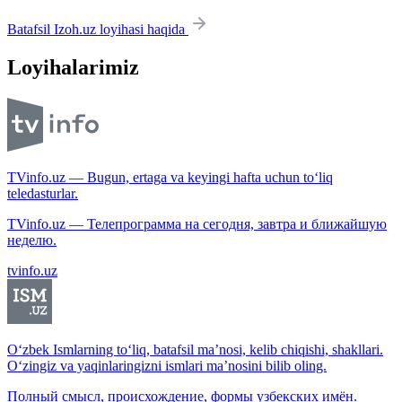
Batafsil Izoh.uz loyihasi haqida
Loyihalarimiz
TVinfo.uz — Bugun, ertaga va keyingi hafta uchun to‘liq
teledasturlar.
TVinfo.uz — Телепрограмма на сегодня, завтра и ближайшую
неделю.
tvinfo.uz
O‘zbek Ismlarning to‘liq, batafsil ma’nosi, kelib chiqishi, shakllari.
O‘zingiz va yaqinlaringizni ismlari ma’nosini bilib oling.
Полный смысл, происхождение, формы узбекских имён.