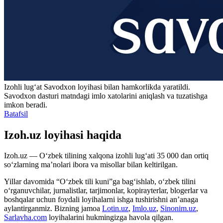
Izohli lugʻat
Savodxon
loyihasi bilan hamkorlikda yaratildi.
Savodxon dasturi matndagi imlo xatolarini aniqlash va tuzatishga
imkon beradi.
Batafsil
Izoh.uz loyihasi haqida
Izoh.uz — O‘zbek tilining xalqona izohli lug‘ati 35 000 dan ortiq
so‘zlarning ma’nolari ibora va misollar bilan keltirilgan.
Yillar davomida “O‘zbek tili kuni”ga bag‘ishlab, o‘zbek tilini
o‘rganuvchilar, jurnalistlar, tarjimonlar, kopirayterlar, blogerlar va
boshqalar uchun foydali loyihalarni ishga tushirishni an’anaga
aylantirganmiz. Bizning jamoa
Lotin.uz
,
Imlo.uz
,
Sinonim.uz
,
Sarlavha.com
loyihalarini hukmingizga havola qilgan.