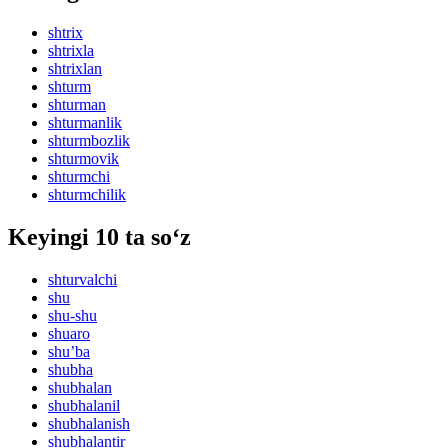
shtrix
shtrixla
shtrixlan
shturm
shturman
shturmanlik
shturmbozlik
shturmovik
shturmchi
shturmchilik
Keyingi 10 ta so‘z
shturvalchi
shu
shu-shu
shuaro
shuʼba
shubha
shubhalan
shubhalanil
shubhalanish
shubhalantir