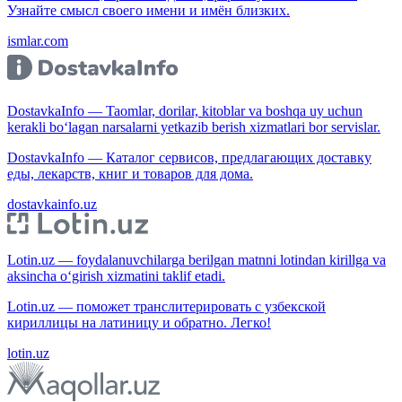
Узнайте смысл своего имени и имён близких.
ismlar.com
DostavkaInfo — Taomlar, dorilar, kitoblar va boshqa uy uchun
kerakli bo‘lagan narsalarni yetkazib berish xizmatlari bor servislar.
DostavkaInfo — Каталог сервисов, предлагающих доставку
еды, лекарств, книг и товаров для дома.
dostavkainfo.uz
Lotin.uz — foydalanuvchilarga berilgan matnni lotindan kirillga va
aksincha o‘girish xizmatini taklif etadi.
Lotin.uz — поможет транслитерировать с узбекской
кириллицы на латиницу и обратно. Легко!
lotin.uz