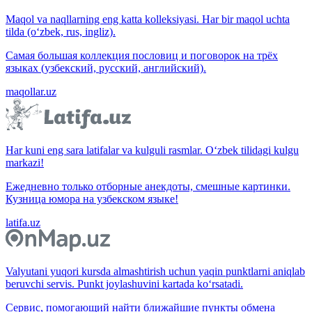
Maqol va naqllarning eng katta kolleksiyasi. Har bir maqol uchta
tilda (o‘zbek, rus, ingliz).
Самая большая коллекция пословиц и поговорок на трёх
языках (узбекский, русский, английский).
maqollar.uz
Har kuni eng sara latifalar va kulguli rasmlar. O‘zbek tilidagi kulgu
markazi!
Ежедневно только отборные анекдоты, смешные картинки.
Кузница юмора на узбекском языке!
latifa.uz
Valyutani yuqori kursda almashtirish uchun yaqin punktlarni aniqlab
beruvchi servis. Punkt joylashuvini kartada ko‘rsatadi.
Сервис, помогающий найти ближайшие пункты обмена