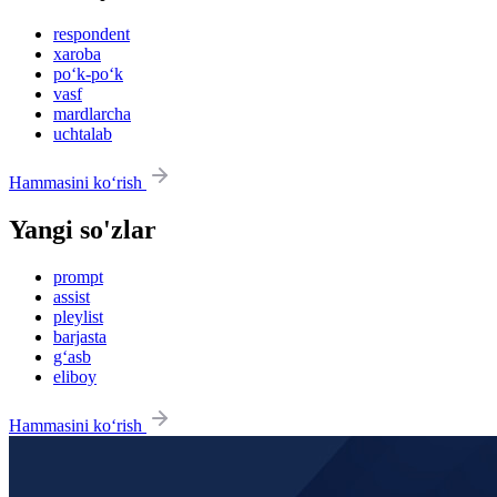
respondent
xaroba
po‘k-po‘k
vasf
mardlarcha
uchtalab
Hammasini ko‘rish
Yangi so'zlar
prompt
assist
pleylist
barjasta
g‘asb
eliboy
Hammasini ko‘rish