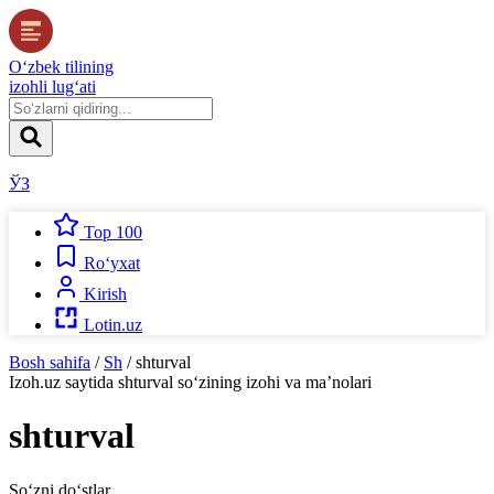
O‘zbek tilining
izohli lug‘ati
ЎЗ
Top 100
Ro‘yxat
Kirish
Lotin.uz
Bosh sahifa
/
Sh
/
shturval
Izoh.uz
saytida
shturval
so‘zining izohi va ma’nolari
shturval
So‘zni do‘stlar