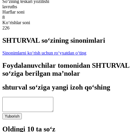
So‘zning teskari yozilishi
lavruths
Harflar soni
8
Ko‘rishlar soni
226
SHTURVAL so‘zining sinonimlari
Sinonimlarni ko‘rish uchun ro‘yxatdan o‘ting
Foydalanuvchilar tomonidan SHTURVAL
so‘ziga berilgan ma’nolar
shturval so‘ziga yangi izoh qo‘shing
Yuborish
Oldingi 10 ta so‘z