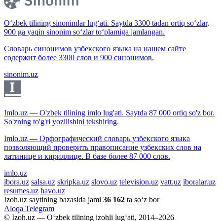
O‘zbek tilining sinonimlar lug‘ati. Saytda 3300 tadan ortiq so‘zlar,
900 ga yaqin sinonim so‘zlar to‘plamiga jamlangan.
Словарь синонимов узбекского языка на нашем сайте
содержит более 3300 слов и 900 синонимов.
sinonim.uz
Imlo.uz — O'zbek tilining imlo lug'ati. Saytda 87 000 ortiq so'z bor.
So'zning to'g'ri yozilishini tekshiring.
Imlo.uz — Орфографический словарь узбекского языка
позволяющий проверить правописание узбекских слов на
латинице и кириллице. В базе более 87 000 слов.
imlo.uz
ibora.uz
salsa.uz
skripka.uz
slovo.uz
television.uz
vatt.uz
iboralar.uz
resumes.uz
havo.uz
Izoh.uz saytining bazasida jami
36 162
ta so‘z bor
Aloqa
Telegram
© Izoh.uz — O‘zbek tilining izohli lug‘ati, 2014–2026