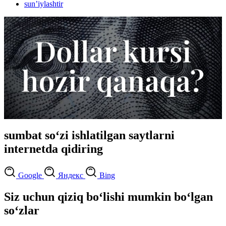
sunʼiylashtir
sumbat so‘zi ishlatilgan saytlarni
internetda qidiring
Google
Яндекс
Bing
Siz uchun qiziq bo‘lishi mumkin bo‘lgan
so‘zlar