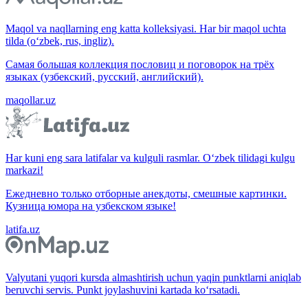
Maqol va naqllarning eng katta kolleksiyasi. Har bir maqol uchta
tilda (o‘zbek, rus, ingliz).
Самая большая коллекция пословиц и поговорок на трёх
языках (узбекский, русский, английский).
maqollar.uz
Har kuni eng sara latifalar va kulguli rasmlar. O‘zbek tilidagi kulgu
markazi!
Ежедневно только отборные анекдоты, смешные картинки.
Кузница юмора на узбекском языке!
latifa.uz
Valyutani yuqori kursda almashtirish uchun yaqin punktlarni aniqlab
beruvchi servis. Punkt joylashuvini kartada ko‘rsatadi.