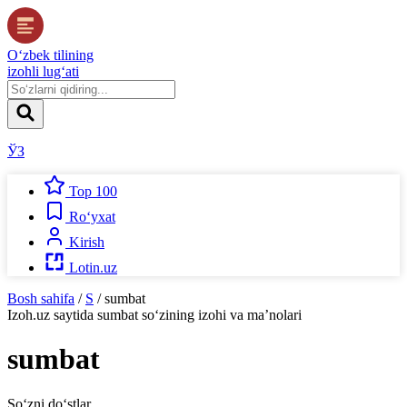
O‘zbek tilining
izohli lug‘ati
ЎЗ
Top 100
Ro‘yxat
Kirish
Lotin.uz
Bosh sahifa
/
S
/
sumbat
Izoh.uz
saytida
sumbat
so‘zining izohi va ma’nolari
sumbat
So‘zni do‘stlar