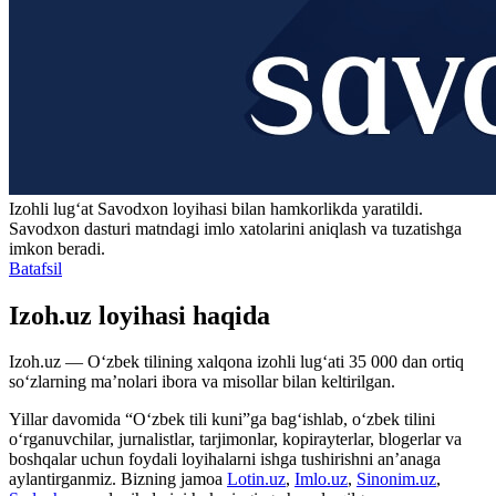
Izohli lugʻat
Savodxon
loyihasi bilan hamkorlikda yaratildi.
Savodxon dasturi matndagi imlo xatolarini aniqlash va tuzatishga
imkon beradi.
Batafsil
Izoh.uz loyihasi haqida
Izoh.uz — O‘zbek tilining xalqona izohli lug‘ati 35 000 dan ortiq
so‘zlarning ma’nolari ibora va misollar bilan keltirilgan.
Yillar davomida “O‘zbek tili kuni”ga bag‘ishlab, o‘zbek tilini
o‘rganuvchilar, jurnalistlar, tarjimonlar, kopirayterlar, blogerlar va
boshqalar uchun foydali loyihalarni ishga tushirishni an’anaga
aylantirganmiz. Bizning jamoa
Lotin.uz
,
Imlo.uz
,
Sinonim.uz
,