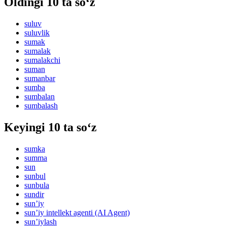
Oldingi 10 ta so‘z
suluv
suluvlik
sumak
sumalak
sumalakchi
suman
sumanbar
sumba
sumbalan
sumbalash
Keyingi 10 ta so‘z
sumka
summa
sun
sunbul
sunbula
sundir
sunʼiy
sun’iy intellekt agenti (AI Agent)
sunʼiylash