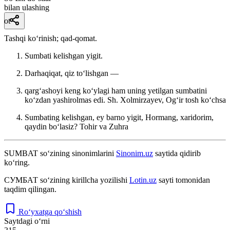
bilan ulashing
ot
Tashqi koʻrinish; qad-qomat.
Sumbati kelishgan yigit.
Darhaqiqat, qiz toʻlishgan —
qargʻashoyi keng koʻylagi ham uning yetilgan sumbatini
koʻzdan yashirolmas edi.
Sh. Xolmirzayev, Ogʻir tosh koʻchsa
Sumbating kelishgan, ey barno yigit, Hormang, xaridorim,
qaydin boʻlasiz?
Tohir va Zuhra
SUMBAT
so‘zining sinonimlarini
Sinonim.uz
saytida qidirib
ko‘ring.
СУМБАТ
so‘zining kirillcha yozilishi
Lotin.uz
sayti tomonidan
taqdim qilingan.
Ro‘yxatga qo‘shish
Saytdagi o‘rni