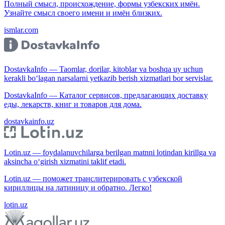
Полный смысл, происхождение, формы узбекских имён.
Узнайте смысл своего имени и имён близких.
ismlar.com
DostavkaInfo — Taomlar, dorilar, kitoblar va boshqa uy uchun
kerakli bo‘lagan narsalarni yetkazib berish xizmatlari bor servislar.
DostavkaInfo — Каталог сервисов, предлагающих доставку
еды, лекарств, книг и товаров для дома.
dostavkainfo.uz
Lotin.uz — foydalanuvchilarga berilgan matnni lotindan kirillga va
aksincha o‘girish xizmatini taklif etadi.
Lotin.uz — поможет транслитерировать с узбекской
кириллицы на латиницу и обратно. Легко!
lotin.uz