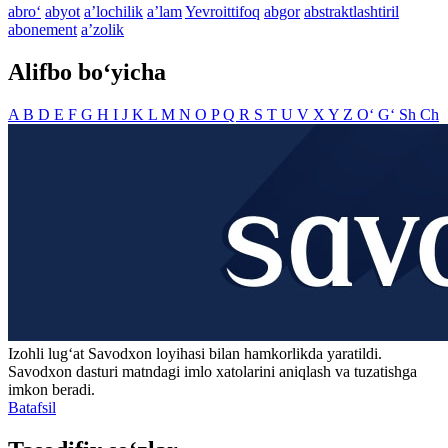
abro‘
abyot
aʼlochilik
aʼlam
Yevroittifoq
abgor
abstraktlashtiril
abonement
aʼzolik
Alifbo bo‘yicha
A
B
D
E
F
G
H
I
J
K
L
M
N
O
P
Q
R
S
T
U
V
X
Y
Z
O‘
G‘
Sh
Ch
Izohli lugʻat
Savodxon
loyihasi bilan hamkorlikda yaratildi.
Savodxon dasturi matndagi imlo xatolarini aniqlash va tuzatishga
imkon beradi.
Batafsil