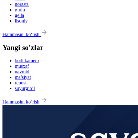
norasta
g‘ulu
gella
lisoniy
Hammasini ko‘rish
Yangi so'zlar
bodi kamera
musxaf
navmid
ma’siyat
repost
suyurg‘o‘l
Hammasini ko‘rish