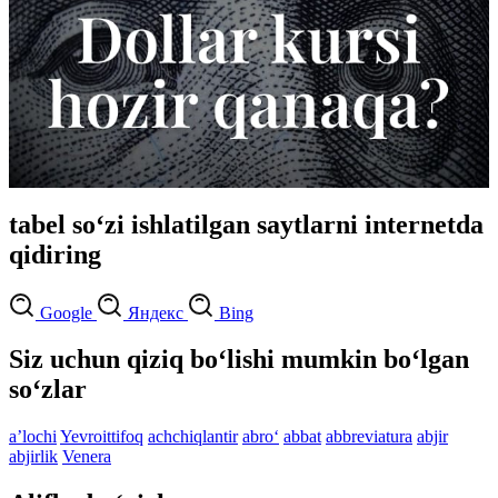
tabel so‘zi ishlatilgan saytlarni internetda
qidiring
Google
Яндекс
Bing
Siz uchun qiziq bo‘lishi mumkin bo‘lgan
so‘zlar
aʼlochi
Yevroittifoq
achchiqlantir
abro‘
abbat
abbreviatura
abjir
abjirlik
Venera