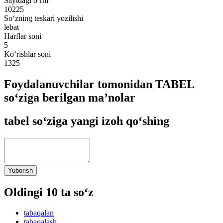
Saytdagi o‘rni
10225
So‘zning teskari yozilishi
lebat
Harflar soni
5
Ko‘rishlar soni
1325
Foydalanuvchilar tomonidan TABEL
so‘ziga berilgan ma’nolar
tabel so‘ziga yangi izoh qo‘shing
Yuborish
Oldingi 10 ta so‘z
tabaqalan
tabaqalash