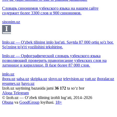
Словарь синонимов узбекского языка на нашем сайте
содержит более 3300 слов и 900 синонимов.
sinonim.uz
Imlo.uz — O'zbek tilining imlo lug'ati. Saytda 87 000 ortiq so'z bor.
So'zning to'g'ri yozilishini tekshiring.
Imlo.uz — Орфографический словарь узбекского языка
позволяющий проверить правописание узбекских слов на
латинице и кириллице. В базе более 87 000 слов.
imlo.uz
ibora.uz
salsa.uz
skripka.uz
slovo.uz
television.uz
vatt.uz
iboralar.uz
resumes.uz
havo.uz
Izoh.uz saytining bazasida jami
36 172
ta so‘z bor
Aloqa
Telegram
© Izoh.uz — O‘zbek tilining izohli lug‘ati, 2014–2026
Obuna
va
GoodGroup
loyihasi.
18+