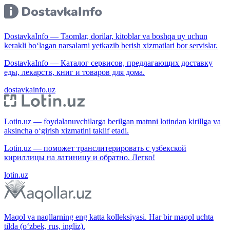
DostavkaInfo — Taomlar, dorilar, kitoblar va boshqa uy uchun
kerakli bo‘lagan narsalarni yetkazib berish xizmatlari bor servislar.
DostavkaInfo — Каталог сервисов, предлагающих доставку
еды, лекарств, книг и товаров для дома.
dostavkainfo.uz
Lotin.uz — foydalanuvchilarga berilgan matnni lotindan kirillga va
aksincha o‘girish xizmatini taklif etadi.
Lotin.uz — поможет транслитерировать с узбекской
кириллицы на латиницу и обратно. Легко!
lotin.uz
Maqol va naqllarning eng katta kolleksiyasi. Har bir maqol uchta
tilda (o‘zbek, rus, ingliz).