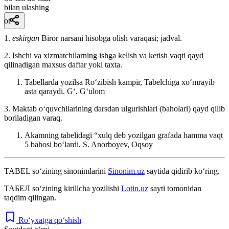
bilan ulashing
ot
1.
eskirgan
Biror narsani hisobga olish varaqasi; jadval.
2. Ishchi va xizmatchilarning ishga kelish va ketish vaqti qayd
qilinadigan maxsus daftar yoki taxta.
Tabellarda yozilsa Roʻzibish kampir, Tabelchiga xoʻmrayib
asta qaraydi.
Gʻ. Gʻulom
3. Maktab oʻquvchilarining darsdan ulgurishlari (baholari) qayd qilib
boriladigan varaq.
Akamning tabelidagi “xulq deb yozilgan grafada hamma vaqt
5 bahosi boʻlardi.
S. Anorboyev, Oqsoy
TABEL
so‘zining sinonimlarini
Sinonim.uz
saytida qidirib ko‘ring.
ТАБЕЛ
so‘zining kirillcha yozilishi
Lotin.uz
sayti tomonidan
taqdim qilingan.
Ro‘yxatga qo‘shish