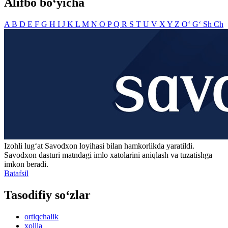
Alifbo bo‘yicha
A
B
D
E
F
G
H
I
J
K
L
M
N
O
P
Q
R
S
T
U
V
X
Y
Z
O‘
G‘
Sh
Ch
Izohli lugʻat
Savodxon
loyihasi bilan hamkorlikda yaratildi.
Savodxon dasturi matndagi imlo xatolarini aniqlash va tuzatishga
imkon beradi.
Batafsil
Tasodifiy so‘zlar
ortiqchalik
xolila