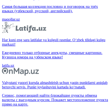
Самая большая коллекция пословиц и поговорок на трёх
языках (узбекский, русский, английский).
maqollar.uz
Har kuni eng sara latifalar va kulguli rasmlar. O‘zbek tilidagi kulgu
markazi!
Ежедневно только отборные анекдоты, смешные картинки.
Кузница юмора на узбекском языке!
latifa.uz
Valyutani yuqori kursda almashtirish uchun yaqin punktlarni aniqlab
beruvchi servis. Punkt joylashuvini kartada ko‘rsatadi.
Сервис, помогающий найти ближайшие пункты обмена
валюты с выгодным курсом. Покажет местоположение пункта
прямо на карте.