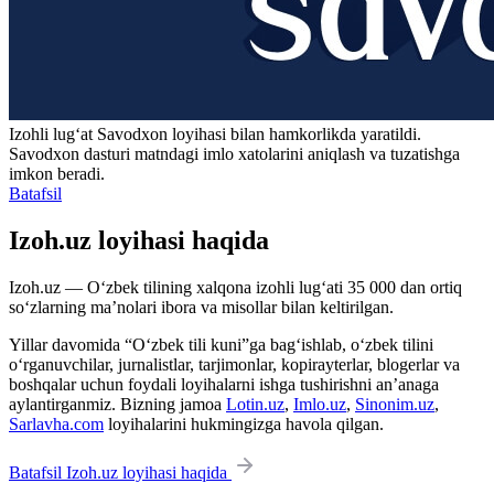
Izohli lugʻat
Savodxon
loyihasi bilan hamkorlikda yaratildi.
Savodxon dasturi matndagi imlo xatolarini aniqlash va tuzatishga
imkon beradi.
Batafsil
Izoh.uz loyihasi haqida
Izoh.uz — O‘zbek tilining xalqona izohli lug‘ati 35 000 dan ortiq
so‘zlarning ma’nolari ibora va misollar bilan keltirilgan.
Yillar davomida “O‘zbek tili kuni”ga bag‘ishlab, o‘zbek tilini
o‘rganuvchilar, jurnalistlar, tarjimonlar, kopirayterlar, blogerlar va
boshqalar uchun foydali loyihalarni ishga tushirishni an’anaga
aylantirganmiz. Bizning jamoa
Lotin.uz
,
Imlo.uz
,
Sinonim.uz
,
Sarlavha.com
loyihalarini hukmingizga havola qilgan.
Batafsil Izoh.uz loyihasi haqida