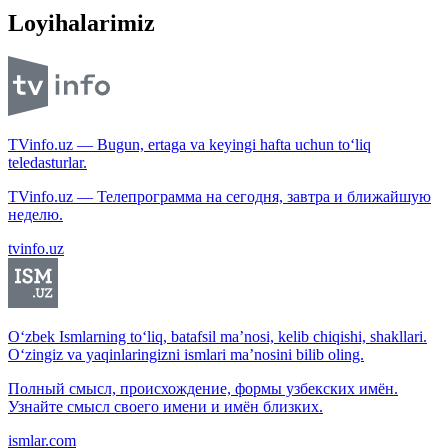
Loyihalarimiz
TVinfo.uz — Bugun, ertaga va keyingi hafta uchun to‘liq
teledasturlar.
TVinfo.uz — Телепрограмма на сегодня, завтра и ближайшую
неделю.
tvinfo.uz
O‘zbek Ismlarning to‘liq, batafsil ma’nosi, kelib chiqishi, shakllari.
O‘zingiz va yaqinlaringizni ismlari ma’nosini bilib oling.
Полный смысл, происхождение, формы узбекских имён.
Узнайте смысл своего имени и имён близких.
ismlar.com