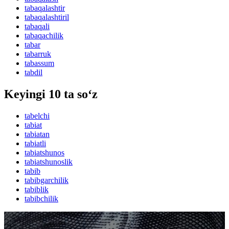
tabaqalashtir
tabaqalashtiril
tabaqali
tabaqachilik
tabar
tabarruk
tabassum
tabdil
Keyingi 10 ta so‘z
tabelchi
tabiat
tabiatan
tabiatli
tabiatshunos
tabiatshunoslik
tabib
tabibgarchilik
tabiblik
tabibchilik