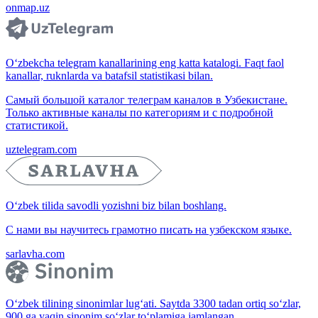
onmap.uz
O‘zbekcha telegram kanallarining eng katta katalogi. Faqt faol
kanallar, ruknlarda va batafsil statistikasi bilan.
Самый большой каталог телеграм каналов в Узбекистане.
Только активные каналы по категориям и с подробной
статистикой.
uztelegram.com
O‘zbek tilida savodli yozishni biz bilan boshlang.
С нами вы научитесь грамотно писать на узбекском языке.
sarlavha.com
O‘zbek tilining sinonimlar lug‘ati. Saytda 3300 tadan ortiq so‘zlar,
900 ga yaqin sinonim so‘zlar to‘plamiga jamlangan.