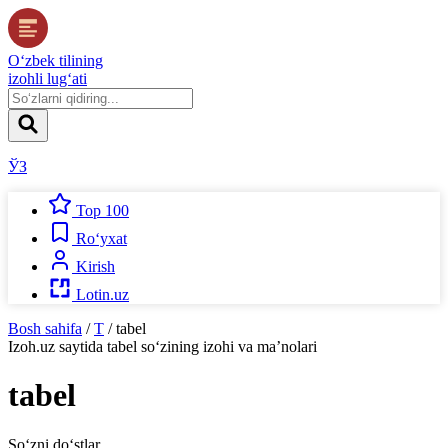
O‘zbek tilining
izohli lug‘ati
ЎЗ
Top 100
Ro‘yxat
Kirish
Lotin.uz
Bosh sahifa
/
T
/
tabel
Izoh.uz
saytida
tabel
so‘zining izohi va ma’nolari
tabel
So‘zni do‘stlar