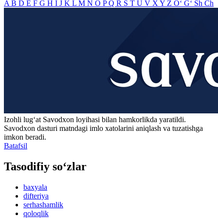
A
B
D
E
F
G
H
I
J
K
L
M
N
O
P
Q
R
S
T
U
V
X
Y
Z
O‘
G‘
Sh
Ch
Izohli lugʻat
Savodxon
loyihasi bilan hamkorlikda yaratildi.
Savodxon dasturi matndagi imlo xatolarini aniqlash va tuzatishga
imkon beradi.
Batafsil
Tasodifiy so‘zlar
baxyala
difteriya
serhashamlik
qoloqlik