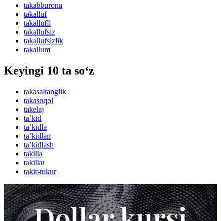
takabburona
takalluf
takallufli
takallufsiz
takallufsizlik
takallum
Keyingi 10 ta so‘z
takasaltanglik
takasoqol
takelaj
taʼkid
taʼkidla
taʼkidlan
taʼkidlash
takilla
takillat
takir-tukur