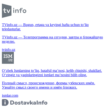
TVinfo.uz — Bugun, ertaga va keyingi hafta uchun to‘liq
teledasturlar.
TVinfo.uz — Телепрограмма на сегодня, завтра и ближайшую
неделю.
tvinfo.uz
O‘zbek Ismlarning to‘liq, batafsil ma’nosi, kelib chiqishi, shakllari.
O‘zingiz va yaqinlaringizni ismlari ma’nosini bilib oling.
Полный смысл, происхождение, формы узбекских имён.
Узнайте смысл своего имени и имён близких.
ismlar.com