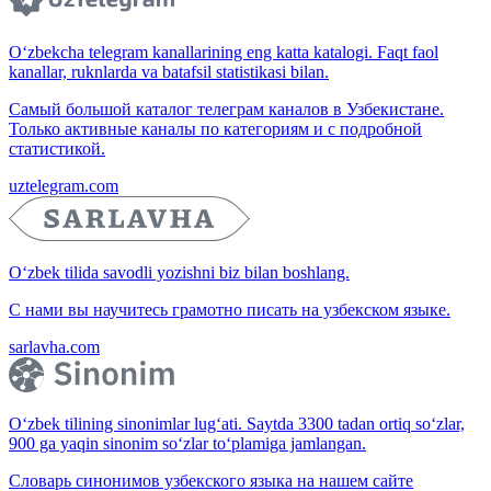
O‘zbekcha telegram kanallarining eng katta katalogi. Faqt faol
kanallar, ruknlarda va batafsil statistikasi bilan.
Самый большой каталог телеграм каналов в Узбекистане.
Только активные каналы по категориям и с подробной
статистикой.
uztelegram.com
O‘zbek tilida savodli yozishni biz bilan boshlang.
С нами вы научитесь грамотно писать на узбекском языке.
sarlavha.com
O‘zbek tilining sinonimlar lug‘ati. Saytda 3300 tadan ortiq so‘zlar,
900 ga yaqin sinonim so‘zlar to‘plamiga jamlangan.
Словарь синонимов узбекского языка на нашем сайте