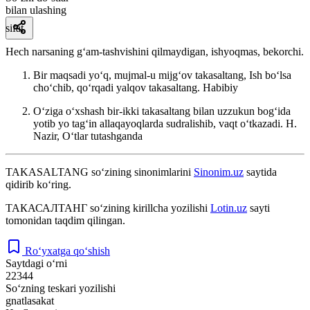
bilan ulashing
sifat
Hech narsaning gʻam-tashvishini qilmaydigan, ishyoqmas, bekorchi.
Bir maqsadi yoʻq, mujmal-u mijgʻov takasaltang, Ish boʻlsa
choʻchib, qoʻrqadi yalqov takasaltang.
Habibiy
Oʻziga oʻxshash bir-ikki takasaltang bilan uzzukun bogʻida
yotib yo tagʻin allaqayoqlarda sudralishib, vaqt oʻtkazadi.
H.
Nazir, Oʻtlar tutashganda
TAKASALTANG
so‘zining sinonimlarini
Sinonim.uz
saytida
qidirib ko‘ring.
ТАКАСАЛТАНГ
so‘zining kirillcha yozilishi
Lotin.uz
sayti
tomonidan taqdim qilingan.
Ro‘yxatga qo‘shish
Saytdagi o‘rni
22344
So‘zning teskari yozilishi
gnatlasakat