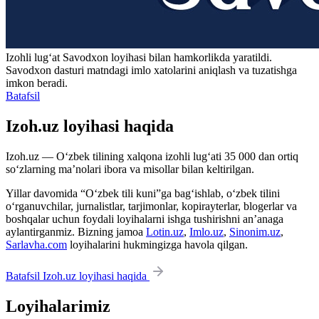
Izohli lugʻat
Savodxon
loyihasi bilan hamkorlikda yaratildi.
Savodxon dasturi matndagi imlo xatolarini aniqlash va tuzatishga
imkon beradi.
Batafsil
Izoh.uz loyihasi haqida
Izoh.uz — O‘zbek tilining xalqona izohli lug‘ati 35 000 dan ortiq
so‘zlarning ma’nolari ibora va misollar bilan keltirilgan.
Yillar davomida “O‘zbek tili kuni”ga bag‘ishlab, o‘zbek tilini
o‘rganuvchilar, jurnalistlar, tarjimonlar, kopirayterlar, blogerlar va
boshqalar uchun foydali loyihalarni ishga tushirishni an’anaga
aylantirganmiz. Bizning jamoa
Lotin.uz
,
Imlo.uz
,
Sinonim.uz
,
Sarlavha.com
loyihalarini hukmingizga havola qilgan.
Batafsil Izoh.uz loyihasi haqida
Loyihalarimiz