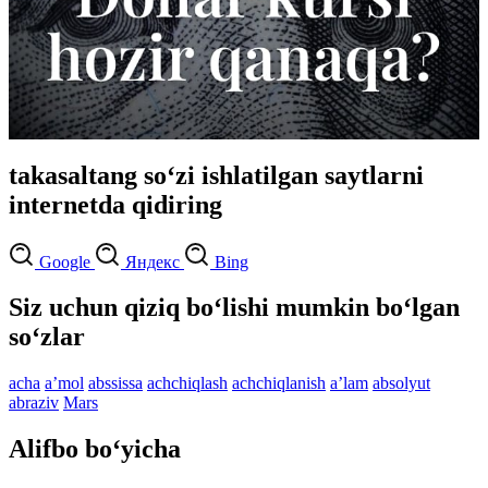
takasaltang so‘zi ishlatilgan saytlarni
internetda qidiring
Google
Яндекс
Bing
Siz uchun qiziq bo‘lishi mumkin bo‘lgan
so‘zlar
acha
aʼmol
abssissa
achchiqlash
achchiqlanish
aʼlam
absolyut
abraziv
Mars
Alifbo bo‘yicha