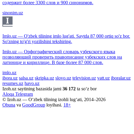
содержит более 3300 слов и 900 синонимов.
sinonim.uz
Imlo.uz — O'zbek tilining imlo lug'ati. Saytda 87 000 ortiq so'z bor.
So'zning to'g'ri yozilishini tekshiring.
Imlo.uz — Орфографический словарь узбекского языка
позволяющий проверить правописание узбекских слов на
латинице и кириллице. В базе более 87 000 слов.
imlo.uz
ibora.uz
salsa.uz
skripka.uz
slovo.uz
television.uz
vatt.uz
iboralar.uz
resumes.uz
havo.uz
Izoh.uz saytining bazasida jami
36 172
ta so‘z bor
Aloqa
Telegram
© Izoh.uz — O‘zbek tilining izohli lug‘ati, 2014–2026
Obuna
va
GoodGroup
loyihasi.
18+