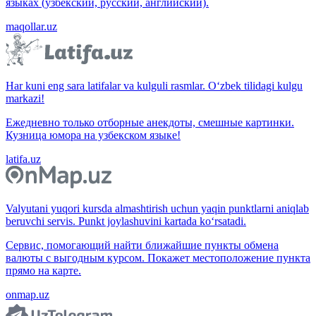
языках (узбекский, русский, английский).
maqollar.uz
Har kuni eng sara latifalar va kulguli rasmlar. O‘zbek tilidagi kulgu
markazi!
Ежедневно только отборные анекдоты, смешные картинки.
Кузница юмора на узбекском языке!
latifa.uz
Valyutani yuqori kursda almashtirish uchun yaqin punktlarni aniqlab
beruvchi servis. Punkt joylashuvini kartada ko‘rsatadi.
Сервис, помогающий найти ближайшие пункты обмена
валюты с выгодным курсом. Покажет местоположение пункта
прямо на карте.
onmap.uz