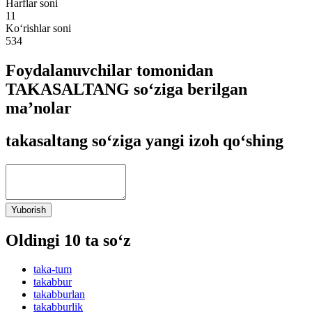
Harflar soni
11
Ko‘rishlar soni
534
Foydalanuvchilar tomonidan
TAKASALTANG so‘ziga berilgan
ma’nolar
takasaltang so‘ziga yangi izoh qo‘shing
Yuborish
Oldingi 10 ta so‘z
taka-tum
takabbur
takabburlan
takabburlik