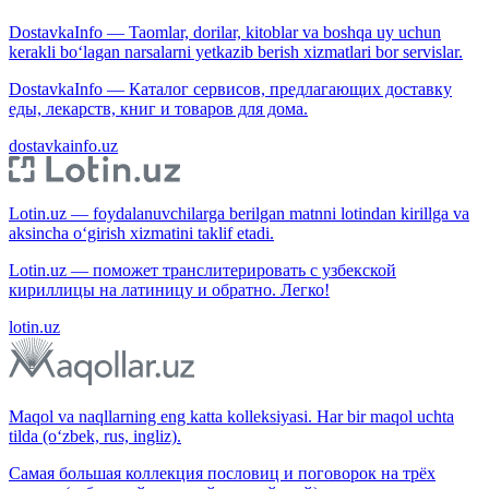
DostavkaInfo — Taomlar, dorilar, kitoblar va boshqa uy uchun
kerakli bo‘lagan narsalarni yetkazib berish xizmatlari bor servislar.
DostavkaInfo — Каталог сервисов, предлагающих доставку
еды, лекарств, книг и товаров для дома.
dostavkainfo.uz
Lotin.uz — foydalanuvchilarga berilgan matnni lotindan kirillga va
aksincha o‘girish xizmatini taklif etadi.
Lotin.uz — поможет транслитерировать с узбекской
кириллицы на латиницу и обратно. Легко!
lotin.uz
Maqol va naqllarning eng katta kolleksiyasi. Har bir maqol uchta
tilda (o‘zbek, rus, ingliz).
Самая большая коллекция пословиц и поговорок на трёх