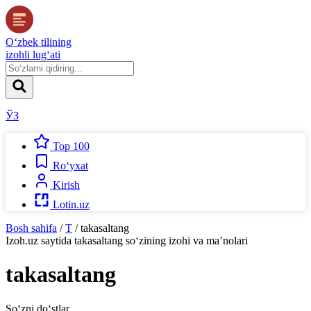
O‘zbek tilining
izohli lug‘ati
ЎЗ
Top 100
Ro‘yxat
Kirish
Lotin.uz
Bosh sahifa
/
T
/
takasaltang
Izoh.uz
saytida
takasaltang
so‘zining izohi va ma’nolari
takasaltang
So‘zni do‘stlar