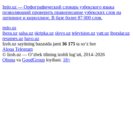
Imlo.uz — Орфографический словарь узбекского языка
позволяющий проверить правописание узбекских слов на
латинице и кириллице. В базе более 87 000 слов.
imlo.uz
ibora.uz
salsa.uz
skripka.uz
slovo.uz
television.uz
vatt.uz
iboralar.uz
resumes.uz
havo.uz
Izoh.uz saytining bazasida jami
36 175
ta so‘z bor
Aloqa
Telegram
© Izoh.uz — O‘zbek tilining izohli lug‘ati, 2014–2026
Obuna
va
GoodGroup
loyihasi.
18+