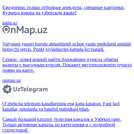
Ежедневно только отборные анекдоты, смешные картинки.
Кузница юмора на узбекском языке!
latifa.uz
Valyutani yuqori kursda almashtirish uchun yaqin punktlarni aniqlab
beruvchi servis. Punkt joylashuvini kartada ko‘rsatadi.
Сервис, помогающий найти ближайшие пункты обмена
валюты с выгодным курсом. Покажет местоположение пункта
прямо на карте.
onmap.uz
O‘zbekcha telegram kanallarining eng katta katalogi. Faqt faol
kanallar, ruknlarda va batafsil statistikasi bilan.
Самый большой каталог телеграм каналов в Узбекистане.
Только активные каналы по категориям и с подробной
статистикой.