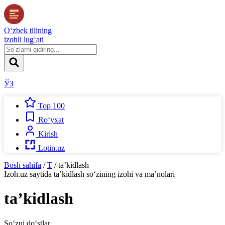
O‘zbek tilining
izohli lug‘ati
ЎЗ
Top 100
Ro‘yxat
Kirish
Lotin.uz
Bosh sahifa
/
T
/
taʼkidlash
Izoh.uz
saytida
taʼkidlash
so‘zining izohi va ma’nolari
taʼkidlash
So‘zni do‘stlar