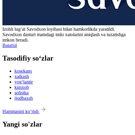
Izohli lugʻat
Savodxon
loyihasi bilan hamkorlikda yaratildi.
Savodxon dasturi matndagi imlo xatolarini aniqlash va tuzatishga
imkon beradi.
Batafsil
Tasodifiy so‘zlar
kosekans
xatkash
yog‘lantir
kimxob
solistka
ijodbaxsh
Hammasini ko‘rish
Yangi so'zlar