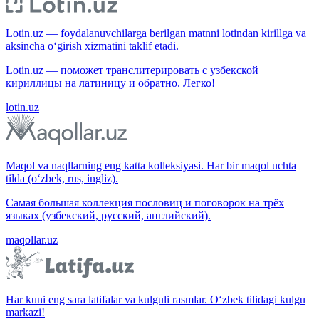
Lotin.uz — foydalanuvchilarga berilgan matnni lotindan kirillga va
aksincha o‘girish xizmatini taklif etadi.
Lotin.uz — поможет транслитерировать с узбекской
кириллицы на латиницу и обратно. Легко!
lotin.uz
Maqol va naqllarning eng katta kolleksiyasi. Har bir maqol uchta
tilda (o‘zbek, rus, ingliz).
Самая большая коллекция пословиц и поговорок на трёх
языках (узбекский, русский, английский).
maqollar.uz
Har kuni eng sara latifalar va kulguli rasmlar. O‘zbek tilidagi kulgu
markazi!