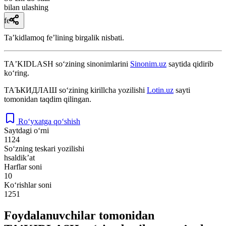
bilan ulashing
fe’l
Taʼkidlamoq feʼlining birgalik nisbati.
TAʼKIDLASH
so‘zining sinonimlarini
Sinonim.uz
saytida qidirib
ko‘ring.
ТАЪКИДЛАШ
so‘zining kirillcha yozilishi
Lotin.uz
sayti
tomonidan taqdim qilingan.
Ro‘yxatga qo‘shish
Saytdagi o‘rni
1124
So‘zning teskari yozilishi
hsaldikʼat
Harflar soni
10
Ko‘rishlar soni
1251
Foydalanuvchilar tomonidan