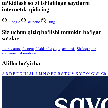
taʼkidlash so‘zi ishlatilgan saytlarni
internetda qidiring
Google
Яндекс
Bing
Siz uchun qiziq bo‘lishi mumkin bo‘lgan
so‘zlar
abbreviatura
abonent
ablahlarcha
abjaq
achimsiq
Shekspir
abr
abonement
aberratsion
Alifbo bo‘yicha
A
B
D
E
F
G
H
I
J
K
L
M
N
O
P
Q
R
S
T
U
V
X
Y
Z
O‘
G‘
Sh
Ch