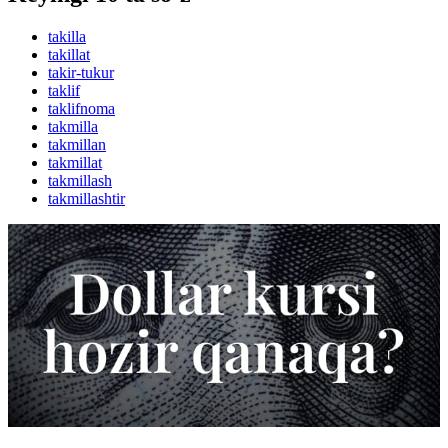
takilla
takillat
takir-tukur
taklif
taklifnoma
takmilla
takmillan
takmillat
takmillash
takmillashtir