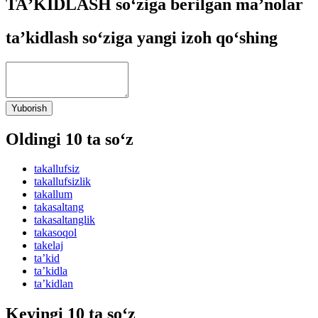
TAʼKIDLASH so‘ziga berilgan ma’nolar
taʼkidlash so‘ziga yangi izoh qo‘shing
Yuborish
Oldingi 10 ta so‘z
takallufsiz
takallufsizlik
takallum
takasaltang
takasaltanglik
takasoqol
takelaj
taʼkid
taʼkidla
taʼkidlan
Keyingi 10 ta so‘z