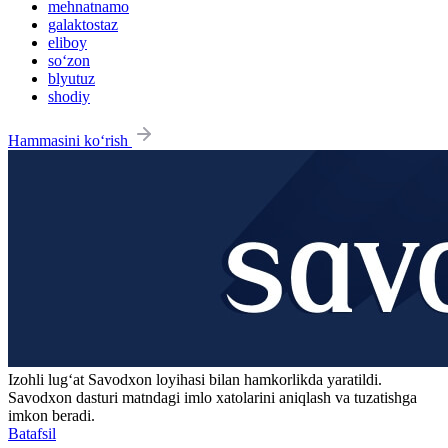
mehnatnamo
galaktostaz
eliboy
so‘zon
blyutuz
shodiy
Hammasini ko‘rish
Izohli lugʻat
Savodxon
loyihasi bilan hamkorlikda yaratildi.
Savodxon dasturi matndagi imlo xatolarini aniqlash va tuzatishga
imkon beradi.
Batafsil