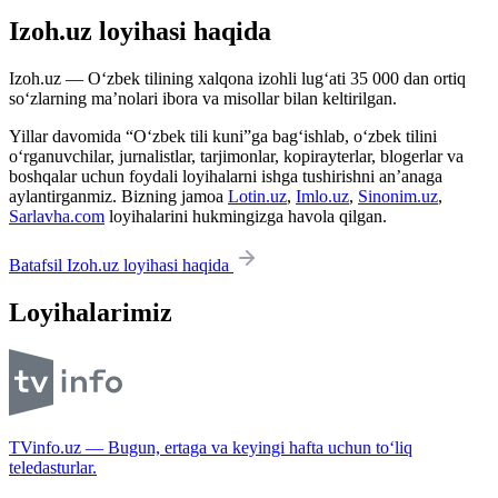
Izoh.uz loyihasi haqida
Izoh.uz — O‘zbek tilining xalqona izohli lug‘ati 35 000 dan ortiq
so‘zlarning ma’nolari ibora va misollar bilan keltirilgan.
Yillar davomida “O‘zbek tili kuni”ga bag‘ishlab, o‘zbek tilini
o‘rganuvchilar, jurnalistlar, tarjimonlar, kopirayterlar, blogerlar va
boshqalar uchun foydali loyihalarni ishga tushirishni an’anaga
aylantirganmiz. Bizning jamoa
Lotin.uz
,
Imlo.uz
,
Sinonim.uz
,
Sarlavha.com
loyihalarini hukmingizga havola qilgan.
Batafsil Izoh.uz loyihasi haqida
Loyihalarimiz
TVinfo.uz — Bugun, ertaga va keyingi hafta uchun to‘liq
teledasturlar.