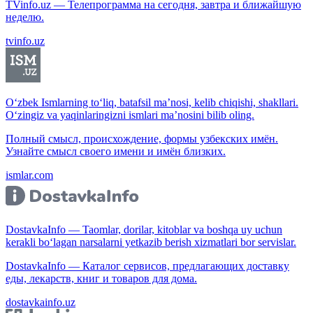
TVinfo.uz — Телепрограмма на сегодня, завтра и ближайшую
неделю.
tvinfo.uz
O‘zbek Ismlarning to‘liq, batafsil ma’nosi, kelib chiqishi, shakllari.
O‘zingiz va yaqinlaringizni ismlari ma’nosini bilib oling.
Полный смысл, происхождение, формы узбекских имён.
Узнайте смысл своего имени и имён близких.
ismlar.com
DostavkaInfo — Taomlar, dorilar, kitoblar va boshqa uy uchun
kerakli bo‘lagan narsalarni yetkazib berish xizmatlari bor servislar.
DostavkaInfo — Каталог сервисов, предлагающих доставку
еды, лекарств, книг и товаров для дома.
dostavkainfo.uz