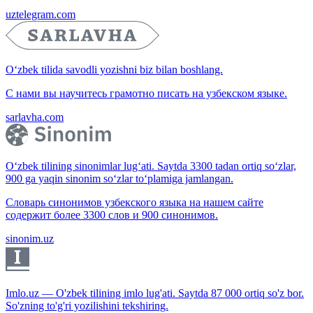
uztelegram.com
O‘zbek tilida savodli yozishni biz bilan boshlang.
С нами вы научитесь грамотно писать на узбекском языке.
sarlavha.com
O‘zbek tilining sinonimlar lug‘ati. Saytda 3300 tadan ortiq so‘zlar,
900 ga yaqin sinonim so‘zlar to‘plamiga jamlangan.
Словарь синонимов узбекского языка на нашем сайте
содержит более 3300 слов и 900 синонимов.
sinonim.uz
Imlo.uz — O'zbek tilining imlo lug'ati. Saytda 87 000 ortiq so'z bor.
So'zning to'g'ri yozilishini tekshiring.