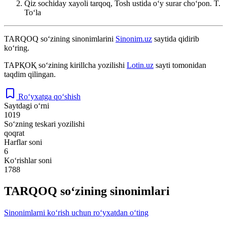
Qiz sochiday xayoli tarqoq, Tosh ustida oʻy surar choʻpon.
T.
Toʻla
TARQOQ
so‘zining sinonimlarini
Sinonim.uz
saytida qidirib
ko‘ring.
ТАРҚОҚ
so‘zining kirillcha yozilishi
Lotin.uz
sayti tomonidan
taqdim qilingan.
Ro‘yxatga qo‘shish
Saytdagi o‘rni
1019
So‘zning teskari yozilishi
qoqrat
Harflar soni
6
Ko‘rishlar soni
1788
TARQOQ so‘zining sinonimlari
Sinonimlarni ko‘rish uchun ro‘yxatdan o‘ting