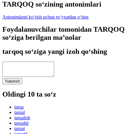
TARQOQ so‘zining antonimlari
Antonimlarni ko‘rish uchun ro‘yxatdan o‘ting
Foydalanuvchilar tomonidan TARQOQ
so‘ziga berilgan ma’nolar
tarqoq so‘ziga yangi izoh qo‘shing
Yuborish
Oldingi 10 ta so‘z
tarqa
tarqal
tarqalish
tarqaltir
tarqat
tarqatil