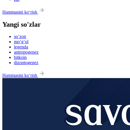
Hammasini ko‘rish
Yangi so'zlar
so‘zon
mo‘g‘ol
legenda
antropogenez
bitkoin
dizontogenez
Hammasini ko‘rish