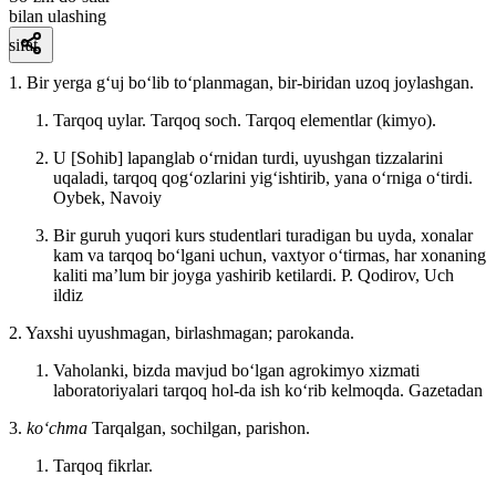
bilan ulashing
sifat
1. Bir yerga gʻuj boʻlib toʻplanmagan, bir-biridan uzoq joylashgan.
Tarqoq uylar. Tarqoq soch. Tarqoq elementlar (kimyo).
U [Sohib] lapanglab oʻrnidan turdi, uyushgan tizzalarini
uqaladi, tarqoq qogʻozlarini yigʻishtirib, yana oʻrniga oʻtirdi.
Oybek, Navoiy
Bir guruh yuqori kurs studentlari turadigan bu uyda, xonalar
kam va tarqoq boʻlgani uchun, vaxtyor oʻtirmas, har xonaning
kaliti maʼlum bir joyga yashirib ketilardi.
P. Qodirov, Uch
ildiz
2. Yaxshi uyushmagan, birlashmagan; parokanda.
Vaholanki, bizda mavjud boʻlgan agrokimyo xizmati
laboratoriyalari tarqoq hol-da ish koʻrib kelmoqda.
Gazetadan
3.
koʻchma
Tarqalgan, sochilgan, parishon.
Tarqoq fikrlar.