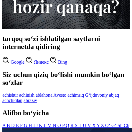
tarqoq so‘zi ishlatilgan saytlarni
internetda qidiring
Google
Яндекс
Bing
Siz uchun qiziq bo‘lishi mumkin bo‘lgan
so‘zlar
achishtir
achinish
ablahona
Avesto
achimsiq
G‘ijduvoniy
abjaq
achchiqlan
abraziv
Alifbo bo‘yicha
A
B
D
E
F
G
H
I
J
K
L
M
N
O
P
Q
R
S
T
U
V
X
Y
Z
O‘
G‘
Sh
Ch