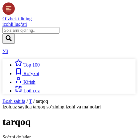
O‘zbek tilining
izohli lug‘ati
ЎЗ
Top 100
Ro‘yxat
Kirish
Lotin.uz
Bosh sahifa
/
T
/
tarqoq
Izoh.uz
saytida
tarqoq
so‘zining izohi va ma’nolari
tarqoq
So‘zni do‘stlar