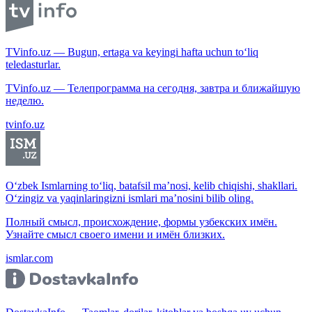
TVinfo.uz — Bugun, ertaga va keyingi hafta uchun to‘liq
teledasturlar.
TVinfo.uz — Телепрограмма на сегодня, завтра и ближайшую
неделю.
tvinfo.uz
O‘zbek Ismlarning to‘liq, batafsil ma’nosi, kelib chiqishi, shakllari.
O‘zingiz va yaqinlaringizni ismlari ma’nosini bilib oling.
Полный смысл, происхождение, формы узбекских имён.
Узнайте смысл своего имени и имён близких.
ismlar.com