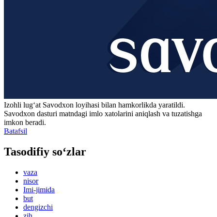
Izohli lugʻat
Savodxon
loyihasi bilan hamkorlikda yaratildi.
Savodxon dasturi matndagi imlo xatolarini aniqlash va tuzatishga
imkon beradi.
Batafsil
Tasodifiy so‘zlar
vaza
nisor
Imi-jimida
but
dengizchi
zih