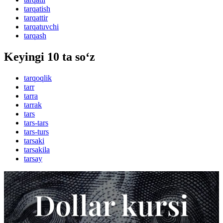
tarqatish
tarqattir
tarqatuvchi
tarqash
Keyingi 10 ta so‘z
tarqoqlik
tarr
tarra
tarrak
tars
tars-tars
tars-turs
tarsaki
tarsakila
tarsay