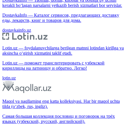
DostavkaInfo — Taomlar, dorilar, kitoblar va boshqa uy uchun
kerakli bo‘lagan narsalarni yetkazib berish xizmatlari bor servislar.
DostavkaInfo — Каталог сервисов, предлагающих доставку
еды, лекарств, книг и товаров для дома.
dostavkainfo.uz
Lotin.uz — foydalanuvchilarga berilgan matnni lotindan kirillga va
aksincha o‘girish xizmatini taklif etadi.
Lotin.uz — поможет транслитерировать с узбекской
кириллицы на латиницу и обратно. Легко!
lotin.uz
Maqol va naqllarning eng katta kolleksiyasi. Har bir maqol uchta
tilda (o‘zbek, rus, ingliz).
Самая большая коллекция пословиц и поговорок на трёх
языках (узбекский, русский, английский).