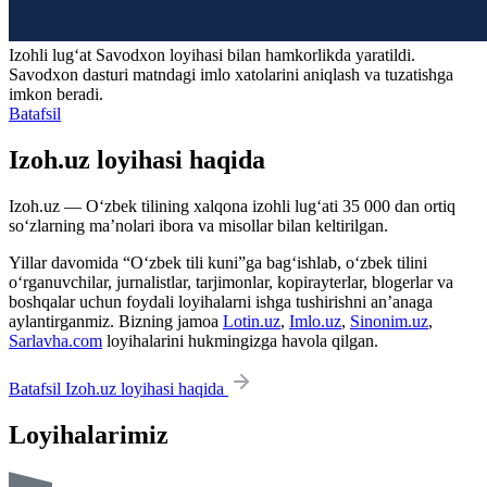
Izohli lugʻat
Savodxon
loyihasi bilan hamkorlikda yaratildi.
Savodxon dasturi matndagi imlo xatolarini aniqlash va tuzatishga
imkon beradi.
Batafsil
Izoh.uz loyihasi haqida
Izoh.uz — O‘zbek tilining xalqona izohli lug‘ati 35 000 dan ortiq
so‘zlarning ma’nolari ibora va misollar bilan keltirilgan.
Yillar davomida “O‘zbek tili kuni”ga bag‘ishlab, o‘zbek tilini
o‘rganuvchilar, jurnalistlar, tarjimonlar, kopirayterlar, blogerlar va
boshqalar uchun foydali loyihalarni ishga tushirishni an’anaga
aylantirganmiz. Bizning jamoa
Lotin.uz
,
Imlo.uz
,
Sinonim.uz
,
Sarlavha.com
loyihalarini hukmingizga havola qilgan.
Batafsil Izoh.uz loyihasi haqida
Loyihalarimiz