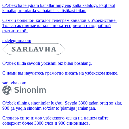
O‘zbekcha telegram kanallarining eng katta katalogi. Faqt faol
kanallar, ruknlarda va batafsil statistikasi bilan.
Самый большой каталог телеграм каналов в Узбекистане.
Только активные каналы по категориям и с подробной
статистикой.
uztelegram.com
O‘zbek tilida savodli yozishni biz bilan boshlang.
С нами вы научитесь грамотно писать на узбекском языке.
sarlavha.com
O‘zbek tilining sinonimlar lug‘ati. Saytda 3300 tadan ortiq so‘zlar,
900 ga yaqin sinonim so‘zlar to‘plamiga jamlangan.
Словарь синонимов узбекского языка на нашем сайте
содержит более 3300 слов и 900 синонимов.