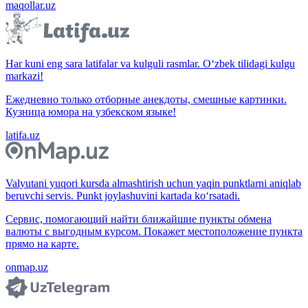
maqollar.uz
Har kuni eng sara latifalar va kulguli rasmlar. O‘zbek tilidagi kulgu
markazi!
Ежедневно только отборные анекдоты, смешные картинки.
Кузница юмора на узбекском языке!
latifa.uz
Valyutani yuqori kursda almashtirish uchun yaqin punktlarni aniqlab
beruvchi servis. Punkt joylashuvini kartada ko‘rsatadi.
Сервис, помогающий найти ближайшие пункты обмена
валюты с выгодным курсом. Покажет местоположение пункта
прямо на карте.
onmap.uz