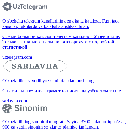
O‘zbekcha telegram kanallarining eng katta katalogi. Faqt faol
kanallar, ruknlarda va batafsil statistikasi bilan.
Самый большой каталог телеграм каналов в Узбекистане.
Только активные каналы по категориям и с подробной
статистикой.
uztelegram.com
O‘zbek tilida savodli yozishni biz bilan boshlang.
С нами вы научитесь грамотно писать на узбекском языке.
sarlavha.com
O‘zbek tilining sinonimlar lug‘ati. Saytda 3300 tadan ortiq so‘zlar,
900 ga yaqin sinonim so‘zlar to‘plamiga jamlangan.