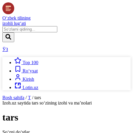
O‘zbek tilining
izohli lug‘ati
ЎЗ
Top 100
Ro‘yxat
Kirish
Lotin.uz
Bosh sahifa
/
T
/
tars
Izoh.uz
saytida
tars
so‘zining izohi va ma’nolari
tars
So‘zni do‘stlar