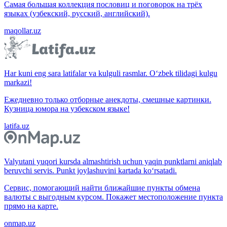
Самая большая коллекция пословиц и поговорок на трёх
языках (узбекский, русский, английский).
maqollar.uz
Har kuni eng sara latifalar va kulguli rasmlar. O‘zbek tilidagi kulgu
markazi!
Ежедневно только отборные анекдоты, смешные картинки.
Кузница юмора на узбекском языке!
latifa.uz
Valyutani yuqori kursda almashtirish uchun yaqin punktlarni aniqlab
beruvchi servis. Punkt joylashuvini kartada ko‘rsatadi.
Сервис, помогающий найти ближайшие пункты обмена
валюты с выгодным курсом. Покажет местоположение пункта
прямо на карте.
onmap.uz