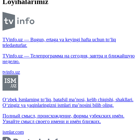
Loyihalarimiz
TVinfo.uz — Bugun, ertaga va keyingi hafta uchun to‘liq
teledasturlar.
TVinfo.uz — Телепрограмма на сегодня, завтра и ближайшую
неделю.
tvinfo.uz
O‘zbek Ismlarning to‘liq, batafsil ma’nosi, kelib chiqishi, shakllari.
O‘zingiz va yaqinlaringizni ismlari ma’nosini bilib oling.
Полный смысл, происхождение, формы узбекских имён.
Узнайте смысл своего имени и имён близких.
ismlar.com