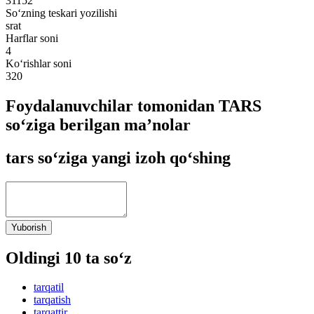
31152
So‘zning teskari yozilishi
srat
Harflar soni
4
Ko‘rishlar soni
320
Foydalanuvchilar tomonidan TARS
so‘ziga berilgan ma’nolar
tars so‘ziga yangi izoh qo‘shing
Yuborish
Oldingi 10 ta so‘z
tarqatil
tarqatish
tarqattir