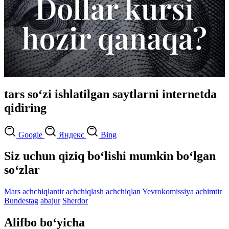
tars so‘zi ishlatilgan saytlarni internetda
qidiring
Google
Яндекс
Bing
Siz uchun qiziq bo‘lishi mumkin bo‘lgan
so‘zlar
Mars
achchiqlantir
achchiqlash
achchiqlan
Yevrokomissiya
achimtir
Bundestag
abajur
Sherdor
Alifbo bo‘yicha