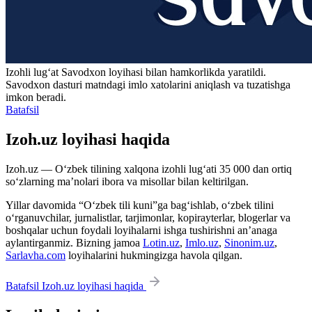
Izohli lugʻat
Savodxon
loyihasi bilan hamkorlikda yaratildi.
Savodxon dasturi matndagi imlo xatolarini aniqlash va tuzatishga
imkon beradi.
Batafsil
Izoh.uz loyihasi haqida
Izoh.uz — O‘zbek tilining xalqona izohli lug‘ati 35 000 dan ortiq
so‘zlarning ma’nolari ibora va misollar bilan keltirilgan.
Yillar davomida “O‘zbek tili kuni”ga bag‘ishlab, o‘zbek tilini
o‘rganuvchilar, jurnalistlar, tarjimonlar, kopirayterlar, blogerlar va
boshqalar uchun foydali loyihalarni ishga tushirishni an’anaga
aylantirganmiz. Bizning jamoa
Lotin.uz
,
Imlo.uz
,
Sinonim.uz
,
Sarlavha.com
loyihalarini hukmingizga havola qilgan.
Batafsil Izoh.uz loyihasi haqida