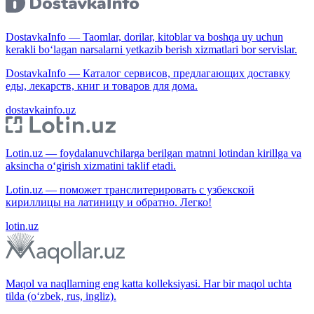
DostavkaInfo — Taomlar, dorilar, kitoblar va boshqa uy uchun
kerakli bo‘lagan narsalarni yetkazib berish xizmatlari bor servislar.
DostavkaInfo — Каталог сервисов, предлагающих доставку
еды, лекарств, книг и товаров для дома.
dostavkainfo.uz
Lotin.uz — foydalanuvchilarga berilgan matnni lotindan kirillga va
aksincha o‘girish xizmatini taklif etadi.
Lotin.uz — поможет транслитерировать с узбекской
кириллицы на латиницу и обратно. Легко!
lotin.uz
Maqol va naqllarning eng katta kolleksiyasi. Har bir maqol uchta
tilda (o‘zbek, rus, ingliz).