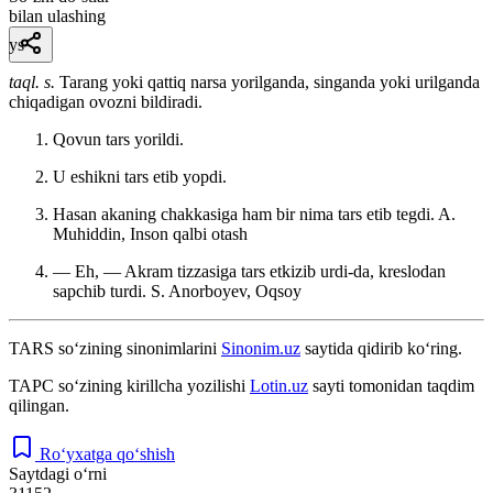
bilan ulashing
ys
taql. s.
Tarang yoki qattiq narsa yorilganda, singanda yoki urilganda
chiqadigan ovozni bildiradi.
Qovun tars yorildi.
U eshikni tars etib yopdi.
Hasan akaning chakkasiga ham bir nima tars etib tegdi.
A.
Muhiddin, Inson qalbi otash
— Eh, — Akram tizzasiga tars etkizib urdi-da, kreslodan
sapchib turdi.
S. Anorboyev, Oqsoy
TARS
so‘zining sinonimlarini
Sinonim.uz
saytida qidirib ko‘ring.
ТАРС
so‘zining kirillcha yozilishi
Lotin.uz
sayti tomonidan taqdim
qilingan.
Ro‘yxatga qo‘shish
Saytdagi o‘rni