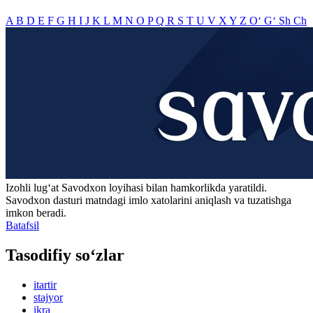
A
B
D
E
F
G
H
I
J
K
L
M
N
O
P
Q
R
S
T
U
V
X
Y
Z
O‘
G‘
Sh
Ch
Izohli lugʻat
Savodxon
loyihasi bilan hamkorlikda yaratildi.
Savodxon dasturi matndagi imlo xatolarini aniqlash va tuzatishga
imkon beradi.
Batafsil
Tasodifiy so‘zlar
itartir
stajyor
ikra