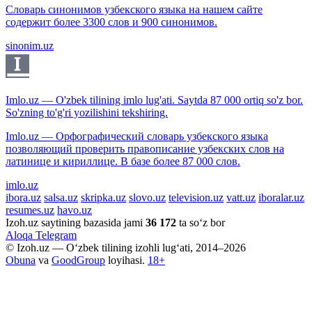
Словарь синонимов узбекского языка на нашем сайте
содержит более 3300 слов и 900 синонимов.
sinonim.uz
Imlo.uz — O'zbek tilining imlo lug'ati. Saytda 87 000 ortiq so'z bor.
So'zning to'g'ri yozilishini tekshiring.
Imlo.uz — Орфографический словарь узбекского языка
позволяющий проверить правописание узбекских слов на
латинице и кириллице. В базе более 87 000 слов.
imlo.uz
ibora.uz
salsa.uz
skripka.uz
slovo.uz
television.uz
vatt.uz
iboralar.uz
resumes.uz
havo.uz
Izoh.uz saytining bazasida jami
36 172
ta so‘z bor
Aloqa
Telegram
© Izoh.uz — O‘zbek tilining izohli lug‘ati, 2014–2026
Obuna
va
GoodGroup
loyihasi.
18+