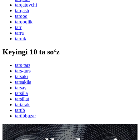
tarqatuvchi
tarqash
tarqoq
tarqoqlik
tarr
tarra
tarrak
Keyingi 10 ta so‘z
tars-tars
tars-turs
tarsaki
tarsakila
tarsay
tarsilla
tarsillat
tartarak
tartib
tartibbuzar