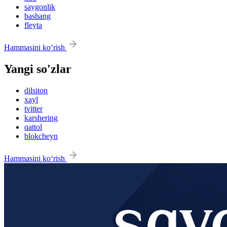
saygonlik
bashang
fleyta
Hammasini ko‘rish
Yangi so'zlar
dilsiton
xayl
tvitter
karshering
qattol
blokcheyn
Hammasini ko‘rish