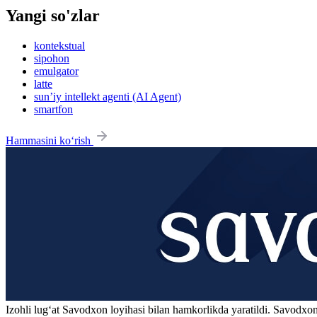
Yangi so'zlar
kontekstual
sipohon
emulgator
latte
sun’iy intellekt agenti (AI Agent)
smartfon
Hammasini ko‘rish
Izohli lugʻat
Savodxon
loyihasi bilan hamkorlikda yaratildi. Savodxon