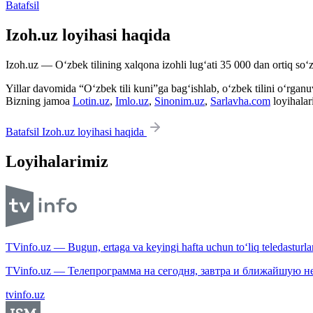
Batafsil
Izoh.uz loyihasi haqida
Izoh.uz — O‘zbek tilining xalqona izohli lug‘ati 35 000 dan ortiq so‘zl
Yillar davomida “O‘zbek tili kuni”ga bag‘ishlab, o‘zbek tilini o‘rganuvc
Bizning jamoa
Lotin.uz
,
Imlo.uz
,
Sinonim.uz
,
Sarlavha.com
loyihalar
Batafsil Izoh.uz loyihasi haqida
Loyihalarimiz
TVinfo.uz — Bugun, ertaga va keyingi hafta uchun to‘liq teledasturlar
TVinfo.uz — Телепрограмма на сегодня, завтра и ближайшую н
tvinfo.uz