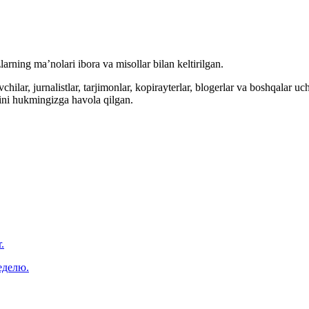
arning ma’nolari ibora va misollar bilan keltirilgan.
hilar, jurnalistlar, tarjimonlar, kopirayterlar, blogerlar va boshqalar u
ini hukmingizga havola qilgan.
.
еделю.