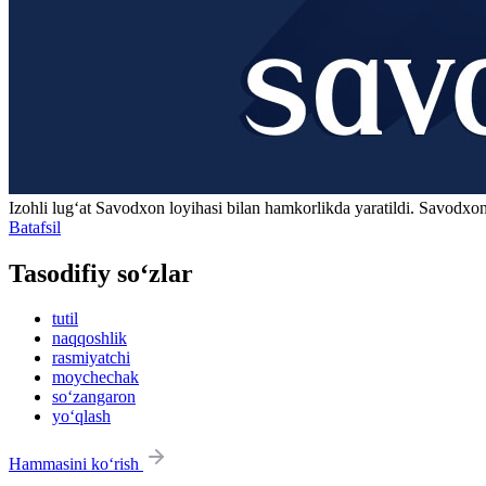
Izohli lugʻat
Savodxon
loyihasi bilan hamkorlikda yaratildi. Savodxon
Batafsil
Tasodifiy so‘zlar
tutil
naqqoshlik
rasmiyatchi
moychechak
so‘zangaron
yo‘qlash
Hammasini ko‘rish