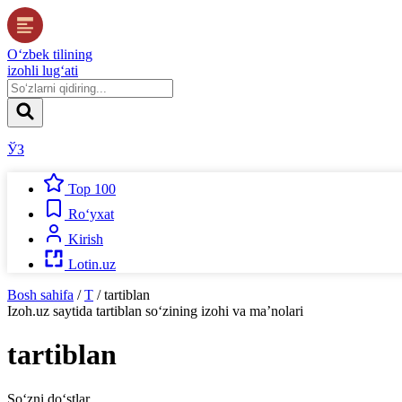
O‘zbek tilining
izohli lug‘ati
ЎЗ
Top 100
Ro‘yxat
Kirish
Lotin.uz
Bosh sahifa
/
T
/
tartiblan
Izoh.uz
saytida
tartiblan
so‘zining izohi va ma’nolari
tartiblan
So‘zni do‘stlar