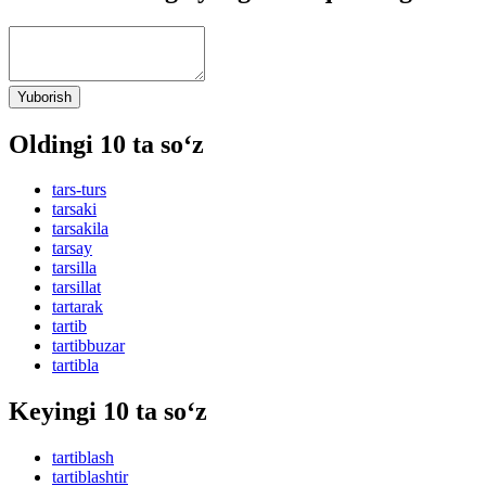
Yuborish
Oldingi 10 ta so‘z
tars-turs
tarsaki
tarsakila
tarsay
tarsilla
tarsillat
tartarak
tartib
tartibbuzar
tartibla
Keyingi 10 ta so‘z
tartiblash
tartiblashtir