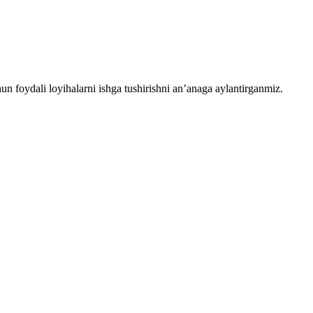
chun foydali loyihalarni ishga tushirishni an’anaga aylantirganmiz.