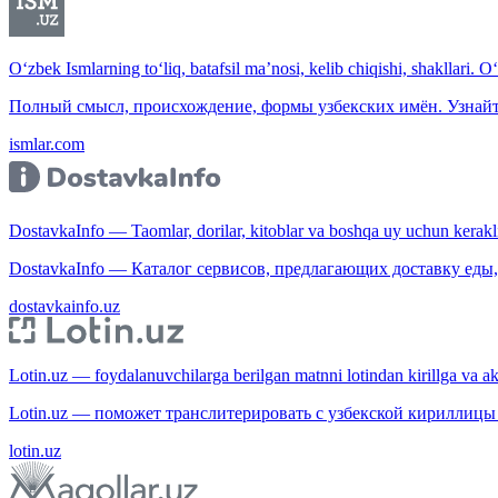
O‘zbek Ismlarning to‘liq, batafsil ma’nosi, kelib chiqishi, shakllari. O
Полный смысл, происхождение, формы узбекских имён. Узнайт
ismlar.com
DostavkaInfo — Taomlar, dorilar, kitoblar va boshqa uy uchun kerakli b
DostavkaInfo — Каталог сервисов, предлагающих доставку еды, 
dostavkainfo.uz
Lotin.uz — foydalanuvchilarga berilgan matnni lotindan kirillga va aksi
Lotin.uz — поможет транслитерировать с узбекской кириллицы 
lotin.uz