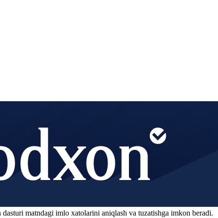
 dasturi matndagi imlo xatolarini aniqlash va tuzatishga imkon beradi.