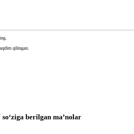
ing.
aqdim qilingan.
o‘ziga berilgan ma’nolar