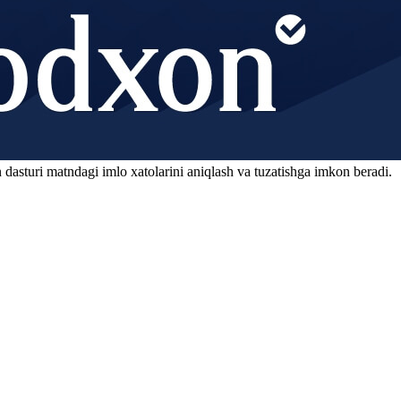
 dasturi matndagi imlo xatolarini aniqlash va tuzatishga imkon beradi.