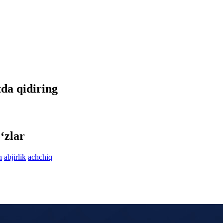
tda qidiring
‘zlar
n
abjirlik
achchiq