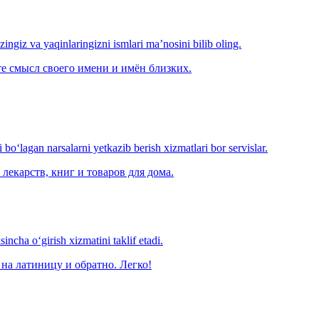
‘zingiz va yaqinlaringizni ismlari ma’nosini bilib oling.
е смысл своего имени и имён близких.
o‘lagan narsalarni yetkazib berish xizmatlari bor servislar.
лекарств, книг и товаров для дома.
ncha o‘girish xizmatini taklif etadi.
на латиницу и обратно. Легко!