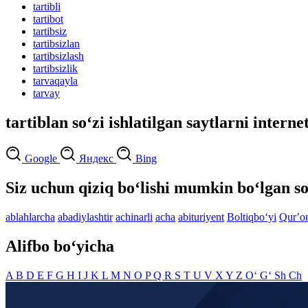
tartibli
tartibot
tartibsiz
tartibsizlan
tartibsizlash
tartibsizlik
tarvaqayla
tarvay
tartiblan so‘zi ishlatilgan saytlarni interne
Google
Яндекс
Bing
Siz uchun qiziq bo‘lishi mumkin bo‘lgan so
ablahlarcha
abadiylashtir
achinarli
acha
abituriyent
Boltiqbo‘yi
Qurʼo
Alifbo bo‘yicha
A
B
D
E
F
G
H
I
J
K
L
M
N
O
P
Q
R
S
T
U
V
X
Y
Z
O‘
G‘
Sh
Ch