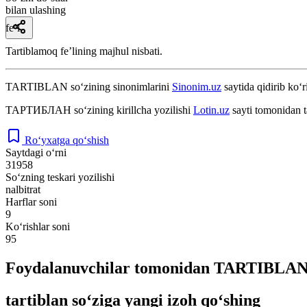
bilan ulashing
fe’l
Tartiblamoq feʼlining majhul nisbati.
TARTIBLAN
so‘zining sinonimlarini
Sinonim.uz
saytida qidirib ko‘r
ТАРТИБЛАН
so‘zining kirillcha yozilishi
Lotin.uz
sayti tomonidan t
Ro‘yxatga qo‘shish
Saytdagi o‘rni
31958
So‘zning teskari yozilishi
nalbitrat
Harflar soni
9
Ko‘rishlar soni
95
Foydalanuvchilar tomonidan TARTIBLAN s
tartiblan so‘ziga yangi izoh qo‘shing