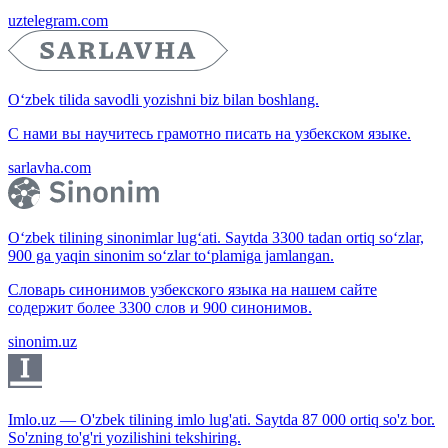
uztelegram.com
O‘zbek tilida savodli yozishni biz bilan boshlang.
С нами вы научитесь грамотно писать на узбекском языке.
sarlavha.com
O‘zbek tilining sinonimlar lug‘ati. Saytda 3300 tadan ortiq so‘zlar,
900 ga yaqin sinonim so‘zlar to‘plamiga jamlangan.
Словарь синонимов узбекского языка на нашем сайте
содержит более 3300 слов и 900 синонимов.
sinonim.uz
Imlo.uz — O'zbek tilining imlo lug'ati. Saytda 87 000 ortiq so'z bor.
So'zning to'g'ri yozilishini tekshiring.