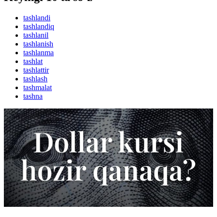
tashlandi
tashlandiq
tashlanil
tashlanish
tashlanma
tashlat
tashlattir
tashlash
tashmalat
tashna