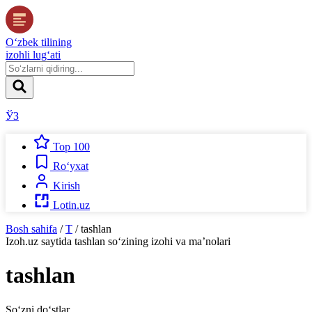
O‘zbek tilining
izohli lug‘ati
ЎЗ
Top 100
Ro‘yxat
Kirish
Lotin.uz
Bosh sahifa
/
T
/
tashlan
Izoh.uz
saytida
tashlan
so‘zining izohi va ma’nolari
tashlan
So‘zni do‘stlar