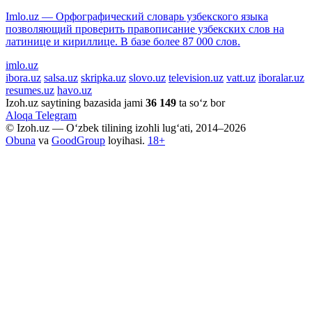
Imlo.uz — Орфографический словарь узбекского языка
позволяющий проверить правописание узбекских слов на
латинице и кириллице. В базе более 87 000 слов.
imlo.uz
ibora.uz
salsa.uz
skripka.uz
slovo.uz
television.uz
vatt.uz
iboralar.uz
resumes.uz
havo.uz
Izoh.uz saytining bazasida jami
36 149
ta so‘z bor
Aloqa
Telegram
© Izoh.uz — O‘zbek tilining izohli lug‘ati, 2014–2026
Obuna
va
GoodGroup
loyihasi.
18+