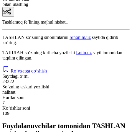
bilan ulashing
fe’l
Tashlamoq feʼlining majhul nisbati.
TASHLAN
so‘zining sinonimlarini
Sinonim.uz
saytida qidirib
ko‘ring.
ТАШЛАН
so‘zining kirillcha yozilishi
Lotin.uz
sayti tomonidan
taqdim qilingan.
Ro‘yxatga qo‘shish
Saytdagi o‘rni
23222
So‘zning teskari yozilishi
nalhsat
Harflar soni
7
Ko‘rishlar soni
109
Foydalanuvchilar tomonidan TASHLAN