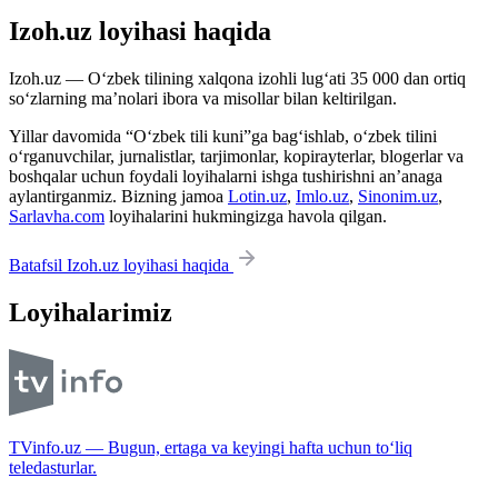
Izoh.uz loyihasi haqida
Izoh.uz — O‘zbek tilining xalqona izohli lug‘ati 35 000 dan ortiq
so‘zlarning ma’nolari ibora va misollar bilan keltirilgan.
Yillar davomida “O‘zbek tili kuni”ga bag‘ishlab, o‘zbek tilini
o‘rganuvchilar, jurnalistlar, tarjimonlar, kopirayterlar, blogerlar va
boshqalar uchun foydali loyihalarni ishga tushirishni an’anaga
aylantirganmiz. Bizning jamoa
Lotin.uz
,
Imlo.uz
,
Sinonim.uz
,
Sarlavha.com
loyihalarini hukmingizga havola qilgan.
Batafsil Izoh.uz loyihasi haqida
Loyihalarimiz
TVinfo.uz — Bugun, ertaga va keyingi hafta uchun to‘liq
teledasturlar.