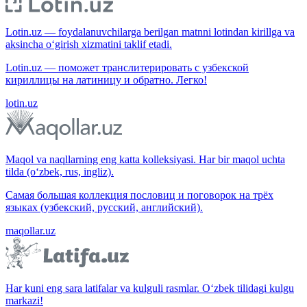
Lotin.uz — foydalanuvchilarga berilgan matnni lotindan kirillga va
aksincha o‘girish xizmatini taklif etadi.
Lotin.uz — поможет транслитерировать с узбекской
кириллицы на латиницу и обратно. Легко!
lotin.uz
Maqol va naqllarning eng katta kolleksiyasi. Har bir maqol uchta
tilda (o‘zbek, rus, ingliz).
Самая большая коллекция пословиц и поговорок на трёх
языках (узбекский, русский, английский).
maqollar.uz
Har kuni eng sara latifalar va kulguli rasmlar. O‘zbek tilidagi kulgu
markazi!