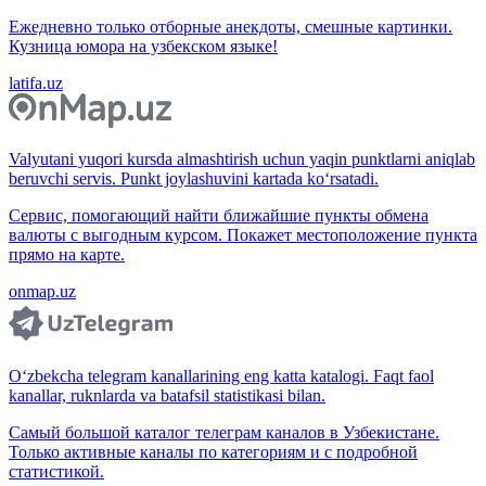
Ежедневно только отборные анекдоты, смешные картинки.
Кузница юмора на узбекском языке!
latifa.uz
Valyutani yuqori kursda almashtirish uchun yaqin punktlarni aniqlab
beruvchi servis. Punkt joylashuvini kartada ko‘rsatadi.
Сервис, помогающий найти ближайшие пункты обмена
валюты с выгодным курсом. Покажет местоположение пункта
прямо на карте.
onmap.uz
O‘zbekcha telegram kanallarining eng katta katalogi. Faqt faol
kanallar, ruknlarda va batafsil statistikasi bilan.
Самый большой каталог телеграм каналов в Узбекистане.
Только активные каналы по категориям и с подробной
статистикой.