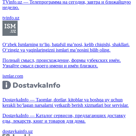
TVinfo.uz — Телепрограмма на сегодня, завтра и ближайшую
неделю.
tvinfo.uz
O‘zbek Ismlarning to‘liq, batafsil ma’nosi, kelib chiqishi, shakllari.
O‘zingiz va yaqinlaringizni ismlari ma’nosini bilib oling.
Полный смысл, происхождение, формы узбекских имён.
Узнайте смысл своего имени и имён близких.
ismlar.com
DostavkaInfo — Taomlar, dorilar, kitoblar va boshqa uy uchun
kerakli bo‘lagan narsalarni yetkazib berish xizmatlari bor servislar.
DostavkaInfo — Каталог сервисов, предлагающих доставку
еды, лекарств, книг и товаров для дома.
dostavkainfo.uz