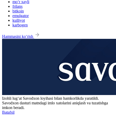
mo‘r xayli
frilans
bitkoin
emulgator
kulliyot
karbogen
Hammasini ko‘rish
Izohli lugʻat
Savodxon
loyihasi bilan hamkorlikda yaratildi.
Savodxon dasturi matndagi imlo xatolarini aniqlash va tuzatishga
imkon beradi.
Batafsil