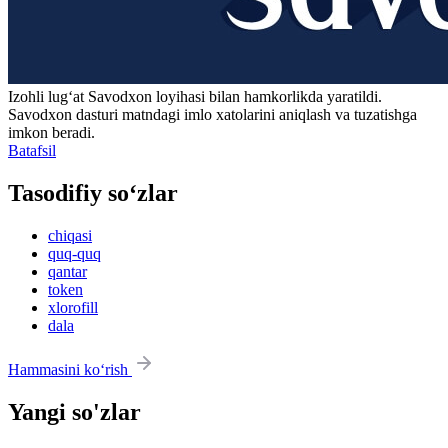
Izohli lugʻat
Savodxon
loyihasi bilan hamkorlikda yaratildi.
Savodxon dasturi matndagi imlo xatolarini aniqlash va tuzatishga
imkon beradi.
Batafsil
Tasodifiy so‘zlar
chiqasi
quq-quq
qantar
token
xlorofill
dala
Hammasini ko‘rish
Yangi so'zlar