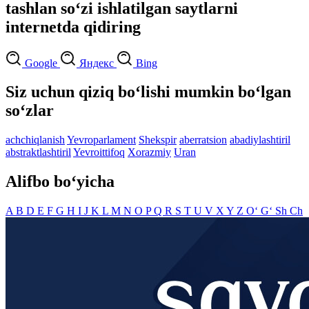
tashlan so‘zi ishlatilgan saytlarni
internetda qidiring
Google
Яндекс
Bing
Siz uchun qiziq bo‘lishi mumkin bo‘lgan
so‘zlar
achchiqlanish
Yevroparlament
Shekspir
aberratsion
abadiylashtiril
abstraktlashtiril
Yevroittifoq
Xorazmiy
Uran
Alifbo bo‘yicha
A
B
D
E
F
G
H
I
J
K
L
M
N
O
P
Q
R
S
T
U
V
X
Y
Z
O‘
G‘
Sh
Ch