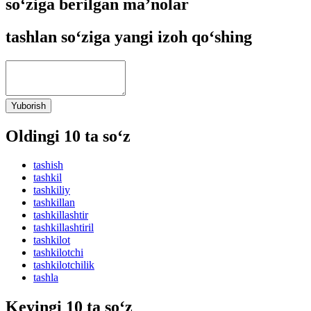
so‘ziga berilgan ma’nolar
tashlan so‘ziga yangi izoh qo‘shing
Yuborish
Oldingi 10 ta so‘z
tashish
tashkil
tashkiliy
tashkillan
tashkillashtir
tashkillashtiril
tashkilot
tashkilotchi
tashkilotchilik
tashla
Keyingi 10 ta so‘z