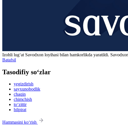
Izohli lugʻat
Savodxon
loyihasi bilan hamkorlikda yaratildi. Savodxon
Batafsil
Tasodifiy so‘zlar
yegizdirish
sayxunobodlik
chaqin
chimchish
to‘zittir
hilpirat
Hammasini ko‘rish