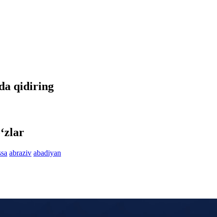
tda qidiring
‘zlar
ssa
abraziv
abadiyan