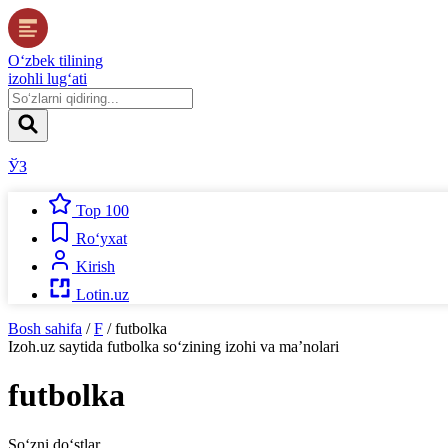
O‘zbek tilining
izohli lug‘ati
ЎЗ
Top 100
Ro‘yxat
Kirish
Lotin.uz
Bosh sahifa
/
F
/
futbolka
Izoh.uz
saytida
futbolka
so‘zining izohi va ma’nolari
futbolka
So‘zni do‘stlar