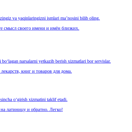
‘zingiz va yaqinlaringizni ismlari ma’nosini bilib oling.
е смысл своего имени и имён близких.
o‘lagan narsalarni yetkazib berish xizmatlari bor servislar.
лекарств, книг и товаров для дома.
ncha o‘girish xizmatini taklif etadi.
на латиницу и обратно. Легко!