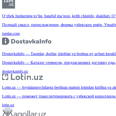
O‘zbek Ismlarning to‘liq, batafsil ma’nosi, kelib chiqishi, shakllari. O
Полный смысл, происхождение, формы узбекских имён. Узнайт
ismlar.com
DostavkaInfo — Taomlar, dorilar, kitoblar va boshqa uy uchun kerakli b
DostavkaInfo — Каталог сервисов, предлагающих доставку еды, 
dostavkainfo.uz
Lotin.uz — foydalanuvchilarga berilgan matnni lotindan kirillga va aksi
Lotin.uz — поможет транслитерировать с узбекской кириллицы 
lotin.uz