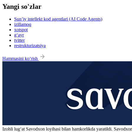
Yangi so'zlar
Sun’iy intellekt kod agentlari (AI Code Agents)
izillamoq
xotspot
g‘ayr
tvitter
restrukturizatsiya
Hammasini ko‘rish
Izohli lugʻat
Savodxon
loyihasi bilan hamkorlikda yaratildi. Savodxon