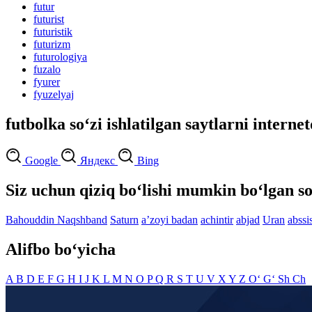
futur
futurist
futuristik
futurizm
futurologiya
fuzalo
fyurer
fyuzelyaj
futbolka so‘zi ishlatilgan saytlarni interne
Google
Яндекс
Bing
Siz uchun qiziq bo‘lishi mumkin bo‘lgan so
Bahouddin Naqshband
Saturn
aʼzoyi badan
achintir
abjad
Uran
abssi
Alifbo bo‘yicha
A
B
D
E
F
G
H
I
J
K
L
M
N
O
P
Q
R
S
T
U
V
X
Y
Z
O‘
G‘
Sh
Ch