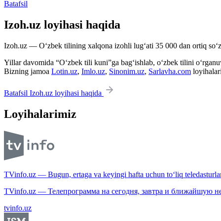
Batafsil
Izoh.uz loyihasi haqida
Izoh.uz — O‘zbek tilining xalqona izohli lug‘ati 35 000 dan ortiq so‘zl
Yillar davomida “O‘zbek tili kuni”ga bag‘ishlab, o‘zbek tilini o‘rganuvc
Bizning jamoa
Lotin.uz
,
Imlo.uz
,
Sinonim.uz
,
Sarlavha.com
loyihalar
Batafsil Izoh.uz loyihasi haqida
Loyihalarimiz
TVinfo.uz — Bugun, ertaga va keyingi hafta uchun to‘liq teledasturlar
TVinfo.uz — Телепрограмма на сегодня, завтра и ближайшую н
tvinfo.uz