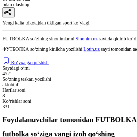
bilan ulashing
ot
Yengi kalta trikotajdan tikilgan sport koʻylagi.
FUTBOLKA
so‘zining sinonimlarini
Sinonim.uz
saytida qidirib ko‘ri
ФУТБОЛКА
so‘zining kirillcha yozilishi
Lotin.uz
sayti tomonidan ta
Ro‘yxatga qo‘shish
Saytdagi o‘rni
4521
So‘zning teskari yozilishi
aklobtuf
Harflar soni
8
Ko‘rishlar soni
331
Foydalanuvchilar tomonidan FUTBOLKA s
futbolka so‘ziga yangi izoh qo‘shing