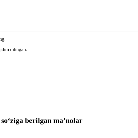
ng.
qdim qilingan.
o‘ziga berilgan ma’nolar