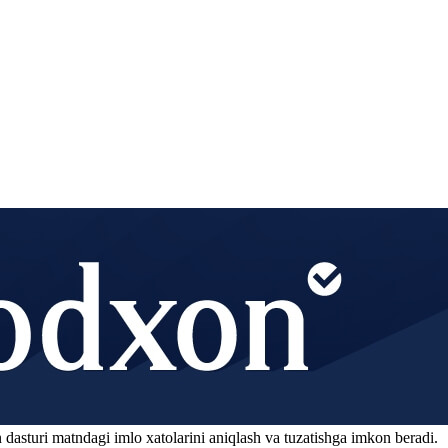
 dasturi matndagi imlo xatolarini aniqlash va tuzatishga imkon beradi.