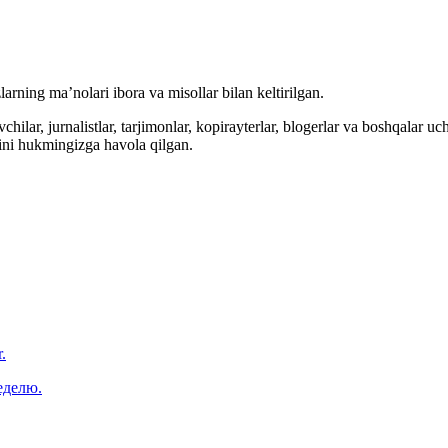
arning ma’nolari ibora va misollar bilan keltirilgan.
hilar, jurnalistlar, tarjimonlar, kopirayterlar, blogerlar va boshqalar u
ini hukmingizga havola qilgan.
.
еделю.