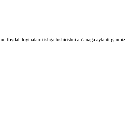
chun foydali loyihalarni ishga tushirishni an’anaga aylantirganmiz.