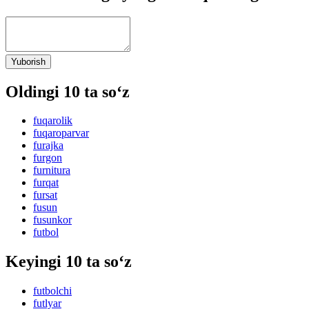
Yuborish
Oldingi 10 ta so‘z
fuqarolik
fuqaroparvar
furajka
furgon
furnitura
furqat
fursat
fusun
fusunkor
futbol
Keyingi 10 ta so‘z
futbolchi
futlyar