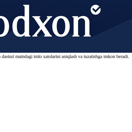
 dasturi matndagi imlo xatolarini aniqlash va tuzatishga imkon beradi.