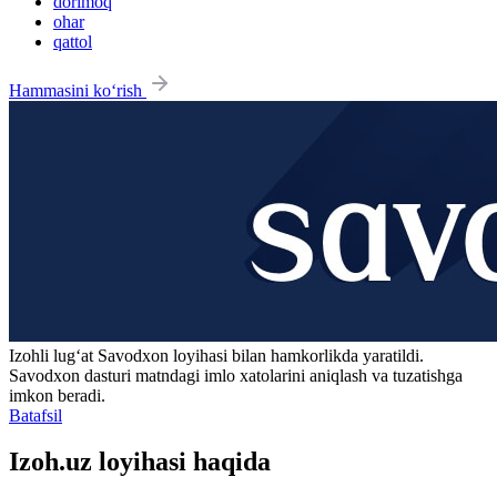
dorimoq
ohar
qattol
Hammasini ko‘rish
Izohli lugʻat
Savodxon
loyihasi bilan hamkorlikda yaratildi.
Savodxon dasturi matndagi imlo xatolarini aniqlash va tuzatishga
imkon beradi.
Batafsil
Izoh.uz loyihasi haqida