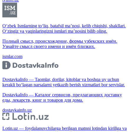
O‘zbek Ismlarning to‘liq, batafsil ma’nosi, kelib chiqishi, shakllari.
O‘zingiz va yaqinlaringizni ismlari ma’nosini bilib oling.
Полный смысл, происхождение, формы узбекских имён.
Узнайте смысл своего имени и имён близких.
ismlar.com
DostavkaInfo — Taomlar, dorilar, kitoblar va boshqa uy uchun
kerakli bo‘lagan narsalarni yetkazib berish xizmatlari bor servislar.
DostavkaInfo — Каталог сервисов, предлагающих доставку
еды, лекарств, книг и товаров для дома.
dostavkainfo.uz
Lotin.uz — foydalanuvchilarga berilgan matnni lotindan kirillga va