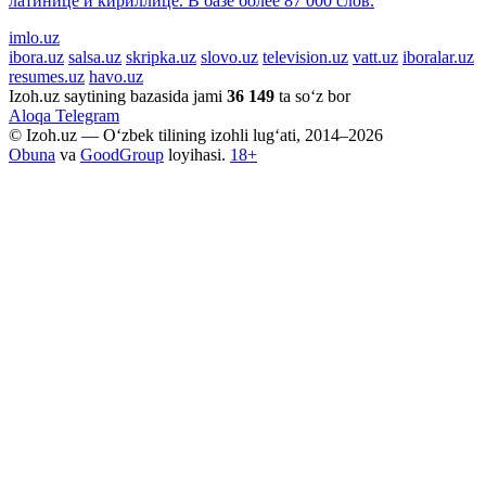
латинице и кириллице. В базе более 87 000 слов.
imlo.uz
ibora.uz
salsa.uz
skripka.uz
slovo.uz
television.uz
vatt.uz
iboralar.uz
resumes.uz
havo.uz
Izoh.uz saytining bazasida jami
36 149
ta so‘z bor
Aloqa
Telegram
© Izoh.uz — O‘zbek tilining izohli lug‘ati, 2014–2026
Obuna
va
GoodGroup
loyihasi.
18+