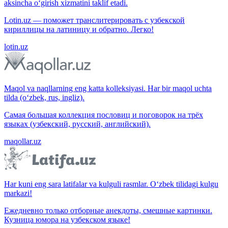
aksincha o‘girish xizmatini taklif etadi.
Lotin.uz — поможет транслитерировать с узбекской
кириллицы на латиницу и обратно. Легко!
lotin.uz
Maqol va naqllarning eng katta kolleksiyasi. Har bir maqol uchta
tilda (o‘zbek, rus, ingliz).
Самая большая коллекция пословиц и поговорок на трёх
языках (узбекский, русский, английский).
maqollar.uz
Har kuni eng sara latifalar va kulguli rasmlar. O‘zbek tilidagi kulgu
markazi!
Ежедневно только отборные анекдоты, смешные картинки.
Кузница юмора на узбекском языке!