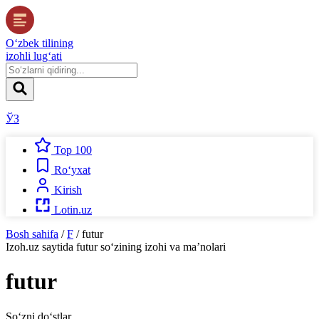
O‘zbek tilining
izohli lug‘ati
ЎЗ
Top 100
Ro‘yxat
Kirish
Lotin.uz
Bosh sahifa
/
F
/
futur
Izoh.uz
saytida
futur
so‘zining izohi va ma’nolari
futur
So‘zni do‘stlar