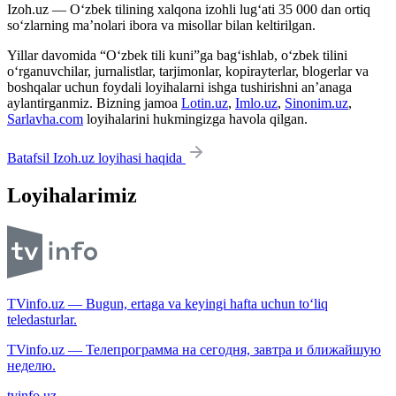
Izoh.uz — O‘zbek tilining xalqona izohli lug‘ati 35 000 dan ortiq
so‘zlarning ma’nolari ibora va misollar bilan keltirilgan.
Yillar davomida “O‘zbek tili kuni”ga bag‘ishlab, o‘zbek tilini
o‘rganuvchilar, jurnalistlar, tarjimonlar, kopirayterlar, blogerlar va
boshqalar uchun foydali loyihalarni ishga tushirishni an’anaga
aylantirganmiz. Bizning jamoa
Lotin.uz
,
Imlo.uz
,
Sinonim.uz
,
Sarlavha.com
loyihalarini hukmingizga havola qilgan.
Batafsil Izoh.uz loyihasi haqida
Loyihalarimiz
TVinfo.uz — Bugun, ertaga va keyingi hafta uchun to‘liq
teledasturlar.
TVinfo.uz — Телепрограмма на сегодня, завтра и ближайшую
неделю.
tvinfo.uz