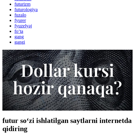
futurizm
futurologiya
fuzalo
fyurer
fyuzelyaj
fo‘ta
gang
gangi
futur so‘zi ishlatilgan saytlarni internetda
qidiring