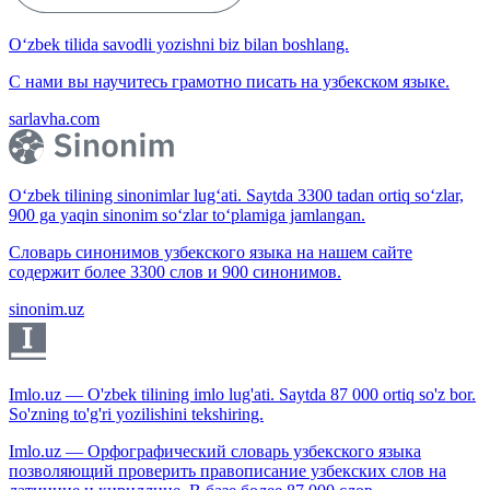
O‘zbek tilida savodli yozishni biz bilan boshlang.
С нами вы научитесь грамотно писать на узбекском языке.
sarlavha.com
O‘zbek tilining sinonimlar lug‘ati. Saytda 3300 tadan ortiq so‘zlar,
900 ga yaqin sinonim so‘zlar to‘plamiga jamlangan.
Словарь синонимов узбекского языка на нашем сайте
содержит более 3300 слов и 900 синонимов.
sinonim.uz
Imlo.uz — O'zbek tilining imlo lug'ati. Saytda 87 000 ortiq so'z bor.
So'zning to'g'ri yozilishini tekshiring.
Imlo.uz — Орфографический словарь узбекского языка
позволяющий проверить правописание узбекских слов на