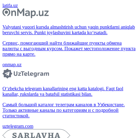
latifa.uz
Valyutani yuqori kursda almashtirish uchun yaqin punktlarni aniqlab
beruvchi servis. Punkt joylashuvini kartada ko‘rsatadi.
Сервис, помогающий найти ближайшие пункты обмена
валюты с выгодным курсом. Покажет местоположение пункта
прямо на карте.
onmap.uz
O‘zbekcha telegram kanallarining eng katta katalogi. Faqt faol
kanallar, ruknlarda va batafsil statistikasi bilan.
Самый большой каталог телеграм каналов в Узбекистане.
Только активные каналы по категориям и с подробной
статистикой.
uztelegram.com