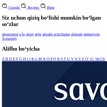
Google
Яндекс
Bing
Siz uchun qiziq bo‘lishi mumkin bo‘lgan
so‘zlar
abonement
aʼlo
abort
abjir
abzalla
achchiqlan
abstrakt
abituriyent
Xorazmiy
Alifbo bo‘yicha
A
B
D
E
F
G
H
I
J
K
L
M
N
O
P
Q
R
S
T
U
V
X
Y
Z
O‘
G‘
Sh
Ch