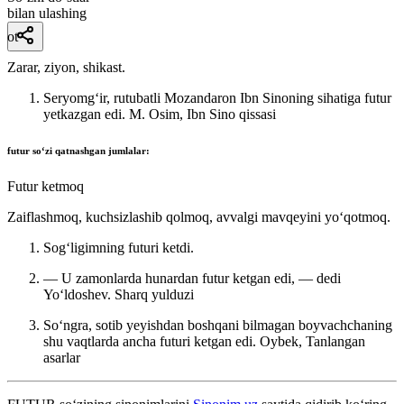
bilan ulashing
ot
Zarar, ziyon, shikast.
Seryomgʻir, rutubatli Mozandaron Ibn Sinoning sihatiga futur
yetkazgan edi.
M. Osim, Ibn Sino qissasi
futur
soʻzi qatnashgan jumlalar:
Futur ketmoq
Zaiflashmoq, kuchsizlashib qolmoq, avvalgi mavqeyini yoʻqotmoq.
Sogʻligimning futuri ketdi.
— U zamonlarda hunardan futur ketgan edi, — dedi
Yoʻldoshev.
Sharq yulduzi
Soʻngra, sotib yeyishdan boshqani bilmagan boyvachchaning
shu vaqtlarda ancha futuri ketgan edi.
Oybek, Tanlangan
asarlar