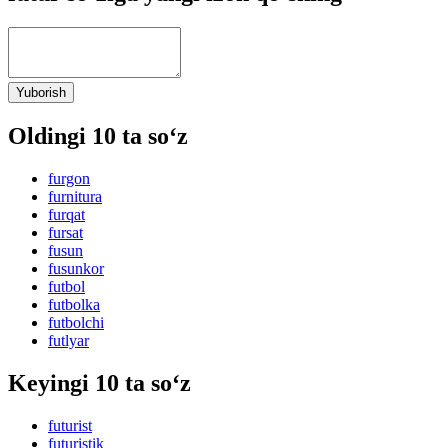
Yuborish
Oldingi 10 ta so‘z
furgon
furnitura
furqat
fursat
fusun
fusunkor
futbol
futbolka
futbolchi
futlyar
Keyingi 10 ta so‘z
futurist
futuristik