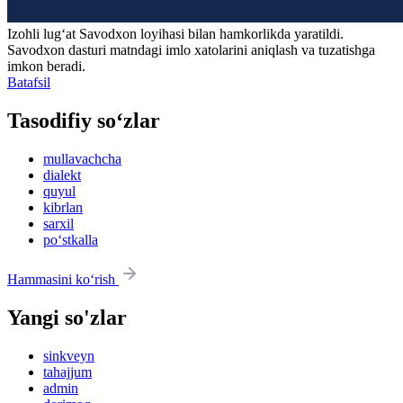
Izohli lugʻat
Savodxon
loyihasi bilan hamkorlikda yaratildi.
Savodxon dasturi matndagi imlo xatolarini aniqlash va tuzatishga
imkon beradi.
Batafsil
Tasodifiy so‘zlar
mullavachcha
dialekt
quyul
kibrlan
sarxil
po‘stkalla
Hammasini ko‘rish
Yangi so'zlar
sinkveyn
tahajjum
admin