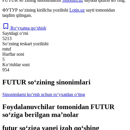
FUTUR
so‘zining sinonimlarini
Sinonim.uz
saytida qidirib ko‘ring.
ФУТУР
so‘zining kirillcha yozilishi
Lotin.uz
sayti tomonidan
taqdim qilingan.
Ro‘yxatga qo‘shish
Saytdagi o‘rni
5213
So‘zning teskari yozilishi
rutuf
Harflar soni
5
Ko‘rishlar soni
954
FUTUR so‘zining sinonimlari
Sinonimlarni ko‘rish uchun ro‘yxatdan o‘ting
Foydalanuvchilar tomonidan FUTUR
so‘ziga berilgan ma’nolar
futur so‘ziga yangi izoh qo‘shing