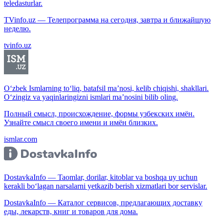
teledasturlar.
TVinfo.uz — Телепрограмма на сегодня, завтра и ближайшую
неделю.
tvinfo.uz
O‘zbek Ismlarning to‘liq, batafsil ma’nosi, kelib chiqishi, shakllari.
O‘zingiz va yaqinlaringizni ismlari ma’nosini bilib oling.
Полный смысл, происхождение, формы узбекских имён.
Узнайте смысл своего имени и имён близких.
ismlar.com
DostavkaInfo — Taomlar, dorilar, kitoblar va boshqa uy uchun
kerakli bo‘lagan narsalarni yetkazib berish xizmatlari bor servislar.
DostavkaInfo — Каталог сервисов, предлагающих доставку
еды, лекарств, книг и товаров для дома.