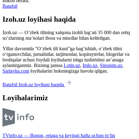
imkon beradi.
Batafsil
Izoh.uz loyihasi haqida
Izoh.uz — O‘zbek tilining xalqona izohli lug‘ati 35 000 dan ortiq
so‘zlarning ma’nolari ibora va misollar bilan keltirilgan.
Yillar davomida “O‘zbek tili kuni”ga bag‘ishlab, o‘zbek tilini
o‘rganuvchilar, jurnalistlar, tarjimonlar, kopirayterlar, blogerlar va
boshqalar uchun foydali loyihalarni ishga tushirishni an’anaga
aylantirganmiz. Bizning jamoa
Lotin.uz
,
Imlo.uz
,
Sinonim.uz
,
Sarlavha.com
loyihalarini hukmingizga havola qilgan.
Batafsil Izoh.uz loyihasi haqida
Loyihalarimiz
TVinfo.uz — Bugun, ertaga va keyingi hafta uchun to‘liq