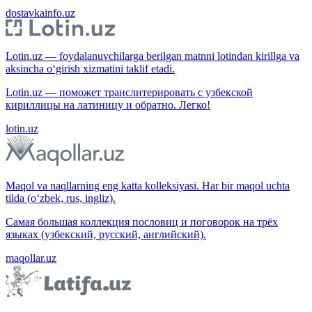
dostavkainfo.uz
Lotin.uz — foydalanuvchilarga berilgan matnni lotindan kirillga va
aksincha o‘girish xizmatini taklif etadi.
Lotin.uz — поможет транслитерировать с узбекской
кириллицы на латиницу и обратно. Легко!
lotin.uz
Maqol va naqllarning eng katta kolleksiyasi. Har bir maqol uchta
tilda (o‘zbek, rus, ingliz).
Самая большая коллекция пословиц и поговорок на трёх
языках (узбекский, русский, английский).
maqollar.uz