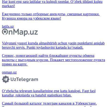
Har kuni eng sara latifalar va kulguli rasmlar. O‘zbek tilidagi kulgu
markazi!
Ежедневно только отборные анекдоты, смешные картинки.
Кузница юмора на узбекском языке!
latifa.uz
Valyutani yuqori kursda almashtirish uchun yaqin punktlarni aniqlab
beruvchi servis. Punkt joylashuvini kartada ko‘rsatadi.
Сервис, помогающий найти ближайшие пункты обмена
валюты с выгодным курсом. Покажет местоположение пункта
прямо на карте.
onmap.uz
O‘zbekcha telegram kanallarining eng katta katalogi. Faqt faol
kanallar, ruknlarda va batafsil statistikasi bilan.
Самый большой каталог телеграм каналов в Узбекистане.