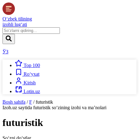
O‘zbek tilining
izohli lug‘ati
ЎЗ
Top 100
Ro‘yxat
Kirish
Lotin.uz
Bosh sahifa
/
F
/
futuristik
Izoh.uz
saytida
futuristik
so‘zining izohi va ma’nolari
futuristik
So‘zni do‘stlar