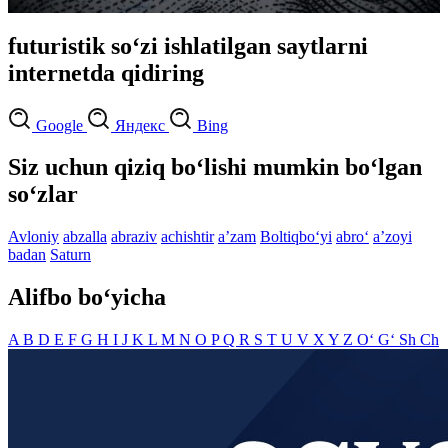
futuristik so‘zi ishlatilgan saytlarni
internetda qidiring
Google
Яндекс
Bing
Siz uchun qiziq bo‘lishi mumkin bo‘lgan
so‘zlar
Avloniy
abzalla
abraziv
achishtir
aʼzam
Boltiqbo‘yi
abro‘
aʼzoyi
badan
Saturn
Alifbo bo‘yicha
A
B
D
E
F
G
H
I
J
K
L
M
N
O
P
Q
R
S
T
U
V
X
Y
Z
O‘
G‘
Sh
Ch