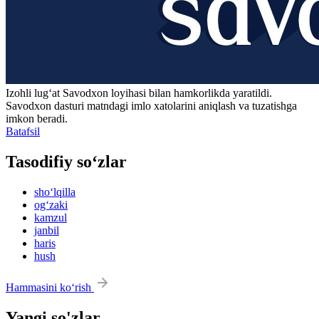
Izohli lugʻat
Savodxon
loyihasi bilan hamkorlikda yaratildi.
Savodxon dasturi matndagi imlo xatolarini aniqlash va tuzatishga
imkon beradi.
Batafsil
Tasodifiy so‘zlar
sho‘lqilla
og‘zaki
kamzul
janbil
haris
hush
Hammasini ko‘rish
Yangi so'zlar