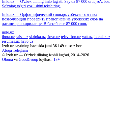
Imlo.uz — O'zbek tilining imlo lug'ati. Saytda 87 000 ortiq so'z bor.
So'zning to'g'ri yozilishini tekshiring.
Imlo.uz — Орфографический словарь узбекского языка
позволяющий проверить правописание узбекских слов на
латинице и кириллице. В базе более 87 000 слов.
imlo.uz
ibora.uz
salsa.uz
skripka.uz
slovo.uz
television.uz
vatt.uz
iboralar.uz
resumes.uz
havo.uz
Izoh.uz saytining bazasida jami
36 149
ta so‘z bor
Aloqa
Telegram
© Izoh.uz — O‘zbek tilining izohli lug‘ati, 2014–2026
Obuna
va
GoodGroup
loyihasi.
18+