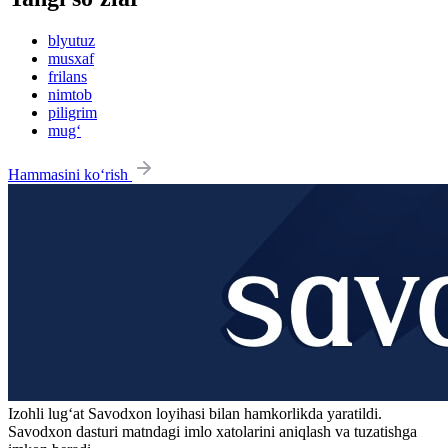
blyutuz
musxaf
frilans
nimtob
piligrim
mug‘
Hammasini ko‘rish
Izohli lugʻat
Savodxon
loyihasi bilan hamkorlikda yaratildi.
Savodxon dasturi matndagi imlo xatolarini aniqlash va tuzatishga