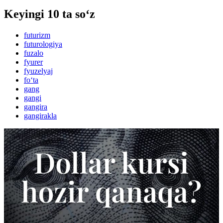
Keyingi 10 ta so‘z
futurizm
futurologiya
fuzalo
fyurer
fyuzelyaj
fo‘ta
gang
gangi
gangira
gangirakla