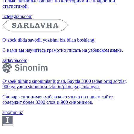
Только активные каналы по категориям и с подробной
статистикой.
uztelegram.com
O‘zbek tilida savodli yozishni biz bilan boshlang.
С нами вы научитесь грамотно писать на узбекском языке.
sarlavha.com
O‘zbek tilining sinonimlar lug‘ati. Saytda 3300 tadan ortiq so‘zlar,
900 ga yaqin sinonim so‘zlar to‘plamiga jamlangan.
Словарь синонимов узбекского языка на нашем сайте
содержит более 3300 слов и 900 синонимов.
sinonim.uz