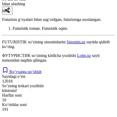
bilan ulashing
sifat
Futurizm gʻoyalari bilan sugʻorilgan, futurizmga asoslangan.
Futuristik roman. Futuristik oqim.
FUTURISTIK
so‘zining sinonimlarini
Sinonim.uz
saytida qidirib
ko‘ring.
ФУТУРИСТИК
so‘zining kirillcha yozilishi
Lotin.uz
sayti
tomonidan taqdim qilingan.
Ro‘yxatga qo‘shish
Saytdagi o‘rni
12018
So‘zning teskari yozilishi
kitsirutuf
Harflar soni
10
Ko‘rishlar soni
191