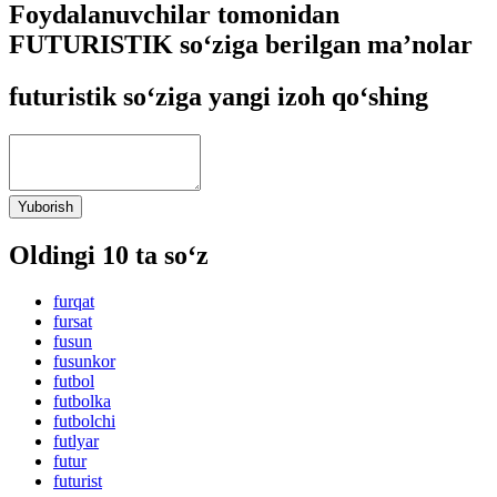
Foydalanuvchilar tomonidan
FUTURISTIK so‘ziga berilgan ma’nolar
futuristik so‘ziga yangi izoh qo‘shing
Yuborish
Oldingi 10 ta so‘z
furqat
fursat
fusun
fusunkor
futbol
futbolka
futbolchi
futlyar
futur
futurist