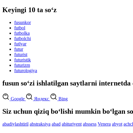
Keyingi 10 ta so‘z
fusunkor
futbol
futbolka
futbolchi
futlyar
futur
futurist
futuristik
futurizm
futurologiya
fusun so‘zi ishlatilgan saytlarni internetda
Google
Яндекс
Bing
Siz uchun qiziq bo‘lishi mumkin bo‘lgan so
abadiylashtiril
abstraksiya
abad
abituriyent
abssess
Venera
abyot
achch