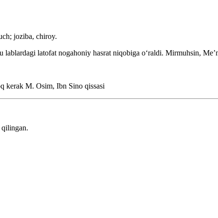
ch; joziba, chiroy.
 lablardagi latofat nogahoniy hasrat niqobiga oʻraldi.
Mirmuhsin, Meʼ
moq kerak
M. Osim, Ibn Sino qissasi
qilingan.