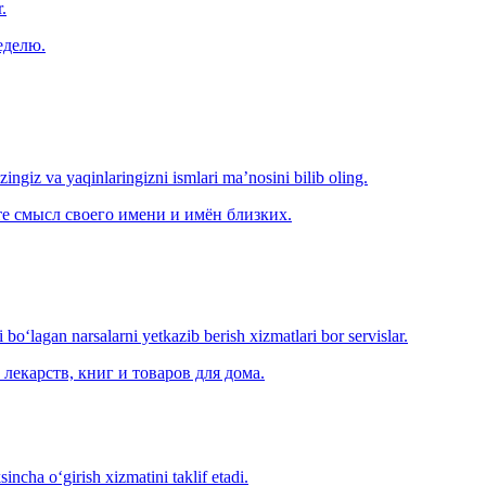
.
еделю.
‘zingiz va yaqinlaringizni ismlari ma’nosini bilib oling.
е смысл своего имени и имён близких.
o‘lagan narsalarni yetkazib berish xizmatlari bor servislar.
лекарств, книг и товаров для дома.
ncha o‘girish xizmatini taklif etadi.