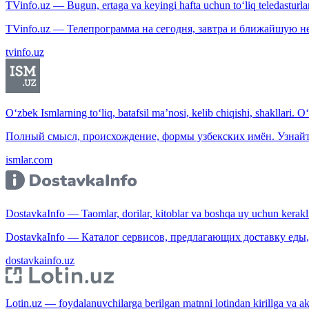
TVinfo.uz — Bugun, ertaga va keyingi hafta uchun to‘liq teledasturlar
TVinfo.uz — Телепрограмма на сегодня, завтра и ближайшую н
tvinfo.uz
O‘zbek Ismlarning to‘liq, batafsil ma’nosi, kelib chiqishi, shakllari. O
Полный смысл, происхождение, формы узбекских имён. Узнайт
ismlar.com
DostavkaInfo — Taomlar, dorilar, kitoblar va boshqa uy uchun kerakli b
DostavkaInfo — Каталог сервисов, предлагающих доставку еды, 
dostavkainfo.uz
Lotin.uz — foydalanuvchilarga berilgan matnni lotindan kirillga va aksi