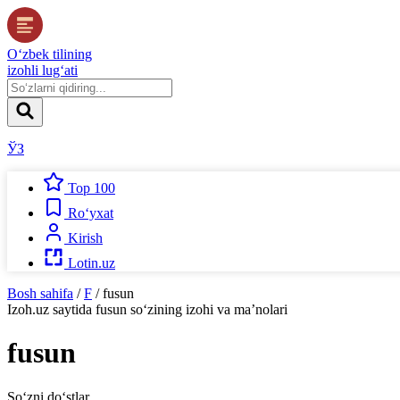
O‘zbek tilining
izohli lug‘ati
ЎЗ
Top 100
Ro‘yxat
Kirish
Lotin.uz
Bosh sahifa
/
F
/
fusun
Izoh.uz
saytida
fusun
so‘zining izohi va ma’nolari
fusun
So‘zni do‘stlar