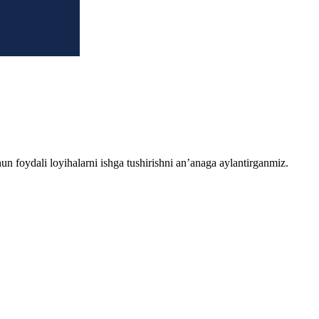
chun foydali loyihalarni ishga tushirishni an’anaga aylantirganmiz.