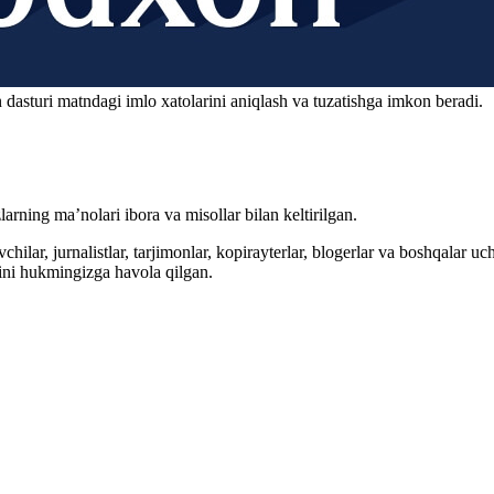
 dasturi matndagi imlo xatolarini aniqlash va tuzatishga imkon beradi.
arning ma’nolari ibora va misollar bilan keltirilgan.
hilar, jurnalistlar, tarjimonlar, kopirayterlar, blogerlar va boshqalar u
ini hukmingizga havola qilgan.