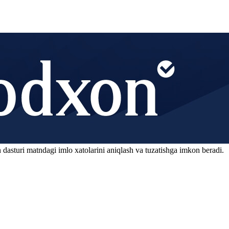
 dasturi matndagi imlo xatolarini aniqlash va tuzatishga imkon beradi.