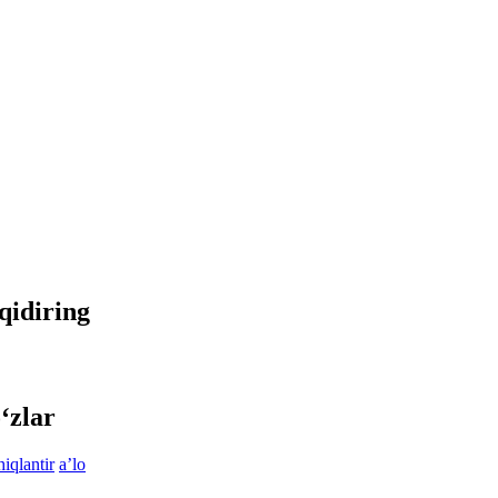
 qidiring
‘zlar
iqlantir
aʼlo