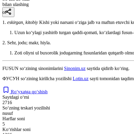
bilan ulashing
ot
1.
eskirgan, kitobiy
Kishi yoki narsani oʻziga jalb va maftun etuvchi ku
Uzun koʻylagi yashirib turgan qaddi-qomati, koʻzlardagi fusun-u
2. Sehr, jodu; makr, hiyla.
Zoti oliyni ul buxorolik jodugarning fusunlaridan qutqarib ol
FUSUN
so‘zining sinonimlarini
Sinonim.uz
saytida qidirib ko‘ring.
ФУСУН
so‘zining kirillcha yozilishi
Lotin.uz
sayti tomonidan taqdim 
Ro‘yxatga qo‘shish
Saytdagi o‘rni
2716
So‘zning teskari yozilishi
nusuf
Harflar soni
5
Ko‘rishlar soni