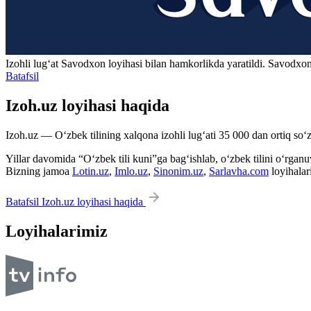
Izohli lugʻat
Savodxon
loyihasi bilan hamkorlikda yaratildi. Savodxon
Batafsil
Izoh.uz loyihasi haqida
Izoh.uz — O‘zbek tilining xalqona izohli lug‘ati 35 000 dan ortiq so‘zl
Yillar davomida “O‘zbek tili kuni”ga bag‘ishlab, o‘zbek tilini o‘rganuvc
Bizning jamoa
Lotin.uz
,
Imlo.uz
,
Sinonim.uz
,
Sarlavha.com
loyihalar
Batafsil Izoh.uz loyihasi haqida
Loyihalarimiz