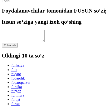
1366
Foydalanuvchilar tomonidan FUSUN so‘zig
fusun so‘ziga yangi izoh qo‘shing
Yuborish
Oldingi 10 ta so‘z
funksiya
funt
fuqaro
fuqarolik
fuqaroparvar
furajka
furgon
furnitura
furqat
fursat