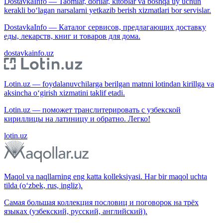
DostavkaInfo — Taomlar, dorilar, kitoblar va boshqa uy uchun
kerakli bo‘lagan narsalarni yetkazib berish xizmatlari bor servislar.
DostavkaInfo — Каталог сервисов, предлагающих доставку
еды, лекарств, книг и товаров для дома.
dostavkainfo.uz
Lotin.uz — foydalanuvchilarga berilgan matnni lotindan kirillga va
aksincha o‘girish xizmatini taklif etadi.
Lotin.uz — поможет транслитерировать с узбекской
кириллицы на латиницу и обратно. Легко!
lotin.uz
Maqol va naqllarning eng katta kolleksiyasi. Har bir maqol uchta
tilda (o‘zbek, rus, ingliz).
Самая большая коллекция пословиц и поговорок на трёх
языках (узбекский, русский, английский).