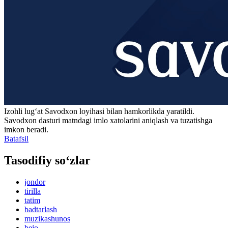
Izohli lugʻat
Savodxon
loyihasi bilan hamkorlikda yaratildi.
Savodxon dasturi matndagi imlo xatolarini aniqlash va tuzatishga
imkon beradi.
Batafsil
Tasodifiy so‘zlar
jondor
tirilla
tatim
badtarlash
muzikashunos
bejo