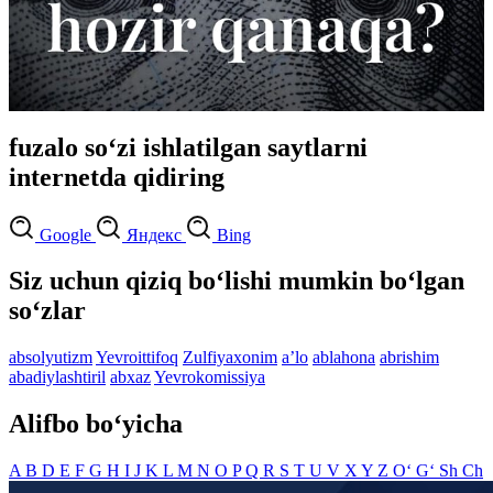
fuzalo so‘zi ishlatilgan saytlarni
internetda qidiring
Google
Яндекс
Bing
Siz uchun qiziq bo‘lishi mumkin bo‘lgan
so‘zlar
absolyutizm
Yevroittifoq
Zulfiyaxonim
aʼlo
ablahona
abrishim
abadiylashtiril
abxaz
Yevrokomissiya
Alifbo bo‘yicha
A
B
D
E
F
G
H
I
J
K
L
M
N
O
P
Q
R
S
T
U
V
X
Y
Z
O‘
G‘
Sh
Ch