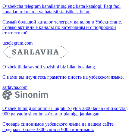
O‘zbekcha telegram kanallarining eng katta katalogi. Faqt faol
kanallar, ruknlarda va batafsil statistikasi bilan.
Самый большой каталог телеграм каналов в Узбекистане.
Только активные каналы по категориям и с подробной
статистикой.
uztelegram.com
O‘zbek tilida savodli yozishni biz bilan boshlang.
С нами вы научитесь грамотно писать на узбекском языке.
sarlavha.com
O‘zbek tilining sinonimlar lug‘ati. Saytda 3300 tadan ortiq so‘zlar,
900 ga yaqin sinonim so‘zlar to‘plamiga jamlangan.
Словарь синонимов узбекского языка на нашем сайте
содержит более 3300 слов и 900 синонимов.