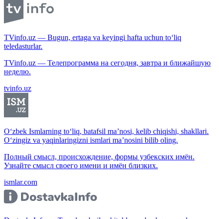
TVinfo.uz — Bugun, ertaga va keyingi hafta uchun to‘liq
teledasturlar.
TVinfo.uz — Телепрограмма на сегодня, завтра и ближайшую
неделю.
tvinfo.uz
O‘zbek Ismlarning to‘liq, batafsil ma’nosi, kelib chiqishi, shakllari.
O‘zingiz va yaqinlaringizni ismlari ma’nosini bilib oling.
Полный смысл, происхождение, формы узбекских имён.
Узнайте смысл своего имени и имён близких.
ismlar.com