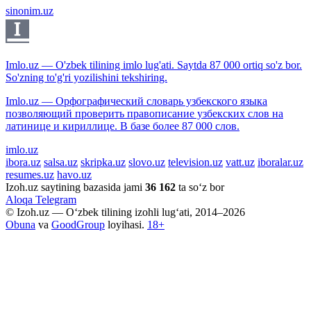
sinonim.uz
Imlo.uz — O'zbek tilining imlo lug'ati. Saytda 87 000 ortiq so'z bor.
So'zning to'g'ri yozilishini tekshiring.
Imlo.uz — Орфографический словарь узбекского языка
позволяющий проверить правописание узбекских слов на
латинице и кириллице. В базе более 87 000 слов.
imlo.uz
ibora.uz
salsa.uz
skripka.uz
slovo.uz
television.uz
vatt.uz
iboralar.uz
resumes.uz
havo.uz
Izoh.uz saytining bazasida jami
36 162
ta so‘z bor
Aloqa
Telegram
© Izoh.uz — O‘zbek tilining izohli lug‘ati, 2014–2026
Obuna
va
GoodGroup
loyihasi.
18+