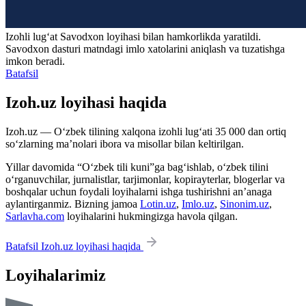
Izohli lugʻat
Savodxon
loyihasi bilan hamkorlikda yaratildi.
Savodxon dasturi matndagi imlo xatolarini aniqlash va tuzatishga
imkon beradi.
Batafsil
Izoh.uz loyihasi haqida
Izoh.uz — O‘zbek tilining xalqona izohli lug‘ati 35 000 dan ortiq
so‘zlarning ma’nolari ibora va misollar bilan keltirilgan.
Yillar davomida “O‘zbek tili kuni”ga bag‘ishlab, o‘zbek tilini
o‘rganuvchilar, jurnalistlar, tarjimonlar, kopirayterlar, blogerlar va
boshqalar uchun foydali loyihalarni ishga tushirishni an’anaga
aylantirganmiz. Bizning jamoa
Lotin.uz
,
Imlo.uz
,
Sinonim.uz
,
Sarlavha.com
loyihalarini hukmingizga havola qilgan.
Batafsil Izoh.uz loyihasi haqida
Loyihalarimiz