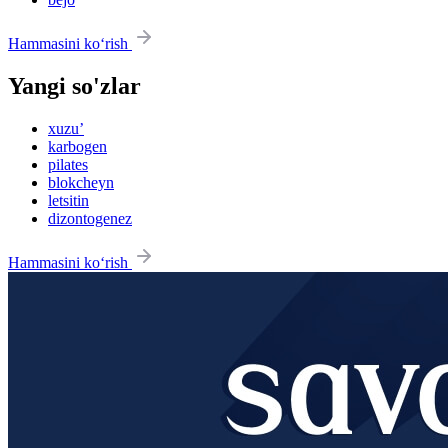
Hammasini ko‘rish
Yangi so'zlar
xuzu’
karbogen
pilates
blokcheyn
letsitin
dizontogenez
Hammasini ko‘rish