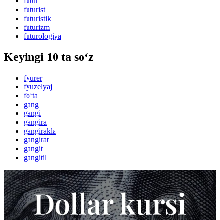
futur
futurist
futuristik
futurizm
futurologiya
Keyingi 10 ta so‘z
fyurer
fyuzelyaj
fo‘ta
gang
gangi
gangira
gangirakla
gangirat
gangit
gangitil