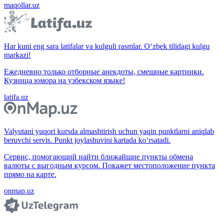
maqollar.uz
Har kuni eng sara latifalar va kulguli rasmlar. O‘zbek tilidagi kulgu
markazi!
Ежедневно только отборные анекдоты, смешные картинки.
Кузница юмора на узбекском языке!
latifa.uz
Valyutani yuqori kursda almashtirish uchun yaqin punktlarni aniqlab
beruvchi servis. Punkt joylashuvini kartada ko‘rsatadi.
Сервис, помогающий найти ближайшие пункты обмена
валюты с выгодным курсом. Покажет местоположение пункта
прямо на карте.
onmap.uz