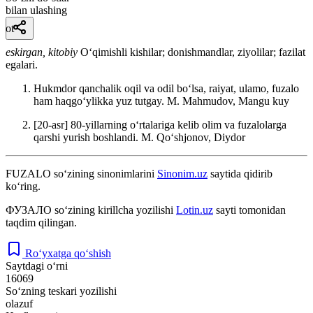
bilan ulashing
ot
eskirgan, kitobiy
Oʻqimishli kishilar; donishmandlar, ziyolilar; fazilat
egalari.
Hukmdor qanchalik oqil va odil boʻlsa, raiyat, ulamo, fuzalo
ham haqgoʻylikka yuz tutgay.
M. Mahmudov, Mangu kuy
[20-asr] 80-yillarning oʻrtalariga kelib olim va fuzalolarga
qarshi yurish boshlandi.
M. Qoʻshjonov, Diydor
FUZALO
so‘zining sinonimlarini
Sinonim.uz
saytida qidirib
ko‘ring.
ФУЗАЛО
so‘zining kirillcha yozilishi
Lotin.uz
sayti tomonidan
taqdim qilingan.
Ro‘yxatga qo‘shish
Saytdagi o‘rni
16069
So‘zning teskari yozilishi
olazuf