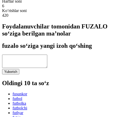
Harflar soni
6
Ko‘rishlar soni
420
Foydalanuvchilar tomonidan FUZALO
so‘ziga berilgan ma’nolar
fuzalo so‘ziga yangi izoh qo‘shing
Yuborish
Oldingi 10 ta so‘z
fusunkor
futbol
futbolka
futbolchi
futlyar