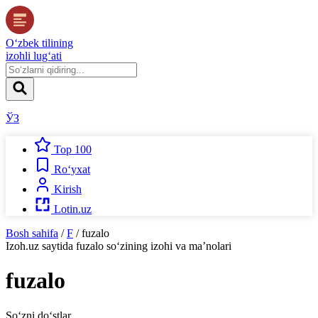
O‘zbek tilining
izohli lug‘ati
ЎЗ
Top 100
Ro‘yxat
Kirish
Lotin.uz
Bosh sahifa
/
F
/
fuzalo
Izoh.uz
saytida
fuzalo
so‘zining izohi va ma’nolari
fuzalo
So‘zni do‘stlar