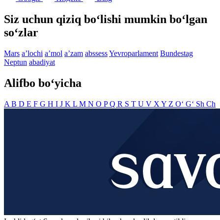
Siz uchun qiziq bo‘lishi mumkin bo‘lgan
so‘zlar
Mars
aʼlochi
aʼmol
aʼzam
abssess
Yevroparlament
Bundestag
Neptun
abadiyat
Alifbo bo‘yicha
A
B
D
E
F
G
H
I
J
K
L
M
N
O
P
Q
R
S
T
U
V
X
Y
Z
O‘
G‘
Sh
Ch