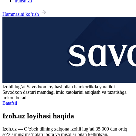
franshiza
Hammasini ko‘rish
Izohli lugʻat
Savodxon
loyihasi bilan hamkorlikda yaratildi.
Savodxon dasturi matndagi imlo xatolarini aniqlash va tuzatishga
imkon beradi.
Batafsil
Izoh.uz loyihasi haqida
Izoh.uz — O‘zbek tilining xalqona izohli lug‘ati 35 000 dan ortiq
so‘zlarning ma’nolari ibora va misollar bilan keltirilgan.