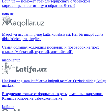
Lotin.uz — поможет транслитерировать с узбекской
кириллицы на латиницу и обратно. Легко!
lotin.uz
Maqol va naqllarning eng katta kolleksiyasi. Har bir maqol uchta
tilda (o‘zbek, rus, ingliz).
Самая большая коллекция пословиц и поговорок на трёх
языках (узбекский, русский, английский).
maqollar.uz
Har kuni eng sara latifalar va kulguli rasmlar. O‘zbek tilidagi kulgu
markazi!
Ежедневно только отборные анекдоты, смешные картинки.
Кузница юмора на узбекском языке!
latifa.uz