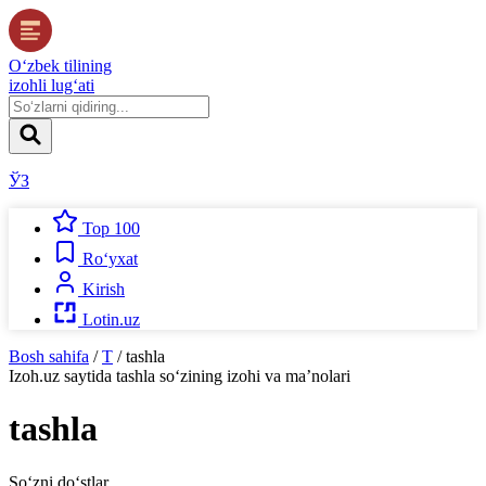
O‘zbek tilining
izohli lug‘ati
ЎЗ
Top 100
Ro‘yxat
Kirish
Lotin.uz
Bosh sahifa
/
T
/
tashla
Izoh.uz
saytida
tashla
so‘zining izohi va ma’nolari
tashla
So‘zni do‘stlar