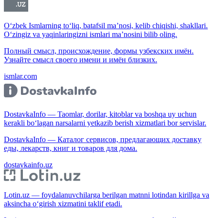
O‘zbek Ismlarning to‘liq, batafsil ma’nosi, kelib chiqishi, shakllari.
O‘zingiz va yaqinlaringizni ismlari ma’nosini bilib oling.
Полный смысл, происхождение, формы узбекских имён.
Узнайте смысл своего имени и имён близких.
ismlar.com
DostavkaInfo — Taomlar, dorilar, kitoblar va boshqa uy uchun
kerakli bo‘lagan narsalarni yetkazib berish xizmatlari bor servislar.
DostavkaInfo — Каталог сервисов, предлагающих доставку
еды, лекарств, книг и товаров для дома.
dostavkainfo.uz
Lotin.uz — foydalanuvchilarga berilgan matnni lotindan kirillga va
aksincha o‘girish xizmatini taklif etadi.