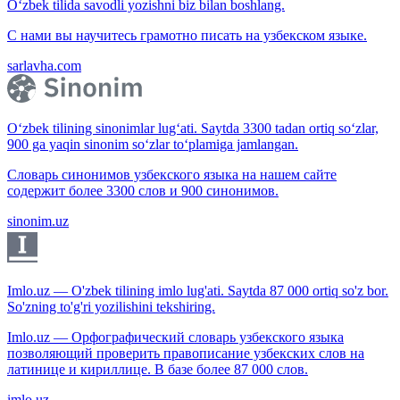
O‘zbek tilida savodli yozishni biz bilan boshlang.
С нами вы научитесь грамотно писать на узбекском языке.
sarlavha.com
O‘zbek tilining sinonimlar lug‘ati. Saytda 3300 tadan ortiq so‘zlar,
900 ga yaqin sinonim so‘zlar to‘plamiga jamlangan.
Словарь синонимов узбекского языка на нашем сайте
содержит более 3300 слов и 900 синонимов.
sinonim.uz
Imlo.uz — O'zbek tilining imlo lug'ati. Saytda 87 000 ortiq so'z bor.
So'zning to'g'ri yozilishini tekshiring.
Imlo.uz — Орфографический словарь узбекского языка
позволяющий проверить правописание узбекских слов на
латинице и кириллице. В базе более 87 000 слов.
imlo.uz