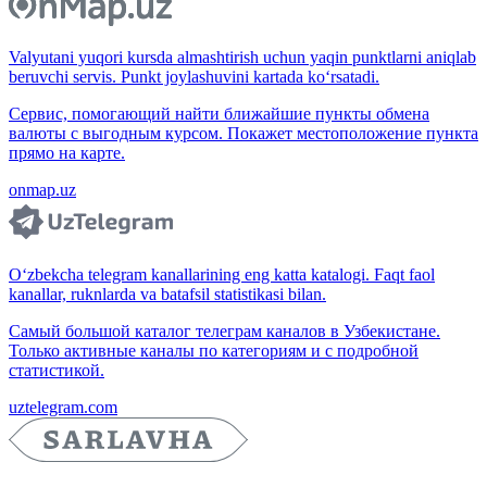
Valyutani yuqori kursda almashtirish uchun yaqin punktlarni aniqlab
beruvchi servis. Punkt joylashuvini kartada ko‘rsatadi.
Сервис, помогающий найти ближайшие пункты обмена
валюты с выгодным курсом. Покажет местоположение пункта
прямо на карте.
onmap.uz
O‘zbekcha telegram kanallarining eng katta katalogi. Faqt faol
kanallar, ruknlarda va batafsil statistikasi bilan.
Самый большой каталог телеграм каналов в Узбекистане.
Только активные каналы по категориям и с подробной
статистикой.
uztelegram.com