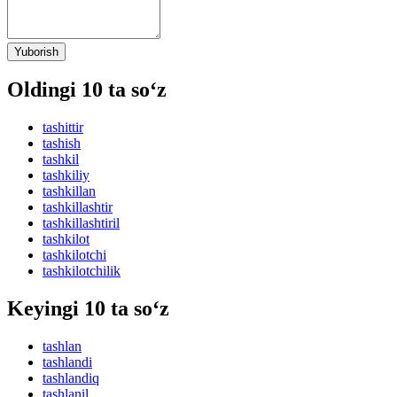
Yuborish
Oldingi 10 ta so‘z
tashittir
tashish
tashkil
tashkiliy
tashkillan
tashkillashtir
tashkillashtiril
tashkilot
tashkilotchi
tashkilotchilik
Keyingi 10 ta so‘z
tashlan
tashlandi
tashlandiq
tashlanil