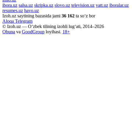
ibora.uz
salsa.uz
skripka.uz
slovo.uz
television.uz
vatt.uz
iboralar.uz
resumes.uz
havo.uz
Izoh.uz saytining bazasida jami
36 162
ta so‘z bor
Aloqa
Telegram
© Izoh.uz — O‘zbek tilining izohli lug‘ati, 2014–2026
Obuna
va
GoodGroup
loyihasi.
18+