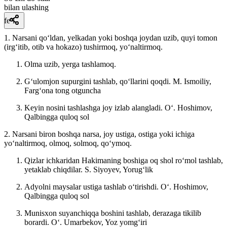
bilan ulashing
fe’l
1. Narsani qoʻldan, yelkadan yoki boshqa joydan uzib, quyi tomon
(irgʻitib, otib va hokazo) tushirmoq, yoʻnaltirmoq.
Olma uzib, yerga tashlamoq.
Gʻulomjon supurgini tashlab, qoʻllarini qoqdi.
M. Ismoiliy,
Fargʻona tong otguncha
Keyin nosini tashlashga joy izlab alangladi. Oʻ.
Hoshimov,
Qalbingga quloq sol
2. Narsani biron boshqa narsa, joy ustiga, ostiga yoki ichiga
yoʻnaltirmoq, olmoq, solmoq, qoʻymoq.
Qizlar ichkaridan Hakimaning boshiga oq shol roʻmol tashlab,
yetaklab chiqdilar.
S. Siyoyev, Yorugʻlik
Adyolni maysalar ustiga tashlab oʻtirishdi.
Oʻ. Hoshimov,
Qalbingga quloq sol
Munisxon suyanchiqqa boshini tashlab, derazaga tikilib
borardi.
Oʻ. Umarbekov, Yoz yomgʻiri