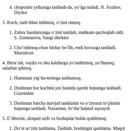
choponini yelkasiga tashladi-da, yoʻlga tushdi.
N. Fozilov,
Diydor
3. Kuch, zarb bilan intilmoq, oʻzini otmoq.
Zuhra Saodatxonga oʻzini tashlab, mahkam quchoqlab oldi.
S. Zunnunova, Yangi direktor
Choʻmilmoq-chun birday boʻlib, endi hovuzga tashladi.
Murodxon
4. Biror ish, vazifa va shu kabilarga yoʻnaltirmoq, yoʻllamoq;
safarbar qilmoq.
Hammani yigʻim-terimga tashlamoq.
Dushman bor kuchini jon holatda qarshi hujumga tashladi.
Gazetadan
Dushman barcha mavjud tanklarini va oʻziyurar toʻplarini
hujumga tashladi.
Nazarmat, Joʻrlar baland sayraydi
5. Eʼtiborsiz, aloqani uzib va boshqalar holda qoldirmoq.
Doʻst soʻzini tashlama, Tashlab, boshingni qashlama.
Maqol