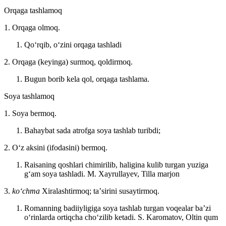
Orqaga tashlamoq
1. Orqaga olmoq.
Qoʻrqib, oʻzini orqaga tashladi
2. Orqaga (keyinga) surmoq, qoldirmoq.
Bugun borib kela qol, orqaga tashlama.
Soya tashlamoq
1. Soya bermoq.
Bahaybat sada atrofga soya tashlab turibdi;
2. Oʻz aksini (ifodasini) bermoq.
Raisaning qoshlari chimirilib, haligina kulib turgan yuziga
gʻam soya tashladi.
M. Xayrullayev, Tilla marjon
3.
koʻchma
Xiralashtirmoq; taʼsirini susaytirmoq.
Romanning badiiyligiga soya tashlab turgan voqealar baʼzi
oʻrinlarda ortiqcha choʻzilib ketadi.
S. Karomatov, Oltin qum