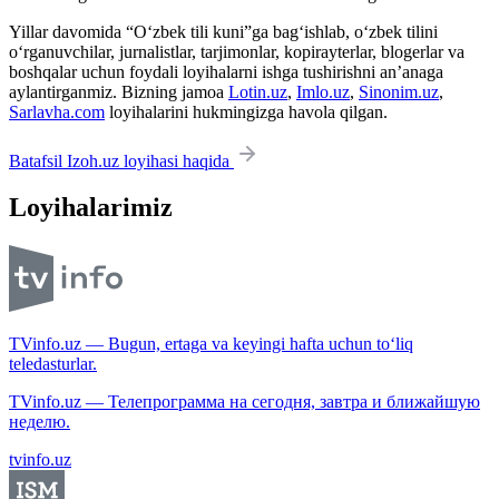
Yillar davomida “O‘zbek tili kuni”ga bag‘ishlab, o‘zbek tilini
o‘rganuvchilar, jurnalistlar, tarjimonlar, kopirayterlar, blogerlar va
boshqalar uchun foydali loyihalarni ishga tushirishni an’anaga
aylantirganmiz. Bizning jamoa
Lotin.uz
,
Imlo.uz
,
Sinonim.uz
,
Sarlavha.com
loyihalarini hukmingizga havola qilgan.
Batafsil Izoh.uz loyihasi haqida
Loyihalarimiz
TVinfo.uz — Bugun, ertaga va keyingi hafta uchun to‘liq
teledasturlar.
TVinfo.uz — Телепрограмма на сегодня, завтра и ближайшую
неделю.
tvinfo.uz