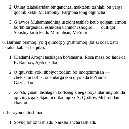
Uning talabalaridan bir qanchasi maktabni tashlab, bu yerga
qochib keldi.
M. Ismoiliy, Fargʻona tong otguncha
Gʻavvos Muhammadning ustodni tashlab ketib qolgani armon
boʻlib turganida, eshikdan uchinchi shogirdi — Zulfiqor
Shoshiy kirib keldi.
Mirmuhsin, Meʼmor
6. Barham bermoq, yoʻq qilmoq; yigʻishtirmoq (baʼzi odat, xatti-
harakat kabilar haqida).
[Dadam] Aroqni tashlagan boʻlsalar-a! Rosa maza boʻlardi-da.
E. Raimov, Ajab qishloq
Oʻqituvchi yoki tibbiyot xodimi boʻlmoqchimisan —
chekishni tashla, odamlarga ikki qiyofada koʻrinma.
Gazetadan
Xoʻsh, ginani tashlagan boʻlsangiz nega boya ularning oldida
ogʻzingizga kelganini oʻtladingiz?
A. Qodiriy, Mehrobdan
chayon
7. Pasaymoq, tushmoq.
Sovuq bir oz tashladi. Narxlar ancha tashladi.