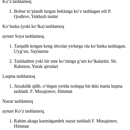
Koʻz tashlamoq
Bobur toʻplanib turgan beklarga koʻz tashlagan edi
P.
Qodirov, Yulduzli tunlar
Koʻlanka (yoki koʻlka) tashlamoq
aynan
Soya tashlamoq.
Tarqalib ketgan keng shoxlar yerlarga ola koʻlanka tashlagan.
Uygʻun, Saylanma
Tashladimi yoki bir umr koʻzimga gʻam koʻlkalarini.
Sh.
Rahmon, Yurak qirralari
Luqma tashlamoq
Jizzakilik qilib, oʻtirgan yerida notiqqa bir-ikki marta luqma
tashladi.
F. Musajonov, Himmat
Nazar tashlamoq
aynan
Koʻz tashlamoq.
Rahim akaga kamsitgandek nazar tashladi
F. Musajonov,
Himmat