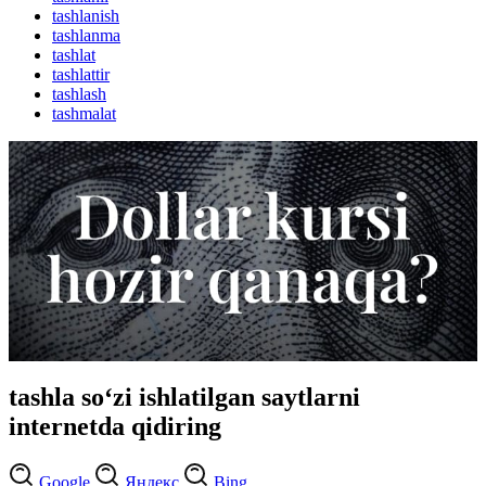
tashlanish
tashlanma
tashlat
tashlattir
tashlash
tashmalat
tashla so‘zi ishlatilgan saytlarni
internetda qidiring
Google
Яндекс
Bing