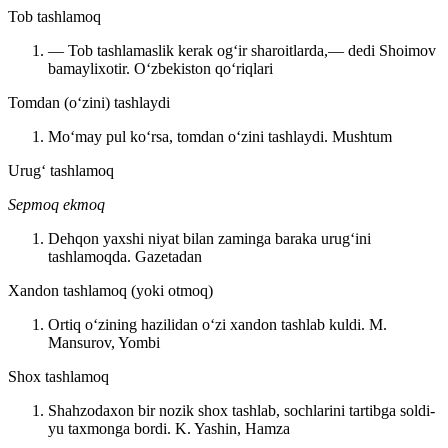
Tob tashlamoq
— Tob tashlamaslik kerak ogʻir sharoitlarda,— dedi Shoimov
bamaylixotir.
Oʻzbekiston qoʻriqlari
Tomdan (oʻzini) tashlaydi
Moʻmay pul koʻrsa, tomdan oʻzini tashlaydi.
Mushtum
Urugʻ tashlamoq
Sepmoq
ekmoq
Dehqon yaxshi niyat bilan zaminga baraka urugʻini
tashlamoqda.
Gazetadan
Xandon tashlamoq (yoki otmoq)
Ortiq oʻzining hazilidan oʻzi xandon tashlab kuldi.
M.
Mansurov, Yombi
Shox tashlamoq
Shahzodaxon bir nozik shox tashlab, sochlarini tartibga soldi-
yu taxmonga bordi.
K. Yashin, Hamza