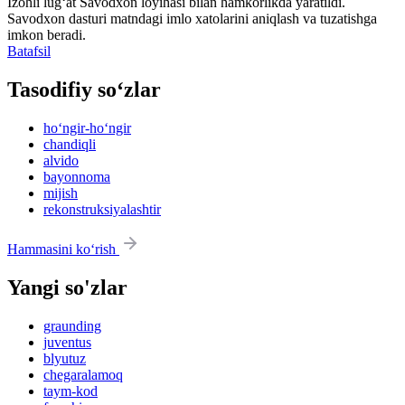
Izohli lugʻat
Savodxon
loyihasi bilan hamkorlikda yaratildi.
Savodxon dasturi matndagi imlo xatolarini aniqlash va tuzatishga
imkon beradi.
Batafsil
Tasodifiy so‘zlar
ho‘ngir-ho‘ngir
chandiqli
alvido
bayonnoma
mijish
rekonstruksiyalashtir
Hammasini ko‘rish
Yangi so'zlar
graunding
juventus
blyutuz
chegaralamoq
taym-kod