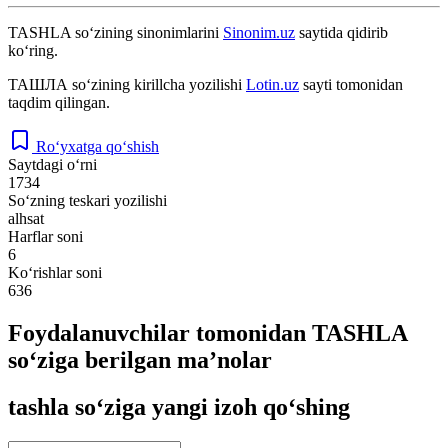
TASHLA
so‘zining sinonimlarini
Sinonim.uz
saytida qidirib
ko‘ring.
ТАШЛА
so‘zining kirillcha yozilishi
Lotin.uz
sayti tomonidan
taqdim qilingan.
Ro‘yxatga qo‘shish
Saytdagi o‘rni
1734
So‘zning teskari yozilishi
alhsat
Harflar soni
6
Ko‘rishlar soni
636
Foydalanuvchilar tomonidan TASHLA
so‘ziga berilgan ma’nolar
tashla so‘ziga yangi izoh qo‘shing