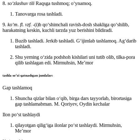
8.
so‘zlashuv tili
Raqsga tushmoq; oʻynamoq.
Tanovarga rosa tashladi.
9.
koʻm. fl. vzf.
-(i)b qoʻshimchali ravish-dosh shakliga qoʻshilib,
harakatning keskin, kuchli tarzda yuz berishini bildiradi.
Buzib tashladi. Jerkib tashladi. Gʻijimlab tashlamoq. Agʻdarib
tashladi.
Shu yerning oʻzida podshoh kishilari uni tutib olib, tilka-pora
qilib tashlagan edi.
Mirmuhsin, Meʼmor
tashla
soʻzi qatnashgan jumlalar:
Gap tashlamoq
Shuncha qizlar bilan oʻqib, birga dars tayyorlab, birortasiga
gap tashlamabman.
M. Qoriyev, Oydin kechalar
Ilon poʻst tashlaydi
qilayotgan qiligʻiga ilonlar poʻst tashlaydi.
Mirmuhsin,
Meʼmor