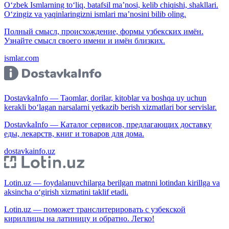
O‘zbek Ismlarning to‘liq, batafsil ma’nosi, kelib chiqishi, shakllari.
O‘zingiz va yaqinlaringizni ismlari ma’nosini bilib oling.
Полный смысл, происхождение, формы узбекских имён.
Узнайте смысл своего имени и имён близких.
ismlar.com
DostavkaInfo — Taomlar, dorilar, kitoblar va boshqa uy uchun
kerakli bo‘lagan narsalarni yetkazib berish xizmatlari bor servislar.
DostavkaInfo — Каталог сервисов, предлагающих доставку
еды, лекарств, книг и товаров для дома.
dostavkainfo.uz
Lotin.uz — foydalanuvchilarga berilgan matnni lotindan kirillga va
aksincha o‘girish xizmatini taklif etadi.
Lotin.uz — поможет транслитерировать с узбекской
кириллицы на латиницу и обратно. Легко!