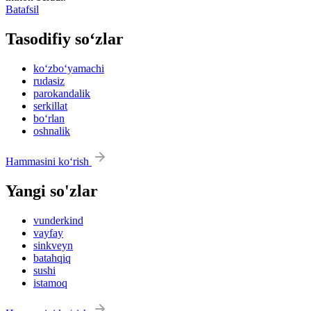
Batafsil
Tasodifiy so‘zlar
ko‘zbo‘yamachi
rudasiz
parokandalik
serkillat
bo‘rlan
oshnalik
Hammasini ko‘rish
Yangi so'zlar
vunderkind
vayfay
sinkveyn
batahqiq
sushi
istamoq