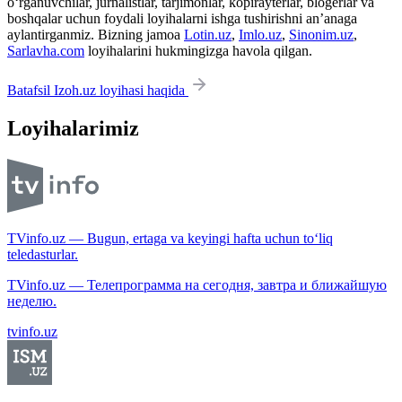
o‘rganuvchilar, jurnalistlar, tarjimonlar, kopirayterlar, blogerlar va
boshqalar uchun foydali loyihalarni ishga tushirishni an’anaga
aylantirganmiz. Bizning jamoa
Lotin.uz
,
Imlo.uz
,
Sinonim.uz
,
Sarlavha.com
loyihalarini hukmingizga havola qilgan.
Batafsil Izoh.uz loyihasi haqida
Loyihalarimiz
TVinfo.uz — Bugun, ertaga va keyingi hafta uchun to‘liq
teledasturlar.
TVinfo.uz — Телепрограмма на сегодня, завтра и ближайшую
неделю.
tvinfo.uz