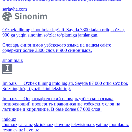
sarlavha.com
O‘zbek tilining sinonimlar lug‘ati. Saytda 3300 tadan ortiq so‘zlar,
900 ga yaqin sinonim so‘zlar to‘plamiga jamlangan.
Словарь синонимов узбекского языка на нашем сайте
содержит более 3300 слов и 900 синонимов.
sinonim.uz
Imlo.uz — O'zbek tilining imlo lug'ati. Saytda 87 000 ortiq so'z bor.
So'zning to'g'ri yozilishini tekshiring.
Imlo.uz — Орфографический словарь узбекского языка
позволяющий проверить правописание узбекских слов на
латинице и кириллице. В базе более 87 000 слов.
imlo.uz
ibora.uz
salsa.uz
skripka.uz
slovo.uz
television.uz
vatt.uz
iboralar.uz
resumes.uz
havo.uz