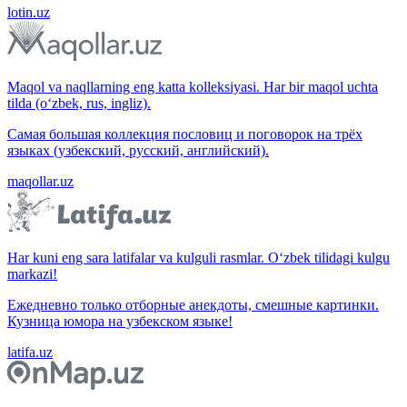
lotin.uz
Maqol va naqllarning eng katta kolleksiyasi. Har bir maqol uchta
tilda (o‘zbek, rus, ingliz).
Самая большая коллекция пословиц и поговорок на трёх
языках (узбекский, русский, английский).
maqollar.uz
Har kuni eng sara latifalar va kulguli rasmlar. O‘zbek tilidagi kulgu
markazi!
Ежедневно только отборные анекдоты, смешные картинки.
Кузница юмора на узбекском языке!
latifa.uz