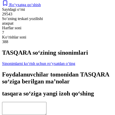
Ro‘yxatga qo‘shish
Saytdagi o‘rni
29543
So‘zning teskari yozilishi
araqsat
Harflar soni
7
Ko‘rishlar soni
388
TASQARA so‘zining sinonimlari
Sinonimlarni ko‘rish uchun ro‘yxatdan o‘ting
Foydalanuvchilar tomonidan TASQARA
so‘ziga berilgan ma’nolar
tasqara so‘ziga yangi izoh qo‘shing