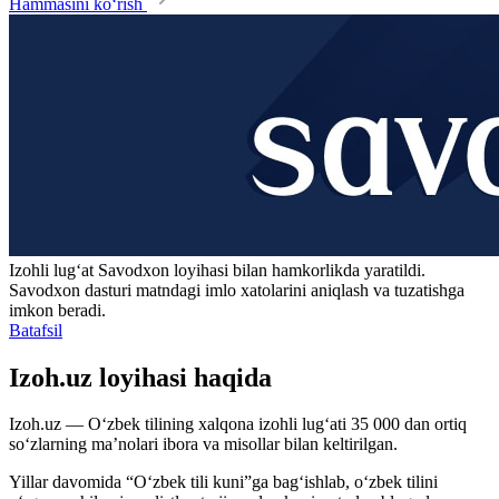
Hammasini ko‘rish
Izohli lugʻat
Savodxon
loyihasi bilan hamkorlikda yaratildi.
Savodxon dasturi matndagi imlo xatolarini aniqlash va tuzatishga
imkon beradi.
Batafsil
Izoh.uz loyihasi haqida
Izoh.uz — O‘zbek tilining xalqona izohli lug‘ati 35 000 dan ortiq
so‘zlarning ma’nolari ibora va misollar bilan keltirilgan.
Yillar davomida “O‘zbek tili kuni”ga bag‘ishlab, o‘zbek tilini