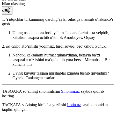
bilan ulashing
sifat
1. Yirtqichlar turkumining qarchigʻaylar oilasiga mansub oʻlaksaxoʻr
qush.
Uning ustidan qora hoshiyali malla qanotlarini asta yelpitib,
kattakon tasqara uchib oʻtdi.
S. Anorboyev, Oqsoy
2.
koʻchma
Koʻrinishi yoqimsiz, turqi sovuq; beoʻxshov, xunuk.
Nahotki keksalarni hurmat qilmaydigan, betayin baʼzi
tasqaralar oʻz ishini maʼqul qilib yura bersa.
Mirmuhsin, Bir
xumcha tilla
Uying kuygur tasqara mirshablar izingga tushib quvladimi?
Oybek, Tanlangan asarlar
TASQARA
so‘zining sinonimlarini
Sinonim.uz
saytida qidirib
ko‘ring.
ТАСҚАРА
so‘zining kirillcha yozilishi
Lotin.uz
sayti tomonidan
taqdim qilingan.