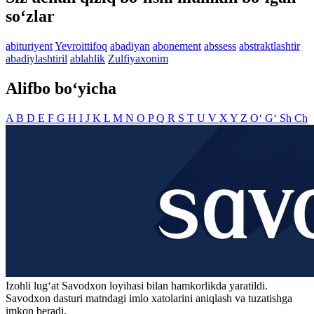
so‘zlar
abituriyent
Yevroittifoq
abadiyan
abonement
abssess
abstraktlashtir
abadiylashtiril
ablahlik
Zulfiyaxonim
Alifbo bo‘yicha
A
B
D
E
F
G
H
I
J
K
L
M
N
O
P
Q
R
S
T
U
V
X
Y
Z
O‘
G‘
Sh
Ch
Izohli lugʻat
Savodxon
loyihasi bilan hamkorlikda yaratildi.
Savodxon dasturi matndagi imlo xatolarini aniqlash va tuzatishga
imkon beradi.