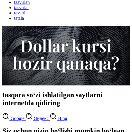
tasvirlan
tasvirlat
tasvirli
tatala
tasqara so‘zi ishlatilgan saytlarni
internetda qidiring
Google
Яндекс
Bing
Siz uchun qiziq bo‘lishi mumkin bo‘lgan