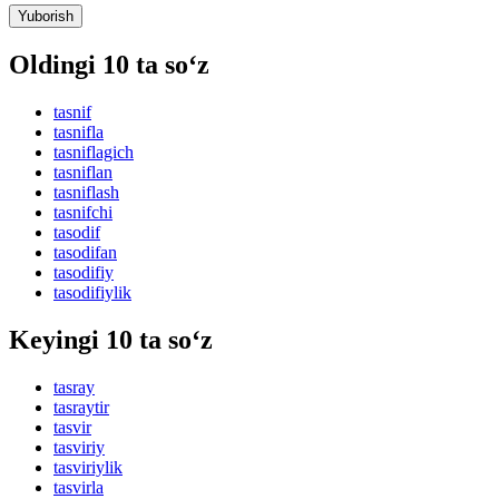
Yuborish
Oldingi 10 ta so‘z
tasnif
tasnifla
tasniflagich
tasniflan
tasniflash
tasnifchi
tasodif
tasodifan
tasodifiy
tasodifiylik
Keyingi 10 ta so‘z
tasray
tasraytir
tasvir
tasviriy
tasviriylik
tasvirla