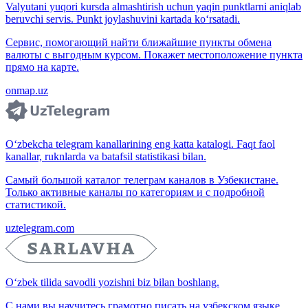
Valyutani yuqori kursda almashtirish uchun yaqin punktlarni aniqlab
beruvchi servis. Punkt joylashuvini kartada ko‘rsatadi.
Сервис, помогающий найти ближайшие пункты обмена
валюты с выгодным курсом. Покажет местоположение пункта
прямо на карте.
onmap.uz
O‘zbekcha telegram kanallarining eng katta katalogi. Faqt faol
kanallar, ruknlarda va batafsil statistikasi bilan.
Самый большой каталог телеграм каналов в Узбекистане.
Только активные каналы по категориям и с подробной
статистикой.
uztelegram.com
O‘zbek tilida savodli yozishni biz bilan boshlang.
С нами вы научитесь грамотно писать на узбекском языке.