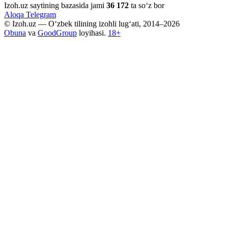
Izoh.uz saytining bazasida jami
36 172
ta so‘z bor
Aloqa
Telegram
© Izoh.uz — O‘zbek tilining izohli lug‘ati, 2014–2026
Obuna
va
GoodGroup
loyihasi.
18+