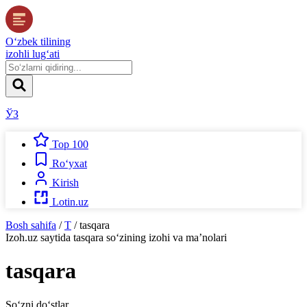
O‘zbek tilining
izohli lug‘ati
ЎЗ
Top 100
Ro‘yxat
Kirish
Lotin.uz
Bosh sahifa
/
T
/
tasqara
Izoh.uz
saytida
tasqara
so‘zining izohi va ma’nolari
tasqara
So‘zni do‘stlar