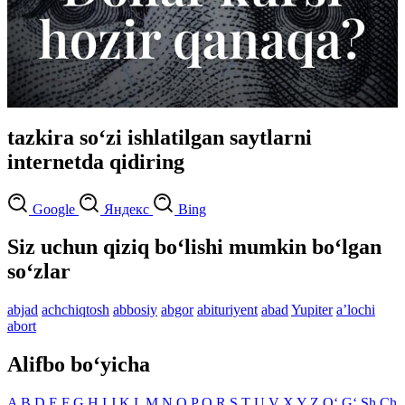
tazkira so‘zi ishlatilgan saytlarni
internetda qidiring
Google
Яндекс
Bing
Siz uchun qiziq bo‘lishi mumkin bo‘lgan
so‘zlar
abjad
achchiqtosh
abbosiy
abgor
abituriyent
abad
Yupiter
aʼlochi
abort
Alifbo bo‘yicha
A
B
D
E
F
G
H
I
J
K
L
M
N
O
P
Q
R
S
T
U
V
X
Y
Z
O‘
G‘
Sh
Ch