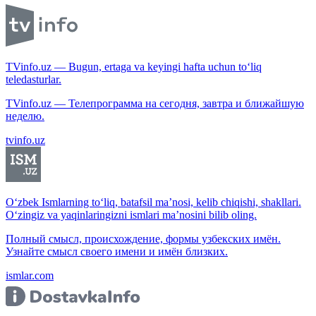
TVinfo.uz — Bugun, ertaga va keyingi hafta uchun to‘liq
teledasturlar.
TVinfo.uz — Телепрограмма на сегодня, завтра и ближайшую
неделю.
tvinfo.uz
O‘zbek Ismlarning to‘liq, batafsil ma’nosi, kelib chiqishi, shakllari.
O‘zingiz va yaqinlaringizni ismlari ma’nosini bilib oling.
Полный смысл, происхождение, формы узбекских имён.
Узнайте смысл своего имени и имён близких.
ismlar.com