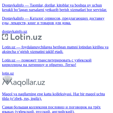
DostavkaInfo — Taomlar, dorilar, kitoblar va boshqa uy uchun
kerakli bo‘lagan narsalarni yetkazib berish xizmatlari bor servislar.
DostavkaInfo — Каталог сервисов, предлагающих доставку
еды, лекарств, книг и товаров для дома.
dostavkainfo.uz
Lotin.uz — foydalanuvchilarga berilgan matnni lotindan kirillga va
aksincha o‘girish xizmatini taklif etadi.
Lotin.uz — поможет транслитерировать с узбекской
кириллицы на латиницу и обратно. Легко!
lotin.uz
Maqol va naqllarning eng katta kolleksiyasi. Har bir maqol uchta
tilda (o‘zbek, rus, ingliz).
Самая большая коллекция пословиц и поговорок на трёх
языках (узбекский, русский, английский).