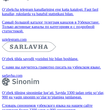
O‘zbekcha telegram kanallarining eng katta katalogi. Faqt faol
kanallar, ruknlarda va batafsil statistikasi bilan.
Самый большой каталог телеграм каналов в Узбекистане.
Только активные каналы по категориям и с подробной
статистикой.
uztelegram.com
O‘zbek tilida savodli yozishni biz bilan boshlang.
С нами вы научитесь грамотно писать на узбекском языке.
sarlavha.com
O‘zbek tilining sinonimlar lug‘ati. Saytda 3300 tadan ortiq so‘zlar,
900 ga yaqin sinonim so‘zlar to‘plamiga jamlangan.
Словарь синонимов узбекского языка на нашем сайте
содержит более 3300 слов и 900 синонимов.