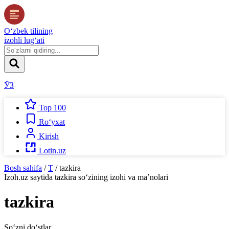
O‘zbek tilining
izohli lug‘ati
ЎЗ
Top 100
Ro‘yxat
Kirish
Lotin.uz
Bosh sahifa
/
T
/
tazkira
Izoh.uz
saytida
tazkira
so‘zining izohi va ma’nolari
tazkira
So‘zni do‘stlar