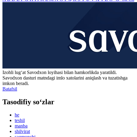
Izohli lugʻat
Savodxon
loyihasi bilan hamkorlikda yaratildi.
Savodxon dasturi matndagi imlo xatolarini aniqlash va tuzatishga
imkon beradi.
Batafsil
Tasodifiy so‘zlar
he
teshil
manba
shilvirat
saqmonchi