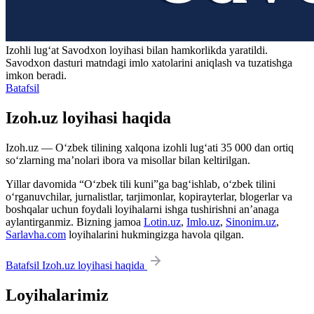
Izohli lugʻat
Savodxon
loyihasi bilan hamkorlikda yaratildi.
Savodxon dasturi matndagi imlo xatolarini aniqlash va tuzatishga
imkon beradi.
Batafsil
Izoh.uz loyihasi haqida
Izoh.uz — O‘zbek tilining xalqona izohli lug‘ati 35 000 dan ortiq
so‘zlarning ma’nolari ibora va misollar bilan keltirilgan.
Yillar davomida “O‘zbek tili kuni”ga bag‘ishlab, o‘zbek tilini
o‘rganuvchilar, jurnalistlar, tarjimonlar, kopirayterlar, blogerlar va
boshqalar uchun foydali loyihalarni ishga tushirishni an’anaga
aylantirganmiz. Bizning jamoa
Lotin.uz
,
Imlo.uz
,
Sinonim.uz
,
Sarlavha.com
loyihalarini hukmingizga havola qilgan.
Batafsil Izoh.uz loyihasi haqida
Loyihalarimiz