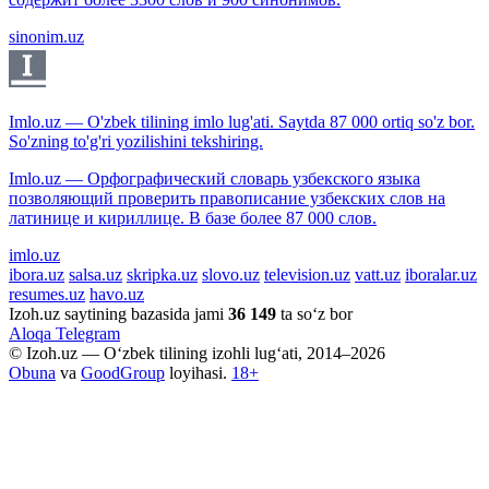
sinonim.uz
Imlo.uz — O'zbek tilining imlo lug'ati. Saytda 87 000 ortiq so'z bor.
So'zning to'g'ri yozilishini tekshiring.
Imlo.uz — Орфографический словарь узбекского языка
позволяющий проверить правописание узбекских слов на
латинице и кириллице. В базе более 87 000 слов.
imlo.uz
ibora.uz
salsa.uz
skripka.uz
slovo.uz
television.uz
vatt.uz
iboralar.uz
resumes.uz
havo.uz
Izoh.uz saytining bazasida jami
36 149
ta so‘z bor
Aloqa
Telegram
© Izoh.uz — O‘zbek tilining izohli lug‘ati, 2014–2026
Obuna
va
GoodGroup
loyihasi.
18+