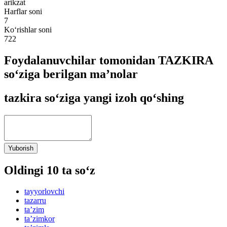
arikzat
Harflar soni
7
Ko‘rishlar soni
722
Foydalanuvchilar tomonidan TAZKIRA
so‘ziga berilgan ma’nolar
tazkira so‘ziga yangi izoh qo‘shing
Yuborish
Oldingi 10 ta so‘z
tayyorlovchi
tazarru
taʼzim
taʼzimkor