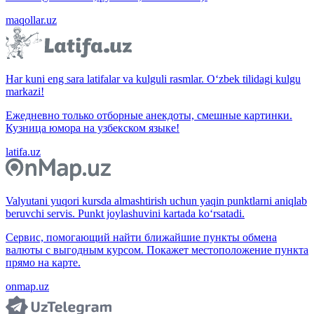
maqollar.uz
Har kuni eng sara latifalar va kulguli rasmlar. O‘zbek tilidagi kulgu
markazi!
Ежедневно только отборные анекдоты, смешные картинки.
Кузница юмора на узбекском языке!
latifa.uz
Valyutani yuqori kursda almashtirish uchun yaqin punktlarni aniqlab
beruvchi servis. Punkt joylashuvini kartada ko‘rsatadi.
Сервис, помогающий найти ближайшие пункты обмена
валюты с выгодным курсом. Покажет местоположение пункта
прямо на карте.
onmap.uz