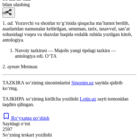
bilan ulashing
ot
1.
ad.
Yozuvchi va shoirlar toʻgʻrisida qisqacha maʼlumot berilib,
asarlaridan namunalar keltirilgan, umuman, tarix, tasavvuf, sanʼat
sohasidagi voqea va shaxslar haqida esdalik ruhida yozilgan kitob,
antologiya.
Navoiy tazkirasi — Majolis yangi tipdagi tazkira —
antologiya edi.
OʻTA
2.
aynan
Memuar.
TAZKIRA
so‘zining sinonimlarini
Sinonim.uz
saytida qidirib
ko‘ring.
ТАЗКИРА
so‘zining kirillcha yozilishi
Lotin.uz
sayti tomonidan
taqdim qilingan.
Ro‘yxatga qo‘shish
Saytdagi o‘rni
2597
So‘zning teskari yozilishi