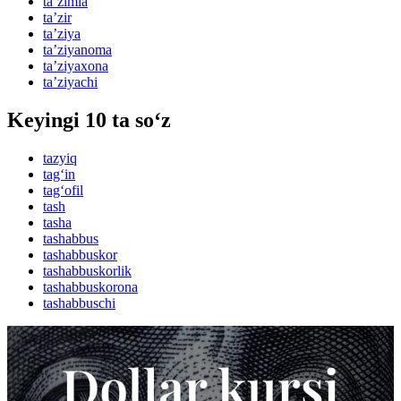
taʼzimla
taʼzir
taʼziya
taʼziyanoma
taʼziyaxona
taʼziyachi
Keyingi 10 ta so‘z
tazyiq
tag‘in
tag‘ofil
tash
tasha
tashabbus
tashabbuskor
tashabbuskorlik
tashabbuskorona
tashabbuschi