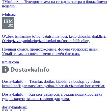
TVinfo.uz — Телепрограмма на сегодня, завтра и ближайшую
неделю.
tvinfo.uz
O‘zbek Ismlarning to‘liq, batafsil ma’nosi, kelib chiqishi, shakllari.
O‘zingiz va yaqinlaringizni ismlari ma’nosini bilib oling.
Полный смысл, происхождение, формы узбекских имён.
Узнайте смысл своего имени и имён близких.
ismlar.com
DostavkaInfo — Taomlar, dorilar, kitoblar va boshqa uy uchun
kerakli bo‘lagan narsalarni yetkazib berish xizmatlari bor servislar.
DostavkaInfo — Каталог сервисов, предлагающих доставку
еды, лекарств, книг и товаров для дома.
dostavkainfo.uz