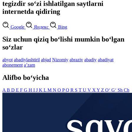
tegizdir so‘zi ishlatilgan saytlarni
internetda qidiring
Google
Яндекс
Bing
Siz uchun qiziq bo‘lishi mumkin bo‘lgan
so‘zlar
abyot
abadiylashtiril
abjad
Nizomiy
abraziv
abadiy
abadiyat
abonement
aʼzam
Alifbo bo‘yicha
A
B
D
E
F
G
H
I
J
K
L
M
N
O
P
Q
R
S
T
U
V
X
Y
Z
O‘
G‘
Sh
Ch