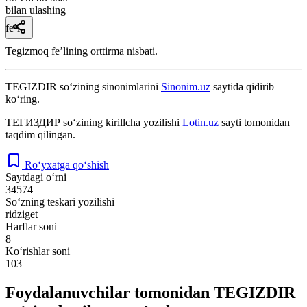
bilan ulashing
fe’l
Tegizmoq feʼlining orttirma nisbati.
TEGIZDIR
so‘zining sinonimlarini
Sinonim.uz
saytida qidirib
ko‘ring.
ТЕГИЗДИР
so‘zining kirillcha yozilishi
Lotin.uz
sayti tomonidan
taqdim qilingan.
Ro‘yxatga qo‘shish
Saytdagi o‘rni
34574
So‘zning teskari yozilishi
ridziget
Harflar soni
8
Ko‘rishlar soni
103
Foydalanuvchilar tomonidan TEGIZDIR