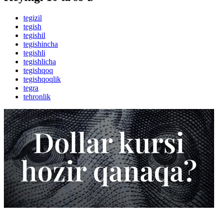
tegizil
tegish
tegishil
tegishincha
tegishli
tegishlicha
tegishqoq
tegishqoqlik
tegra
tehronlik