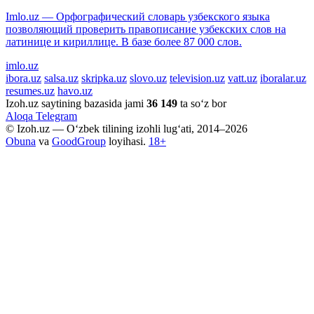
Imlo.uz — Орфографический словарь узбекского языка
позволяющий проверить правописание узбекских слов на
латинице и кириллице. В базе более 87 000 слов.
imlo.uz
ibora.uz
salsa.uz
skripka.uz
slovo.uz
television.uz
vatt.uz
iboralar.uz
resumes.uz
havo.uz
Izoh.uz saytining bazasida jami
36 149
ta so‘z bor
Aloqa
Telegram
© Izoh.uz — O‘zbek tilining izohli lug‘ati, 2014–2026
Obuna
va
GoodGroup
loyihasi.
18+