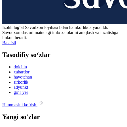
Izohli lugʻat
Savodxon
loyihasi bilan hamkorlikda yaratildi.
Savodxon dasturi matndagi imlo xatolarini aniqlash va tuzatishga
imkon beradi.
Batafsil
Tasodifiy so‘zlar
dolchin
xabardor
hayotchan
sirkorlik
adyunkt
go‘r-yer
Hammasini ko‘rish
Yangi so'zlar