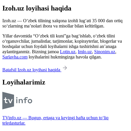
Izoh.uz loyihasi haqida
Izoh.uz — O‘zbek tilining xalqona izohli lug‘ati 35 000 dan ortiq
so‘zlarning ma’nolari ibora va misollar bilan keltirilgan.
Yillar davomida “O‘zbek tili kuni”ga bag‘ishlab, o‘zbek tilini
o‘rganuvchilar, jurnalistlar, tarjimonlar, kopirayterlar, blogerlar va
boshqalar uchun foydali loyihalarni ishga tushirishni an’anaga
aylantirganmiz. Bizning jamoa
Lotin.uz
,
Imlo.uz
,
Sinonim.uz
,
Sarlavha.com
loyihalarini hukmingizga havola qilgan.
Batafsil Izoh.uz loyihasi haqida
Loyihalarimiz
TVinfo.uz — Bugun, ertaga va keyingi hafta uchun to‘liq
teledasturlar.