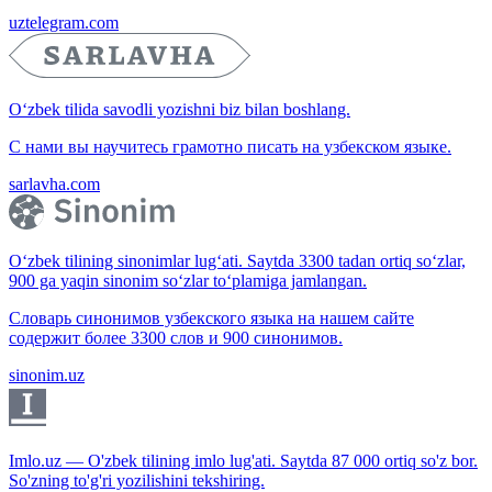
uztelegram.com
O‘zbek tilida savodli yozishni biz bilan boshlang.
С нами вы научитесь грамотно писать на узбекском языке.
sarlavha.com
O‘zbek tilining sinonimlar lug‘ati. Saytda 3300 tadan ortiq so‘zlar,
900 ga yaqin sinonim so‘zlar to‘plamiga jamlangan.
Словарь синонимов узбекского языка на нашем сайте
содержит более 3300 слов и 900 синонимов.
sinonim.uz
Imlo.uz — O'zbek tilining imlo lug'ati. Saytda 87 000 ortiq so'z bor.
So'zning to'g'ri yozilishini tekshiring.