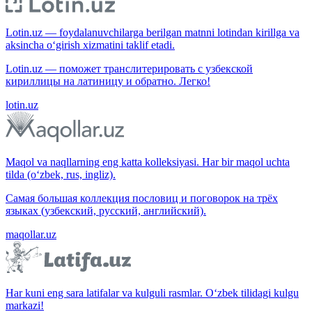
Lotin.uz — foydalanuvchilarga berilgan matnni lotindan kirillga va
aksincha o‘girish xizmatini taklif etadi.
Lotin.uz — поможет транслитерировать с узбекской
кириллицы на латиницу и обратно. Легко!
lotin.uz
Maqol va naqllarning eng katta kolleksiyasi. Har bir maqol uchta
tilda (o‘zbek, rus, ingliz).
Самая большая коллекция пословиц и поговорок на трёх
языках (узбекский, русский, английский).
maqollar.uz
Har kuni eng sara latifalar va kulguli rasmlar. O‘zbek tilidagi kulgu
markazi!