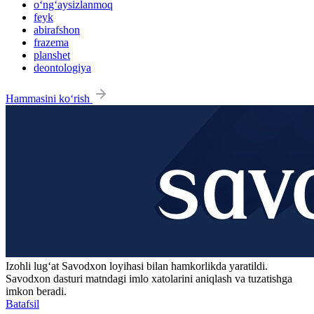
o‘ng‘aysizlanmoq
feyk
abirafshon
frazema
planshet
deontologiya
Hammasini ko‘rish
Izohli lugʻat
Savodxon
loyihasi bilan hamkorlikda yaratildi.
Savodxon dasturi matndagi imlo xatolarini aniqlash va tuzatishga
imkon beradi.
Batafsil