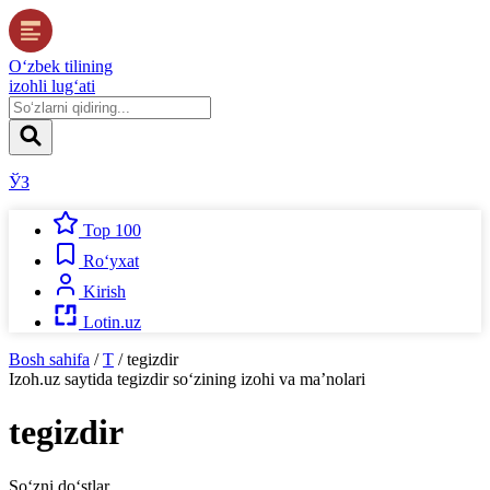
O‘zbek tilining
izohli lug‘ati
ЎЗ
Top 100
Ro‘yxat
Kirish
Lotin.uz
Bosh sahifa
/
T
/
tegizdir
Izoh.uz
saytida
tegizdir
so‘zining izohi va ma’nolari
tegizdir
So‘zni do‘stlar