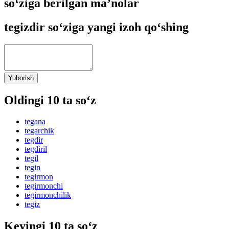
so‘ziga berilgan ma’nolar
tegizdir so‘ziga yangi izoh qo‘shing
Yuborish
Oldingi 10 ta so‘z
tegana
tegarchik
tegdir
tegdiril
tegil
tegin
tegirmon
tegirmonchi
tegirmonchilik
tegiz
Keyingi 10 ta so‘z