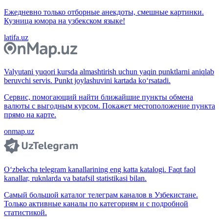
Ежедневно только отборные анекдоты, смешные картинки.
Кузница юмора на узбекском языке!
latifa.uz
Valyutani yuqori kursda almashtirish uchun yaqin punktlarni aniqlab
beruvchi servis. Punkt joylashuvini kartada ko‘rsatadi.
Сервис, помогающий найти ближайшие пункты обмена
валюты с выгодным курсом. Покажет местоположение пункта
прямо на карте.
onmap.uz
O‘zbekcha telegram kanallarining eng katta katalogi. Faqt faol
kanallar, ruknlarda va batafsil statistikasi bilan.
Самый большой каталог телеграм каналов в Узбекистане.
Только активные каналы по категориям и с подробной
статистикой.