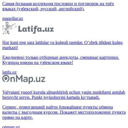
Самая большая коллекция пословиц и поговорок на трёх
языках (узбекский, русский, английский).
maqollar.uz
Har kuni eng sara latifalar va kulguli rasmlar. O‘zbek tilidagi kulgu
markazi!
Ежедневно только отборные анекдоты, смешные картинки.
Кузница юмора на узбекском языке!
latifa.uz
Valyutani yuqori kursda almashtirish uchun yaqin punktlarni aniqlab
beruvchi servis. Punkt joylashuvini kartada ko‘rsatadi.
Сервис, помогающий найти ближайшие пункты обмена
валюты с выгодным курсом. Покажет местоположение пункта
прямо на карте.
onmap.uz