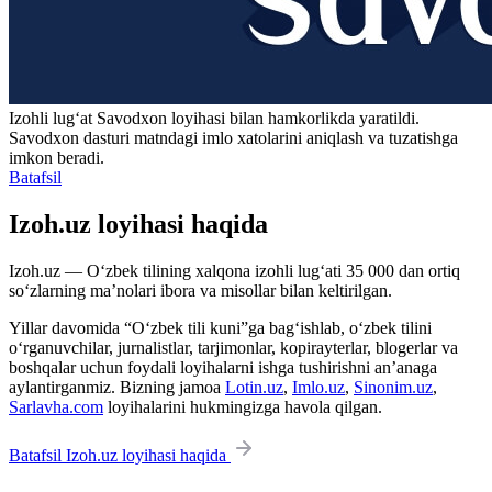
Izohli lugʻat
Savodxon
loyihasi bilan hamkorlikda yaratildi.
Savodxon dasturi matndagi imlo xatolarini aniqlash va tuzatishga
imkon beradi.
Batafsil
Izoh.uz loyihasi haqida
Izoh.uz — O‘zbek tilining xalqona izohli lug‘ati 35 000 dan ortiq
so‘zlarning ma’nolari ibora va misollar bilan keltirilgan.
Yillar davomida “O‘zbek tili kuni”ga bag‘ishlab, o‘zbek tilini
o‘rganuvchilar, jurnalistlar, tarjimonlar, kopirayterlar, blogerlar va
boshqalar uchun foydali loyihalarni ishga tushirishni an’anaga
aylantirganmiz. Bizning jamoa
Lotin.uz
,
Imlo.uz
,
Sinonim.uz
,
Sarlavha.com
loyihalarini hukmingizga havola qilgan.
Batafsil Izoh.uz loyihasi haqida