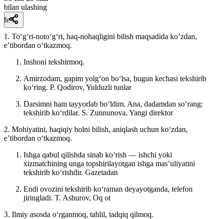
bilan ulashing
fe’l
1. Toʻgʻri-notoʻgʻri, haq-nohaqligini bilish maqsadida koʻzdan,
eʼtibordan oʻtkazmoq.
Inshoni tekshirmoq.
Amirzodam, gapim yolgʻon boʻlsa, bugun kechasi tekshirib
koʻring.
P. Qodirov, Yulduzli tunlar
Darsimni ham tayyorlab boʻldim. Ana, dadamdan soʻrang:
tekshirib koʻrdilar.
S. Zunnunova, Yangi direktor
2. Mohiyatini, haqiqiy holni bilish, aniqlash uchun koʻzdan,
eʼtibordan oʻtkazmoq.
Ishga qabul qilishda sinab koʻrish — ishchi yoki
xizmatchining unga topshirilayotgan ishga masʼuliyatini
tekshirib koʻrishdir.
Gazetadan
Endi ovozini tekshirib koʻraman deyayotganda, telefon
jiringladi.
T. Ashurov, Oq ot
3. Ilmiy asosda oʻrganmoq, tahlil, tadqiq qilmoq.