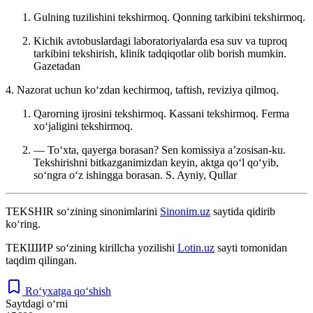
Gulning tuzilishini tekshirmoq. Qonning tarkibini tekshirmoq.
Kichik avtobuslardagi laboratoriyalarda esa suv va tuproq
tarkibini tekshirish, klinik tadqiqotlar olib borish mumkin.
Gazetadan
4. Nazorat uchun koʻzdan kechirmoq, taftish, reviziya qilmoq.
Qarorning ijrosini tekshirmoq. Kassani tekshirmoq. Ferma
xoʻjaligini tekshirmoq.
— Toʻxta, qayerga borasan? Sen komissiya aʼzosisan-ku.
Tekshirishni bitkazganimizdan keyin, aktga qoʻl qoʻyib,
soʻngra oʻz ishingga borasan.
S. Ayniy, Qullar
TEKSHIR
so‘zining sinonimlarini
Sinonim.uz
saytida qidirib
ko‘ring.
ТЕКШИР
so‘zining kirillcha yozilishi
Lotin.uz
sayti tomonidan
taqdim qilingan.
Ro‘yxatga qo‘shish
Saytdagi o‘rni