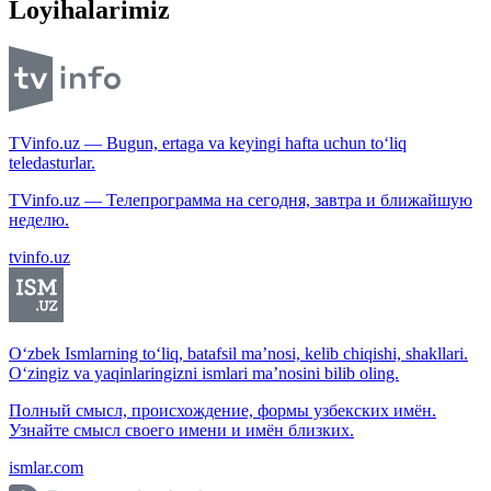
Loyihalarimiz
TVinfo.uz — Bugun, ertaga va keyingi hafta uchun to‘liq
teledasturlar.
TVinfo.uz — Телепрограмма на сегодня, завтра и ближайшую
неделю.
tvinfo.uz
O‘zbek Ismlarning to‘liq, batafsil ma’nosi, kelib chiqishi, shakllari.
O‘zingiz va yaqinlaringizni ismlari ma’nosini bilib oling.
Полный смысл, происхождение, формы узбекских имён.
Узнайте смысл своего имени и имён близких.
ismlar.com