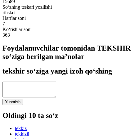
15689
So‘zning teskari yozilishi
rihsket
Harflar soni
7
Ko‘rishlar soni
363
Foydalanuvchilar tomonidan TEKSHIR
so‘ziga berilgan ma’nolar
tekshir so‘ziga yangi izoh qo‘shing
Yuborish
Oldingi 10 ta so‘z
tekkiz
tekkizil