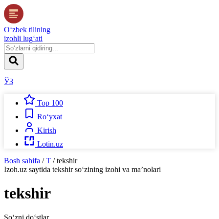
O‘zbek tilining
izohli lug‘ati
ЎЗ
Top 100
Ro‘yxat
Kirish
Lotin.uz
Bosh sahifa
/
T
/
tekshir
Izoh.uz
saytida
tekshir
so‘zining izohi va ma’nolari
tekshir
So‘zni do‘stlar