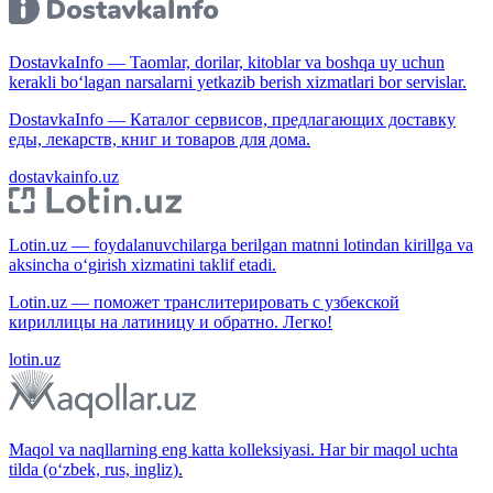
DostavkaInfo — Taomlar, dorilar, kitoblar va boshqa uy uchun
kerakli bo‘lagan narsalarni yetkazib berish xizmatlari bor servislar.
DostavkaInfo — Каталог сервисов, предлагающих доставку
еды, лекарств, книг и товаров для дома.
dostavkainfo.uz
Lotin.uz — foydalanuvchilarga berilgan matnni lotindan kirillga va
aksincha o‘girish xizmatini taklif etadi.
Lotin.uz — поможет транслитерировать с узбекской
кириллицы на латиницу и обратно. Легко!
lotin.uz
Maqol va naqllarning eng katta kolleksiyasi. Har bir maqol uchta
tilda (o‘zbek, rus, ingliz).