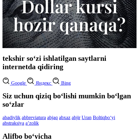
tekshir so‘zi ishlatilgan saytlarni
internetda qidiring
Google
Яндекс
Bing
Siz uchun qiziq bo‘lishi mumkin bo‘lgan
so‘zlar
abadiylik
abbreviatura
abjaq
abxaz
abjir
Uran
Boltiqbo‘yi
abstraksiya
aʼzolik
Alifbo bo‘yicha