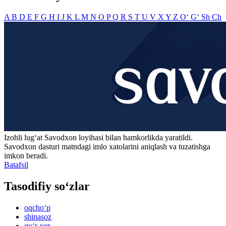
A
B
D
E
F
G
H
I
J
K
L
M
N
O
P
Q
R
S
T
U
V
X
Y
Z
O‘
G‘
Sh
Ch
Izohli lugʻat
Savodxon
loyihasi bilan hamkorlikda yaratildi.
Savodxon dasturi matndagi imlo xatolarini aniqlash va tuzatishga
imkon beradi.
Batafsil
Tasodifiy so‘zlar
oqcho‘p
shinasoz
go‘r-yer