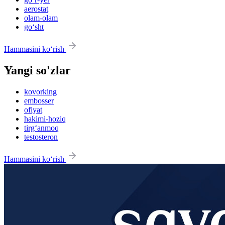
aerostat
olam-olam
go‘sht
Hammasini ko‘rish
Yangi so'zlar
kovorking
embosser
ofiyat
hakimi-hoziq
tirg‘anmoq
testosteron
Hammasini ko‘rish