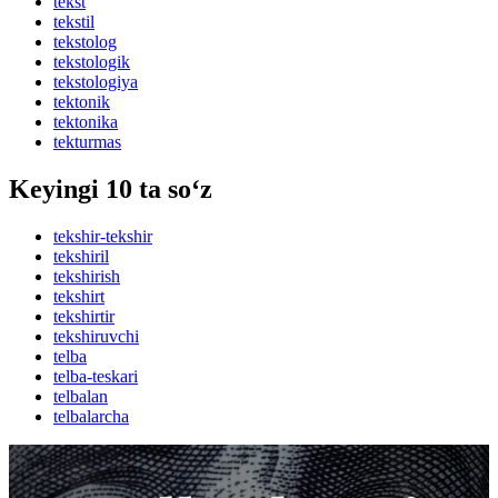
tekst
tekstil
tekstolog
tekstologik
tekstologiya
tektonik
tektonika
tekturmas
Keyingi 10 ta so‘z
tekshir-tekshir
tekshiril
tekshirish
tekshirt
tekshirtir
tekshiruvchi
telba
telba-teskari
telbalan
telbalarcha