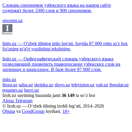
Словарь синонимов узбекского языка на нашем сайте
содержит более 3300 слов и 900 синонимов.
sinonim.uz
Imlo.uz — O'zbek tilining imlo lug'ati. Saytda 87 000 ortiq so'z bor.
So'zning to'g'ri yozilishini tekshiring.
Imlo.uz — Орфографический словарь узбекского языка
позволяющий проверить правописание узбекских слов на
латинице и кириллице. В базе более 87 000 слов.
imlo.uz
ibora.uz
salsa.uz
skripka.uz
slovo.uz
television.uz
vatt.uz
iboralar.uz
resumes.uz
havo.uz
Izoh.uz saytining bazasida jami
36 149
ta so‘z bor
Aloqa
Telegram
© Izoh.uz — O‘zbek tilining izohli lug‘ati, 2014–2026
Obuna
va
GoodGroup
loyihasi.
18+