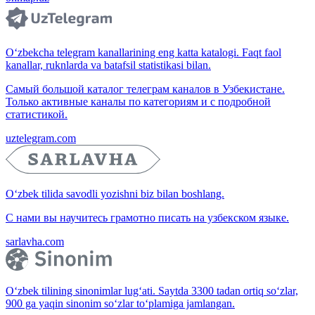
O‘zbekcha telegram kanallarining eng katta katalogi. Faqt faol
kanallar, ruknlarda va batafsil statistikasi bilan.
Самый большой каталог телеграм каналов в Узбекистане.
Только активные каналы по категориям и с подробной
статистикой.
uztelegram.com
O‘zbek tilida savodli yozishni biz bilan boshlang.
С нами вы научитесь грамотно писать на узбекском языке.
sarlavha.com
O‘zbek tilining sinonimlar lug‘ati. Saytda 3300 tadan ortiq so‘zlar,
900 ga yaqin sinonim so‘zlar to‘plamiga jamlangan.