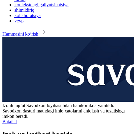
kontekstdagi gallyutsinatsiya
shimildiriq
kollaboratsiya
veyp
Hammasini ko‘rish
Izohli lugʻat
Savodxon
loyihasi bilan hamkorlikda yaratildi.
Savodxon dasturi matndagi imlo xatolarini aniqlash va tuzatishga
imkon beradi.
Batafsil