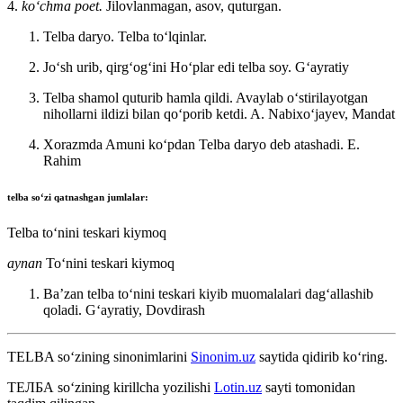
4.
koʻchma poet.
Jilovlanmagan, asov, quturgan.
Telba daryo. Telba toʻlqinlar.
Joʻsh urib, qirgʻogʻini Hoʻplar edi telba soy.
Gʻayratiy
Telba shamol quturib hamla qildi. Avaylab oʻstirilayotgan
nihollarni ildizi bilan qoʻporib ketdi.
A. Nabixoʻjayev, Mandat
Xorazmda Amuni koʻpdan Telba daryo deb atashadi.
E.
Rahim
telba
soʻzi qatnashgan jumlalar:
Telba toʻnini teskari kiymoq
aynan
Toʻnini teskari kiymoq
Baʼzan telba toʻnini teskari kiyib muomalalari dagʻallashib
qoladi.
Gʻayratiy, Dovdirash
TELBA
so‘zining sinonimlarini
Sinonim.uz
saytida qidirib ko‘ring.
ТЕЛБА
so‘zining kirillcha yozilishi
Lotin.uz
sayti tomonidan