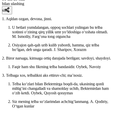
bilan ulashing
sifat
1. Aqldan ozgan, devona, jinni.
U betlari yumdalangan, oppoq sochlari yulingan bu telba
xotinni oʻzining qirq yillik umr yoʻldoshiga oʻxshata olmadi.
M. Ismoiliy, Fargʻona tong otguncha
Osiyajon qah-qah urib kulib yubordi, hamma, qiz telba
boʻlgan, deb unga qaradi.
J. Sharipov, Xorazm
2. Biror narsaga, kimsaga ortiq darajada berilgan; savdoyi, shaydoyi.
Faqir ham shu fikrning telba bandasidir.
Oybek, Navoiy
3. Telbaga xos, telbalikni aks ettiruv-chi; maʼnosiz.
Telba koʻzlari bilan Bektemirga boqdi-da, ukasining qonli
miltigʻini changalladi va shamolday uchib, Bektemirdan ham
oʻzib ketdi.
Oybek, Quyosh qoraymas
Siz mening telba soʻzlarimdan achchigʻlanmang.
A. Qodiriy,
Oʻtgan kunlar