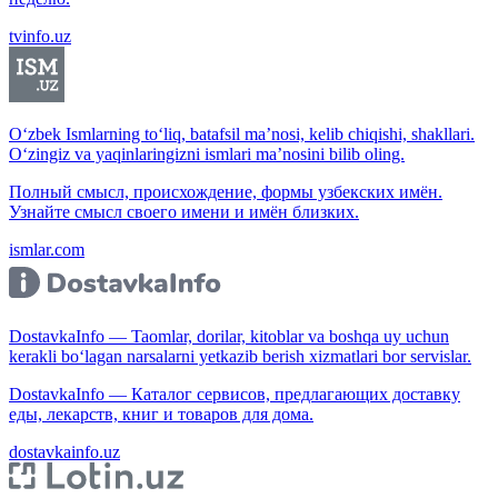
tvinfo.uz
O‘zbek Ismlarning to‘liq, batafsil ma’nosi, kelib chiqishi, shakllari.
O‘zingiz va yaqinlaringizni ismlari ma’nosini bilib oling.
Полный смысл, происхождение, формы узбекских имён.
Узнайте смысл своего имени и имён близких.
ismlar.com
DostavkaInfo — Taomlar, dorilar, kitoblar va boshqa uy uchun
kerakli bo‘lagan narsalarni yetkazib berish xizmatlari bor servislar.
DostavkaInfo — Каталог сервисов, предлагающих доставку
еды, лекарств, книг и товаров для дома.
dostavkainfo.uz