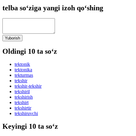
telba so‘ziga yangi izoh qo‘shing
Yuborish
Oldingi 10 ta so‘z
tektonik
tektonika
tekturmas
tekshir
tekshir-tekshir
tekshiril
tekshirish
tekshirt
tekshirtir
tekshiruvchi
Keyingi 10 ta so‘z