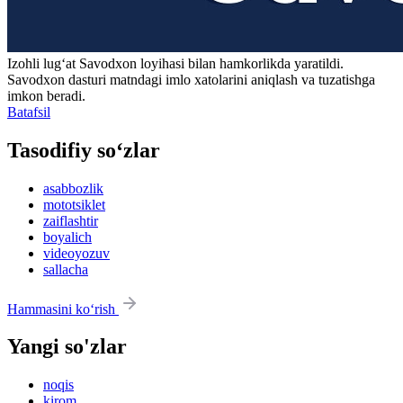
Izohli lugʻat
Savodxon
loyihasi bilan hamkorlikda yaratildi.
Savodxon dasturi matndagi imlo xatolarini aniqlash va tuzatishga
imkon beradi.
Batafsil
Tasodifiy so‘zlar
asabbozlik
mototsiklet
zaiflashtir
boyalich
videoyozuv
sallacha
Hammasini ko‘rish
Yangi so'zlar
noqis
kirom