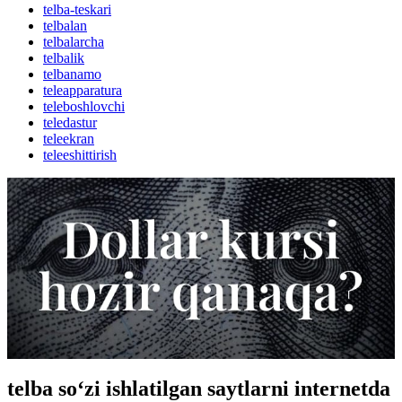
telba-teskari
telbalan
telbalarcha
telbalik
telbanamo
teleapparatura
teleboshlovchi
teledastur
teleekran
teleeshittirish
telba so‘zi ishlatilgan saytlarni internetda