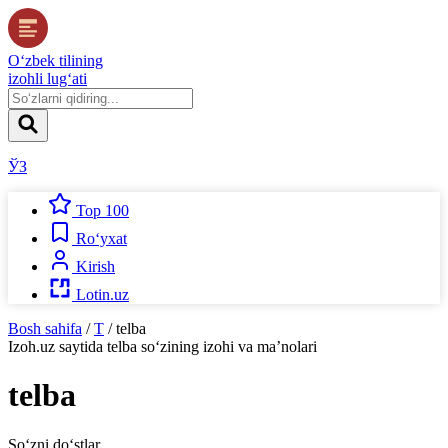
O‘zbek tilining
izohli lug‘ati
ЎЗ
Top 100
Ro‘yxat
Kirish
Lotin.uz
Bosh sahifa
/
T
/
telba
Izoh.uz
saytida
telba
so‘zining izohi va ma’nolari
telba
So‘zni do‘stlar