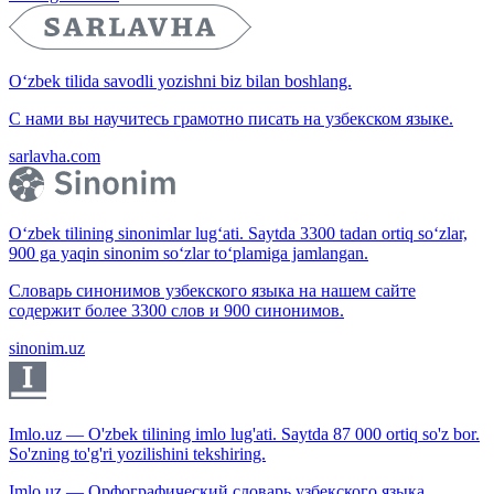
O‘zbek tilida savodli yozishni biz bilan boshlang.
С нами вы научитесь грамотно писать на узбекском языке.
sarlavha.com
O‘zbek tilining sinonimlar lug‘ati. Saytda 3300 tadan ortiq so‘zlar,
900 ga yaqin sinonim so‘zlar to‘plamiga jamlangan.
Словарь синонимов узбекского языка на нашем сайте
содержит более 3300 слов и 900 синонимов.
sinonim.uz
Imlo.uz — O'zbek tilining imlo lug'ati. Saytda 87 000 ortiq so'z bor.
So'zning to'g'ri yozilishini tekshiring.
Imlo.uz — Орфографический словарь узбекского языка