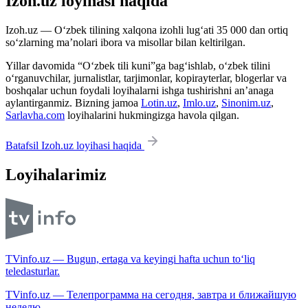
Izoh.uz loyihasi haqida
Izoh.uz — O‘zbek tilining xalqona izohli lug‘ati 35 000 dan ortiq
so‘zlarning ma’nolari ibora va misollar bilan keltirilgan.
Yillar davomida “O‘zbek tili kuni”ga bag‘ishlab, o‘zbek tilini
o‘rganuvchilar, jurnalistlar, tarjimonlar, kopirayterlar, blogerlar va
boshqalar uchun foydali loyihalarni ishga tushirishni an’anaga
aylantirganmiz. Bizning jamoa
Lotin.uz
,
Imlo.uz
,
Sinonim.uz
,
Sarlavha.com
loyihalarini hukmingizga havola qilgan.
Batafsil Izoh.uz loyihasi haqida
Loyihalarimiz
TVinfo.uz — Bugun, ertaga va keyingi hafta uchun to‘liq
teledasturlar.
TVinfo.uz — Телепрограмма на сегодня, завтра и ближайшую
неделю.