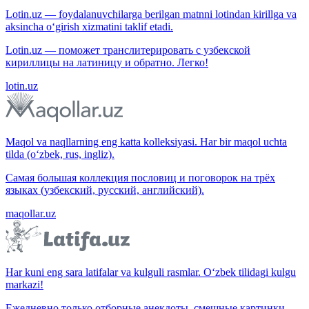
Lotin.uz — foydalanuvchilarga berilgan matnni lotindan kirillga va
aksincha o‘girish xizmatini taklif etadi.
Lotin.uz — поможет транслитерировать с узбекской
кириллицы на латиницу и обратно. Легко!
lotin.uz
Maqol va naqllarning eng katta kolleksiyasi. Har bir maqol uchta
tilda (o‘zbek, rus, ingliz).
Самая большая коллекция пословиц и поговорок на трёх
языках (узбекский, русский, английский).
maqollar.uz
Har kuni eng sara latifalar va kulguli rasmlar. O‘zbek tilidagi kulgu
markazi!
Ежедневно только отборные анекдоты, смешные картинки.