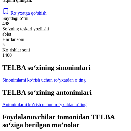
taqdim qilingan.
Ro‘yxatga qo‘shish
Saytdagi o‘rni
498
So‘zning teskari yozilishi
ablet
Harflar soni
5
Ko‘rishlar soni
1400
TELBA so‘zining sinonimlari
Sinonimlarni ko‘rish uchun ro‘yxatdan o‘ting
TELBA so‘zining antonimlari
Antonimlarni ko‘rish uchun ro‘yxatdan o‘ting
Foydalanuvchilar tomonidan TELBA
so‘ziga berilgan ma’nolar