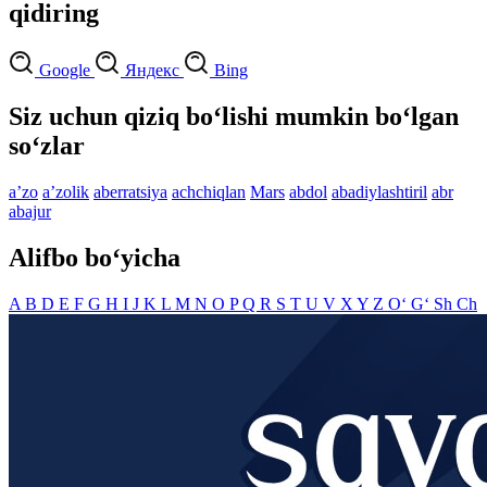
qidiring
Google
Яндекс
Bing
Siz uchun qiziq bo‘lishi mumkin bo‘lgan
so‘zlar
aʼzo
aʼzolik
aberratsiya
achchiqlan
Mars
abdol
abadiylashtiril
abr
abajur
Alifbo bo‘yicha
A
B
D
E
F
G
H
I
J
K
L
M
N
O
P
Q
R
S
T
U
V
X
Y
Z
O‘
G‘
Sh
Ch