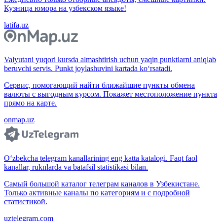
Кузница юмора на узбекском языке!
latifa.uz
Valyutani yuqori kursda almashtirish uchun yaqin punktlarni aniqlab
beruvchi servis. Punkt joylashuvini kartada ko‘rsatadi.
Сервис, помогающий найти ближайшие пункты обмена
валюты с выгодным курсом. Покажет местоположение пункта
прямо на карте.
onmap.uz
O‘zbekcha telegram kanallarining eng katta katalogi. Faqt faol
kanallar, ruknlarda va batafsil statistikasi bilan.
Самый большой каталог телеграм каналов в Узбекистане.
Только активные каналы по категориям и с подробной
статистикой.
uztelegram.com