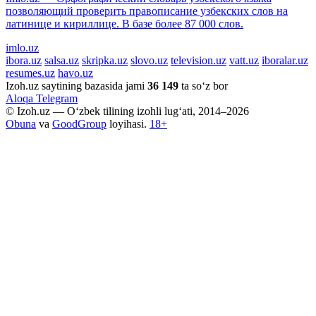
позволяющий проверить правописание узбекских слов на
латинице и кириллице. В базе более 87 000 слов.
imlo.uz
ibora.uz
salsa.uz
skripka.uz
slovo.uz
television.uz
vatt.uz
iboralar.uz
resumes.uz
havo.uz
Izoh.uz saytining bazasida jami
36 149
ta so‘z bor
Aloqa
Telegram
© Izoh.uz — O‘zbek tilining izohli lug‘ati, 2014–2026
Obuna
va
GoodGroup
loyihasi.
18+