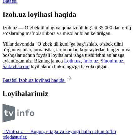
Batafsil
Izoh.uz loyihasi haqida
Izoh.uz — O‘zbek tilining xalqona izohli lug‘ati 35 000 dan ortiq
so‘zlarning ma’nolari ibora va misollar bilan keltirilgan.
Yillar davomida “O‘zbek tili kuni”ga bag‘ishlab, o‘zbek tilini
o‘rganuvchilar, jurnalistlar, tarjimonlar, kopirayterlar, blogerlar va
boshqalar uchun foydali loyihalarni ishga tushirishni an’anaga
aylantirganmiz. Bizning jamoa
Lotin.uz
,
Imlo.uz
,
Sinonim.uz
,
Sarlavha.com
loyihalarini hukmingizga havola qilgan.
Batafsil Izoh.uz loyihasi haqida
Loyihalarimiz
TVinfo.uz — Bugun, ertaga va keyingi hafta uchun to‘liq
teledasturlar.