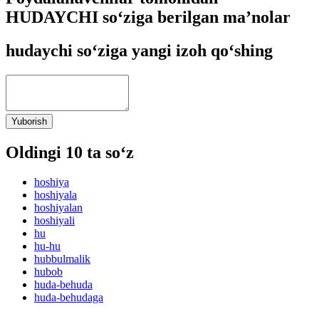
HUDAYCHI so‘ziga berilgan ma’nolar
hudaychi so‘ziga yangi izoh qo‘shing
Yuborish
Oldingi 10 ta so‘z
hoshiya
hoshiyala
hoshiyalan
hoshiyali
hu
hu-hu
hubbulmalik
hubob
huda-behuda
huda-behudaga