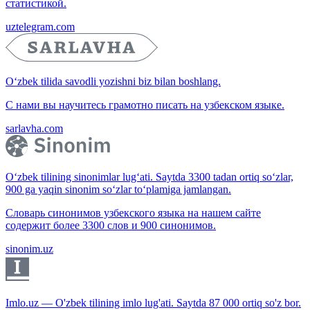
статистикой.
uztelegram.com
O‘zbek tilida savodli yozishni biz bilan boshlang.
С нами вы научитесь грамотно писать на узбекском языке.
sarlavha.com
O‘zbek tilining sinonimlar lug‘ati. Saytda 3300 tadan ortiq so‘zlar,
900 ga yaqin sinonim so‘zlar to‘plamiga jamlangan.
Словарь синонимов узбекского языка на нашем сайте
содержит более 3300 слов и 900 синонимов.
sinonim.uz
Imlo.uz — O'zbek tilining imlo lug'ati. Saytda 87 000 ortiq so'z bor.