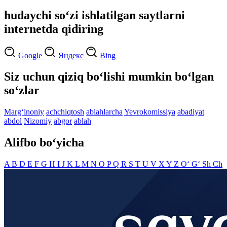
hudaychi so‘zi ishlatilgan saytlarni
internetda qidiring
Google
Яндекс
Bing
Siz uchun qiziq bo‘lishi mumkin bo‘lgan
so‘zlar
Marg‘inoniy
achchiqtosh
ablahlarcha
Yevrokomissiya
abadiyat
abdol
Nizomiy
abgor
ablah
Alifbo bo‘yicha
A
B
D
E
F
G
H
I
J
K
L
M
N
O
P
Q
R
S
T
U
V
X
Y
Z
O‘
G‘
Sh
Ch