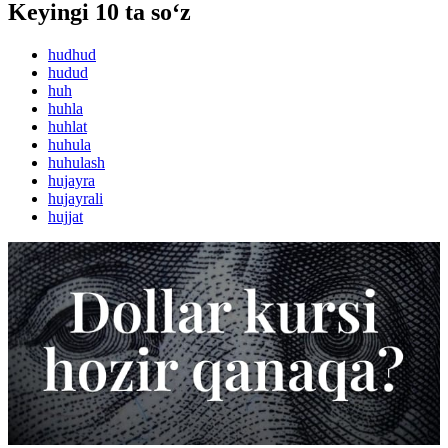
Keyingi 10 ta so‘z
hudhud
hudud
huh
huhla
huhlat
huhula
huhulash
hujayra
hujayrali
hujjat