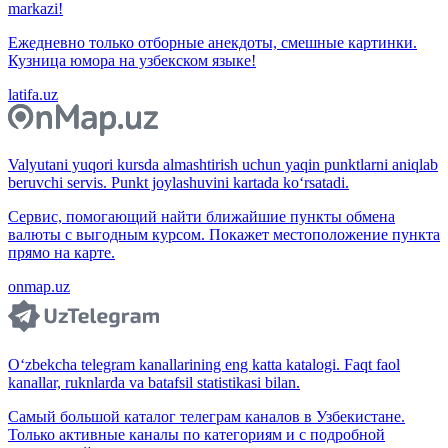
markazi!
Ежедневно только отборные анекдоты, смешные картинки.
Кузница юмора на узбекском языке!
latifa.uz
Valyutani yuqori kursda almashtirish uchun yaqin punktlarni aniqlab
beruvchi servis. Punkt joylashuvini kartada ko‘rsatadi.
Сервис, помогающий найти ближайшие пункты обмена
валюты с выгодным курсом. Покажет местоположение пункта
прямо на карте.
onmap.uz
O‘zbekcha telegram kanallarining eng katta katalogi. Faqt faol
kanallar, ruknlarda va batafsil statistikasi bilan.
Самый большой каталог телеграм каналов в Узбекистане.
Только активные каналы по категориям и с подробной