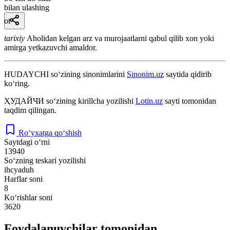
bilan ulashing
ot
tarixiy
Aholidan kelgan arz va murojaatlarni qabul qilib xon yoki
amirga yetkazuvchi amaldor.
HUDAYCHI
so‘zining sinonimlarini
Sinonim.uz
saytida qidirib
ko‘ring.
ҲУДАЙЧИ
so‘zining kirillcha yozilishi
Lotin.uz
sayti tomonidan
taqdim qilingan.
Ro‘yxatga qo‘shish
Saytdagi o‘rni
13940
So‘zning teskari yozilishi
ihcyaduh
Harflar soni
8
Ko‘rishlar soni
3620
Foydalanuvchilar tomonidan