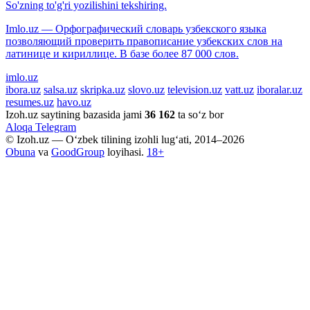
So'zning to'g'ri yozilishini tekshiring.
Imlo.uz — Орфографический словарь узбекского языка
позволяющий проверить правописание узбекских слов на
латинице и кириллице. В базе более 87 000 слов.
imlo.uz
ibora.uz
salsa.uz
skripka.uz
slovo.uz
television.uz
vatt.uz
iboralar.uz
resumes.uz
havo.uz
Izoh.uz saytining bazasida jami
36 162
ta so‘z bor
Aloqa
Telegram
© Izoh.uz — O‘zbek tilining izohli lug‘ati, 2014–2026
Obuna
va
GoodGroup
loyihasi.
18+