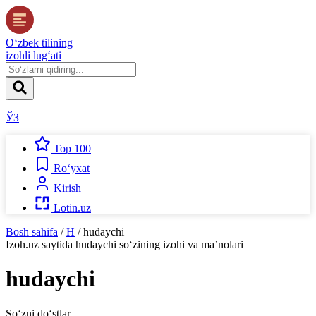
O‘zbek tilining
izohli lug‘ati
ЎЗ
Top 100
Ro‘yxat
Kirish
Lotin.uz
Bosh sahifa
/
H
/
hudaychi
Izoh.uz
saytida
hudaychi
so‘zining izohi va ma’nolari
hudaychi
So‘zni do‘stlar