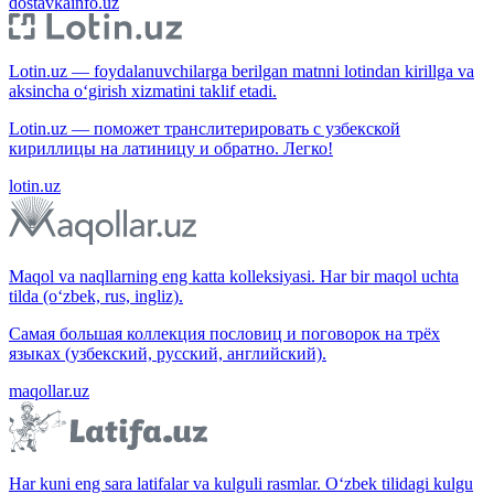
dostavkainfo.uz
Lotin.uz — foydalanuvchilarga berilgan matnni lotindan kirillga va
aksincha o‘girish xizmatini taklif etadi.
Lotin.uz — поможет транслитерировать с узбекской
кириллицы на латиницу и обратно. Легко!
lotin.uz
Maqol va naqllarning eng katta kolleksiyasi. Har bir maqol uchta
tilda (o‘zbek, rus, ingliz).
Самая большая коллекция пословиц и поговорок на трёх
языках (узбекский, русский, английский).
maqollar.uz
Har kuni eng sara latifalar va kulguli rasmlar. O‘zbek tilidagi kulgu