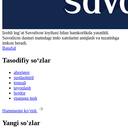
Izohli lugʻat
Savodxon
loyihasi bilan hamkorlikda yaratildi.
Savodxon dasturi matndagi imlo xatolarini aniqlash va tuzatishga
imkon beradi.
Batafsil
Tasodifiy so‘zlar
aborigen
sustlashtiril
tonnali
tayoqlash
bojdor
epaqaga tush
Hammasini ko‘rish
Yangi so'zlar