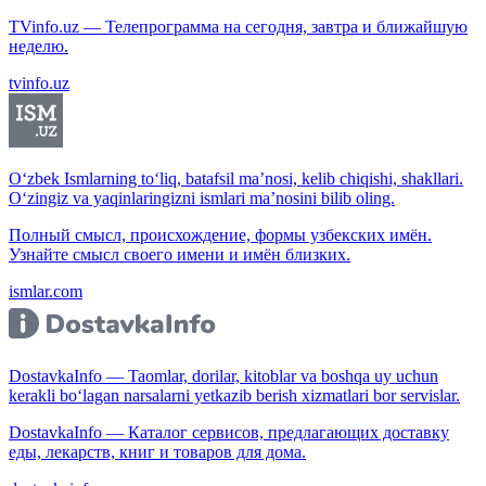
TVinfo.uz — Телепрограмма на сегодня, завтра и ближайшую
неделю.
tvinfo.uz
O‘zbek Ismlarning to‘liq, batafsil ma’nosi, kelib chiqishi, shakllari.
O‘zingiz va yaqinlaringizni ismlari ma’nosini bilib oling.
Полный смысл, происхождение, формы узбекских имён.
Узнайте смысл своего имени и имён близких.
ismlar.com
DostavkaInfo — Taomlar, dorilar, kitoblar va boshqa uy uchun
kerakli bo‘lagan narsalarni yetkazib berish xizmatlari bor servislar.
DostavkaInfo — Каталог сервисов, предлагающих доставку
еды, лекарств, книг и товаров для дома.