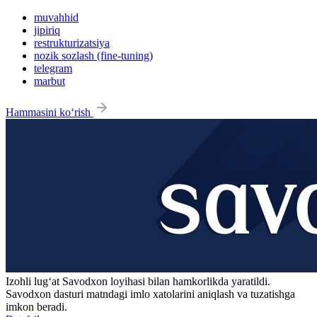
muvahhid
jipiriq
restrukturizatsiya
nozik sozlash (fine-tuning)
telegram
marbut
Hammasini ko‘rish
Izohli lugʻat
Savodxon
loyihasi bilan hamkorlikda yaratildi.
Savodxon dasturi matndagi imlo xatolarini aniqlash va tuzatishga
imkon beradi.