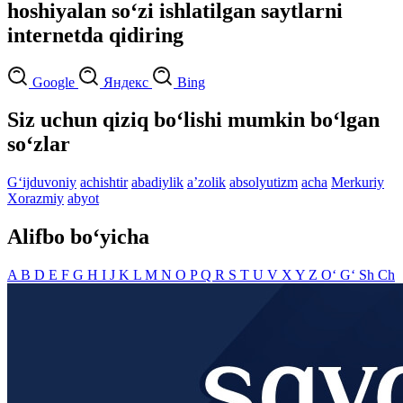
hoshiyalan so‘zi ishlatilgan saytlarni
internetda qidiring
Google
Яндекс
Bing
Siz uchun qiziq bo‘lishi mumkin bo‘lgan
so‘zlar
G‘ijduvoniy
achishtir
abadiylik
aʼzolik
absolyutizm
acha
Merkuriy
Xorazmiy
abyot
Alifbo bo‘yicha
A
B
D
E
F
G
H
I
J
K
L
M
N
O
P
Q
R
S
T
U
V
X
Y
Z
O‘
G‘
Sh
Ch