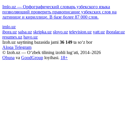
Imlo.uz — Орфографический словарь узбекского языка
позволяющий проверить правописание узбекских слов на
латинице и кириллице. В базе более 87 000 слов.
imlo.uz
ibora.uz
salsa.uz
skripka.uz
slovo.uz
television.uz
vatt.uz
iboralar.uz
resumes.uz
havo.uz
Izoh.uz saytining bazasida jami
36 149
ta so‘z bor
Aloqa
Telegram
© Izoh.uz — O‘zbek tilining izohli lug‘ati, 2014–2026
Obuna
va
GoodGroup
loyihasi.
18+