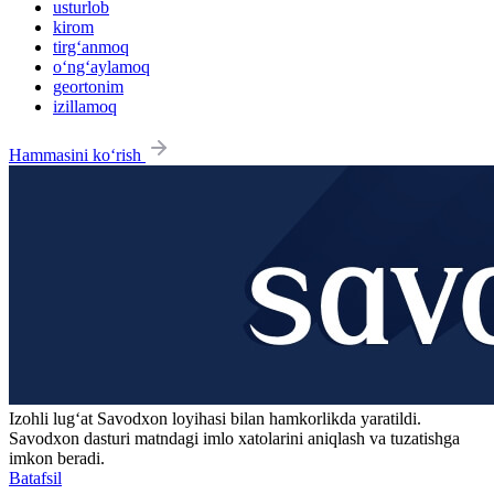
usturlob
kirom
tirg‘anmoq
o‘ng‘aylamoq
geortonim
izillamoq
Hammasini ko‘rish
Izohli lugʻat
Savodxon
loyihasi bilan hamkorlikda yaratildi.
Savodxon dasturi matndagi imlo xatolarini aniqlash va tuzatishga
imkon beradi.
Batafsil