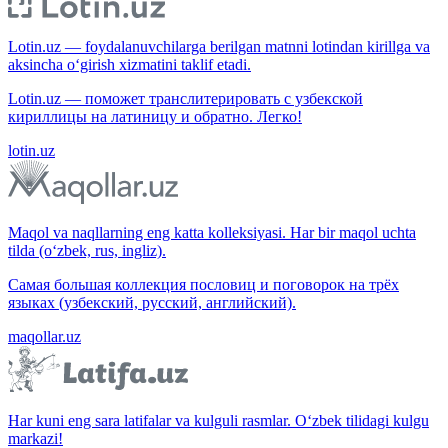
Lotin.uz — foydalanuvchilarga berilgan matnni lotindan kirillga va
aksincha o‘girish xizmatini taklif etadi.
Lotin.uz — поможет транслитерировать с узбекской
кириллицы на латиницу и обратно. Легко!
lotin.uz
Maqol va naqllarning eng katta kolleksiyasi. Har bir maqol uchta
tilda (o‘zbek, rus, ingliz).
Самая большая коллекция пословиц и поговорок на трёх
языках (узбекский, русский, английский).
maqollar.uz
Har kuni eng sara latifalar va kulguli rasmlar. O‘zbek tilidagi kulgu
markazi!