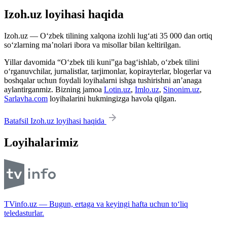
Izoh.uz loyihasi haqida
Izoh.uz — O‘zbek tilining xalqona izohli lug‘ati 35 000 dan ortiq
so‘zlarning ma’nolari ibora va misollar bilan keltirilgan.
Yillar davomida “O‘zbek tili kuni”ga bag‘ishlab, o‘zbek tilini
o‘rganuvchilar, jurnalistlar, tarjimonlar, kopirayterlar, blogerlar va
boshqalar uchun foydali loyihalarni ishga tushirishni an’anaga
aylantirganmiz. Bizning jamoa
Lotin.uz
,
Imlo.uz
,
Sinonim.uz
,
Sarlavha.com
loyihalarini hukmingizga havola qilgan.
Batafsil Izoh.uz loyihasi haqida
Loyihalarimiz
TVinfo.uz — Bugun, ertaga va keyingi hafta uchun to‘liq
teledasturlar.