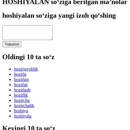
HOSHIYALAN so‘ziga berilgan ma’nolar
hoshiyalan so‘ziga yangi izoh qo‘shing
Yuborish
Oldingi 10 ta so‘z
hozirjavoblik
hozirla
hozirlan
hozirlat
hozirlash
hozirlik
hozircha
hozirchalik
hoshiya
hoshiyala
Keyingi 10 ta so‘z