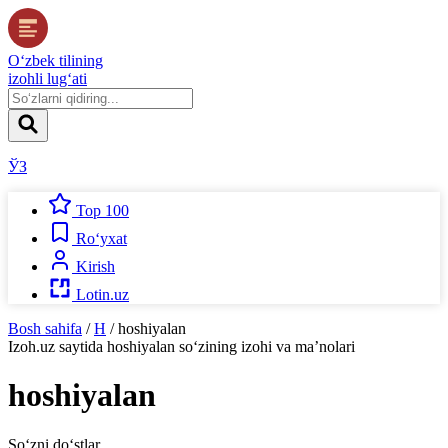
O‘zbek tilining
izohli lug‘ati
ЎЗ
Top 100
Ro‘yxat
Kirish
Lotin.uz
Bosh sahifa
/
H
/
hoshiyalan
Izoh.uz
saytida
hoshiyalan
so‘zining izohi va ma’nolari
hoshiyalan
So‘zni do‘stlar