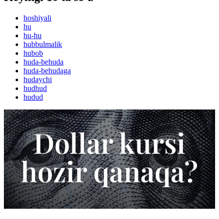
hoshiyali
hu
hu-hu
hubbulmalik
hubob
huda-behuda
huda-behudaga
hudaychi
hudhud
hudud