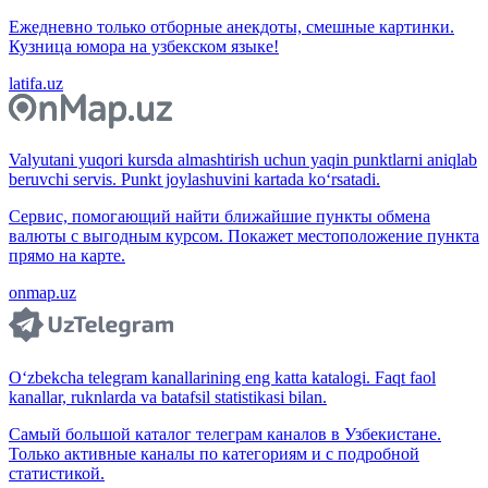
Ежедневно только отборные анекдоты, смешные картинки.
Кузница юмора на узбекском языке!
latifa.uz
Valyutani yuqori kursda almashtirish uchun yaqin punktlarni aniqlab
beruvchi servis. Punkt joylashuvini kartada ko‘rsatadi.
Сервис, помогающий найти ближайшие пункты обмена
валюты с выгодным курсом. Покажет местоположение пункта
прямо на карте.
onmap.uz
O‘zbekcha telegram kanallarining eng katta katalogi. Faqt faol
kanallar, ruknlarda va batafsil statistikasi bilan.
Самый большой каталог телеграм каналов в Узбекистане.
Только активные каналы по категориям и с подробной
статистикой.