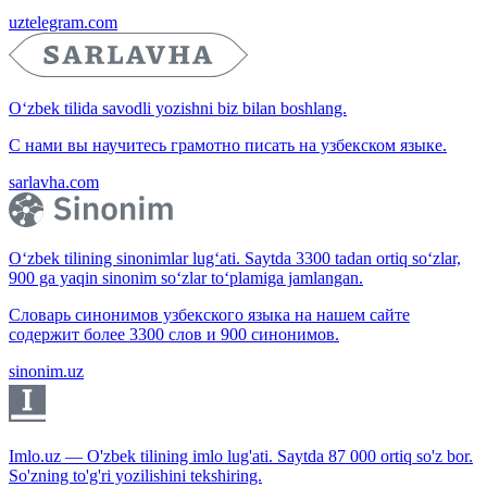
uztelegram.com
O‘zbek tilida savodli yozishni biz bilan boshlang.
С нами вы научитесь грамотно писать на узбекском языке.
sarlavha.com
O‘zbek tilining sinonimlar lug‘ati. Saytda 3300 tadan ortiq so‘zlar,
900 ga yaqin sinonim so‘zlar to‘plamiga jamlangan.
Словарь синонимов узбекского языка на нашем сайте
содержит более 3300 слов и 900 синонимов.
sinonim.uz
Imlo.uz — O'zbek tilining imlo lug'ati. Saytda 87 000 ortiq so'z bor.
So'zning to'g'ri yozilishini tekshiring.