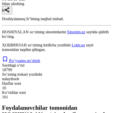
bilan ulashing
fe’l
Hoshiyalamoq feʼlining majhul nisbati.
HOSHIYALAN
so‘zining sinonimlarini
Sinonim.uz
saytida qidirib
ko‘ring.
ҲОШИЯЛАН
so‘zining kirillcha yozilishi
Lotin.uz
sayti
tomonidan taqdim qilingan.
Ro‘yxatga qo‘shish
Saytdagi o‘rni
18799
So‘zning teskari yozilishi
nalayihsoh
Harflar soni
10
Ko‘rishlar soni
101
Foydalanuvchilar tomonidan