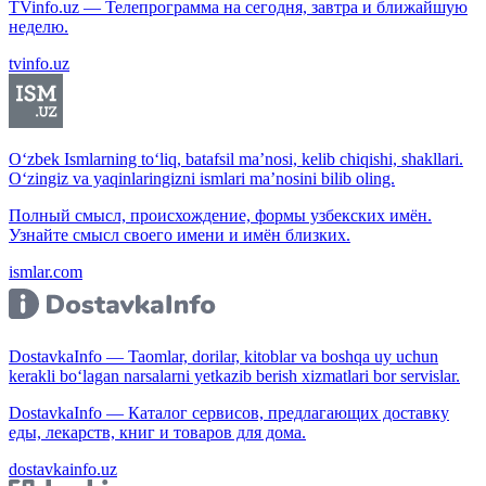
TVinfo.uz — Телепрограмма на сегодня, завтра и ближайшую
неделю.
tvinfo.uz
O‘zbek Ismlarning to‘liq, batafsil ma’nosi, kelib chiqishi, shakllari.
O‘zingiz va yaqinlaringizni ismlari ma’nosini bilib oling.
Полный смысл, происхождение, формы узбекских имён.
Узнайте смысл своего имени и имён близких.
ismlar.com
DostavkaInfo — Taomlar, dorilar, kitoblar va boshqa uy uchun
kerakli bo‘lagan narsalarni yetkazib berish xizmatlari bor servislar.
DostavkaInfo — Каталог сервисов, предлагающих доставку
еды, лекарств, книг и товаров для дома.
dostavkainfo.uz