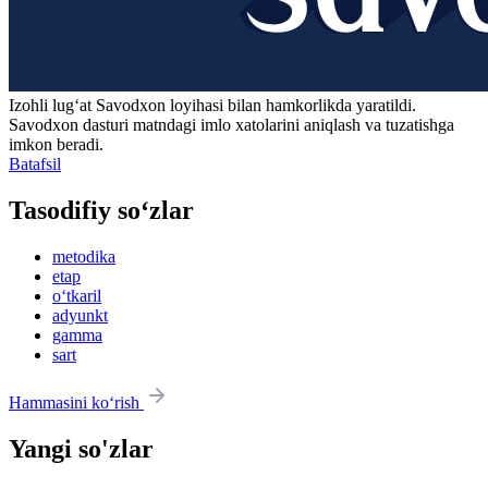
Izohli lugʻat
Savodxon
loyihasi bilan hamkorlikda yaratildi.
Savodxon dasturi matndagi imlo xatolarini aniqlash va tuzatishga
imkon beradi.
Batafsil
Tasodifiy so‘zlar
metodika
etap
o‘tkaril
adyunkt
gamma
sart
Hammasini ko‘rish
Yangi so'zlar