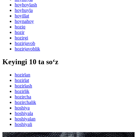
hoyhoylash
hoyhuyla
hoyillat
hoynahoy
hoziq
hozir
hozirgi
hozirjavob
hozirjavoblik
Keyingi 10 ta so‘z
hozirlan
hozirlat
hozirlash
hozirlik
hozircha
hozirchalik
hoshiya
hoshiyala
hoshiyalan
hoshiyali