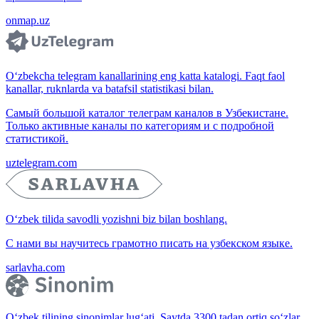
onmap.uz
O‘zbekcha telegram kanallarining eng katta katalogi. Faqt faol
kanallar, ruknlarda va batafsil statistikasi bilan.
Самый большой каталог телеграм каналов в Узбекистане.
Только активные каналы по категориям и с подробной
статистикой.
uztelegram.com
O‘zbek tilida savodli yozishni biz bilan boshlang.
С нами вы научитесь грамотно писать на узбекском языке.
sarlavha.com
O‘zbek tilining sinonimlar lug‘ati. Saytda 3300 tadan ortiq so‘zlar,