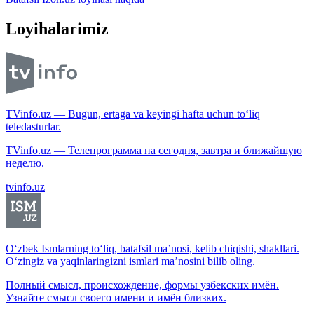
Loyihalarimiz
TVinfo.uz — Bugun, ertaga va keyingi hafta uchun to‘liq
teledasturlar.
TVinfo.uz — Телепрограмма на сегодня, завтра и ближайшую
неделю.
tvinfo.uz
O‘zbek Ismlarning to‘liq, batafsil ma’nosi, kelib chiqishi, shakllari.
O‘zingiz va yaqinlaringizni ismlari ma’nosini bilib oling.
Полный смысл, происхождение, формы узбекских имён.
Узнайте смысл своего имени и имён близких.