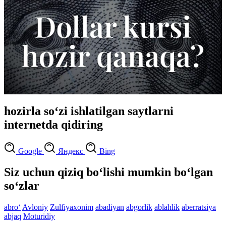
hozirla so‘zi ishlatilgan saytlarni
internetda qidiring
Google
Яндекс
Bing
Siz uchun qiziq bo‘lishi mumkin bo‘lgan
so‘zlar
abro‘
Avloniy
Zulfiyaxonim
abadiyan
abgorlik
ablahlik
aberratsiya
abjaq
Moturidiy