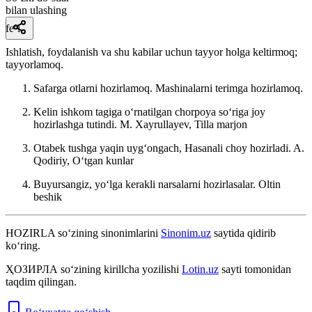
bilan ulashing
fe’l
Ishlatish, foydalanish va shu kabilar uchun tayyor holga keltirmoq;
tayyorlamoq.
Safarga otlarni hozirlamoq. Mashinalarni terimga hozirlamoq.
Kelin ishkom tagiga oʻrnatilgan chorpoya soʻriga joy
hozirlashga tutindi.
M. Xayrullayev, Tilla marjon
Otabek tushga yaqin uygʻongach, Hasanali choy hozirladi.
A.
Qodiriy, Oʻtgan kunlar
Buyursangiz, yoʻlga kerakli narsalarni hozirlasalar.
Oltin
beshik
HOZIRLA
so‘zining sinonimlarini
Sinonim.uz
saytida qidirib
ko‘ring.
ҲОЗИРЛА
so‘zining kirillcha yozilishi
Lotin.uz
sayti tomonidan
taqdim qilingan.