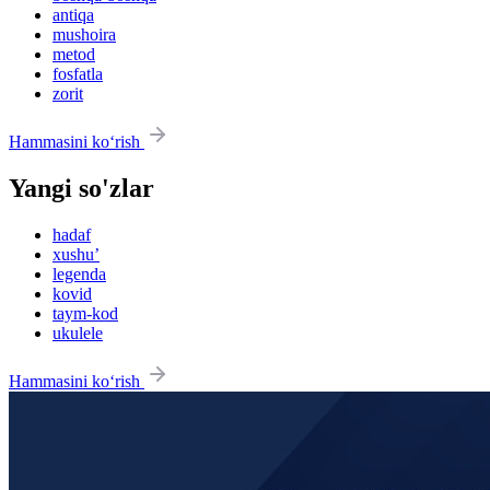
antiqa
mushoira
metod
fosfatla
zorit
Hammasini ko‘rish
Yangi so'zlar
hadaf
xushu’
legenda
kovid
taym-kod
ukulele
Hammasini ko‘rish