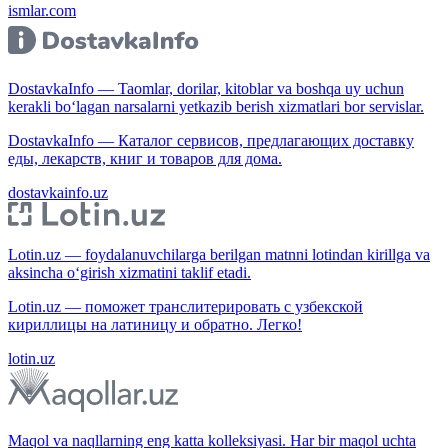
ismlar.com
DostavkaInfo — Taomlar, dorilar, kitoblar va boshqa uy uchun
kerakli bo‘lagan narsalarni yetkazib berish xizmatlari bor servislar.
DostavkaInfo — Каталог сервисов, предлагающих доставку
еды, лекарств, книг и товаров для дома.
dostavkainfo.uz
Lotin.uz — foydalanuvchilarga berilgan matnni lotindan kirillga va
aksincha o‘girish xizmatini taklif etadi.
Lotin.uz — поможет транслитерировать с узбекской
кириллицы на латиницу и обратно. Легко!
lotin.uz
Maqol va naqllarning eng katta kolleksiyasi. Har bir maqol uchta