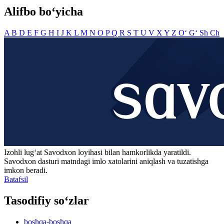
Alifbo bo‘yicha
A
B
D
E
F
G
H
I
J
K
L
M
N
O
P
Q
R
S
T
U
V
X
Y
Z
O‘
G‘
Sh
Ch
Izohli lugʻat
Savodxon
loyihasi bilan hamkorlikda yaratildi.
Savodxon dasturi matndagi imlo xatolarini aniqlash va tuzatishga
imkon beradi.
Batafsil
Tasodifiy so‘zlar
boshqa-boshqa