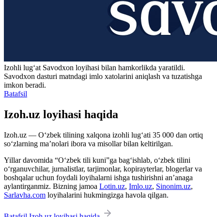
Izohli lugʻat
Savodxon
loyihasi bilan hamkorlikda yaratildi.
Savodxon dasturi matndagi imlo xatolarini aniqlash va tuzatishga
imkon beradi.
Batafsil
Izoh.uz loyihasi haqida
Izoh.uz — O‘zbek tilining xalqona izohli lug‘ati 35 000 dan ortiq
so‘zlarning ma’nolari ibora va misollar bilan keltirilgan.
Yillar davomida “O‘zbek tili kuni”ga bag‘ishlab, o‘zbek tilini
o‘rganuvchilar, jurnalistlar, tarjimonlar, kopirayterlar, blogerlar va
boshqalar uchun foydali loyihalarni ishga tushirishni an’anaga
aylantirganmiz. Bizning jamoa
Lotin.uz
,
Imlo.uz
,
Sinonim.uz
,
Sarlavha.com
loyihalarini hukmingizga havola qilgan.
Batafsil Izoh.uz loyihasi haqida