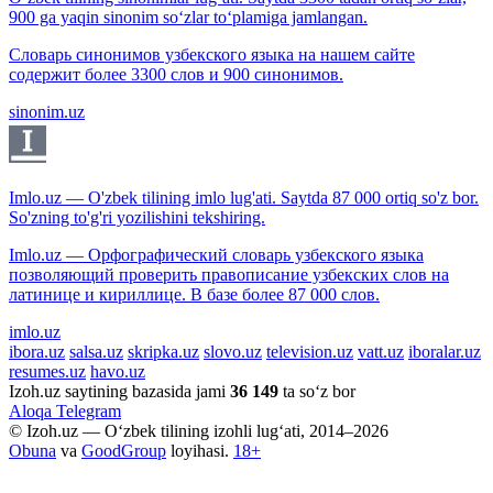
900 ga yaqin sinonim so‘zlar to‘plamiga jamlangan.
Словарь синонимов узбекского языка на нашем сайте
содержит более 3300 слов и 900 синонимов.
sinonim.uz
Imlo.uz — O'zbek tilining imlo lug'ati. Saytda 87 000 ortiq so'z bor.
So'zning to'g'ri yozilishini tekshiring.
Imlo.uz — Орфографический словарь узбекского языка
позволяющий проверить правописание узбекских слов на
латинице и кириллице. В базе более 87 000 слов.
imlo.uz
ibora.uz
salsa.uz
skripka.uz
slovo.uz
television.uz
vatt.uz
iboralar.uz
resumes.uz
havo.uz
Izoh.uz saytining bazasida jami
36 149
ta so‘z bor
Aloqa
Telegram
© Izoh.uz — O‘zbek tilining izohli lug‘ati, 2014–2026
Obuna
va
GoodGroup
loyihasi.
18+