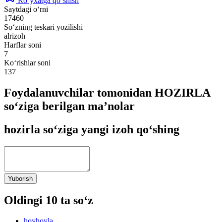
Ro‘yxatga qo‘shish
Saytdagi o‘rni
17460
So‘zning teskari yozilishi
alrizoh
Harflar soni
7
Ko‘rishlar soni
137
Foydalanuvchilar tomonidan HOZIRLA
so‘ziga berilgan ma’nolar
hozirla so‘ziga yangi izoh qo‘shing
Yuborish
Oldingi 10 ta so‘z
hoyhoyla