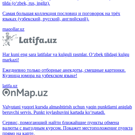
tilda (o‘zbek, rus, ingliz).
Самая большая коллекция пословиц и поговорок на трёх
языках (узбекский, русский, английский).
maqollar.uz
Har kuni eng sara latifalar va kulguli rasmlar. O‘zbek tilidagi kulgu
markazi!
Ежедневно только отборные анекдоты, смешные картинки.
Кузница юмора на узбекском языке!
latifa.uz
Valyutani yuqori kursda almashtirish uchun yaqin punktlarni aniqlab
beruvchi servis. Punkt joylashuvini kartada ko‘rsatadi.
Сервис, помогающий найти ближайшие пункты обмена
валюты с выгодным курсом. Покажет местоположение пункта
прямо на карте.