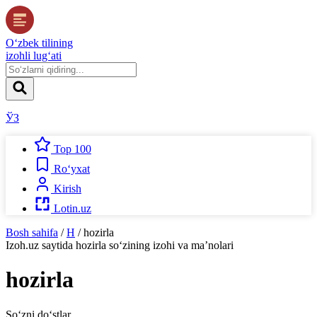
O‘zbek tilining
izohli lug‘ati
ЎЗ
Top 100
Ro‘yxat
Kirish
Lotin.uz
Bosh sahifa
/
H
/
hozirla
Izoh.uz
saytida
hozirla
so‘zining izohi va ma’nolari
hozirla
So‘zni do‘stlar