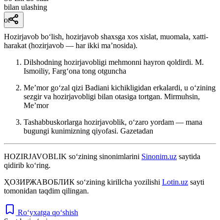
bilan ulashing
ot
Hozirjavob boʻlish, hozirjavob shaxsga xos xislat, muomala, xatti-
harakat (hozirjavob — har ikki maʼnosida).
Dilshodning hozirjavobligi mehmonni hayron qoldirdi.
M.
Ismoiliy, Fargʻona tong otguncha
Meʼmor goʻzal qizi Badiani kichikligidan erkalardi, u oʻzining
sezgir va hozirjavobligi bilan otasiga tortgan.
Mirmuhsin,
Meʼmor
Tashabbuskorlarga hozirjavoblik, oʻzaro yordam — mana
bugungi kunimizning qiyofasi.
Gazetadan
HOZIRJAVOBLIK
so‘zining sinonimlarini
Sinonim.uz
saytida
qidirib ko‘ring.
ҲОЗИРЖАВОБЛИК
so‘zining kirillcha yozilishi
Lotin.uz
sayti
tomonidan taqdim qilingan.
Ro‘yxatga qo‘shish