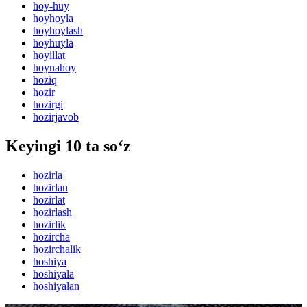
hoy-huy
hoyhoyla
hoyhoylash
hoyhuyla
hoyillat
hoynahoy
hoziq
hozir
hozirgi
hozirjavob
Keyingi 10 ta so‘z
hozirla
hozirlan
hozirlat
hozirlash
hozirlik
hozircha
hozirchalik
hoshiya
hoshiyala
hoshiyalan