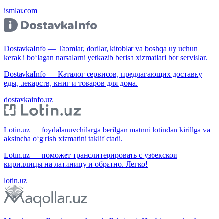
ismlar.com
DostavkaInfo — Taomlar, dorilar, kitoblar va boshqa uy uchun
kerakli bo‘lagan narsalarni yetkazib berish xizmatlari bor servislar.
DostavkaInfo — Каталог сервисов, предлагающих доставку
еды, лекарств, книг и товаров для дома.
dostavkainfo.uz
Lotin.uz — foydalanuvchilarga berilgan matnni lotindan kirillga va
aksincha o‘girish xizmatini taklif etadi.
Lotin.uz — поможет транслитерировать с узбекской
кириллицы на латиницу и обратно. Легко!
lotin.uz