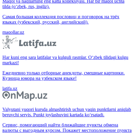
Maqol va naqllarning eng katta kolleksiyasi. Har bir maqol uchta
tilda (o‘zbek, rus, ingliz).
Самая большая коллекция пословиц и поговорок на трёх
языках (узбекский, русский, английский).
maqollar.uz
Har kuni eng sara latifalar va kulguli rasmlar. O‘zbek tilidagi kulgu
markazi!
Ежедневно только отборные анекдоты, смешные картинки.
Кузница юмора на узбекском языке!
latifa.uz
Valyutani yuqori kursda almashtirish uchun yaqin punktlarni aniqlab
beruvchi servis. Punkt joylashuvini kartada ko‘rsatadi.
Сервис, помогающий найти ближайшие пункты обмена
валюты с выгодным курсом. Покажет местоположение пункта