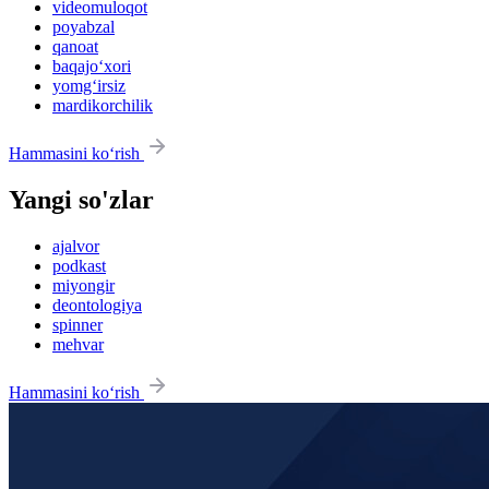
videomuloqot
poyabzal
qanoat
baqajo‘xori
yomg‘irsiz
mardikorchilik
Hammasini ko‘rish
Yangi so'zlar
ajalvor
podkast
miyongir
deontologiya
spinner
mehvar
Hammasini ko‘rish