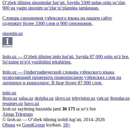
O‘zbek tilining sinonimlar lug‘ati. Saytda 3300 tadan ortiq so‘zlar,
900 ga yaqin sinonim so‘zlar to‘plamiga jamlangan.
Словарь синонимов узбекского языка на нашем сайте
содержит более 3300 слов и 900 синонимов.
sinonim.uz
Imlo.uz — O'zbek tilining imlo lug'ati. Saytda 87 000 ortiq so'z bor.
So'zning to'g'ri yozilishini tekshiring.
Imlo.uz — Орфографический словарь узбекского языка
позволяющий проверить правописание узбекских слов на
латинице и кириллице. В базе более 87 000 слов.
imlo.uz
ibora.uz
salsa.uz
skripka.uz
slovo.uz
television.uz
vatt.uz
iboralar.uz
resumes.uz
havo.uz
Izoh.uz saytining bazasida jami
36 175
ta so‘z bor
Aloqa
Telegram
© Izoh.uz — O‘zbek tilining izohli lug‘ati, 2014–2026
Obuna
va
GoodGroup
loyihasi.
18+