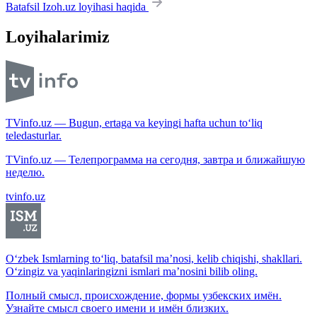
Batafsil Izoh.uz loyihasi haqida
Loyihalarimiz
TVinfo.uz — Bugun, ertaga va keyingi hafta uchun to‘liq
teledasturlar.
TVinfo.uz — Телепрограмма на сегодня, завтра и ближайшую
неделю.
tvinfo.uz
O‘zbek Ismlarning to‘liq, batafsil ma’nosi, kelib chiqishi, shakllari.
O‘zingiz va yaqinlaringizni ismlari ma’nosini bilib oling.
Полный смысл, происхождение, формы узбекских имён.
Узнайте смысл своего имени и имён близких.