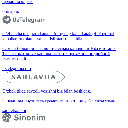
прямо на карте.
onmap.uz
O‘zbekcha telegram kanallarining eng katta katalogi. Faqt faol
kanallar, ruknlarda va batafsil statistikasi bilan.
Самый большой каталог телеграм каналов в Узбекистане.
Только активные каналы по категориям и с подробной
статистикой.
uztelegram.com
O‘zbek tilida savodli yozishni biz bilan boshlang.
С нами вы научитесь грамотно писать на узбекском языке.
sarlavha.com