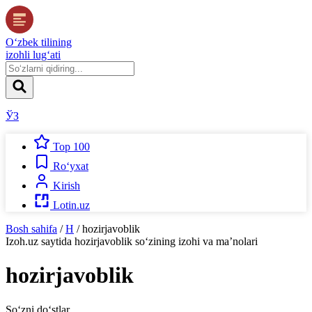
O‘zbek tilining
izohli lug‘ati
ЎЗ
Top 100
Ro‘yxat
Kirish
Lotin.uz
Bosh sahifa
/
H
/
hozirjavoblik
Izoh.uz
saytida
hozirjavoblik
so‘zining izohi va ma’nolari
hozirjavoblik
So‘zni do‘stlar