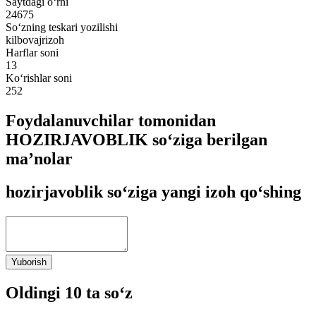
Saytdagi o‘rni
24675
So‘zning teskari yozilishi
kilbovajrizoh
Harflar soni
13
Ko‘rishlar soni
252
Foydalanuvchilar tomonidan
HOZIRJAVOBLIK so‘ziga berilgan
ma’nolar
hozirjavoblik so‘ziga yangi izoh qo‘shing
Yuborish
Oldingi 10 ta so‘z