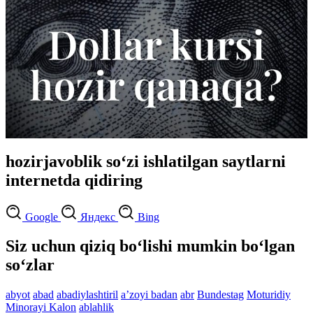
hozirjavoblik so‘zi ishlatilgan saytlarni
internetda qidiring
Google
Яндекс
Bing
Siz uchun qiziq bo‘lishi mumkin bo‘lgan
so‘zlar
abyot
abad
abadiylashtiril
aʼzoyi badan
abr
Bundestag
Moturidiy
Minorayi Kalon
ablahlik