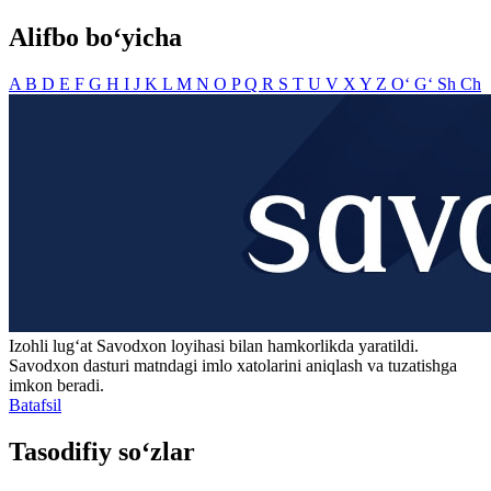
Alifbo bo‘yicha
A
B
D
E
F
G
H
I
J
K
L
M
N
O
P
Q
R
S
T
U
V
X
Y
Z
O‘
G‘
Sh
Ch
Izohli lugʻat
Savodxon
loyihasi bilan hamkorlikda yaratildi.
Savodxon dasturi matndagi imlo xatolarini aniqlash va tuzatishga
imkon beradi.
Batafsil
Tasodifiy so‘zlar