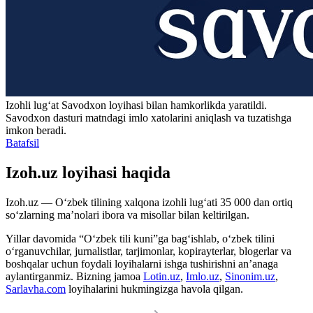
Izohli lugʻat
Savodxon
loyihasi bilan hamkorlikda yaratildi.
Savodxon dasturi matndagi imlo xatolarini aniqlash va tuzatishga
imkon beradi.
Batafsil
Izoh.uz loyihasi haqida
Izoh.uz — O‘zbek tilining xalqona izohli lug‘ati 35 000 dan ortiq
so‘zlarning ma’nolari ibora va misollar bilan keltirilgan.
Yillar davomida “O‘zbek tili kuni”ga bag‘ishlab, o‘zbek tilini
o‘rganuvchilar, jurnalistlar, tarjimonlar, kopirayterlar, blogerlar va
boshqalar uchun foydali loyihalarni ishga tushirishni an’anaga
aylantirganmiz. Bizning jamoa
Lotin.uz
,
Imlo.uz
,
Sinonim.uz
,
Sarlavha.com
loyihalarini hukmingizga havola qilgan.