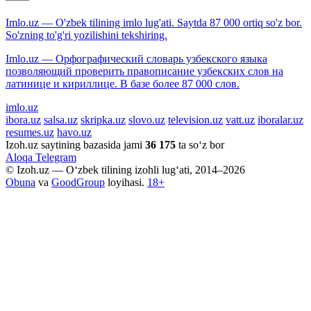
Imlo.uz — O'zbek tilining imlo lug'ati. Saytda 87 000 ortiq so'z bor.
So'zning to'g'ri yozilishini tekshiring.
Imlo.uz — Орфографический словарь узбекского языка
позволяющий проверить правописание узбекских слов на
латинице и кириллице. В базе более 87 000 слов.
imlo.uz
ibora.uz
salsa.uz
skripka.uz
slovo.uz
television.uz
vatt.uz
iboralar.uz
resumes.uz
havo.uz
Izoh.uz saytining bazasida jami
36 175
ta so‘z bor
Aloqa
Telegram
© Izoh.uz — O‘zbek tilining izohli lug‘ati, 2014–2026
Obuna
va
GoodGroup
loyihasi.
18+