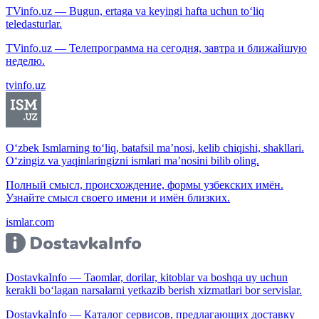
TVinfo.uz — Bugun, ertaga va keyingi hafta uchun to‘liq
teledasturlar.
TVinfo.uz — Телепрограмма на сегодня, завтра и ближайшую
неделю.
tvinfo.uz
O‘zbek Ismlarning to‘liq, batafsil ma’nosi, kelib chiqishi, shakllari.
O‘zingiz va yaqinlaringizni ismlari ma’nosini bilib oling.
Полный смысл, происхождение, формы узбекских имён.
Узнайте смысл своего имени и имён близких.
ismlar.com
DostavkaInfo — Taomlar, dorilar, kitoblar va boshqa uy uchun
kerakli bo‘lagan narsalarni yetkazib berish xizmatlari bor servislar.
DostavkaInfo — Каталог сервисов, предлагающих доставку