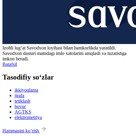
Izohli lugʻat
Savodxon
loyihasi bilan hamkorlikda yaratildi.
Savodxon dasturi matndagi imlo xatolarini aniqlash va tuzatishga
imkon beradi.
Batafsil
Tasodifiy so‘zlar
ikkiyoqlama
jirafa
tetiklash
bovur
AGTKS
elektrometriya
Hammasini ko‘rish