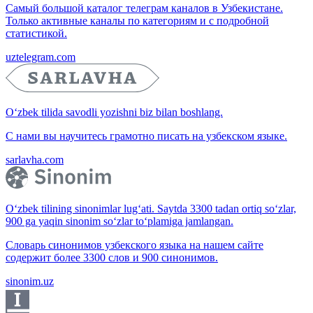
Самый большой каталог телеграм каналов в Узбекистане.
Только активные каналы по категориям и с подробной
статистикой.
uztelegram.com
O‘zbek tilida savodli yozishni biz bilan boshlang.
С нами вы научитесь грамотно писать на узбекском языке.
sarlavha.com
O‘zbek tilining sinonimlar lug‘ati. Saytda 3300 tadan ortiq so‘zlar,
900 ga yaqin sinonim so‘zlar to‘plamiga jamlangan.
Словарь синонимов узбекского языка на нашем сайте
содержит более 3300 слов и 900 синонимов.
sinonim.uz