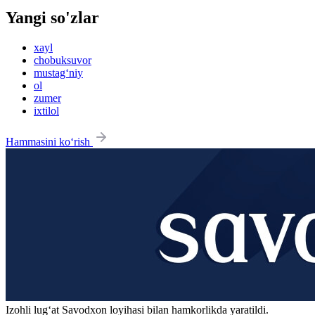
Yangi so'zlar
xayl
chobuksuvor
mustag‘niy
ol
zumer
ixtilol
Hammasini ko‘rish
Izohli lugʻat
Savodxon
loyihasi bilan hamkorlikda yaratildi.