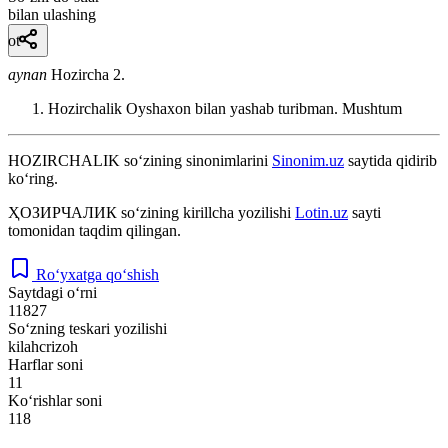
bilan ulashing
ot
aynan
Hozircha 2.
Hozirchalik Oyshaxon bilan yashab turibman.
Mushtum
HOZIRCHALIK
so‘zining sinonimlarini
Sinonim.uz
saytida qidirib
ko‘ring.
ҲОЗИРЧАЛИК
so‘zining kirillcha yozilishi
Lotin.uz
sayti
tomonidan taqdim qilingan.
Ro‘yxatga qo‘shish
Saytdagi o‘rni
11827
So‘zning teskari yozilishi
kilahcrizoh
Harflar soni
11
Ko‘rishlar soni
118