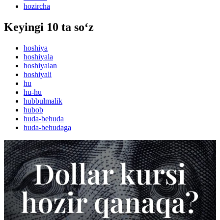
hozircha
Keyingi 10 ta so‘z
hoshiya
hoshiyala
hoshiyalan
hoshiyali
hu
hu-hu
hubbulmalik
hubob
huda-behuda
huda-behudaga