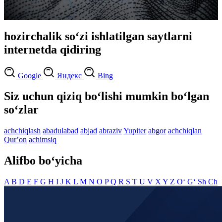
hozirchalik so‘zi ishlatilgan saytlarni
internetda qidiring
Google
Яндекс
Bing
Siz uchun qiziq bo‘lishi mumkin bo‘lgan
so‘zlar
achchiqlash
abadulabad
abjad
abraziv
Yupiter
abgor
achchiqlan
Qurʼon
achimsiq
Alifbo bo‘yicha
A
B
D
E
F
G
H
I
J
K
L
M
N
O
P
Q
R
S
T
U
V
X
Y
Z
O‘
G‘
Sh
Ch