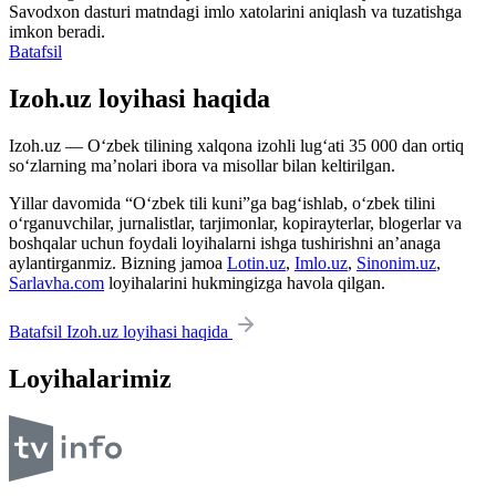
Savodxon dasturi matndagi imlo xatolarini aniqlash va tuzatishga
imkon beradi.
Batafsil
Izoh.uz loyihasi haqida
Izoh.uz — O‘zbek tilining xalqona izohli lug‘ati 35 000 dan ortiq
so‘zlarning ma’nolari ibora va misollar bilan keltirilgan.
Yillar davomida “O‘zbek tili kuni”ga bag‘ishlab, o‘zbek tilini
o‘rganuvchilar, jurnalistlar, tarjimonlar, kopirayterlar, blogerlar va
boshqalar uchun foydali loyihalarni ishga tushirishni an’anaga
aylantirganmiz. Bizning jamoa
Lotin.uz
,
Imlo.uz
,
Sinonim.uz
,
Sarlavha.com
loyihalarini hukmingizga havola qilgan.
Batafsil Izoh.uz loyihasi haqida
Loyihalarimiz