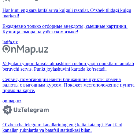
Har kuni eng sara latifalar va kulguli rasmlar. O‘zbek tilidagi kulgu
markazi!
Ежедневно только отборные анекдоты, смешные картинки.
Кузница юмора на узбекском языке!
latifa.uz
Valyutani yuqori kursda almashtirish uchun yaqin punktlarni aniqlab
beruvchi servis. Punkt joylashuvini kartada ko‘rsatadi.
Сервис, помогающий найти ближайшие пункты обмена
валюты с выгодным курсом. Покажет местоположение пункта
прямо на карте.
onmap.uz
O‘zbekcha telegram kanallarining eng katta katalogi. Faqt faol
kanallar, ruknlarda va batafsil statistikasi bilan.