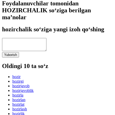
Foydalanuvchilar tomonidan
HOZIRCHALIK so‘ziga berilgan
ma’nolar
hozirchalik so‘ziga yangi izoh qo‘shing
Yuborish
Oldingi 10 ta so‘z
hozir
hozirgi
hozirjavob
hozirjavoblik
hozirla
hozirlan
hozirlat
hozirlash
hozirlik