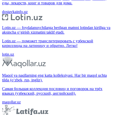
еды, лекарств, книг и товаров для дома.
dostavkainfo.uz
Lotin.uz — foydalanuvchilarga berilgan matnni lotindan kirillga va
aksincha o‘girish xizmatini taklif etadi.
Lotin.uz — поможет транслитерировать с узбекской
кириллицы на латиницу и обратно. Легко!
lotin.uz
Maqol va naqllarning eng katta kolleksiyasi. Har bir maqol uchta
tilda (o‘zbek, rus, ingliz).
Самая большая коллекция пословиц и поговорок на трёх
языках (узбекский, русский, английский).
maqollar.uz