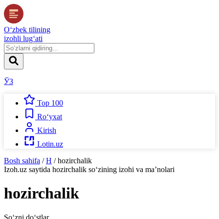
O‘zbek tilining
izohli lug‘ati
ЎЗ
Top 100
Ro‘yxat
Kirish
Lotin.uz
Bosh sahifa
/
H
/
hozirchalik
Izoh.uz
saytida
hozirchalik
so‘zining izohi va ma’nolari
hozirchalik
So‘zni do‘stlar