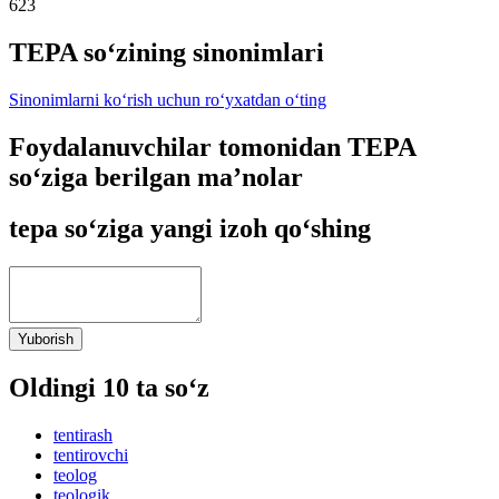
623
TEPA so‘zining sinonimlari
Sinonimlarni ko‘rish uchun ro‘yxatdan o‘ting
Foydalanuvchilar tomonidan TEPA
so‘ziga berilgan ma’nolar
tepa so‘ziga yangi izoh qo‘shing
Yuborish
Oldingi 10 ta so‘z
tentirash
tentirovchi
teolog
teologik