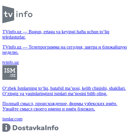
TVinfo.uz — Bugun, ertaga va keyingi hafta uchun to‘liq
teledasturlar.
TVinfo.uz — Телепрограмма на сегодня, завтра и ближайшую
неделю.
tvinfo.uz
O‘zbek Ismlarning to‘liq, batafsil ma’nosi, kelib chiqishi, shakllari.
O‘zingiz va yaqinlaringizni ismlari ma’nosini bilib oling.
Полный смысл, происхождение, формы узбекских имён.
Узнайте смысл своего имени и имён близких.
ismlar.com