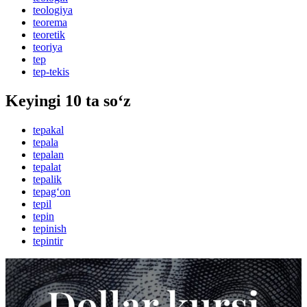
teologiya
teorema
teoretik
teoriya
tep
tep-tekis
Keyingi 10 ta so‘z
tepakal
tepala
tepalan
tepalat
tepalik
tepag‘on
tepil
tepin
tepinish
tepintir