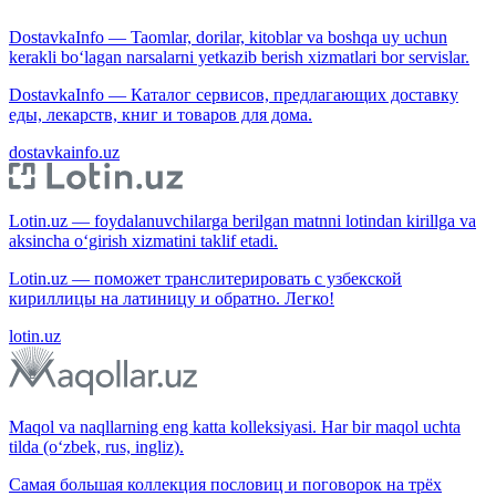
DostavkaInfo — Taomlar, dorilar, kitoblar va boshqa uy uchun
kerakli bo‘lagan narsalarni yetkazib berish xizmatlari bor servislar.
DostavkaInfo — Каталог сервисов, предлагающих доставку
еды, лекарств, книг и товаров для дома.
dostavkainfo.uz
Lotin.uz — foydalanuvchilarga berilgan matnni lotindan kirillga va
aksincha o‘girish xizmatini taklif etadi.
Lotin.uz — поможет транслитерировать с узбекской
кириллицы на латиницу и обратно. Легко!
lotin.uz
Maqol va naqllarning eng katta kolleksiyasi. Har bir maqol uchta
tilda (o‘zbek, rus, ingliz).
Самая большая коллекция пословиц и поговорок на трёх