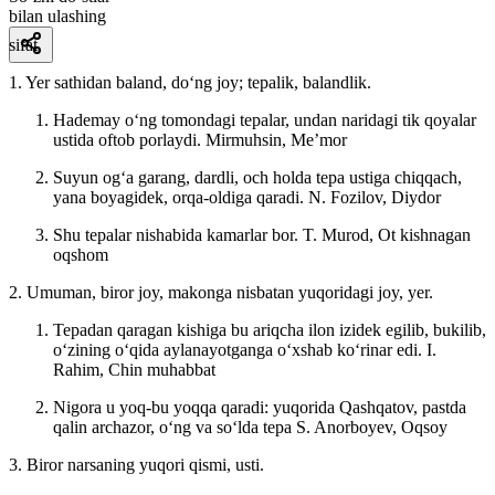
bilan ulashing
sifat
1. Yer sathidan baland, doʻng joy; tepalik, balandlik.
Hademay oʻng tomondagi tepalar, undan naridagi tik qoyalar
ustida oftob porlaydi.
Mirmuhsin, Meʼmor
Suyun ogʻa garang, dardli, och holda tepa ustiga chiqqach,
yana boyagidek, orqa-oldiga qaradi.
N. Fozilov, Diydor
Shu tepalar nishabida kamarlar bor.
T. Murod, Ot kishnagan
oqshom
2. Umuman, biror joy, makonga nisbatan yuqoridagi joy, yer.
Tepadan qaragan kishiga bu ariqcha ilon izidek egilib, bukilib,
oʻzining oʻqida aylanayotganga oʻxshab koʻrinar edi.
I.
Rahim, Chin muhabbat
Nigora u yoq-bu yoqqa qaradi: yuqorida Qashqatov, pastda
qalin archazor, oʻng va soʻlda tepa
S. Anorboyev, Oqsoy
3. Biror narsaning yuqori qismi, usti.