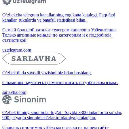
O‘zbekcha telegram kanallarining eng katta katalogi. Faqt faol
kanallar, ruknlarda va batafsil statistikasi bilan.
Самый большой каталог телеграм каналов в Узбекистане.
Только активные каналы по категориям и с подробной
статистикой.
uztelegram.com
O‘zbek tilida savodli yozishni biz bilan boshlang.
С нами вы научитесь грамотно писать на узбекском языке.
sarlavha.com
O‘zbek tilining sinonimlar lug‘ati. Saytda 3300 tadan ortiq so‘zlar,
900 ga yaqin sinonim so‘zlar to‘plamiga jamlangan.
Словарь синонимов узбекского языка на нашем сайте