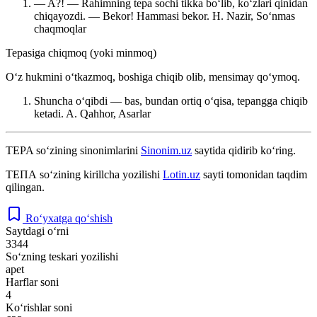
— A?! — Rahimning tepa sochi tikka boʻlib, koʻzlari qinidan
chiqayozdi. — Bekor! Hammasi bekor.
H. Nazir, Soʻnmas
chaqmoqlar
Tepasiga chiqmoq (yoki minmoq)
Oʻz hukmini oʻtkazmoq, boshiga chiqib olib, mensimay qoʻymoq.
Shuncha oʻqibdi — bas, bundan ortiq oʻqisa, tepangga chiqib
ketadi.
A. Qahhor, Asarlar
TEPA
so‘zining sinonimlarini
Sinonim.uz
saytida qidirib ko‘ring.
ТЕПА
so‘zining kirillcha yozilishi
Lotin.uz
sayti tomonidan taqdim
qilingan.
Ro‘yxatga qo‘shish
Saytdagi o‘rni
3344
So‘zning teskari yozilishi
apet
Harflar soni
4
Ko‘rishlar soni