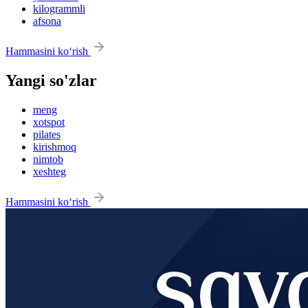
kilogrammli
afsona
Hammasini ko‘rish
Yangi so'zlar
meng
xotspot
pilates
kirishmoq
nimtob
xeshteg
Hammasini ko‘rish