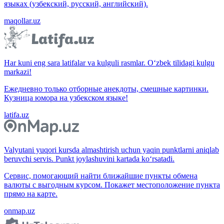
языках (узбекский, русский, английский).
maqollar.uz
Har kuni eng sara latifalar va kulguli rasmlar. O‘zbek tilidagi kulgu
markazi!
Ежедневно только отборные анекдоты, смешные картинки.
Кузница юмора на узбекском языке!
latifa.uz
Valyutani yuqori kursda almashtirish uchun yaqin punktlarni aniqlab
beruvchi servis. Punkt joylashuvini kartada ko‘rsatadi.
Сервис, помогающий найти ближайшие пункты обмена
валюты с выгодным курсом. Покажет местоположение пункта
прямо на карте.
onmap.uz