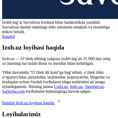
Izohli lugʻat
Savodxon
loyihasi bilan hamkorlikda yaratildi.
Savodxon dasturi matndagi imlo xatolarini aniqlash va tuzatishga
imkon beradi.
Batafsil
Izoh.uz loyihasi haqida
Izoh.uz — O‘zbek tilining xalqona izohli lug‘ati 35 000 dan ortiq
so‘zlarning ma’nolari ibora va misollar bilan keltirilgan.
Yillar davomida “O‘zbek tili kuni”ga bag‘ishlab, o‘zbek tilini
o‘rganuvchilar, jurnalistlar, tarjimonlar, kopirayterlar, blogerlar va
boshqalar uchun foydali loyihalarni ishga tushirishni an’anaga
aylantirganmiz. Bizning jamoa
Lotin.uz
,
Imlo.uz
,
Sinonim.uz
,
Sarlavha.com
loyihalarini hukmingizga havola qilgan.
Batafsil Izoh.uz loyihasi haqida
Loyihalarimiz