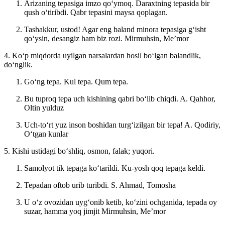
Arizaning tepasiga imzo qoʻymoq. Daraxtning tepasida bir
qush oʻtiribdi. Qabr tepasini maysa qoplagan.
Tashakkur, ustod! Agar eng baland minora tepasiga gʻisht
qoʻysin, desangiz ham biz rozi.
Mirmuhsin, Meʼmor
4. Koʻp miqdorda uyilgan narsalardan hosil boʻlgan balandlik,
doʻnglik.
Goʻng tepa. Kul tepa. Qum tepa.
Bu tuproq tepa uch kishining qabri boʻlib chiqdi.
A. Qahhor,
Oltin yulduz
Uch-toʻrt yuz inson boshidan turgʻizilgan bir tepa!
A. Qodiriy,
Oʻtgan kunlar
5. Kishi ustidagi boʻshliq, osmon, falak; yuqori.
Samolyot tik tepaga koʻtarildi. Ku-yosh qoq tepaga keldi.
Tepadan oftob urib turibdi.
S. Ahmad, Tomosha
U oʻz ovozidan uygʻonib ketib, koʻzini ochganida, tepada oy
suzar, hamma yoq jimjit
Mirmuhsin, Meʼmor