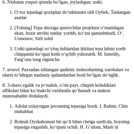
6. Nisbatan yuqori qismda boʻlgan, joylashgan; ustki.
Oʻroz tepadagi qoziqdan doʻmbirasini oldi
Oybek, Tanlangan
asarlar
[Tolning] Tepa shoxiga quruvchilar projektor oʻrnatishgan
ekan, hozir atrofni sutday yoritib, koʻzni qamashtiradi.
Oʻ.
Usmonov, Sirli sohil
Ustki qatordagi soʻyloq tishlaridan ikkitasi tepa labini yorib
chiqqanini koʻrgan kishi oʻqchib yuborardi.
M. Ismoiliy,
Fargʻona tong otguncha
7.
arxeol.
Paxsadan ishlangan qadimiy inshootlarning xarobalari va
ularni toʻldirgan madaniy qatlamlardan hosil boʻlgan doʻnglik.
8. 3-shaxs egalik va joʻnalish, oʻrin-payt, chiqish kelishiklari
affikslari bilan koʻmakchi vazifasida qoʻllanadi va makon
munosabatini ifodalaydi.
Adolat uxlayotgan juvonning tepasiga bordi.
I. Rahim, Chin
muhabbat
Botirali Oyshabonuni bir qoʻli bilan chetga surdi-da, boyning
tepasiga engashib, koʻrpani ochdi.
H. Gʻulom, Mashʼal