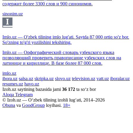
содержит более 3300 слов и 900 синонимов.
sinonim.uz
Imlo.uz — O'zbek tilining imlo lug'ati. Saytda 87 000 ortiq so'z bor.
So'zning to'g'ri yozilishini tekshiring.
Imlo.uz — Орфографический словарь узбекского языка
позволяющий проверить правописание узбекских слов на
латинице и кириллице. В базе более 87 000 слов.
imlo.uz
ibora.uz
salsa.uz
skripka.uz
slovo.uz
television.uz
vatt.uz
iboralar.uz
resumes.uz
havo.uz
Izoh.uz saytining bazasida jami
36 172
ta so‘z bor
Aloqa
Telegram
© Izoh.uz — O‘zbek tilining izohli lug‘ati, 2014–2026
Obuna
va
GoodGroup
loyihasi.
18+