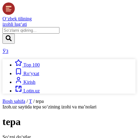
O‘zbek tilining
izohli lug‘ati
ЎЗ
Top 100
Ro‘yxat
Kirish
Lotin.uz
Bosh sahifa
/
T
/
tepa
Izoh.uz
saytida
tepa
so‘zining izohi va ma’nolari
tepa
So‘zni do‘stlar