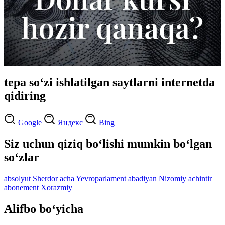
tepa so‘zi ishlatilgan saytlarni internetda
qidiring
Google
Яндекс
Bing
Siz uchun qiziq bo‘lishi mumkin bo‘lgan
so‘zlar
absolyut
Sherdor
acha
Yevroparlament
abadiyan
Nizomiy
achintir
abonement
Xorazmiy
Alifbo bo‘yicha