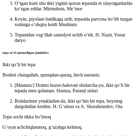
Oʻtgan kuni shu ikki yigitni qozon tepasida et olayotganlarida
koʻrgan edilar.
Mirmuhsin, Meʼmor
Keyin, piyolani butilkaga urib, tepasida parvona boʻlib turgan
xotiniga oʻshqira ketdi
Mushtum
Tepamdan vagʻillab samolyot uchib oʻtdi.
H. Nazir, Yonar
daryo
tepa
soʻzi qatnashgan jumlalar:
Ikki qoʻli bir tepa
Boshni changallab, quruqdan-quruq, hech narsasiz.
[Mastura:] Doimo huzur-halovati shularcha-yu, ikki qoʻli bir
tepada men qolaman.
Hamza, Paranji sirlari
Bolalarimni yetakladim-da, ikki qoʻlim bir tepa, boyning
dargohidan ketdim.
H. Gʻulom va A. Shorahmedov, Ota
Tepa sochi tikka boʻlmoq
Gʻoyat achchiqlanmoq, gʻazabga kelmoq.