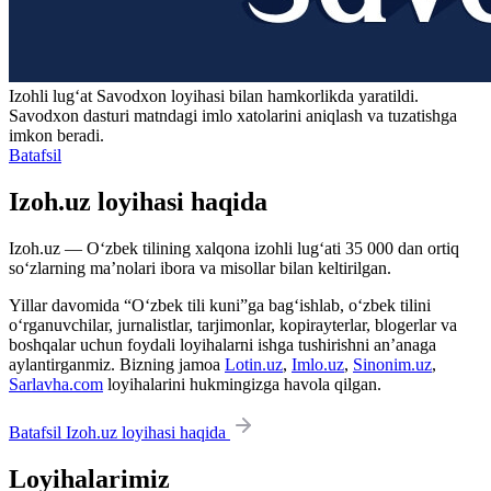
Izohli lugʻat
Savodxon
loyihasi bilan hamkorlikda yaratildi.
Savodxon dasturi matndagi imlo xatolarini aniqlash va tuzatishga
imkon beradi.
Batafsil
Izoh.uz loyihasi haqida
Izoh.uz — O‘zbek tilining xalqona izohli lug‘ati 35 000 dan ortiq
so‘zlarning ma’nolari ibora va misollar bilan keltirilgan.
Yillar davomida “O‘zbek tili kuni”ga bag‘ishlab, o‘zbek tilini
o‘rganuvchilar, jurnalistlar, tarjimonlar, kopirayterlar, blogerlar va
boshqalar uchun foydali loyihalarni ishga tushirishni an’anaga
aylantirganmiz. Bizning jamoa
Lotin.uz
,
Imlo.uz
,
Sinonim.uz
,
Sarlavha.com
loyihalarini hukmingizga havola qilgan.
Batafsil Izoh.uz loyihasi haqida
Loyihalarimiz