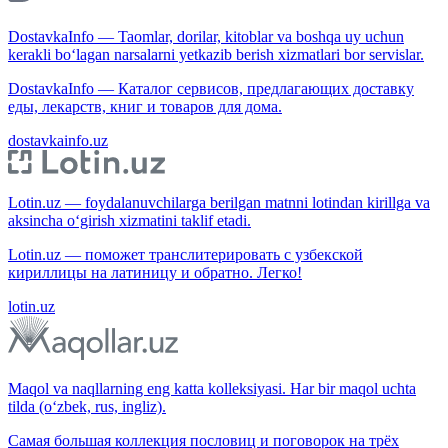
DostavkaInfo — Taomlar, dorilar, kitoblar va boshqa uy uchun
kerakli bo‘lagan narsalarni yetkazib berish xizmatlari bor servislar.
DostavkaInfo — Каталог сервисов, предлагающих доставку
еды, лекарств, книг и товаров для дома.
dostavkainfo.uz
Lotin.uz — foydalanuvchilarga berilgan matnni lotindan kirillga va
aksincha o‘girish xizmatini taklif etadi.
Lotin.uz — поможет транслитерировать с узбекской
кириллицы на латиницу и обратно. Легко!
lotin.uz
Maqol va naqllarning eng katta kolleksiyasi. Har bir maqol uchta
tilda (o‘zbek, rus, ingliz).
Самая большая коллекция пословиц и поговорок на трёх