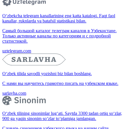
O‘zbekcha telegram kanallarining eng katta katalogi. Faqt faol
kanallar, ruknlarda va batafsil statistikasi bilan.
Самый большой каталог телеграм каналов в Узбекистане.
Только активные каналы по категориям и с подробной
статистикой.
uztelegram.com
O‘zbek tilida savodli yozishni biz bilan boshlang.
С нами вы научитесь грамотно писать на узбекском языке.
sarlavha.com
O‘zbek tilining sinonimlar lug‘ati. Saytda 3300 tadan ortiq so‘zlar,
900 ga yaqin sinonim so‘zlar to‘plamiga jamlangan.
Словарь синонимов узбекского языка на нашем сайте