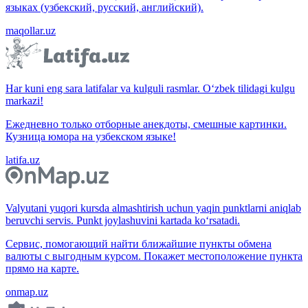
языках (узбекский, русский, английский).
maqollar.uz
Har kuni eng sara latifalar va kulguli rasmlar. O‘zbek tilidagi kulgu
markazi!
Ежедневно только отборные анекдоты, смешные картинки.
Кузница юмора на узбекском языке!
latifa.uz
Valyutani yuqori kursda almashtirish uchun yaqin punktlarni aniqlab
beruvchi servis. Punkt joylashuvini kartada ko‘rsatadi.
Сервис, помогающий найти ближайшие пункты обмена
валюты с выгодным курсом. Покажет местоположение пункта
прямо на карте.
onmap.uz