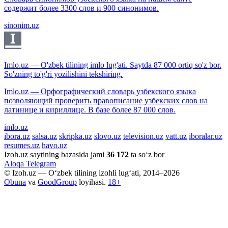
содержит более 3300 слов и 900 синонимов.
sinonim.uz
Imlo.uz — O'zbek tilining imlo lug'ati. Saytda 87 000 ortiq so'z bor.
So'zning to'g'ri yozilishini tekshiring.
Imlo.uz — Орфографический словарь узбекского языка
позволяющий проверить правописание узбекских слов на
латинице и кириллице. В базе более 87 000 слов.
imlo.uz
ibora.uz
salsa.uz
skripka.uz
slovo.uz
television.uz
vatt.uz
iboralar.uz
resumes.uz
havo.uz
Izoh.uz saytining bazasida jami
36 172
ta so‘z bor
Aloqa
Telegram
© Izoh.uz — O‘zbek tilining izohli lug‘ati, 2014–2026
Obuna
va
GoodGroup
loyihasi.
18+