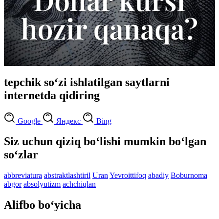
tepchik so‘zi ishlatilgan saytlarni
internetda qidiring
Google
Яндекс
Bing
Siz uchun qiziq bo‘lishi mumkin bo‘lgan
so‘zlar
abbreviatura
abstraktlashtiril
Uran
Yevroittifoq
abadiy
Boburnoma
abgor
absolyutizm
achchiqlan
Alifbo bo‘yicha