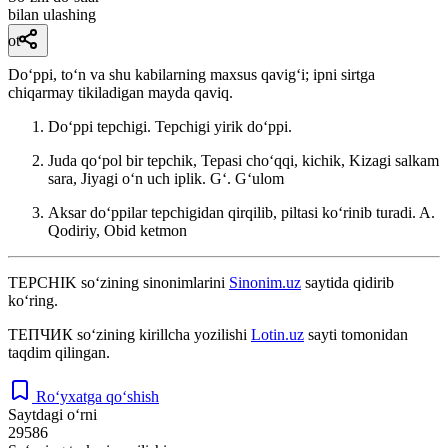
bilan ulashing
ot
Doʻppi, toʻn va shu kabilarning maxsus qavigʻi; ipni sirtga
chiqarmay tikiladigan mayda qaviq.
Doʻppi tepchigi. Tepchigi yirik doʻppi.
Juda qoʻpol bir tepchik, Tepasi choʻqqi, kichik, Kizagi salkam
sara, Jiyagi oʻn uch iplik.
Gʻ. Gʻulom
Aksar doʻppilar tepchigidan qirqilib, piltasi koʻrinib turadi.
A.
Qodiriy, Obid ketmon
TEPCHIK
so‘zining sinonimlarini
Sinonim.uz
saytida qidirib
ko‘ring.
ТЕПЧИК
so‘zining kirillcha yozilishi
Lotin.uz
sayti tomonidan
taqdim qilingan.
Ro‘yxatga qo‘shish
Saytdagi o‘rni
29586