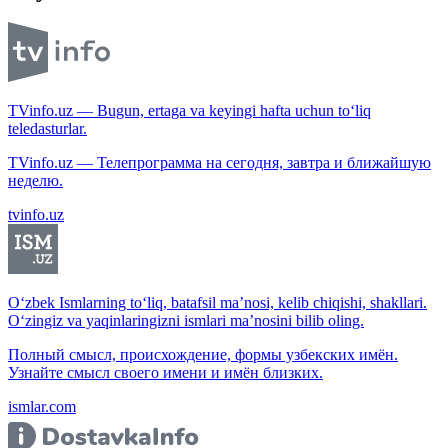
TVinfo.uz — Bugun, ertaga va keyingi hafta uchun to‘liq
teledasturlar.
TVinfo.uz — Телепрограмма на сегодня, завтра и ближайшую
неделю.
tvinfo.uz
O‘zbek Ismlarning to‘liq, batafsil ma’nosi, kelib chiqishi, shakllari.
O‘zingiz va yaqinlaringizni ismlari ma’nosini bilib oling.
Полный смысл, происхождение, формы узбекских имён.
Узнайте смысл своего имени и имён близких.
ismlar.com