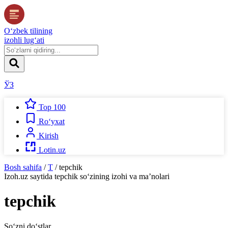
O‘zbek tilining
izohli lug‘ati
ЎЗ
Top 100
Ro‘yxat
Kirish
Lotin.uz
Bosh sahifa
/
T
/
tepchik
Izoh.uz
saytida
tepchik
so‘zining izohi va ma’nolari
tepchik
So‘zni do‘stlar