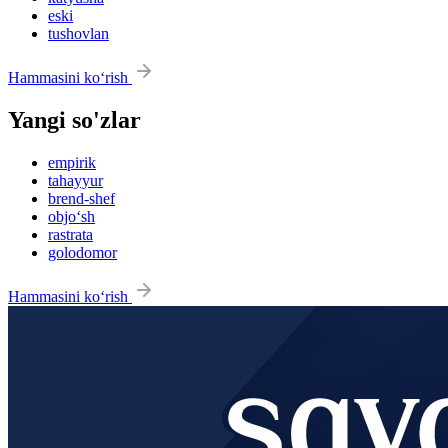
eski
tushovlan
Hammasini ko‘rish
Yangi so'zlar
empirik
tahayyur
brend-shef
objo‘sh
rastrata
golodomor
Hammasini ko‘rish