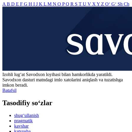
A
B
D
E
F
G
H
I
J
K
L
M
N
O
P
Q
R
S
T
U
V
X
Y
Z
O‘
G‘
Sh
Ch
Izohli lugʻat
Savodxon
loyihasi bilan hamkorlikda yaratildi.
Savodxon dasturi matndagi imlo xatolarini aniqlash va tuzatishga
imkon beradi.
Batafsil
Tasodifiy so‘zlar
shug‘ullanish
pragmatik
kavshar
katyusha