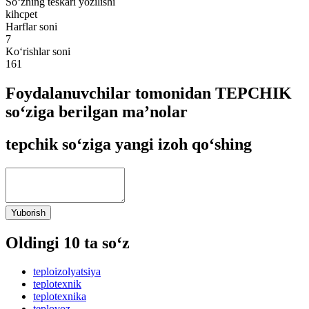
So‘zning teskari yozilishi
kihcpet
Harflar soni
7
Ko‘rishlar soni
161
Foydalanuvchilar tomonidan TEPCHIK
so‘ziga berilgan ma’nolar
tepchik so‘ziga yangi izoh qo‘shing
Yuborish
Oldingi 10 ta so‘z
teploizolyatsiya
teplotexnik
teplotexnika
teplovoz