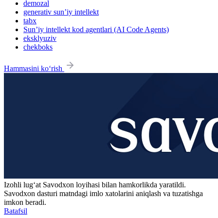
demozal
generativ sun’iy intellekt
tabx
Sun’iy intellekt kod agentlari (AI Code Agents)
eksklyuziv
chekboks
Hammasini ko‘rish
Izohli lugʻat
Savodxon
loyihasi bilan hamkorlikda yaratildi.
Savodxon dasturi matndagi imlo xatolarini aniqlash va tuzatishga
imkon beradi.
Batafsil