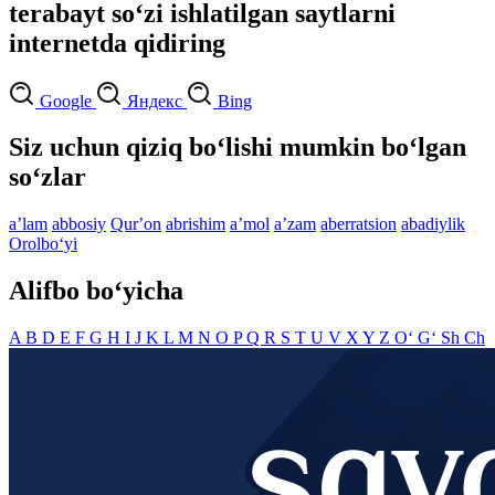
terabayt so‘zi ishlatilgan saytlarni
internetda qidiring
Google
Яндекс
Bing
Siz uchun qiziq bo‘lishi mumkin bo‘lgan
so‘zlar
aʼlam
abbosiy
Qurʼon
abrishim
aʼmol
aʼzam
aberratsion
abadiylik
Orolbo‘yi
Alifbo bo‘yicha
A
B
D
E
F
G
H
I
J
K
L
M
N
O
P
Q
R
S
T
U
V
X
Y
Z
O‘
G‘
Sh
Ch