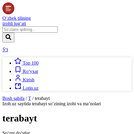
O‘zbek tilining
izohli lug‘ati
ЎЗ
Top 100
Ro‘yxat
Kirish
Lotin.uz
Bosh sahifa
/
T
/
terabayt
Izoh.uz
saytida
terabayt
so‘zining izohi va ma’nolari
terabayt
So‘zni do‘stlar