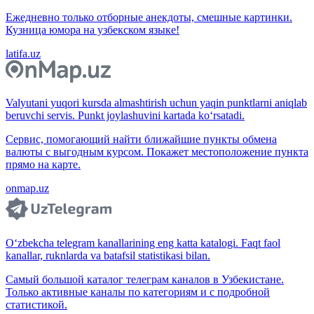
Ежедневно только отборные анекдоты, смешные картинки.
Кузница юмора на узбекском языке!
latifa.uz
Valyutani yuqori kursda almashtirish uchun yaqin punktlarni aniqlab
beruvchi servis. Punkt joylashuvini kartada ko‘rsatadi.
Сервис, помогающий найти ближайшие пункты обмена
валюты с выгодным курсом. Покажет местоположение пункта
прямо на карте.
onmap.uz
O‘zbekcha telegram kanallarining eng katta katalogi. Faqt faol
kanallar, ruknlarda va batafsil statistikasi bilan.
Самый большой каталог телеграм каналов в Узбекистане.
Только активные каналы по категориям и с подробной
статистикой.