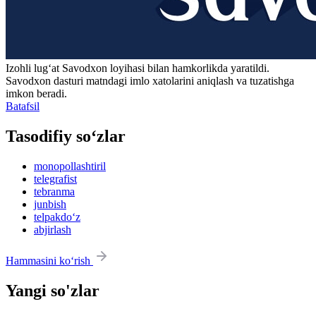
Izohli lugʻat
Savodxon
loyihasi bilan hamkorlikda yaratildi.
Savodxon dasturi matndagi imlo xatolarini aniqlash va tuzatishga
imkon beradi.
Batafsil
Tasodifiy so‘zlar
monopollashtiril
telegrafist
tebranma
junbish
telpakdo‘z
abjirlash
Hammasini ko‘rish
Yangi so'zlar