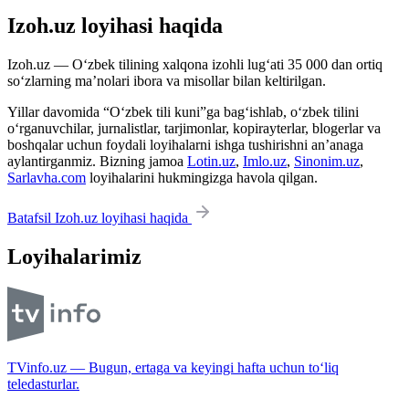
Izoh.uz loyihasi haqida
Izoh.uz — O‘zbek tilining xalqona izohli lug‘ati 35 000 dan ortiq
so‘zlarning ma’nolari ibora va misollar bilan keltirilgan.
Yillar davomida “O‘zbek tili kuni”ga bag‘ishlab, o‘zbek tilini
o‘rganuvchilar, jurnalistlar, tarjimonlar, kopirayterlar, blogerlar va
boshqalar uchun foydali loyihalarni ishga tushirishni an’anaga
aylantirganmiz. Bizning jamoa
Lotin.uz
,
Imlo.uz
,
Sinonim.uz
,
Sarlavha.com
loyihalarini hukmingizga havola qilgan.
Batafsil Izoh.uz loyihasi haqida
Loyihalarimiz
TVinfo.uz — Bugun, ertaga va keyingi hafta uchun to‘liq
teledasturlar.