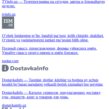
TVinfo.uz — Телепрограмма на сегодня, завтра и ближайшую
неделю.
tvinfo.uz
O‘zbek Ismlarning to‘liq, batafsil ma’nosi, kelib chiqishi, shakllari.
O‘zingiz va yaqinlaringizni ismlari ma’nosini bilib oling.
Полный смысл, происхождение, формы узбекских имён.
Узнайте смысл своего имени и имён близких.
ismlar.com
DostavkaInfo — Taomlar, dorilar, kitoblar va boshqa uy uchun
kerakli bo‘lagan narsalarni yetkazib berish xizmatlari bor servislar.
DostavkaInfo — Каталог сервисов, предлагающих доставку
еды, лекарств, книг и товаров для дома.
dostavkainfo.uz