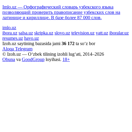
Imlo.uz — Орфографический словарь узбекского языка
позволяющий проверить правописание узбекских слов на
латинице и кириллице. В базе более 87 000 слов.
imlo.uz
ibora.uz
salsa.uz
skripka.uz
slovo.uz
television.uz
vatt.uz
iboralar.uz
resumes.uz
havo.uz
Izoh.uz saytining bazasida jami
36 172
ta so‘z bor
Aloqa
Telegram
© Izoh.uz — O‘zbek tilining izohli lug‘ati, 2014–2026
Obuna
va
GoodGroup
loyihasi.
18+