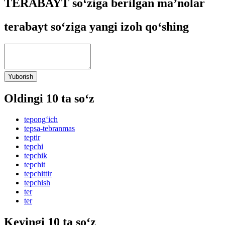
TERABAYT so‘ziga berilgan ma’nolar
terabayt so‘ziga yangi izoh qo‘shing
Yuborish
Oldingi 10 ta so‘z
tepong‘ich
tepsa-tebranmas
teptir
tepchi
tepchik
tepchit
tepchittir
tepchish
ter
ter
Keyingi 10 ta so‘z