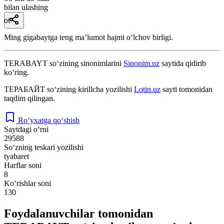
bilan ulashing
ot
Ming gigabaytga teng maʼlumot hajmi oʻlchov birligi.
TERABAYT
so‘zining sinonimlarini
Sinonim.uz
saytida qidirib
ko‘ring.
ТЕРАБАЙТ
so‘zining kirillcha yozilishi
Lotin.uz
sayti tomonidan
taqdim qilingan.
Ro‘yxatga qo‘shish
Saytdagi o‘rni
29588
So‘zning teskari yozilishi
tyabaret
Harflar soni
8
Ko‘rishlar soni
130
Foydalanuvchilar tomonidan