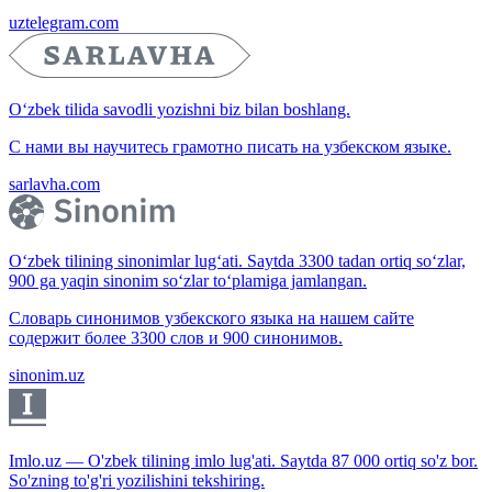
uztelegram.com
O‘zbek tilida savodli yozishni biz bilan boshlang.
С нами вы научитесь грамотно писать на узбекском языке.
sarlavha.com
O‘zbek tilining sinonimlar lug‘ati. Saytda 3300 tadan ortiq so‘zlar,
900 ga yaqin sinonim so‘zlar to‘plamiga jamlangan.
Словарь синонимов узбекского языка на нашем сайте
содержит более 3300 слов и 900 синонимов.
sinonim.uz
Imlo.uz — O'zbek tilining imlo lug'ati. Saytda 87 000 ortiq so'z bor.
So'zning to'g'ri yozilishini tekshiring.