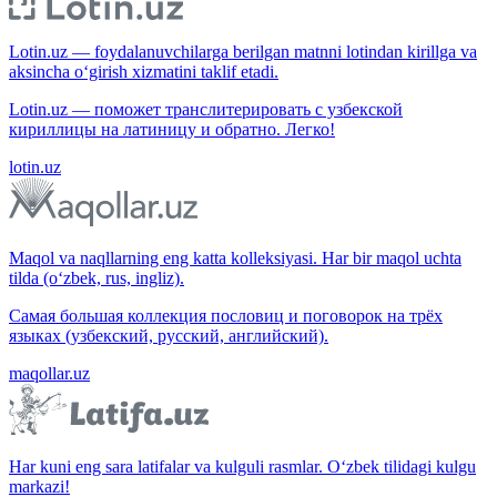
Lotin.uz — foydalanuvchilarga berilgan matnni lotindan kirillga va
aksincha o‘girish xizmatini taklif etadi.
Lotin.uz — поможет транслитерировать с узбекской
кириллицы на латиницу и обратно. Легко!
lotin.uz
Maqol va naqllarning eng katta kolleksiyasi. Har bir maqol uchta
tilda (o‘zbek, rus, ingliz).
Самая большая коллекция пословиц и поговорок на трёх
языках (узбекский, русский, английский).
maqollar.uz
Har kuni eng sara latifalar va kulguli rasmlar. O‘zbek tilidagi kulgu
markazi!