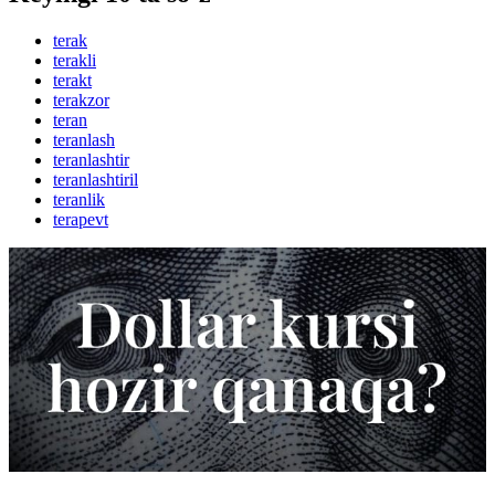
terak
terakli
terakt
terakzor
teran
teranlash
teranlashtir
teranlashtiril
teranlik
terapevt