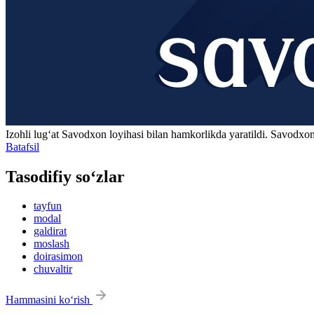
Izohli lugʻat
Savodxon
loyihasi bilan hamkorlikda yaratildi. Savodxon
Batafsil
Tasodifiy so‘zlar
tayfun
modal
galdirat
moslash
doirasimon
chuvaltir
Hammasini ko‘rish