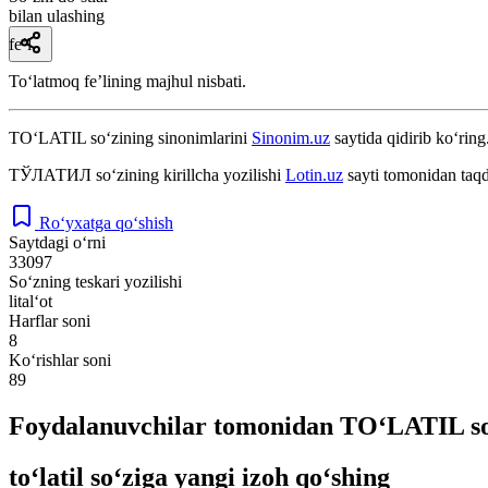
bilan ulashing
fe’l
Toʻlatmoq feʼlining majhul nisbati.
TO‘LATIL
so‘zining sinonimlarini
Sinonim.uz
saytida qidirib ko‘ring
ТЎЛАТИЛ
so‘zining kirillcha yozilishi
Lotin.uz
sayti tomonidan taqd
Ro‘yxatga qo‘shish
Saytdagi o‘rni
33097
So‘zning teskari yozilishi
lital‘ot
Harflar soni
8
Ko‘rishlar soni
89
Foydalanuvchilar tomonidan TO‘LATIL so‘
to‘latil so‘ziga yangi izoh qo‘shing