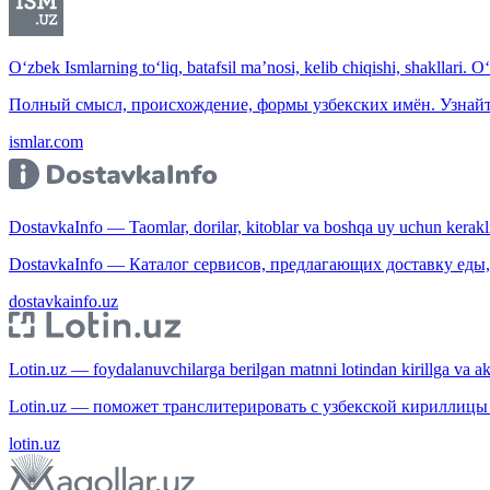
O‘zbek Ismlarning to‘liq, batafsil ma’nosi, kelib chiqishi, shakllari. O
Полный смысл, происхождение, формы узбекских имён. Узнайт
ismlar.com
DostavkaInfo — Taomlar, dorilar, kitoblar va boshqa uy uchun kerakli b
DostavkaInfo — Каталог сервисов, предлагающих доставку еды, 
dostavkainfo.uz
Lotin.uz — foydalanuvchilarga berilgan matnni lotindan kirillga va aksi
Lotin.uz — поможет транслитерировать с узбекской кириллицы 
lotin.uz