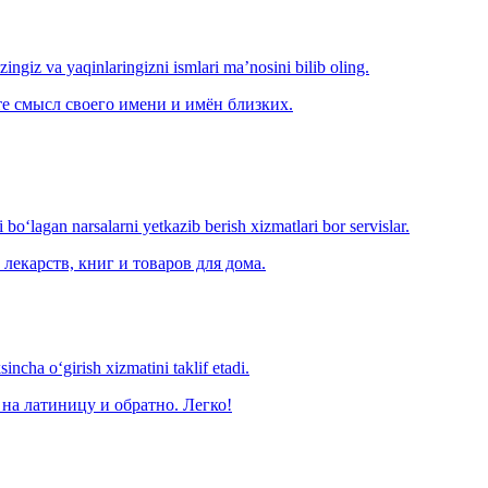
‘zingiz va yaqinlaringizni ismlari ma’nosini bilib oling.
е смысл своего имени и имён близких.
o‘lagan narsalarni yetkazib berish xizmatlari bor servislar.
лекарств, книг и товаров для дома.
ncha o‘girish xizmatini taklif etadi.
на латиницу и обратно. Легко!