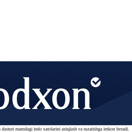
 dasturi matndagi imlo xatolarini aniqlash va tuzatishga imkon beradi.