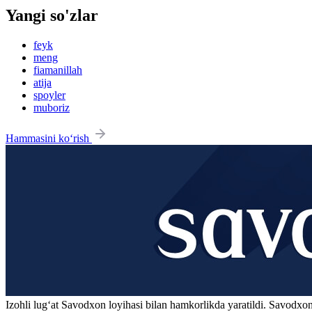
Yangi so'zlar
feyk
meng
fiamanillah
atija
spoyler
muboriz
Hammasini ko‘rish
Izohli lugʻat
Savodxon
loyihasi bilan hamkorlikda yaratildi. Savodxon