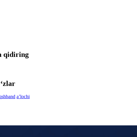
a qidiring
‘zlar
qshband
aʼlochi