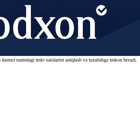
 dasturi matndagi imlo xatolarini aniqlash va tuzatishga imkon beradi.