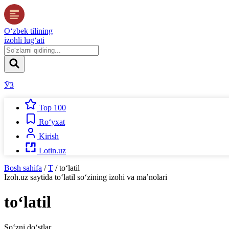
O‘zbek tilining
izohli lug‘ati
ЎЗ
Top 100
Ro‘yxat
Kirish
Lotin.uz
Bosh sahifa
/
T
/
to‘latil
Izoh.uz
saytida
to‘latil
so‘zining izohi va ma’nolari
to‘latil
So‘zni do‘stlar