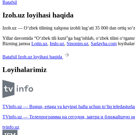
Batafsil
Izoh.uz loyihasi haqida
Izoh.uz — O‘zbek tilining xalqona izohli lug‘ati 35 000 dan ortiq so‘zl
Yillar davomida “O‘zbek tili kuni”ga bag‘ishlab, o‘zbek tilini o‘rganuvc
Bizning jamoa
Lotin.uz
,
Imlo.uz
,
Sinonim.uz
,
Sarlavha.com
loyihalar
Batafsil Izoh.uz loyihasi haqida
Loyihalarimiz
TVinfo.uz — Bugun, ertaga va keyingi hafta uchun to‘liq teledasturlar
TVinfo.uz — Телепрограмма на сегодня, завтра и ближайшую н
tvinfo.uz