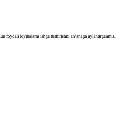
chun foydali loyihalarni ishga tushirishni an’anaga aylantirganmiz.