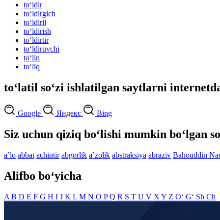
to‘ldir
to‘ldirgich
to‘ldiril
to‘ldirish
to‘ldirtir
to‘ldiruvchi
to‘lin
to‘liq
to‘latil so‘zi ishlatilgan saytlarni internetd
Google
Яндекс
Bing
Siz uchun qiziq bo‘lishi mumkin bo‘lgan so
aʼlo
abbat
achintir
abgorlik
aʼzolik
abstraksiya
abraziv
Bahouddin Na
Alifbo bo‘yicha
A
B
D
E
F
G
H
I
J
K
L
M
N
O
P
Q
R
S
T
U
V
X
Y
Z
O‘
G‘
Sh
Ch